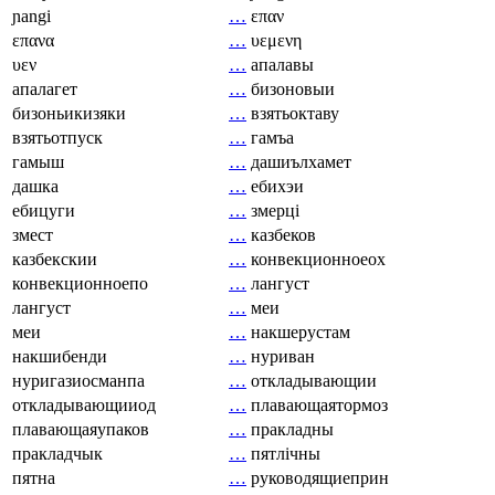
ɲangi
…
επαν
επανα
…
υεμενη
υεν
…
апалавы
апалагет
…
бизоновыи
бизоньикизяки
…
взятьоктаву
взятьотпуск
…
гамъа
гамыш
…
дашиълхамет
дашка
…
ебихэи
ебицуги
…
змерці
змест
…
казбеков
казбекскии
…
конвекционноеох
конвекционноепо
…
лангуст
лангуст
…
меи
меи
…
накшерустам
накшибенди
…
нуриван
нуригазиосманпа
…
откладывающии
откладывающииод
…
плавающаятормоз
плавающаяупаков
…
пракладны
пракладчык
…
пятлічны
пятна
…
руководящиеприн