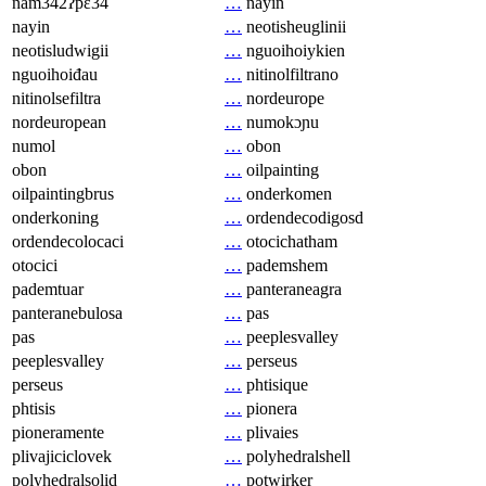
nam342ʔpɛ34
…
nayin
nayin
…
neotisheuglinii
neotisludwigii
…
nguoihoiykien
nguoihoiđau
…
nitinolfiltrano
nitinolsefiltra
…
nordeurope
nordeuropean
…
numokɔɲu
numol
…
obon
obon
…
oilpainting
oilpaintingbrus
…
onderkomen
onderkoning
…
ordendecodigosd
ordendecolocaci
…
otocichatham
otocici
…
pademshem
pademtuar
…
panteraneagra
panteranebulosa
…
pas
pas
…
peeplesvalley
peeplesvalley
…
perseus
perseus
…
phtisique
phtisis
…
pionera
pioneramente
…
plivaies
plivajiciclovek
…
polyhedralshell
polyhedralsolid
…
potwirker