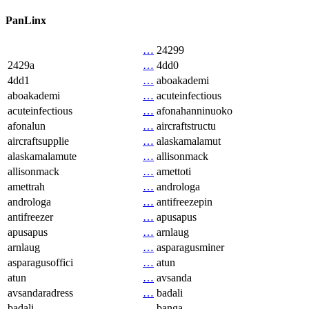
PanLinx
…
24299
2429a
…
4dd0
4dd1
…
aboakademi
aboakademi
…
acuteinfectious
acuteinfectious
…
afonahanninuoko
afonalun
…
aircraftstructu
aircraftsupplie
…
alaskamalamut
alaskamalamute
…
allisonmack
allisonmack
…
amettoti
amettrah
…
androloga
androloga
…
antifreezepin
antifreezer
…
apusapus
apusapus
…
arnlaug
arnlaug
…
asparagusminer
asparagusoffici
…
atun
atun
…
avsanda
avsandaradress
…
badali
badali
…
banga