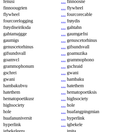
fenusi
…
finnoosne
finnoougrien
…
flywheel
flywheel
…
fourcorecable
fourcorelogging
…
frøydis
frøydiseiriksda
…
gahtahn
gahtamajgge
…
gaumgæfni
gaumigs
…
genuscetorhinus
genuscetorhinus
…
gifsundsvall
gifsundsvall
…
goamuzika
goamvɛl
…
grammophono
grammophonum
…
gschraid
gschrei
…
gwani
gwani
…
hambaku
hambakubvu
…
hatethem
hatethem
…
hematopoetiksis
hematopoetikusr
…
highsociety
highsociety
…
hole
hole
…
huafangpingmian
huafanuniversit
…
hyperlink
hyperlink
…
igbekele
igbekeleeru
…
imita