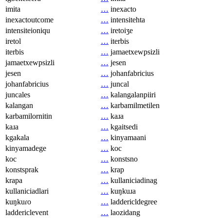
imita
…
inexacto
inexactoutcome
…
intensitehta
intensiteioniqu
…
iretoiʒe
iretol
…
iterbis
iterbis
…
jamaetxewpsizli
jamaetxewpsizli
…
jesen
jesen
…
johanfabricius
johanfabricius
…
juncal
juncales
…
kalangalanpiiri
kalangan
…
karbamilmetilen
karbamilornitin
…
kaɹa
kaɹa
…
kgaitsedi
kgakala
…
kinyamaani
kinyamadege
…
koc
koc
…
konstsno
konstsprak
…
krap
krapa
…
kullaniciadinag
kullaniciadlari
…
kuŋkuɹa
kuŋkuɾo
…
laddericldegree
laddericlevent
…
laozidang