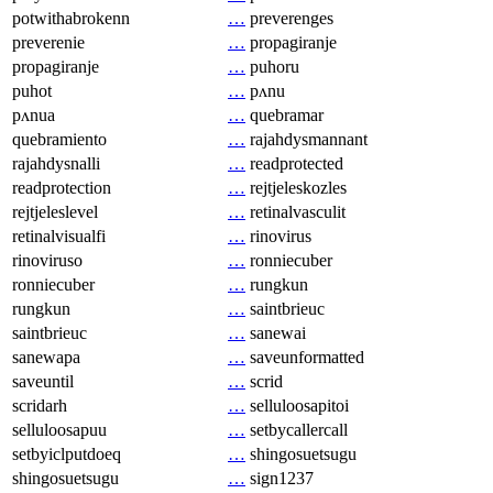
potwithabrokenn
…
preverenges
preverenie
…
propagiranje
propagiranje
…
puhoru
puhot
…
pʌnu
pʌnua
…
quebramar
quebramiento
…
rajahdysmannant
rajahdysnalli
…
readprotected
readprotection
…
rejtjeleskozles
rejtjeleslevel
…
retinalvasculit
retinalvisualfi
…
rinovirus
rinoviruso
…
ronniecuber
ronniecuber
…
rungkun
rungkun
…
saintbrieuc
saintbrieuc
…
sanewai
sanewapa
…
saveunformatted
saveuntil
…
scrid
scridarh
…
selluloosapitoi
selluloosapuu
…
setbycallercall
setbyiclputdoeq
…
shingosuetsugu
shingosuetsugu
…
sign1237