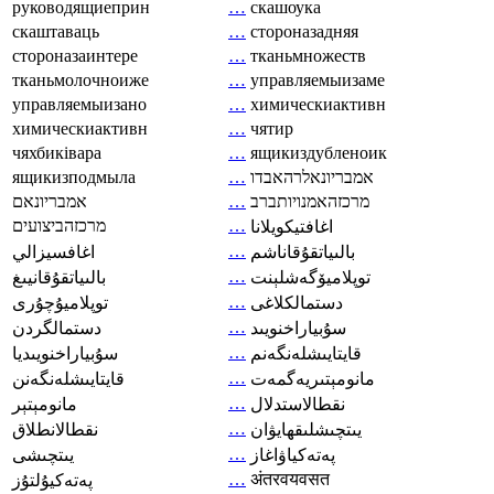
руководящиеприн
…
скашоука
скаштаваць
…
стороназадняя
стороназаинтере
…
тканьмножеств
тканьмолочноиже
…
управляемыизаме
управляемыизано
…
химическиактивн
химическиактивн
…
чятир
чяхбиківара
…
ящикиздубленоик
ящикизподмыла
…
אמבריונאלרהאבדו
אמבריונאם
…
מרכזהאמנויותברב
מרכזהביצועים
…
اغافتيكويلانا
…
بالىياتقۇقاناشم
اغافسيزالي
…
توپلاميۆگەشلېنت
بالىياتقۇقانيىغ
…
دستمالکلاغی
توپلاميۇچۇرى
…
سۇبياراخنويىد
دستمالگردن
…
قايتايىشلەنگەنم
سۇبياراخنويىديا
…
مانومېتىريەگمەت
قايتايىشلەنگەنن
…
نقطالاستدلال
مانومېتېر
…
يىتچىشلىقھايۋان
نقطالانطلاق
…
پەتەكياۋاغاز
يىتچىشى
…
अंतरवयवसत
پەتەكيۇلتۇز