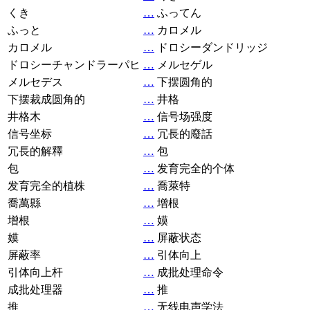
くき
…
ふってん
ふっと
…
カロメル
カロメル
…
ドロシーダンドリッジ
ドロシーチャンドラーパヒ
…
メルセゲル
メルセデス
…
下摆圆角的
下摆裁成圆角的
…
井格
井格木
…
信号场强度
信号坐标
…
冗長的廢話
冗長的解釋
…
包
包
…
发育完全的个体
发育完全的植株
…
喬萊特
喬萬縣
…
增根
增根
…
嫫
嫫
…
屏蔽状态
屏蔽率
…
引体向上
引体向上杆
…
成批处理命令
成批处理器
…
推
推
…
无线电声学法