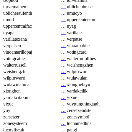
tsopilotl
…
turvelandia
turvemainen
…
ublichephrase
ublicheraufenth
…
umucyo
umud
…
uppercentercam
uppercentralfac
…
uyag
uyaga
…
varillaje
varillatexana
…
verpatse
verpatsen
…
vinoamabile
vinoamarillopaj
…
votingcard
votingcattle
…
walterrudolfhes
walterrussell
…
weishengzhen
weishengzhi
…
wilpirrwari
wilpirrwarri
…
wulawulan
wulawulanma
…
xionghefayu
xionghen
…
yardakcilik
yardakcitakimi
…
yixue
yixue
…
yuygungningtagh
yuyi
…
zersetzendste
zersetzer
…
zonesymbol
zonesysteem
…
łucnamedlina
łucnyliscak
…
ɲangi