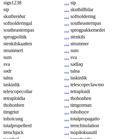
sign1238
…
sip
sip
…
skutbillbilar
skutbreiður
…
softsoldering
softsolderingal
…
southeasternpas
southeasternpas
…
sprogpakkemedet
sprogpolitik
…
stenkils
stenkilskaatten
…
strummer
strummert
…
sum
sum
…
sva
sva
…
sədləɡ
sədr
…
talna
talna
…
taskinlik
taskinlik
…
telescopeclawmo
telescopecollar
…
tetraploidi
tetraploidia
…
thohonhen
thohonhen
…
timgorman
timgriut
…
tohohoov
tohoicung
…
totalpropagatio
totalpropellerd
…
trenchisolation
trenchjack
…
tsopilokuauitl