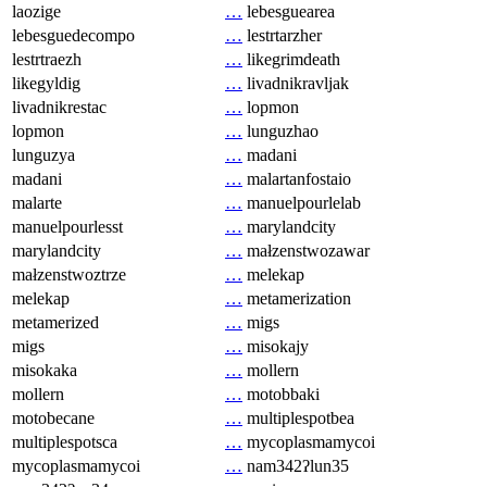
laozige
…
lebesguearea
lebesguedecompo
…
lestrtarzher
lestrtraezh
…
likegrimdeath
likegyldig
…
livadnikravljak
livadnikrestac
…
lopmon
lopmon
…
lunguzhao
lunguzya
…
madani
madani
…
malartanfostaio
malarte
…
manuelpourlelab
manuelpourlesst
…
marylandcity
marylandcity
…
małzenstwozawar
małzenstwoztrze
…
melekap
melekap
…
metamerization
metamerized
…
migs
migs
…
misokajy
misokaka
…
mollern
mollern
…
motobbaki
motobecane
…
multiplespotbea
multiplespotsca
…
mycoplasmamycoi
mycoplasmamycoi
…
nam342ʔlun35