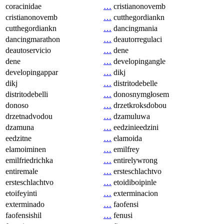
coracinidae
…
cristianonovemb
cristianonovemb
…
cutthegordiankn
cutthegordiankn
…
dancingmania
dancingmarathon
…
deautorregulaci
deautoservicio
…
dene
dene
…
developingangle
developingappar
…
dikj
dikj
…
distritodebelle
distritodebelli
…
donosnymgłosem
donoso
…
drzetkroksdobou
drzetnadvodou
…
dzamuluwa
dzamuna
…
eedzinieedzini
eedzitne
…
elamoida
elamoiminen
…
emilfrey
emilfriedrichka
…
entirelywrong
entiremale
…
ersteschlachtvo
ersteschlachtvo
…
etoidiboipinle
etoifeyinti
…
exterminacion
exterminado
…
faofensi
faofensishil
…
fenusi