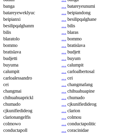
banga
…
batareyeunumi
batareyeweklyuc
…
beipiandong
beipianxi
…
besilipqalghane
besilipqalghanm
…
bilis
bilis
…
blaras
blaratolo
…
bommo
bommo
…
bratislava
bratislava
…
budjett
budjetti
…
buyum
buyuma
…
calumpit
calumpit
…
carloalbertosal
carloalessandro
…
cei
cei
…
changmafang
changmai
…
chihuahuapine
chihuahuaprickl
…
chumado
chumado
…
cjkunifiedideog
cjkunifiedideog
…
clarion
clarionangelfis
…
colmou
colmowo
…
conductapolitic
conductapoll
…
coracinidae