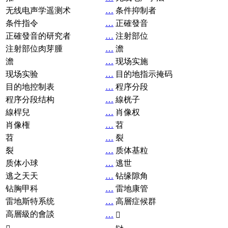
无线电声学遥测术
…
条件抑制者
条件指令
…
正確發音
正確發音的研究者
…
注射部位
注射部位肉芽腫
…
澹
澹
…
现场实施
现场实验
…
目的地指示掩码
目的地控制表
…
程序分段
程序分段结构
…
線桄子
線桿兒
…
肖像权
肖像権
…
苕
苕
…
裂
裂
…
质体基粒
质体小球
…
逃世
逃之天天
…
钻缘隙角
钻胸甲科
…
雷地康管
雷地斯特系统
…
高層症候群
高層級的會談
…
𧘞