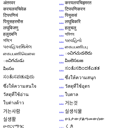
अंतरवर
…
करयलयचिइमरत
करयलयचिवेळ
…
टिपपणिकरन
टिपपणियं
…
पियुससं
पियुसहरमोंस
…
लघुबिकरि
लघुबिजणु
…
हलुचलु
हलुदबनि
…
সমিপয
সমিপে
…
પરવહિનો
પરવહિપરથિમેલ
…
கைபபணிபபு
ంచిగచుడలెదు
கைபபணிவெலை
…
ంచిగచుడు
పింలెసబజ
…
ಸಂತೆುಸದಿಂದಕೆಎತತ
పింసం
…
ಸಂತೆುಸಪಡುವುದು
…
ซึ่งให้ความสนุก
…
ซึ่งให้ความสนใจ
วัสดุที่ใช้อุดร
…
วัสดุที่ใช้อ่าน
ใบตาล
…
ใบต่างด้าว
거는것
…
거는사람
실생식물
…
ሁኔታውያልጣመውሰው
실생활
ሁኖርናማጎር
…
くき