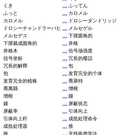
くき
…
ふってん
ふっと
…
カロメル
カロメル
…
ドロシーダンドリッジ
ドロシーチャンドラーパヒ
…
メルセゲル
メルセデス
…
下摆圆角的
下摆裁成圆角的
…
井格
井格木
…
信号场强度
信号坐标
…
冗長的廢話
冗長的解釋
…
包
包
…
发育完全的个体
发育完全的植株
…
喬萊特
喬萬縣
…
增根
增根
…
嫫
嫫
…
屏蔽状态
屏蔽率
…
引体向上
引体向上杆
…
成批处理命令
成批处理器
…
推
推
…
无线电声学法