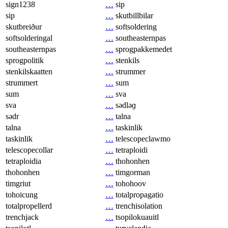
sign1238
…
sip
sip
…
skutbillbilar
skutbreiður
…
softsoldering
softsolderingal
…
southeasternpas
southeasternpas
…
sprogpakkemedet
sprogpolitik
…
stenkils
stenkilskaatten
…
strummer
strummert
…
sum
sum
…
sva
sva
…
sədləɡ
sədr
…
talna
talna
…
taskinlik
taskinlik
…
telescopeclawmo
telescopecollar
…
tetraploidi
tetraploidia
…
thohonhen
thohonhen
…
timgorman
timgriut
…
tohohoov
tohoicung
…
totalpropagatio
totalpropellerd
…
trenchisolation
trenchjack
…
tsopilokuauitl