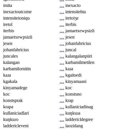
imita
…
inexacto
inexactoutcome
…
intensitehta
intensiteioniqu
…
iretoiʒe
iretol
…
iterbis
iterbis
…
jamaetxewpsizli
jamaetxewpsizli
…
jesen
jesen
…
johanfabricius
johanfabricius
…
juncal
juncales
…
kalangalanpiiri
kalangan
…
karbamilmetilen
karbamilornitin
…
kaɹa
kaɹa
…
kgaitsedi
kgakala
…
kinyamaani
kinyamadege
…
koc
koc
…
konstsno
konstsprak
…
krap
krapa
…
kullaniciadinag
kullaniciadlari
…
kuŋkuɹa
kuŋkuɾo
…
laddericldegree
laddericlevent
…
laozidang