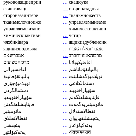
руководящиеприн
…
скашоука
скаштаваць
…
стороназадняя
стороназаинтере
…
тканьмножеств
тканьмолочноиже
…
управляемыизаме
управляемыизано
…
химическиактивн
химическиактивн
…
чятир
чяхбиківара
…
ящикиздубленоик
ящикизподмыла
…
אמבריונאלרהאבדו
אמבריונאם
…
מרכזהאמנויותברב
מרכזהביצועים
…
اغافتيكويلانا
…
بالىياتقۇقاناشم
اغافسيزالي
…
توپلاميۆگەشلېنت
بالىياتقۇقانيىغ
…
دستمالکلاغی
توپلاميۇچۇرى
…
سۇبياراخنويىد
دستمالگردن
…
قايتايىشلەنگەنم
سۇبياراخنويىديا
…
مانومېتىريەگمەت
قايتايىشلەنگەنن
…
نقطالاستدلال
مانومېتېر
…
يىتچىشلىقھايۋان
نقطالانطلاق
…
پەتەكياۋاغاز
يىتچىشى
…
अंतरवयवसत
پەتەكيۇلتۇز