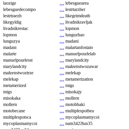
laozige
…
lebesguearea
lebesguedecompo
…
lestrtarzher
lestrtraezh
…
likegrimdeath
likegyldig
…
livadnikravljak
livadnikrestac
…
lopmon
lopmon
…
lunguzhao
lunguzya
…
madani
madani
…
malartanfostaio
malarte
…
manuelpourlelab
manuelpourlesst
…
marylandcity
marylandcity
…
małzenstwozawar
małzenstwoztrze
…
melekap
melekap
…
metamerization
metamerized
…
migs
migs
…
misokajy
misokaka
…
mollern
mollern
…
motobbaki
motobecane
…
multiplespotbea
multiplespotsca
…
mycoplasmamycoi
mycoplasmamycoi
…
nam342ʔlun35