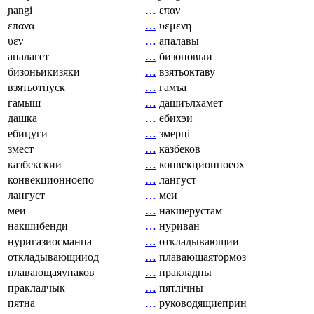
ɲangi
…
επαν
επανα
…
υεμενη
υεν
…
апалавы
апалагет
…
бизоновыи
бизоньикизяки
…
взятьоктаву
взятьотпуск
…
гамъа
гамыш
…
дашиълхамет
дашка
…
ебихэи
ебицуги
…
змерці
змест
…
казбеков
казбекскии
…
конвекционноеох
конвекционноепо
…
лангуст
лангуст
…
меи
меи
…
накшерустам
накшибенди
…
нуриван
нуригазиосманпа
…
откладывающии
откладывающииод
…
плавающаятормоз
плавающаяупаков
…
пракладны
пракладчык
…
пятлічны
пятна
…
руководящиеприн