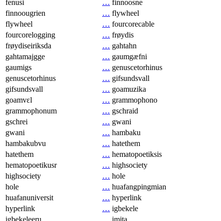
fenusi
…
finnoosne
finnoougrien
…
flywheel
flywheel
…
fourcorecable
fourcorelogging
…
frøydis
frøydiseiriksda
…
gahtahn
gahtamajgge
…
gaumgæfni
gaumigs
…
genuscetorhinus
genuscetorhinus
…
gifsundsvall
gifsundsvall
…
goamuzika
goamvɛl
…
grammophono
grammophonum
…
gschraid
gschrei
…
gwani
gwani
…
hambaku
hambakubvu
…
hatethem
hatethem
…
hematopoetiksis
hematopoetikusr
…
highsociety
highsociety
…
hole
hole
…
huafangpingmian
huafanuniversit
…
hyperlink
hyperlink
…
igbekele
igbekeleeru
…
imita