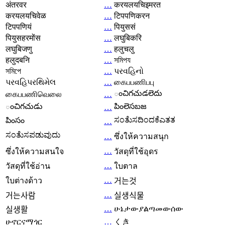
अंतरवर
…
करयलयचिइमरत
करयलयचिवेळ
…
टिपपणिकरन
टिपपणियं
…
पियुससं
पियुसहरमोंस
…
लघुबिकरि
लघुबिजणु
…
हलुचलु
हलुदबनि
…
সমিপয
সমিপে
…
પરવહિનો
પરવહિપરથિમેલ
…
கைபபணிபபு
ంచిగచుడలెదు
கைபபணிவெலை
…
ంచిగచుడు
పింలెసబజ
…
ಸಂತೆುಸದಿಂದಕೆಎತತ
పింసం
…
ಸಂತೆುಸಪಡುವುದು
…
ซึ่งให้ความสนุก
…
ซึ่งให้ความสนใจ
วัสดุที่ใช้อุดร
…
วัสดุที่ใช้อ่าน
ใบตาล
…
ใบต่างด้าว
거는것
…
거는사람
실생식물
…
ሁኔታውያልጣመውሰው
실생활
ሁኖርናማጎር
…
くき