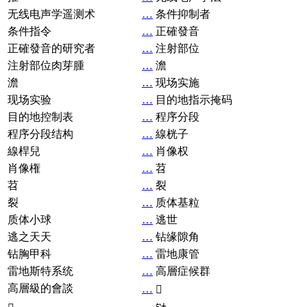
无线电声学遥测术
…
条件抑制者
条件指令
…
正確發音
正確發音的研究者
…
注射部位
注射部位肉芽腫
…
澹
澹
…
现场实施
现场实验
…
目的地指示掩码
目的地控制表
…
程序分段
程序分段结构
…
線桄子
線桿兒
…
肖像权
肖像権
…
苕
苕
…
裂
裂
…
质体基粒
质体小球
…
逃世
逃之天天
…
钻缘隙角
钻胸甲科
…
雷地康管
雷地斯特系统
…
高層症候群
高層級的會談
…
𧘞