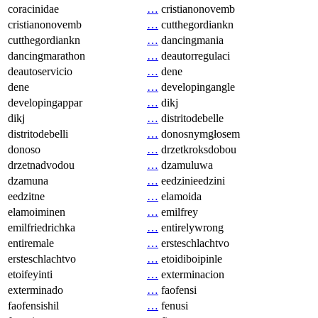
coracinidae
…
cristianonovemb
cristianonovemb
…
cutthegordiankn
cutthegordiankn
…
dancingmania
dancingmarathon
…
deautorregulaci
deautoservicio
…
dene
dene
…
developingangle
developingappar
…
dikj
dikj
…
distritodebelle
distritodebelli
…
donosnymgłosem
donoso
…
drzetkroksdobou
drzetnadvodou
…
dzamuluwa
dzamuna
…
eedzinieedzini
eedzitne
…
elamoida
elamoiminen
…
emilfrey
emilfriedrichka
…
entirelywrong
entiremale
…
ersteschlachtvo
ersteschlachtvo
…
etoidiboipinle
etoifeyinti
…
exterminacion
exterminado
…
faofensi
faofensishil
…
fenusi