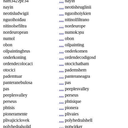
nam342ʔpɛ34
…
nayin
nayin
…
neotisheuglinii
neotisludwigii
…
nguoihoiykien
nguoihoiđau
…
nitinolfiltrano
nitinolsefiltra
…
nordeurope
nordeuropean
…
numokɔɲu
numol
…
obon
obon
…
oilpainting
oilpaintingbrus
…
onderkomen
onderkoning
…
ordendecodigosd
ordendecolocaci
…
otocichatham
otocici
…
pademshem
pademtuar
…
panteraneagra
panteranebulosa
…
pas
pas
…
peeplesvalley
peeplesvalley
…
perseus
perseus
…
phtisique
phtisis
…
pionera
pioneramente
…
plivaies
plivajiciclovek
…
polyhedralshell
polyhedralsolid
…
potwirker