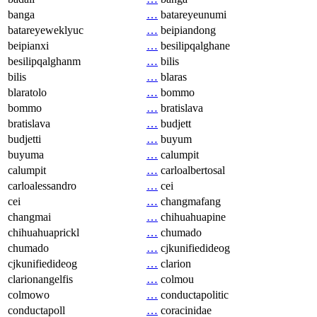
banga
…
batareyeunumi
batareyeweklyuc
…
beipiandong
beipianxi
…
besilipqalghane
besilipqalghanm
…
bilis
bilis
…
blaras
blaratolo
…
bommo
bommo
…
bratislava
bratislava
…
budjett
budjetti
…
buyum
buyuma
…
calumpit
calumpit
…
carloalbertosal
carloalessandro
…
cei
cei
…
changmafang
changmai
…
chihuahuapine
chihuahuaprickl
…
chumado
chumado
…
cjkunifiedideog
cjkunifiedideog
…
clarion
clarionangelfis
…
colmou
colmowo
…
conductapolitic
conductapoll
…
coracinidae