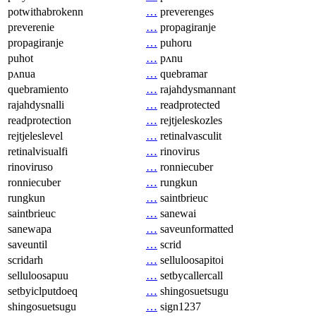
potwithabrokenn
…
preverenges
preverenie
…
propagiranje
propagiranje
…
puhoru
puhot
…
pʌnu
pʌnua
…
quebramar
quebramiento
…
rajahdysmannant
rajahdysnalli
…
readprotected
readprotection
…
rejtjeleskozles
rejtjeleslevel
…
retinalvasculit
retinalvisualfi
…
rinovirus
rinoviruso
…
ronniecuber
ronniecuber
…
rungkun
rungkun
…
saintbrieuc
saintbrieuc
…
sanewai
sanewapa
…
saveunformatted
saveuntil
…
scrid
scridarh
…
selluloosapitoi
selluloosapuu
…
setbycallercall
setbyiclputdoeq
…
shingosuetsugu
shingosuetsugu
…
sign1237