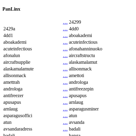
PanLinx
…
24299
2429a
…
4dd0
4dd1
…
aboakademi
aboakademi
…
acuteinfectious
acuteinfectious
…
afonahanninuoko
afonalun
…
aircraftstructu
aircraftsupplie
…
alaskamalamut
alaskamalamute
…
allisonmack
allisonmack
…
amettoti
amettrah
…
androloga
androloga
…
antifreezepin
antifreezer
…
apusapus
apusapus
…
arnlaug
arnlaug
…
asparagusminer
asparagusoffici
…
atun
atun
…
avsanda
avsandaradress
…
badali
badali
…
banga