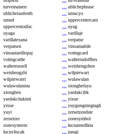
tsopilotl
…
turvelandia
turvemainen
…
ublichephrase
ublicheraufenth
…
umucyo
umud
…
uppercentercam
uppercentralfac
…
uyag
uyaga
…
varillaje
varillatexana
…
verpatse
verpatsen
…
vinoamabile
vinoamarillopaj
…
votingcard
votingcattle
…
walterrudolfhes
walterrussell
…
weishengzhen
weishengzhi
…
wilpirrwari
wilpirrwarri
…
wulawulan
wulawulanma
…
xionghefayu
xionghen
…
yardakcilik
yardakcitakimi
…
yixue
yixue
…
yuygungningtagh
yuyi
…
zersetzendste
zersetzer
…
zonesymbol
zonesysteem
…
łucnamedlina
łucnyliscak
…
ɲangi