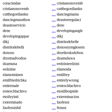
coracinidae
…
cristianonovemb
cristianonovemb
…
cutthegordiankn
cutthegordiankn
…
dancingmania
dancingmarathon
…
deautorregulaci
deautoservicio
…
dene
dene
…
developingangle
developingappar
…
dikj
dikj
…
distritodebelle
distritodebelli
…
donosnymgłosem
donoso
…
drzetkroksdobou
drzetnadvodou
…
dzamuluwa
dzamuna
…
eedzinieedzini
eedzitne
…
elamoida
elamoiminen
…
emilfrey
emilfriedrichka
…
entirelywrong
entiremale
…
ersteschlachtvo
ersteschlachtvo
…
etoidiboipinle
etoifeyinti
…
exterminacion
exterminado
…
faofensi
faofensishil
…
fenusi