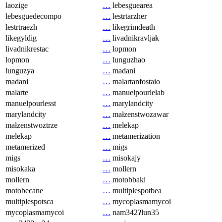
laozige
…
lebesguearea
lebesguedecompo
…
lestrtarzher
lestrtraezh
…
likegrimdeath
likegyldig
…
livadnikravljak
livadnikrestac
…
lopmon
lopmon
…
lunguzhao
lunguzya
…
madani
madani
…
malartanfostaio
malarte
…
manuelpourlelab
manuelpourlesst
…
marylandcity
marylandcity
…
małzenstwozawar
małzenstwoztrze
…
melekap
melekap
…
metamerization
metamerized
…
migs
migs
…
misokajy
misokaka
…
mollern
mollern
…
motobbaki
motobecane
…
multiplespotbea
multiplespotsca
…
mycoplasmamycoi
mycoplasmamycoi
…
nam342ʔlun35