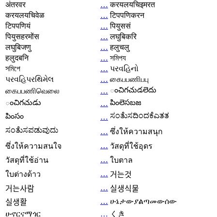
अंतरवर
…
करयलयचिइमरत
करयलयचिवेळ
…
टिपपणिकरन
टिपपणियं
…
पियुससं
पियुसहरमोंस
…
लघुबिकरि
लघुबिजणु
…
हलुचलु
हलुदबनि
…
সমিপয
সমিপে
…
પરવહિનો
પરવહિપરથિમેલ
…
கைபபணிபபு
ంచిగచుడలెదు
கைபபணிவெலை
…
ంచిగచుడు
పింలెసబజ
…
ಸಂತೆುಸದಿಂದಕೆಎತತ
పింసం
…
ಸಂತೆುಸಪಡುವುದು
…
ซึ่งให้ความสนุก
…
ซึ่งให้ความสนใจ
วัสดุที่ใช้อุดร
…
วัสดุที่ใช้อ่าน
ใบตาล
…
ใบต่างด้าว
거는것
…
거는사람
실생식물
…
ሁኔታውያልጣመውሰው
실생활
ሁኖርናማጎር
…
くき