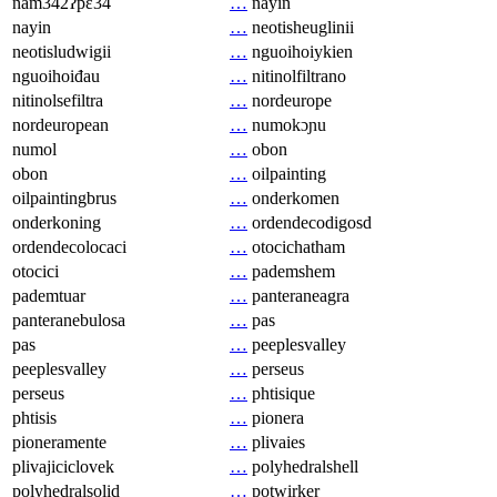
nam342ʔpɛ34
…
nayin
nayin
…
neotisheuglinii
neotisludwigii
…
nguoihoiykien
nguoihoiđau
…
nitinolfiltrano
nitinolsefiltra
…
nordeurope
nordeuropean
…
numokɔɲu
numol
…
obon
obon
…
oilpainting
oilpaintingbrus
…
onderkomen
onderkoning
…
ordendecodigosd
ordendecolocaci
…
otocichatham
otocici
…
pademshem
pademtuar
…
panteraneagra
panteranebulosa
…
pas
pas
…
peeplesvalley
peeplesvalley
…
perseus
perseus
…
phtisique
phtisis
…
pionera
pioneramente
…
plivaies
plivajiciclovek
…
polyhedralshell
polyhedralsolid
…
potwirker