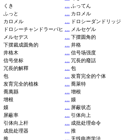
くき
…
ふってん
ふっと
…
カロメル
カロメル
…
ドロシーダンドリッジ
ドロシーチャンドラーパヒ
…
メルセゲル
メルセデス
…
下摆圆角的
下摆裁成圆角的
…
井格
井格木
…
信号场强度
信号坐标
…
冗長的廢話
冗長的解釋
…
包
包
…
发育完全的个体
发育完全的植株
…
喬萊特
喬萬縣
…
增根
增根
…
嫫
嫫
…
屏蔽状态
屏蔽率
…
引体向上
引体向上杆
…
成批处理命令
成批处理器
…
推
推
…
无线电声学法