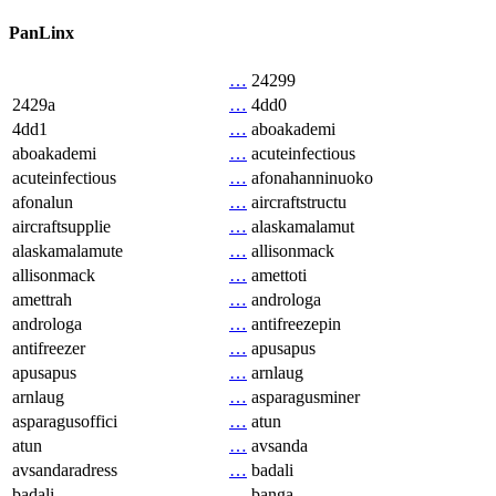
PanLinx
…
24299
2429a
…
4dd0
4dd1
…
aboakademi
aboakademi
…
acuteinfectious
acuteinfectious
…
afonahanninuoko
afonalun
…
aircraftstructu
aircraftsupplie
…
alaskamalamut
alaskamalamute
…
allisonmack
allisonmack
…
amettoti
amettrah
…
androloga
androloga
…
antifreezepin
antifreezer
…
apusapus
apusapus
…
arnlaug
arnlaug
…
asparagusminer
asparagusoffici
…
atun
atun
…
avsanda
avsandaradress
…
badali
badali
…
banga