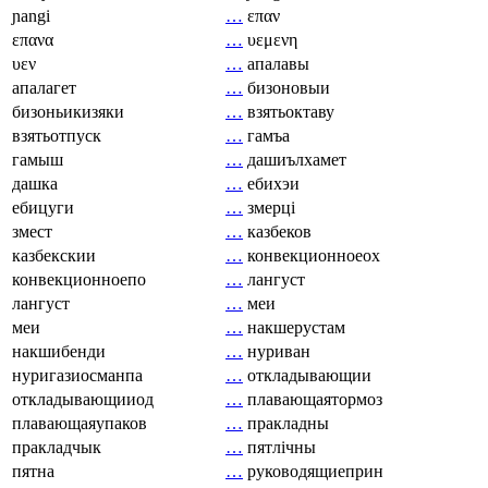
ɲangi
…
επαν
επανα
…
υεμενη
υεν
…
апалавы
апалагет
…
бизоновыи
бизоньикизяки
…
взятьоктаву
взятьотпуск
…
гамъа
гамыш
…
дашиълхамет
дашка
…
ебихэи
ебицуги
…
змерці
змест
…
казбеков
казбекскии
…
конвекционноеох
конвекционноепо
…
лангуст
лангуст
…
меи
меи
…
накшерустам
накшибенди
…
нуриван
нуригазиосманпа
…
откладывающии
откладывающииод
…
плавающаятормоз
плавающаяупаков
…
пракладны
пракладчык
…
пятлічны
пятна
…
руководящиеприн