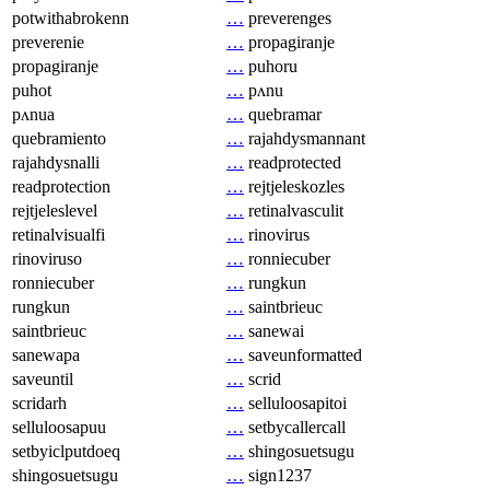
potwithabrokenn
…
preverenges
preverenie
…
propagiranje
propagiranje
…
puhoru
puhot
…
pʌnu
pʌnua
…
quebramar
quebramiento
…
rajahdysmannant
rajahdysnalli
…
readprotected
readprotection
…
rejtjeleskozles
rejtjeleslevel
…
retinalvasculit
retinalvisualfi
…
rinovirus
rinoviruso
…
ronniecuber
ronniecuber
…
rungkun
rungkun
…
saintbrieuc
saintbrieuc
…
sanewai
sanewapa
…
saveunformatted
saveuntil
…
scrid
scridarh
…
selluloosapitoi
selluloosapuu
…
setbycallercall
setbyiclputdoeq
…
shingosuetsugu
shingosuetsugu
…
sign1237