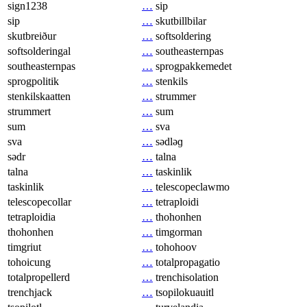
sign1238
…
sip
sip
…
skutbillbilar
skutbreiður
…
softsoldering
softsolderingal
…
southeasternpas
southeasternpas
…
sprogpakkemedet
sprogpolitik
…
stenkils
stenkilskaatten
…
strummer
strummert
…
sum
sum
…
sva
sva
…
sədləɡ
sədr
…
talna
talna
…
taskinlik
taskinlik
…
telescopeclawmo
telescopecollar
…
tetraploidi
tetraploidia
…
thohonhen
thohonhen
…
timgorman
timgriut
…
tohohoov
tohoicung
…
totalpropagatio
totalpropellerd
…
trenchisolation
trenchjack
…
tsopilokuauitl