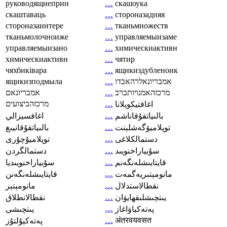
руководящиеприн
…
скашоука
скаштаваць
…
стороназадняя
стороназаинтере
…
тканьмножеств
тканьмолочноиже
…
управляемыизаме
управляемыизано
…
химическиактивн
химическиактивн
…
чятир
чяхбиківара
…
ящикиздубленоик
ящикизподмыла
…
אמבריונאלרהאבדו
אמבריונאם
…
מרכזהאמנויותברב
מרכזהביצועים
…
اغافتيكويلانا
…
بالىياتقۇقاناشم
اغافسيزالي
…
توپلاميۆگەشلېنت
بالىياتقۇقانيىغ
…
دستمالکلاغی
توپلاميۇچۇرى
…
سۇبياراخنويىد
دستمالگردن
…
قايتايىشلەنگەنم
سۇبياراخنويىديا
…
مانومېتىريەگمەت
قايتايىشلەنگەنن
…
نقطالاستدلال
مانومېتېر
…
يىتچىشلىقھايۋان
نقطالانطلاق
…
پەتەكياۋاغاز
يىتچىشى
…
अंतरवयवसत
پەتەكيۇلتۇز