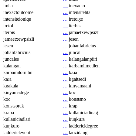
imita
…
inexacto
inexactoutcome
…
intensitehta
intensiteioniqu
…
iretoiʒe
iretol
…
iterbis
iterbis
…
jamaetxewpsizli
jamaetxewpsizli
…
jesen
jesen
…
johanfabricius
johanfabricius
…
juncal
juncales
…
kalangalanpiiri
kalangan
…
karbamilmetilen
karbamilornitin
…
kaɹa
kaɹa
…
kgaitsedi
kgakala
…
kinyamaani
kinyamadege
…
koc
koc
…
konstsno
konstsprak
…
krap
krapa
…
kullaniciadinag
kullaniciadlari
…
kuŋkuɹa
kuŋkuɾo
…
laddericldegree
laddericlevent
…
laozidang