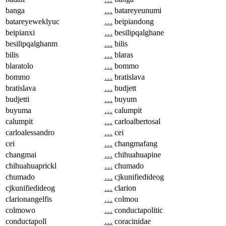
banga
…
batareyeunumi
batareyeweklyuc
…
beipiandong
beipianxi
…
besilipqalghane
besilipqalghanm
…
bilis
bilis
…
blaras
blaratolo
…
bommo
bommo
…
bratislava
bratislava
…
budjett
budjetti
…
buyum
buyuma
…
calumpit
calumpit
…
carloalbertosal
carloalessandro
…
cei
cei
…
changmafang
changmai
…
chihuahuapine
chihuahuaprickl
…
chumado
chumado
…
cjkunifiedideog
cjkunifiedideog
…
clarion
clarionangelfis
…
colmou
colmowo
…
conductapolitic
conductapoll
…
coracinidae