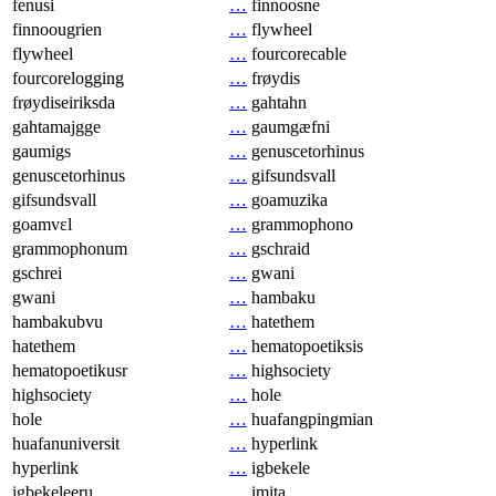
fenusi
…
finnoosne
finnoougrien
…
flywheel
flywheel
…
fourcorecable
fourcorelogging
…
frøydis
frøydiseiriksda
…
gahtahn
gahtamajgge
…
gaumgæfni
gaumigs
…
genuscetorhinus
genuscetorhinus
…
gifsundsvall
gifsundsvall
…
goamuzika
goamvɛl
…
grammophono
grammophonum
…
gschraid
gschrei
…
gwani
gwani
…
hambaku
hambakubvu
…
hatethem
hatethem
…
hematopoetiksis
hematopoetikusr
…
highsociety
highsociety
…
hole
hole
…
huafangpingmian
huafanuniversit
…
hyperlink
hyperlink
…
igbekele
igbekeleeru
…
imita