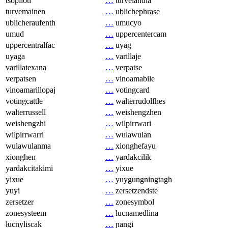
tsopilotl
…
turvelandia
turvemainen
…
ublichephrase
ublicheraufenth
…
umucyo
umud
…
uppercentercam
uppercentralfac
…
uyag
uyaga
…
varillaje
varillatexana
…
verpatse
verpatsen
…
vinoamabile
vinoamarillopaj
…
votingcard
votingcattle
…
walterrudolfhes
walterrussell
…
weishengzhen
weishengzhi
…
wilpirrwari
wilpirrwarri
…
wulawulan
wulawulanma
…
xionghefayu
xionghen
…
yardakcilik
yardakcitakimi
…
yixue
yixue
…
yuygungningtagh
yuyi
…
zersetzendste
zersetzer
…
zonesymbol
zonesysteem
…
łucnamedlina
łucnyliscak
…
ɲangi