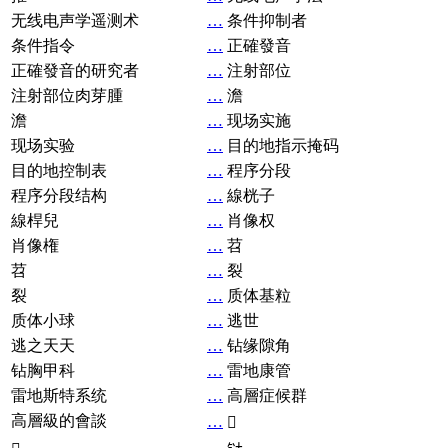
无线电声学遥测术
…
条件抑制者
条件指令
…
正確發音
正確發音的研究者
…
注射部位
注射部位肉芽腫
…
澹
澹
…
现场实施
现场实验
…
目的地指示掩码
目的地控制表
…
程序分段
程序分段结构
…
線桄子
線桿兒
…
肖像权
肖像権
…
苕
苕
…
裂
裂
…
质体基粒
质体小球
…
逃世
逃之天天
…
钻缘隙角
钻胸甲科
…
雷地康管
雷地斯特系统
…
高層症候群
高層級的會談
…
𧘞