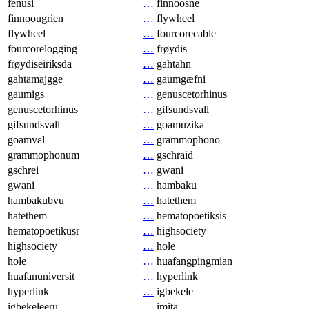
fenusi
…
finnoosne
finnoougrien
…
flywheel
flywheel
…
fourcorecable
fourcorelogging
…
frøydis
frøydiseiriksda
…
gahtahn
gahtamajgge
…
gaumgæfni
gaumigs
…
genuscetorhinus
genuscetorhinus
…
gifsundsvall
gifsundsvall
…
goamuzika
goamvɛl
…
grammophono
grammophonum
…
gschraid
gschrei
…
gwani
gwani
…
hambaku
hambakubvu
…
hatethem
hatethem
…
hematopoetiksis
hematopoetikusr
…
highsociety
highsociety
…
hole
hole
…
huafangpingmian
huafanuniversit
…
hyperlink
hyperlink
…
igbekele
igbekeleeru
…
imita