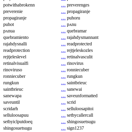
potwithabrokenn
…
preverenges
preverenie
…
propagiranje
propagiranje
…
puhoru
puhot
…
pʌnu
pʌnua
…
quebramar
quebramiento
…
rajahdysmannant
rajahdysnalli
…
readprotected
readprotection
…
rejtjeleskozles
rejtjeleslevel
…
retinalvasculit
retinalvisualfi
…
rinovirus
rinoviruso
…
ronniecuber
ronniecuber
…
rungkun
rungkun
…
saintbrieuc
saintbrieuc
…
sanewai
sanewapa
…
saveunformatted
saveuntil
…
scrid
scridarh
…
selluloosapitoi
selluloosapuu
…
setbycallercall
setbyiclputdoeq
…
shingosuetsugu
shingosuetsugu
…
sign1237