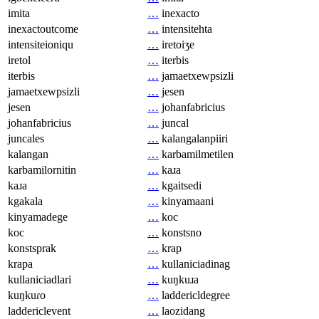
imita
…
inexacto
inexactoutcome
…
intensitehta
intensiteioniqu
…
iretoiʒe
iretol
…
iterbis
iterbis
…
jamaetxewpsizli
jamaetxewpsizli
…
jesen
jesen
…
johanfabricius
johanfabricius
…
juncal
juncales
…
kalangalanpiiri
kalangan
…
karbamilmetilen
karbamilornitin
…
kaɹa
kaɹa
…
kgaitsedi
kgakala
…
kinyamaani
kinyamadege
…
koc
koc
…
konstsno
konstsprak
…
krap
krapa
…
kullaniciadinag
kullaniciadlari
…
kuŋkuɹa
kuŋkuɾo
…
laddericldegree
laddericlevent
…
laozidang