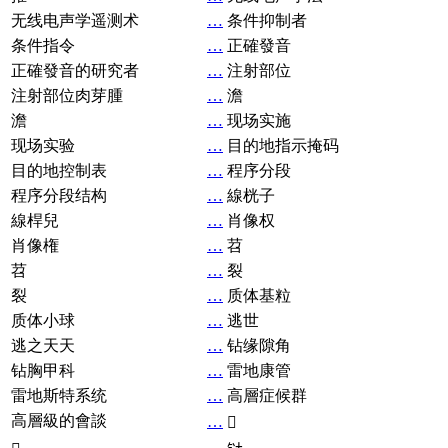
无线电声学遥测术
…
条件抑制者
条件指令
…
正確發音
正確發音的研究者
…
注射部位
注射部位肉芽腫
…
澹
澹
…
现场实施
现场实验
…
目的地指示掩码
目的地控制表
…
程序分段
程序分段结构
…
線桄子
線桿兒
…
肖像权
肖像権
…
苕
苕
…
裂
裂
…
质体基粒
质体小球
…
逃世
逃之天天
…
钻缘隙角
钻胸甲科
…
雷地康管
雷地斯特系统
…
高層症候群
高層級的會談
…
𧘞