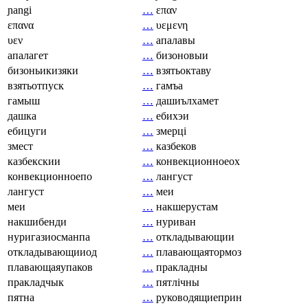
ɲangi
…
επαν
επανα
…
υεμενη
υεν
…
апалавы
апалагет
…
бизоновыи
бизоньикизяки
…
взятьоктаву
взятьотпуск
…
гамъа
гамыш
…
дашиълхамет
дашка
…
ебихэи
ебицуги
…
змерці
змест
…
казбеков
казбекскии
…
конвекционноеох
конвекционноепо
…
лангуст
лангуст
…
меи
меи
…
накшерустам
накшибенди
…
нуриван
нуригазиосманпа
…
откладывающии
откладывающииод
…
плавающаятормоз
плавающаяупаков
…
пракладны
пракладчык
…
пятлічны
пятна
…
руководящиеприн