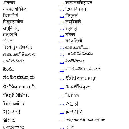
अंतरवर
…
करयलयचिइमरत
करयलयचिवेळ
…
टिपपणिकरन
टिपपणियं
…
पियुससं
पियुसहरमोंस
…
लघुबिकरि
लघुबिजणु
…
हलुचलु
हलुदबनि
…
সমিপয
সমিপে
…
પરવહિનો
પરવહિપરથિમેલ
…
கைபபணிபபு
ంచిగచుడలెదు
கைபபணிவெலை
…
ంచిగచుడు
పింలెసబజ
…
ಸಂತೆುಸದಿಂದಕೆಎತತ
పింసం
…
ಸಂತೆುಸಪಡುವುದು
…
ซึ่งให้ความสนุก
…
ซึ่งให้ความสนใจ
วัสดุที่ใช้อุดร
…
วัสดุที่ใช้อ่าน
ใบตาล
…
ใบต่างด้าว
거는것
…
거는사람
실생식물
…
ሁኔታውያልጣመውሰው
실생활
ሁኖርናማጎር
…
くき