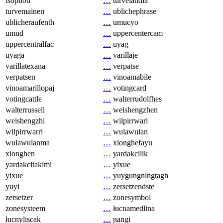
tsopilotl
…
turvelandia
turvemainen
…
ublichephrase
ublicheraufenth
…
umucyo
umud
…
uppercentercam
uppercentralfac
…
uyag
uyaga
…
varillaje
varillatexana
…
verpatse
verpatsen
…
vinoamabile
vinoamarillopaj
…
votingcard
votingcattle
…
walterrudolfhes
walterrussell
…
weishengzhen
weishengzhi
…
wilpirrwari
wilpirrwarri
…
wulawulan
wulawulanma
…
xionghefayu
xionghen
…
yardakcilik
yardakcitakimi
…
yixue
yixue
…
yuygungningtagh
yuyi
…
zersetzendste
zersetzer
…
zonesymbol
zonesysteem
…
łucnamedlina
łucnyliscak
…
ɲangi