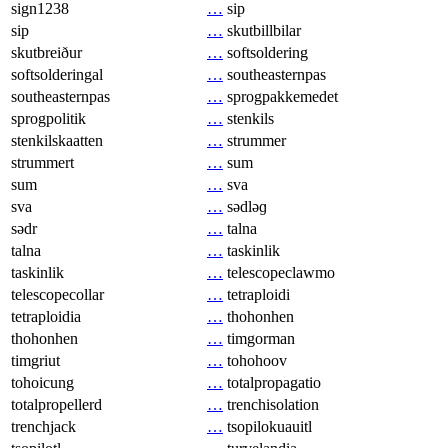
sign1238
…
sip
sip
…
skutbillbilar
skutbreiður
…
softsoldering
softsolderingal
…
southeasternpas
southeasternpas
…
sprogpakkemedet
sprogpolitik
…
stenkils
stenkilskaatten
…
strummer
strummert
…
sum
sum
…
sva
sva
…
sədləɡ
sədr
…
talna
talna
…
taskinlik
taskinlik
…
telescopeclawmo
telescopecollar
…
tetraploidi
tetraploidia
…
thohonhen
thohonhen
…
timgorman
timgriut
…
tohohoov
tohoicung
…
totalpropagatio
totalpropellerd
…
trenchisolation
trenchjack
…
tsopilokuauitl