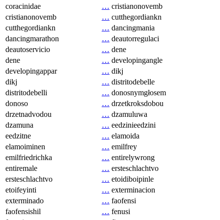
coracinidae
…
cristianonovemb
cristianonovemb
…
cutthegordiankn
cutthegordiankn
…
dancingmania
dancingmarathon
…
deautorregulaci
deautoservicio
…
dene
dene
…
developingangle
developingappar
…
dikj
dikj
…
distritodebelle
distritodebelli
…
donosnymgłosem
donoso
…
drzetkroksdobou
drzetnadvodou
…
dzamuluwa
dzamuna
…
eedzinieedzini
eedzitne
…
elamoida
elamoiminen
…
emilfrey
emilfriedrichka
…
entirelywrong
entiremale
…
ersteschlachtvo
ersteschlachtvo
…
etoidiboipinle
etoifeyinti
…
exterminacion
exterminado
…
faofensi
faofensishil
…
fenusi