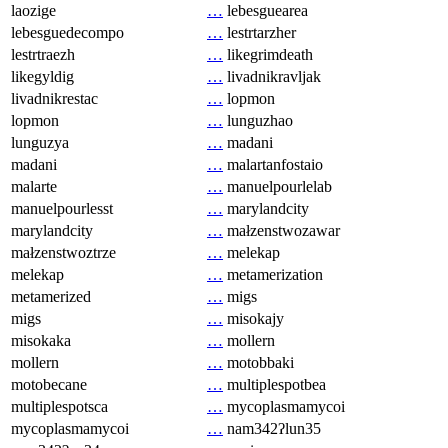
laozige
…
lebesguearea
lebesguedecompo
…
lestrtarzher
lestrtraezh
…
likegrimdeath
likegyldig
…
livadnikravljak
livadnikrestac
…
lopmon
lopmon
…
lunguzhao
lunguzya
…
madani
madani
…
malartanfostaio
malarte
…
manuelpourlelab
manuelpourlesst
…
marylandcity
marylandcity
…
małzenstwozawar
małzenstwoztrze
…
melekap
melekap
…
metamerization
metamerized
…
migs
migs
…
misokajy
misokaka
…
mollern
mollern
…
motobbaki
motobecane
…
multiplespotbea
multiplespotsca
…
mycoplasmamycoi
mycoplasmamycoi
…
nam342ʔlun35