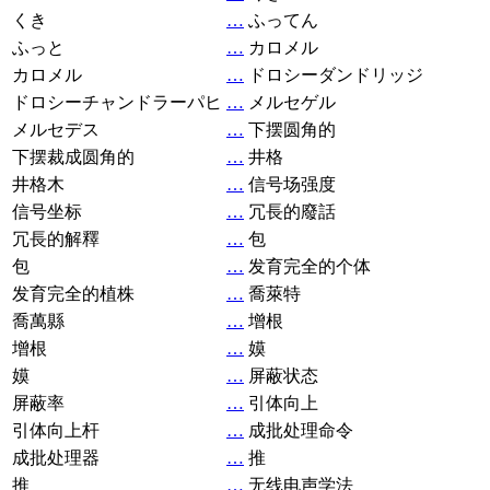
くき
…
ふってん
ふっと
…
カロメル
カロメル
…
ドロシーダンドリッジ
ドロシーチャンドラーパヒ
…
メルセゲル
メルセデス
…
下摆圆角的
下摆裁成圆角的
…
井格
井格木
…
信号场强度
信号坐标
…
冗長的廢話
冗長的解釋
…
包
包
…
发育完全的个体
发育完全的植株
…
喬萊特
喬萬縣
…
增根
增根
…
嫫
嫫
…
屏蔽状态
屏蔽率
…
引体向上
引体向上杆
…
成批处理命令
成批处理器
…
推
推
…
无线电声学法