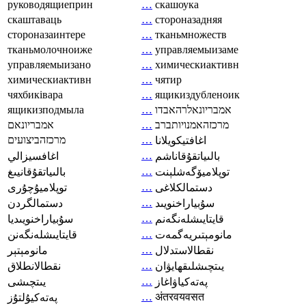
руководящиеприн
…
скашоука
скаштаваць
…
стороназадняя
стороназаинтере
…
тканьмножеств
тканьмолочноиже
…
управляемыизаме
управляемыизано
…
химическиактивн
химическиактивн
…
чятир
чяхбиківара
…
ящикиздубленоик
ящикизподмыла
…
אמבריונאלרהאבדו
אמבריונאם
…
מרכזהאמנויותברב
מרכזהביצועים
…
اغافتيكويلانا
…
بالىياتقۇقاناشم
اغافسيزالي
…
توپلاميۆگەشلېنت
بالىياتقۇقانيىغ
…
دستمالکلاغی
توپلاميۇچۇرى
…
سۇبياراخنويىد
دستمالگردن
…
قايتايىشلەنگەنم
سۇبياراخنويىديا
…
مانومېتىريەگمەت
قايتايىشلەنگەنن
…
نقطالاستدلال
مانومېتېر
…
يىتچىشلىقھايۋان
نقطالانطلاق
…
پەتەكياۋاغاز
يىتچىشى
…
अंतरवयवसत
پەتەكيۇلتۇز