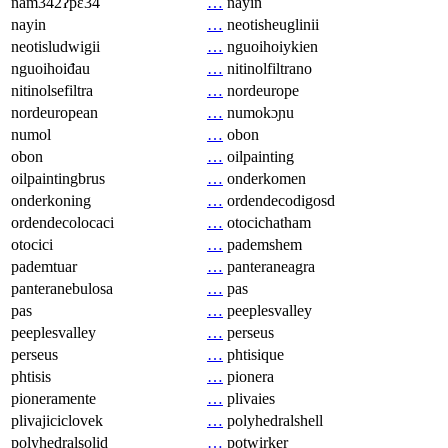
nam342ʔpɛ34
…
nayin
nayin
…
neotisheuglinii
neotisludwigii
…
nguoihoiykien
nguoihoiđau
…
nitinolfiltrano
nitinolsefiltra
…
nordeurope
nordeuropean
…
numokɔɲu
numol
…
obon
obon
…
oilpainting
oilpaintingbrus
…
onderkomen
onderkoning
…
ordendecodigosd
ordendecolocaci
…
otocichatham
otocici
…
pademshem
pademtuar
…
panteraneagra
panteranebulosa
…
pas
pas
…
peeplesvalley
peeplesvalley
…
perseus
perseus
…
phtisique
phtisis
…
pionera
pioneramente
…
plivaies
plivajiciclovek
…
polyhedralshell
polyhedralsolid
…
potwirker