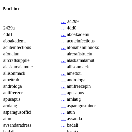
PanLinx
…
24299
2429a
…
4dd0
4dd1
…
aboakademi
aboakademi
…
acuteinfectious
acuteinfectious
…
afonahanninuoko
afonalun
…
aircraftstructu
aircraftsupplie
…
alaskamalamut
alaskamalamute
…
allisonmack
allisonmack
…
amettoti
amettrah
…
androloga
androloga
…
antifreezepin
antifreezer
…
apusapus
apusapus
…
arnlaug
arnlaug
…
asparagusminer
asparagusoffici
…
atun
atun
…
avsanda
avsandaradress
…
badali
badali
…
banga