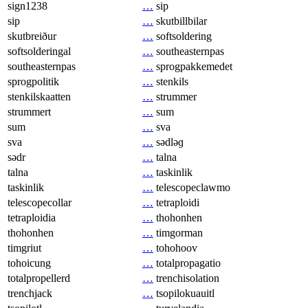
sign1238
…
sip
sip
…
skutbillbilar
skutbreiður
…
softsoldering
softsolderingal
…
southeasternpas
southeasternpas
…
sprogpakkemedet
sprogpolitik
…
stenkils
stenkilskaatten
…
strummer
strummert
…
sum
sum
…
sva
sva
…
sədləɡ
sədr
…
talna
talna
…
taskinlik
taskinlik
…
telescopeclawmo
telescopecollar
…
tetraploidi
tetraploidia
…
thohonhen
thohonhen
…
timgorman
timgriut
…
tohohoov
tohoicung
…
totalpropagatio
totalpropellerd
…
trenchisolation
trenchjack
…
tsopilokuauitl