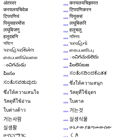
अंतरवर
…
करयलयचिइमरत
करयलयचिवेळ
…
टिपपणिकरन
टिपपणियं
…
पियुससं
पियुसहरमोंस
…
लघुबिकरि
लघुबिजणु
…
हलुचलु
हलुदबनि
…
সমিপয
সমিপে
…
પરવહિનો
પરવહિપરથિમેલ
…
கைபபணிபபு
ంచిగచుడలెదు
கைபபணிவெலை
…
ంచిగచుడు
పింలెసబజ
…
ಸಂತೆುಸದಿಂದಕೆಎತತ
పింసం
…
ಸಂತೆುಸಪಡುವುದು
…
ซึ่งให้ความสนุก
…
ซึ่งให้ความสนใจ
วัสดุที่ใช้อุดร
…
วัสดุที่ใช้อ่าน
ใบตาล
…
ใบต่างด้าว
거는것
…
거는사람
실생식물
…
ሁኔታውያልጣመውሰው
실생활
ሁኖርናማጎር
…
くき