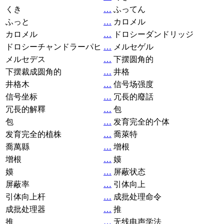
くき
…
ふってん
ふっと
…
カロメル
カロメル
…
ドロシーダンドリッジ
ドロシーチャンドラーパヒ
…
メルセゲル
メルセデス
…
下摆圆角的
下摆裁成圆角的
…
井格
井格木
…
信号场强度
信号坐标
…
冗長的廢話
冗長的解釋
…
包
包
…
发育完全的个体
发育完全的植株
…
喬萊特
喬萬縣
…
增根
增根
…
嫫
嫫
…
屏蔽状态
屏蔽率
…
引体向上
引体向上杆
…
成批处理命令
成批处理器
…
推
推
…
无线电声学法