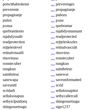
potwithabrokenn
…
preverenges
preverenie
…
propagiranje
propagiranje
…
puhoru
puhot
…
pʌnu
pʌnua
…
quebramar
quebramiento
…
rajahdysmannant
rajahdysnalli
…
readprotected
readprotection
…
rejtjeleskozles
rejtjeleslevel
…
retinalvasculit
retinalvisualfi
…
rinovirus
rinoviruso
…
ronniecuber
ronniecuber
…
rungkun
rungkun
…
saintbrieuc
saintbrieuc
…
sanewai
sanewapa
…
saveunformatted
saveuntil
…
scrid
scridarh
…
selluloosapitoi
selluloosapuu
…
setbycallercall
setbyiclputdoeq
…
shingosuetsugu
shingosuetsugu
…
sign1237