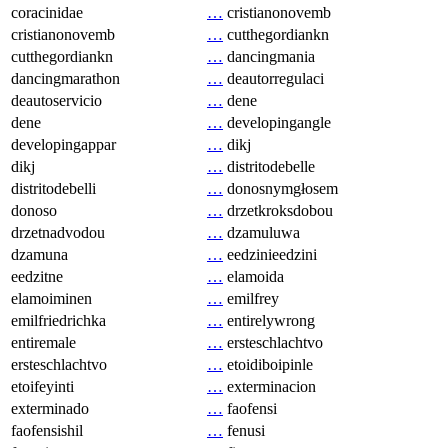
coracinidae
…
cristianonovemb
cristianonovemb
…
cutthegordiankn
cutthegordiankn
…
dancingmania
dancingmarathon
…
deautorregulaci
deautoservicio
…
dene
dene
…
developingangle
developingappar
…
dikj
dikj
…
distritodebelle
distritodebelli
…
donosnymgłosem
donoso
…
drzetkroksdobou
drzetnadvodou
…
dzamuluwa
dzamuna
…
eedzinieedzini
eedzitne
…
elamoida
elamoiminen
…
emilfrey
emilfriedrichka
…
entirelywrong
entiremale
…
ersteschlachtvo
ersteschlachtvo
…
etoidiboipinle
etoifeyinti
…
exterminacion
exterminado
…
faofensi
faofensishil
…
fenusi