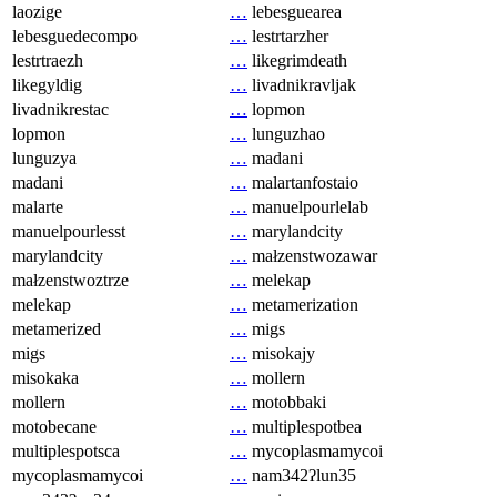
laozige
…
lebesguearea
lebesguedecompo
…
lestrtarzher
lestrtraezh
…
likegrimdeath
likegyldig
…
livadnikravljak
livadnikrestac
…
lopmon
lopmon
…
lunguzhao
lunguzya
…
madani
madani
…
malartanfostaio
malarte
…
manuelpourlelab
manuelpourlesst
…
marylandcity
marylandcity
…
małzenstwozawar
małzenstwoztrze
…
melekap
melekap
…
metamerization
metamerized
…
migs
migs
…
misokajy
misokaka
…
mollern
mollern
…
motobbaki
motobecane
…
multiplespotbea
multiplespotsca
…
mycoplasmamycoi
mycoplasmamycoi
…
nam342ʔlun35