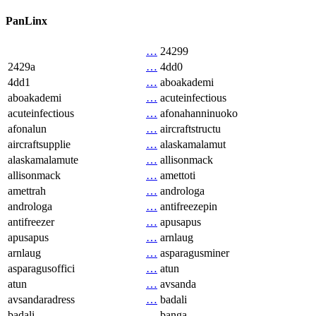
PanLinx
…
24299
2429a
…
4dd0
4dd1
…
aboakademi
aboakademi
…
acuteinfectious
acuteinfectious
…
afonahanninuoko
afonalun
…
aircraftstructu
aircraftsupplie
…
alaskamalamut
alaskamalamute
…
allisonmack
allisonmack
…
amettoti
amettrah
…
androloga
androloga
…
antifreezepin
antifreezer
…
apusapus
apusapus
…
arnlaug
arnlaug
…
asparagusminer
asparagusoffici
…
atun
atun
…
avsanda
avsandaradress
…
badali
badali
…
banga