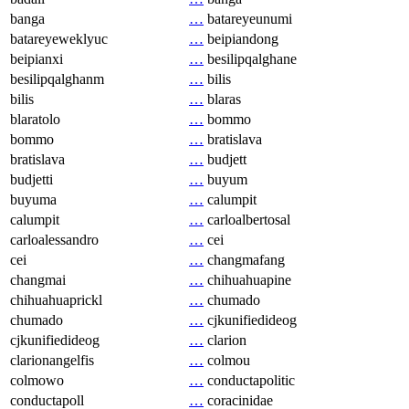
banga
…
batareyeunumi
batareyeweklyuc
…
beipiandong
beipianxi
…
besilipqalghane
besilipqalghanm
…
bilis
bilis
…
blaras
blaratolo
…
bommo
bommo
…
bratislava
bratislava
…
budjett
budjetti
…
buyum
buyuma
…
calumpit
calumpit
…
carloalbertosal
carloalessandro
…
cei
cei
…
changmafang
changmai
…
chihuahuapine
chihuahuaprickl
…
chumado
chumado
…
cjkunifiedideog
cjkunifiedideog
…
clarion
clarionangelfis
…
colmou
colmowo
…
conductapolitic
conductapoll
…
coracinidae