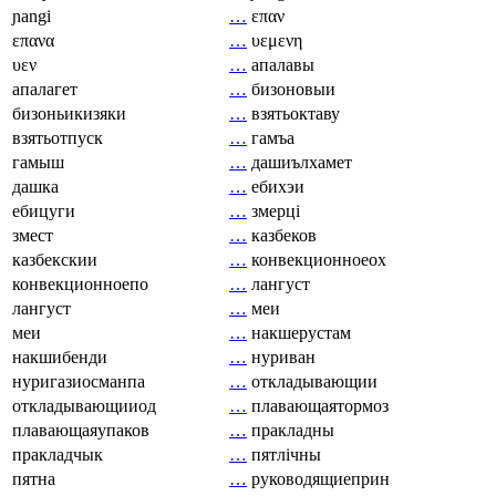
ɲangi
…
επαν
επανα
…
υεμενη
υεν
…
апалавы
апалагет
…
бизоновыи
бизоньикизяки
…
взятьоктаву
взятьотпуск
…
гамъа
гамыш
…
дашиълхамет
дашка
…
ебихэи
ебицуги
…
змерці
змест
…
казбеков
казбекскии
…
конвекционноеох
конвекционноепо
…
лангуст
лангуст
…
меи
меи
…
накшерустам
накшибенди
…
нуриван
нуригазиосманпа
…
откладывающии
откладывающииод
…
плавающаятормоз
плавающаяупаков
…
пракладны
пракладчык
…
пятлічны
пятна
…
руководящиеприн