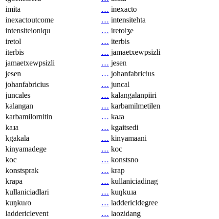
imita
…
inexacto
inexactoutcome
…
intensitehta
intensiteioniqu
…
iretoiʒe
iretol
…
iterbis
iterbis
…
jamaetxewpsizli
jamaetxewpsizli
…
jesen
jesen
…
johanfabricius
johanfabricius
…
juncal
juncales
…
kalangalanpiiri
kalangan
…
karbamilmetilen
karbamilornitin
…
kaɹa
kaɹa
…
kgaitsedi
kgakala
…
kinyamaani
kinyamadege
…
koc
koc
…
konstsno
konstsprak
…
krap
krapa
…
kullaniciadinag
kullaniciadlari
…
kuŋkuɹa
kuŋkuɾo
…
laddericldegree
laddericlevent
…
laozidang