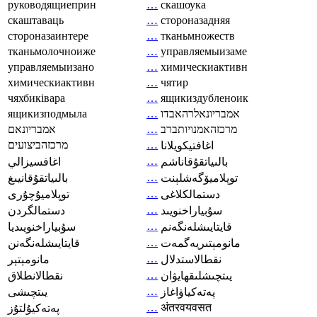
руководящиеприн
…
скашоука
скаштаваць
…
стороназадняя
стороназаинтере
…
тканьмножеств
тканьмолочноиже
…
управляемыизаме
управляемыизано
…
химическиактивн
химическиактивн
…
чятир
чяхбиківара
…
ящикиздубленоик
ящикизподмыла
…
אמבריונאלרהאבדו
אמבריונאם
…
מרכזהאמנויותברב
מרכזהביצועים
…
اغافتيكويلانا
…
بالىياتقۇقاناشم
اغافسيزالي
…
توپلاميۆگەشلېنت
بالىياتقۇقانيىغ
…
دستمالکلاغی
توپلاميۇچۇرى
…
سۇبياراخنويىد
دستمالگردن
…
قايتايىشلەنگەنم
سۇبياراخنويىديا
…
مانومېتىريەگمەت
قايتايىشلەنگەنن
…
نقطالاستدلال
مانومېتېر
…
يىتچىشلىقھايۋان
نقطالانطلاق
…
پەتەكياۋاغاز
يىتچىشى
…
अंतरवयवसत
پەتەكيۇلتۇز