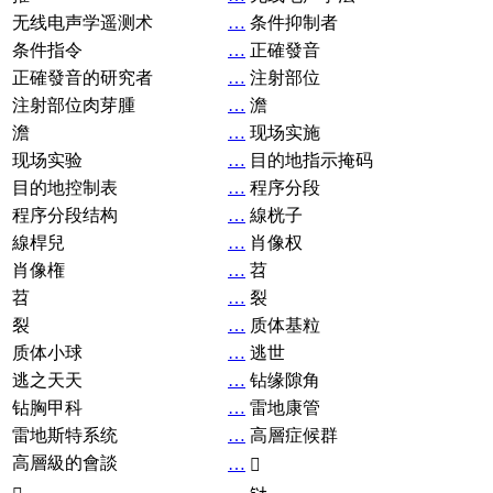
无线电声学遥测术
…
条件抑制者
条件指令
…
正確發音
正確發音的研究者
…
注射部位
注射部位肉芽腫
…
澹
澹
…
现场实施
现场实验
…
目的地指示掩码
目的地控制表
…
程序分段
程序分段结构
…
線桄子
線桿兒
…
肖像权
肖像権
…
苕
苕
…
裂
裂
…
质体基粒
质体小球
…
逃世
逃之天天
…
钻缘隙角
钻胸甲科
…
雷地康管
雷地斯特系统
…
高層症候群
高層級的會談
…
𧘞