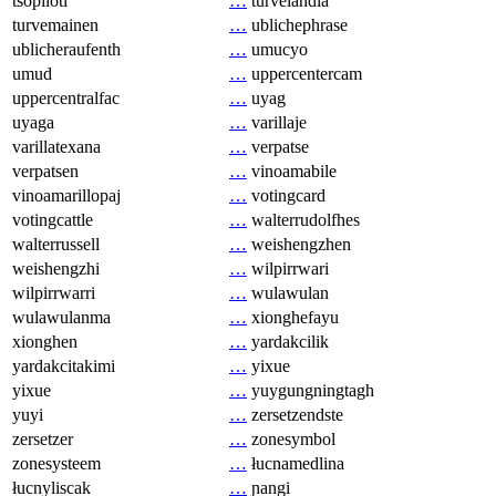
tsopilotl
…
turvelandia
turvemainen
…
ublichephrase
ublicheraufenth
…
umucyo
umud
…
uppercentercam
uppercentralfac
…
uyag
uyaga
…
varillaje
varillatexana
…
verpatse
verpatsen
…
vinoamabile
vinoamarillopaj
…
votingcard
votingcattle
…
walterrudolfhes
walterrussell
…
weishengzhen
weishengzhi
…
wilpirrwari
wilpirrwarri
…
wulawulan
wulawulanma
…
xionghefayu
xionghen
…
yardakcilik
yardakcitakimi
…
yixue
yixue
…
yuygungningtagh
yuyi
…
zersetzendste
zersetzer
…
zonesymbol
zonesysteem
…
łucnamedlina
łucnyliscak
…
ɲangi