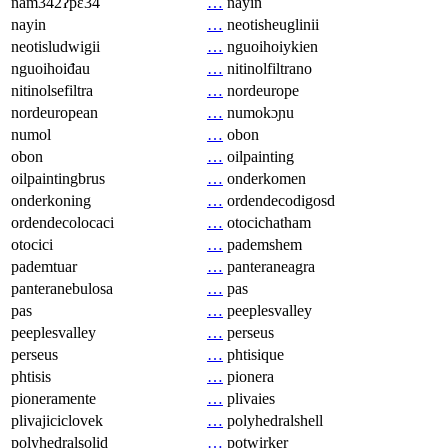
nam342ʔpɛ34
…
nayin
nayin
…
neotisheuglinii
neotisludwigii
…
nguoihoiykien
nguoihoiđau
…
nitinolfiltrano
nitinolsefiltra
…
nordeurope
nordeuropean
…
numokɔɲu
numol
…
obon
obon
…
oilpainting
oilpaintingbrus
…
onderkomen
onderkoning
…
ordendecodigosd
ordendecolocaci
…
otocichatham
otocici
…
pademshem
pademtuar
…
panteraneagra
panteranebulosa
…
pas
pas
…
peeplesvalley
peeplesvalley
…
perseus
perseus
…
phtisique
phtisis
…
pionera
pioneramente
…
plivaies
plivajiciclovek
…
polyhedralshell
polyhedralsolid
…
potwirker