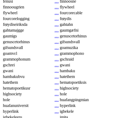
fenusi
…
finnoosne
finnoougrien
…
flywheel
flywheel
…
fourcorecable
fourcorelogging
…
frøydis
frøydiseiriksda
…
gahtahn
gahtamajgge
…
gaumgæfni
gaumigs
…
genuscetorhinus
genuscetorhinus
…
gifsundsvall
gifsundsvall
…
goamuzika
goamvɛl
…
grammophono
grammophonum
…
gschraid
gschrei
…
gwani
gwani
…
hambaku
hambakubvu
…
hatethem
hatethem
…
hematopoetiksis
hematopoetikusr
…
highsociety
highsociety
…
hole
hole
…
huafangpingmian
huafanuniversit
…
hyperlink
hyperlink
…
igbekele
igbekeleeru
…
imita