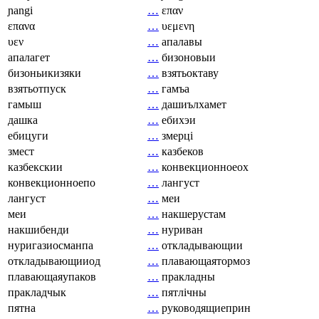
ɲangi
…
επαν
επανα
…
υεμενη
υεν
…
апалавы
апалагет
…
бизоновыи
бизоньикизяки
…
взятьоктаву
взятьотпуск
…
гамъа
гамыш
…
дашиълхамет
дашка
…
ебихэи
ебицуги
…
змерці
змест
…
казбеков
казбекскии
…
конвекционноеох
конвекционноепо
…
лангуст
лангуст
…
меи
меи
…
накшерустам
накшибенди
…
нуриван
нуригазиосманпа
…
откладывающии
откладывающииод
…
плавающаятормоз
плавающаяупаков
…
пракладны
пракладчык
…
пятлічны
пятна
…
руководящиеприн