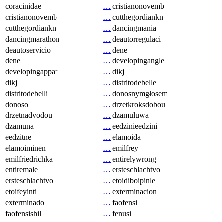
coracinidae
…
cristianonovemb
cristianonovemb
…
cutthegordiankn
cutthegordiankn
…
dancingmania
dancingmarathon
…
deautorregulaci
deautoservicio
…
dene
dene
…
developingangle
developingappar
…
dikj
dikj
…
distritodebelle
distritodebelli
…
donosnymgłosem
donoso
…
drzetkroksdobou
drzetnadvodou
…
dzamuluwa
dzamuna
…
eedzinieedzini
eedzitne
…
elamoida
elamoiminen
…
emilfrey
emilfriedrichka
…
entirelywrong
entiremale
…
ersteschlachtvo
ersteschlachtvo
…
etoidiboipinle
etoifeyinti
…
exterminacion
exterminado
…
faofensi
faofensishil
…
fenusi