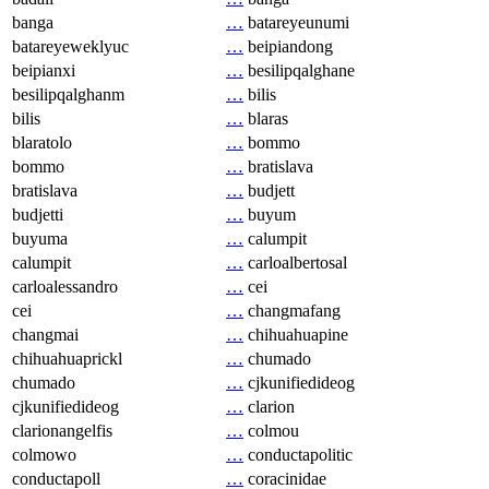
banga
…
batareyeunumi
batareyeweklyuc
…
beipiandong
beipianxi
…
besilipqalghane
besilipqalghanm
…
bilis
bilis
…
blaras
blaratolo
…
bommo
bommo
…
bratislava
bratislava
…
budjett
budjetti
…
buyum
buyuma
…
calumpit
calumpit
…
carloalbertosal
carloalessandro
…
cei
cei
…
changmafang
changmai
…
chihuahuapine
chihuahuaprickl
…
chumado
chumado
…
cjkunifiedideog
cjkunifiedideog
…
clarion
clarionangelfis
…
colmou
colmowo
…
conductapolitic
conductapoll
…
coracinidae