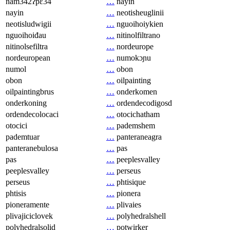
nam342ʔpɛ34
…
nayin
nayin
…
neotisheuglinii
neotisludwigii
…
nguoihoiykien
nguoihoiđau
…
nitinolfiltrano
nitinolsefiltra
…
nordeurope
nordeuropean
…
numokɔɲu
numol
…
obon
obon
…
oilpainting
oilpaintingbrus
…
onderkomen
onderkoning
…
ordendecodigosd
ordendecolocaci
…
otocichatham
otocici
…
pademshem
pademtuar
…
panteraneagra
panteranebulosa
…
pas
pas
…
peeplesvalley
peeplesvalley
…
perseus
perseus
…
phtisique
phtisis
…
pionera
pioneramente
…
plivaies
plivajiciclovek
…
polyhedralshell
polyhedralsolid
…
potwirker