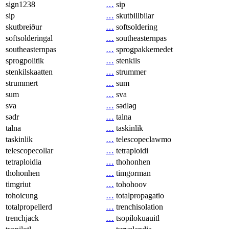
sign1238
…
sip
sip
…
skutbillbilar
skutbreiður
…
softsoldering
softsolderingal
…
southeasternpas
southeasternpas
…
sprogpakkemedet
sprogpolitik
…
stenkils
stenkilskaatten
…
strummer
strummert
…
sum
sum
…
sva
sva
…
sədləɡ
sədr
…
talna
talna
…
taskinlik
taskinlik
…
telescopeclawmo
telescopecollar
…
tetraploidi
tetraploidia
…
thohonhen
thohonhen
…
timgorman
timgriut
…
tohohoov
tohoicung
…
totalpropagatio
totalpropellerd
…
trenchisolation
trenchjack
…
tsopilokuauitl