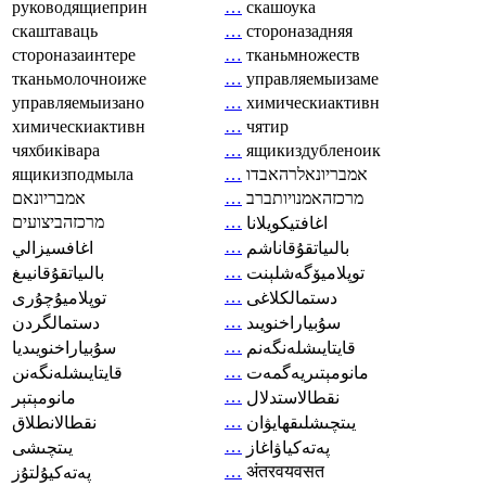
руководящиеприн
…
скашоука
скаштаваць
…
стороназадняя
стороназаинтере
…
тканьмножеств
тканьмолочноиже
…
управляемыизаме
управляемыизано
…
химическиактивн
химическиактивн
…
чятир
чяхбиківара
…
ящикиздубленоик
ящикизподмыла
…
אמבריונאלרהאבדו
אמבריונאם
…
מרכזהאמנויותברב
מרכזהביצועים
…
اغافتيكويلانا
…
بالىياتقۇقاناشم
اغافسيزالي
…
توپلاميۆگەشلېنت
بالىياتقۇقانيىغ
…
دستمالکلاغی
توپلاميۇچۇرى
…
سۇبياراخنويىد
دستمالگردن
…
قايتايىشلەنگەنم
سۇبياراخنويىديا
…
مانومېتىريەگمەت
قايتايىشلەنگەنن
…
نقطالاستدلال
مانومېتېر
…
يىتچىشلىقھايۋان
نقطالانطلاق
…
پەتەكياۋاغاز
يىتچىشى
…
अंतरवयवसत
پەتەكيۇلتۇز