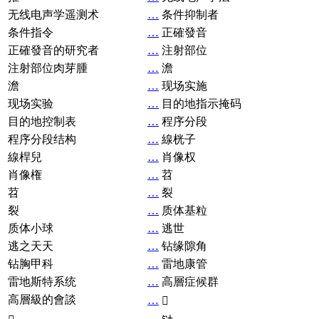
无线电声学遥测术
…
条件抑制者
条件指令
…
正確發音
正確發音的研究者
…
注射部位
注射部位肉芽腫
…
澹
澹
…
现场实施
现场实验
…
目的地指示掩码
目的地控制表
…
程序分段
程序分段结构
…
線桄子
線桿兒
…
肖像权
肖像権
…
苕
苕
…
裂
裂
…
质体基粒
质体小球
…
逃世
逃之天天
…
钻缘隙角
钻胸甲科
…
雷地康管
雷地斯特系统
…
高層症候群
高層級的會談
…
𧘞