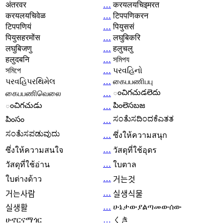
अंतरवर
…
करयलयचिइमरत
करयलयचिवेळ
…
टिपपणिकरन
टिपपणियं
…
पियुससं
पियुसहरमोंस
…
लघुबिकरि
लघुबिजणु
…
हलुचलु
हलुदबनि
…
সমিপয
সমিপে
…
પરવહિનો
પરવહિપરથિમેલ
…
கைபபணிபபு
ంచిగచుడలెదు
கைபபணிவெலை
…
ంచిగచుడు
పింలెసబజ
…
ಸಂತೆುಸದಿಂದಕೆಎತತ
పింసం
…
ಸಂತೆುಸಪಡುವುದು
…
ซึ่งให้ความสนุก
…
ซึ่งให้ความสนใจ
วัสดุที่ใช้อุดร
…
วัสดุที่ใช้อ่าน
ใบตาล
…
ใบต่างด้าว
거는것
…
거는사람
실생식물
…
ሁኔታውያልጣመውሰው
실생활
ሁኖርናማጎር
…
くき