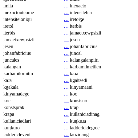
imita
…
inexacto
inexactoutcome
…
intensitehta
intensiteioniqu
…
iretoiʒe
iretol
…
iterbis
iterbis
…
jamaetxewpsizli
jamaetxewpsizli
…
jesen
jesen
…
johanfabricius
johanfabricius
…
juncal
juncales
…
kalangalanpiiri
kalangan
…
karbamilmetilen
karbamilornitin
…
kaɹa
kaɹa
…
kgaitsedi
kgakala
…
kinyamaani
kinyamadege
…
koc
koc
…
konstsno
konstsprak
…
krap
krapa
…
kullaniciadinag
kullaniciadlari
…
kuŋkuɹa
kuŋkuɾo
…
laddericldegree
laddericlevent
…
laozidang