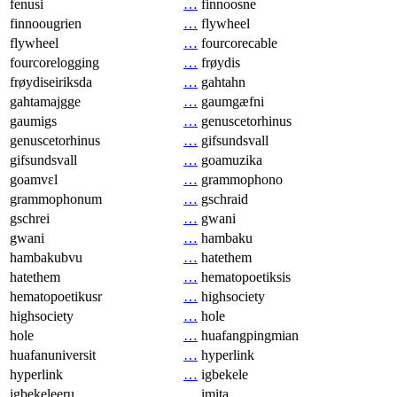
fenusi
…
finnoosne
finnoougrien
…
flywheel
flywheel
…
fourcorecable
fourcorelogging
…
frøydis
frøydiseiriksda
…
gahtahn
gahtamajgge
…
gaumgæfni
gaumigs
…
genuscetorhinus
genuscetorhinus
…
gifsundsvall
gifsundsvall
…
goamuzika
goamvɛl
…
grammophono
grammophonum
…
gschraid
gschrei
…
gwani
gwani
…
hambaku
hambakubvu
…
hatethem
hatethem
…
hematopoetiksis
hematopoetikusr
…
highsociety
highsociety
…
hole
hole
…
huafangpingmian
huafanuniversit
…
hyperlink
hyperlink
…
igbekele
igbekeleeru
…
imita