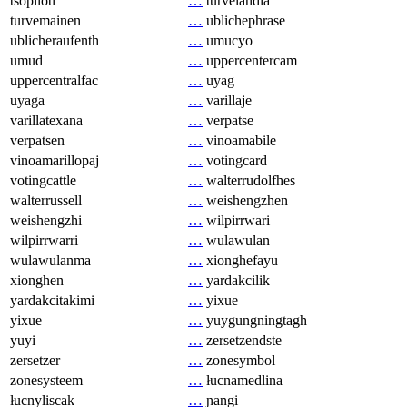
tsopilotl
…
turvelandia
turvemainen
…
ublichephrase
ublicheraufenth
…
umucyo
umud
…
uppercentercam
uppercentralfac
…
uyag
uyaga
…
varillaje
varillatexana
…
verpatse
verpatsen
…
vinoamabile
vinoamarillopaj
…
votingcard
votingcattle
…
walterrudolfhes
walterrussell
…
weishengzhen
weishengzhi
…
wilpirrwari
wilpirrwarri
…
wulawulan
wulawulanma
…
xionghefayu
xionghen
…
yardakcilik
yardakcitakimi
…
yixue
yixue
…
yuygungningtagh
yuyi
…
zersetzendste
zersetzer
…
zonesymbol
zonesysteem
…
łucnamedlina
łucnyliscak
…
ɲangi