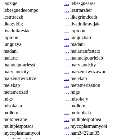
laozige
…
lebesguearea
lebesguedecompo
…
lestrtarzher
lestrtraezh
…
likegrimdeath
likegyldig
…
livadnikravljak
livadnikrestac
…
lopmon
lopmon
…
lunguzhao
lunguzya
…
madani
madani
…
malartanfostaio
malarte
…
manuelpourlelab
manuelpourlesst
…
marylandcity
marylandcity
…
małzenstwozawar
małzenstwoztrze
…
melekap
melekap
…
metamerization
metamerized
…
migs
migs
…
misokajy
misokaka
…
mollern
mollern
…
motobbaki
motobecane
…
multiplespotbea
multiplespotsca
…
mycoplasmamycoi
mycoplasmamycoi
…
nam342ʔlun35