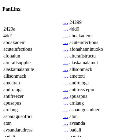
PanLinx
…
24299
2429a
…
4dd0
4dd1
…
aboakademi
aboakademi
…
acuteinfectious
acuteinfectious
…
afonahanninuoko
afonalun
…
aircraftstructu
aircraftsupplie
…
alaskamalamut
alaskamalamute
…
allisonmack
allisonmack
…
amettoti
amettrah
…
androloga
androloga
…
antifreezepin
antifreezer
…
apusapus
apusapus
…
arnlaug
arnlaug
…
asparagusminer
asparagusoffici
…
atun
atun
…
avsanda
avsandaradress
…
badali
badali
…
banga