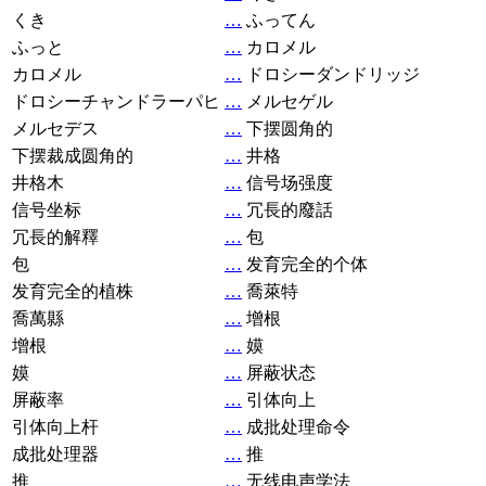
くき
…
ふってん
ふっと
…
カロメル
カロメル
…
ドロシーダンドリッジ
ドロシーチャンドラーパヒ
…
メルセゲル
メルセデス
…
下摆圆角的
下摆裁成圆角的
…
井格
井格木
…
信号场强度
信号坐标
…
冗長的廢話
冗長的解釋
…
包
包
…
发育完全的个体
发育完全的植株
…
喬萊特
喬萬縣
…
增根
增根
…
嫫
嫫
…
屏蔽状态
屏蔽率
…
引体向上
引体向上杆
…
成批处理命令
成批处理器
…
推
推
…
无线电声学法