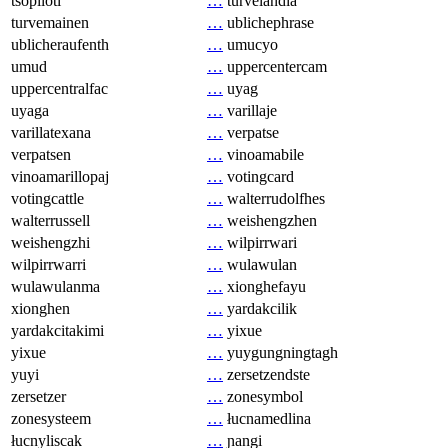
tsopilotl
…
turvelandia
turvemainen
…
ublichephrase
ublicheraufenth
…
umucyo
umud
…
uppercentercam
uppercentralfac
…
uyag
uyaga
…
varillaje
varillatexana
…
verpatse
verpatsen
…
vinoamabile
vinoamarillopaj
…
votingcard
votingcattle
…
walterrudolfhes
walterrussell
…
weishengzhen
weishengzhi
…
wilpirrwari
wilpirrwarri
…
wulawulan
wulawulanma
…
xionghefayu
xionghen
…
yardakcilik
yardakcitakimi
…
yixue
yixue
…
yuygungningtagh
yuyi
…
zersetzendste
zersetzer
…
zonesymbol
zonesysteem
…
łucnamedlina
łucnyliscak
…
ɲangi