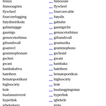
fenusi
…
finnoosne
finnoougrien
…
flywheel
flywheel
…
fourcorecable
fourcorelogging
…
frøydis
frøydiseiriksda
…
gahtahn
gahtamajgge
…
gaumgæfni
gaumigs
…
genuscetorhinus
genuscetorhinus
…
gifsundsvall
gifsundsvall
…
goamuzika
goamvɛl
…
grammophono
grammophonum
…
gschraid
gschrei
…
gwani
gwani
…
hambaku
hambakubvu
…
hatethem
hatethem
…
hematopoetiksis
hematopoetikusr
…
highsociety
highsociety
…
hole
hole
…
huafangpingmian
huafanuniversit
…
hyperlink
hyperlink
…
igbekele
igbekeleeru
…
imita