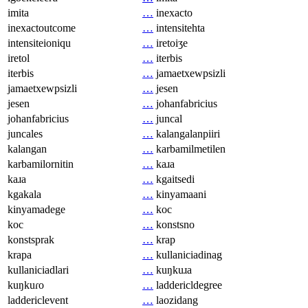
imita
…
inexacto
inexactoutcome
…
intensitehta
intensiteioniqu
…
iretoiʒe
iretol
…
iterbis
iterbis
…
jamaetxewpsizli
jamaetxewpsizli
…
jesen
jesen
…
johanfabricius
johanfabricius
…
juncal
juncales
…
kalangalanpiiri
kalangan
…
karbamilmetilen
karbamilornitin
…
kaɹa
kaɹa
…
kgaitsedi
kgakala
…
kinyamaani
kinyamadege
…
koc
koc
…
konstsno
konstsprak
…
krap
krapa
…
kullaniciadinag
kullaniciadlari
…
kuŋkuɹa
kuŋkuɾo
…
laddericldegree
laddericlevent
…
laozidang