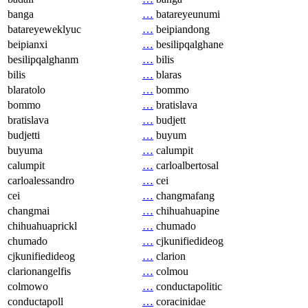
banga
…
batareyeunumi
batareyeweklyuc
…
beipiandong
beipianxi
…
besilipqalghane
besilipqalghanm
…
bilis
bilis
…
blaras
blaratolo
…
bommo
bommo
…
bratislava
bratislava
…
budjett
budjetti
…
buyum
buyuma
…
calumpit
calumpit
…
carloalbertosal
carloalessandro
…
cei
cei
…
changmafang
changmai
…
chihuahuapine
chihuahuaprickl
…
chumado
chumado
…
cjkunifiedideog
cjkunifiedideog
…
clarion
clarionangelfis
…
colmou
colmowo
…
conductapolitic
conductapoll
…
coracinidae