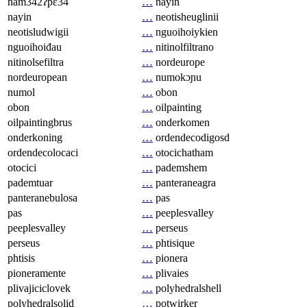
nam342ʔpɛ34
…
nayin
nayin
…
neotisheuglinii
neotisludwigii
…
nguoihoiykien
nguoihoiđau
…
nitinolfiltrano
nitinolsefiltra
…
nordeurope
nordeuropean
…
numokɔɲu
numol
…
obon
obon
…
oilpainting
oilpaintingbrus
…
onderkomen
onderkoning
…
ordendecodigosd
ordendecolocaci
…
otocichatham
otocici
…
pademshem
pademtuar
…
panteraneagra
panteranebulosa
…
pas
pas
…
peeplesvalley
peeplesvalley
…
perseus
perseus
…
phtisique
phtisis
…
pionera
pioneramente
…
plivaies
plivajiciclovek
…
polyhedralshell
polyhedralsolid
…
potwirker