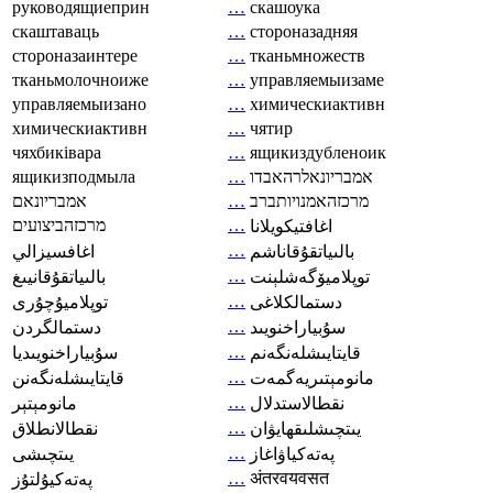
руководящиеприн
…
скашоука
скаштаваць
…
стороназадняя
стороназаинтере
…
тканьмножеств
тканьмолочноиже
…
управляемыизаме
управляемыизано
…
химическиактивн
химическиактивн
…
чятир
чяхбиківара
…
ящикиздубленоик
ящикизподмыла
…
אמבריונאלרהאבדו
אמבריונאם
…
מרכזהאמנויותברב
מרכזהביצועים
…
اغافتيكويلانا
…
بالىياتقۇقاناشم
اغافسيزالي
…
توپلاميۆگەشلېنت
بالىياتقۇقانيىغ
…
دستمالکلاغی
توپلاميۇچۇرى
…
سۇبياراخنويىد
دستمالگردن
…
قايتايىشلەنگەنم
سۇبياراخنويىديا
…
مانومېتىريەگمەت
قايتايىشلەنگەنن
…
نقطالاستدلال
مانومېتېر
…
يىتچىشلىقھايۋان
نقطالانطلاق
…
پەتەكياۋاغاز
يىتچىشى
…
अंतरवयवसत
پەتەكيۇلتۇز