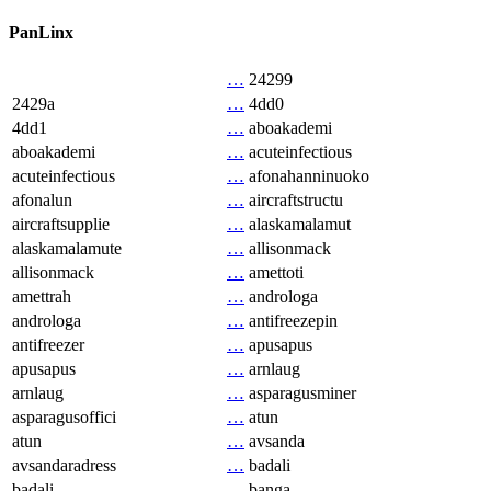
PanLinx
…
24299
2429a
…
4dd0
4dd1
…
aboakademi
aboakademi
…
acuteinfectious
acuteinfectious
…
afonahanninuoko
afonalun
…
aircraftstructu
aircraftsupplie
…
alaskamalamut
alaskamalamute
…
allisonmack
allisonmack
…
amettoti
amettrah
…
androloga
androloga
…
antifreezepin
antifreezer
…
apusapus
apusapus
…
arnlaug
arnlaug
…
asparagusminer
asparagusoffici
…
atun
atun
…
avsanda
avsandaradress
…
badali
badali
…
banga