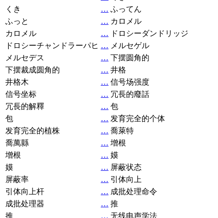
くき
…
ふってん
ふっと
…
カロメル
カロメル
…
ドロシーダンドリッジ
ドロシーチャンドラーパヒ
…
メルセゲル
メルセデス
…
下摆圆角的
下摆裁成圆角的
…
井格
井格木
…
信号场强度
信号坐标
…
冗長的廢話
冗長的解釋
…
包
包
…
发育完全的个体
发育完全的植株
…
喬萊特
喬萬縣
…
增根
增根
…
嫫
嫫
…
屏蔽状态
屏蔽率
…
引体向上
引体向上杆
…
成批处理命令
成批处理器
…
推
推
…
无线电声学法