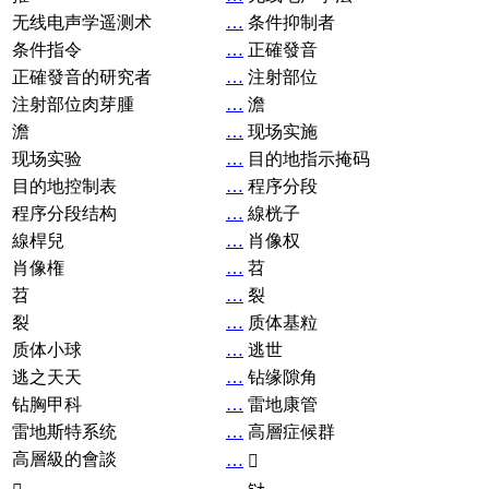
无线电声学遥测术
…
条件抑制者
条件指令
…
正確發音
正確發音的研究者
…
注射部位
注射部位肉芽腫
…
澹
澹
…
现场实施
现场实验
…
目的地指示掩码
目的地控制表
…
程序分段
程序分段结构
…
線桄子
線桿兒
…
肖像权
肖像権
…
苕
苕
…
裂
裂
…
质体基粒
质体小球
…
逃世
逃之天天
…
钻缘隙角
钻胸甲科
…
雷地康管
雷地斯特系统
…
高層症候群
高層級的會談
…
𧘞