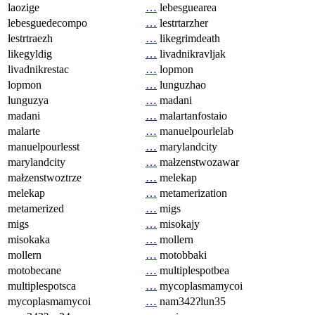
laozige
…
lebesguearea
lebesguedecompo
…
lestrtarzher
lestrtraezh
…
likegrimdeath
likegyldig
…
livadnikravljak
livadnikrestac
…
lopmon
lopmon
…
lunguzhao
lunguzya
…
madani
madani
…
malartanfostaio
malarte
…
manuelpourlelab
manuelpourlesst
…
marylandcity
marylandcity
…
małzenstwozawar
małzenstwoztrze
…
melekap
melekap
…
metamerization
metamerized
…
migs
migs
…
misokajy
misokaka
…
mollern
mollern
…
motobbaki
motobecane
…
multiplespotbea
multiplespotsca
…
mycoplasmamycoi
mycoplasmamycoi
…
nam342ʔlun35