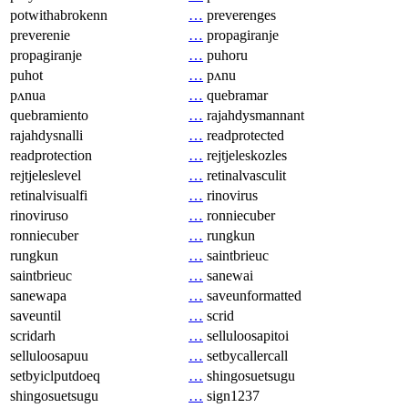
potwithabrokenn
…
preverenges
preverenie
…
propagiranje
propagiranje
…
puhoru
puhot
…
pʌnu
pʌnua
…
quebramar
quebramiento
…
rajahdysmannant
rajahdysnalli
…
readprotected
readprotection
…
rejtjeleskozles
rejtjeleslevel
…
retinalvasculit
retinalvisualfi
…
rinovirus
rinoviruso
…
ronniecuber
ronniecuber
…
rungkun
rungkun
…
saintbrieuc
saintbrieuc
…
sanewai
sanewapa
…
saveunformatted
saveuntil
…
scrid
scridarh
…
selluloosapitoi
selluloosapuu
…
setbycallercall
setbyiclputdoeq
…
shingosuetsugu
shingosuetsugu
…
sign1237