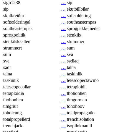
sign1238
…
sip
sip
…
skutbillbilar
skutbreiður
…
softsoldering
softsolderingal
…
southeasternpas
southeasternpas
…
sprogpakkemedet
sprogpolitik
…
stenkils
stenkilskaatten
…
strummer
strummert
…
sum
sum
…
sva
sva
…
sədləɡ
sədr
…
talna
talna
…
taskinlik
taskinlik
…
telescopeclawmo
telescopecollar
…
tetraploidi
tetraploidia
…
thohonhen
thohonhen
…
timgorman
timgriut
…
tohohoov
tohoicung
…
totalpropagatio
totalpropellerd
…
trenchisolation
trenchjack
…
tsopilokuauitl