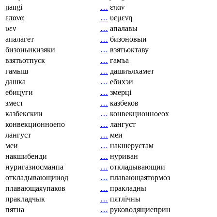
ɲangi
…
επαν
επανα
…
υεμενη
υεν
…
апалавы
апалагет
…
бизоновыи
бизоньикизяки
…
взятьоктаву
взятьотпуск
…
гамъа
гамыш
…
дашиълхамет
дашка
…
ебихэи
ебицуги
…
змерці
змест
…
казбеков
казбекскии
…
конвекционноеох
конвекционноепо
…
лангуст
лангуст
…
меи
меи
…
накшерустам
накшибенди
…
нуриван
нуригазиосманпа
…
откладывающии
откладывающииод
…
плавающаятормоз
плавающаяупаков
…
пракладны
пракладчык
…
пятлічны
пятна
…
руководящиеприн