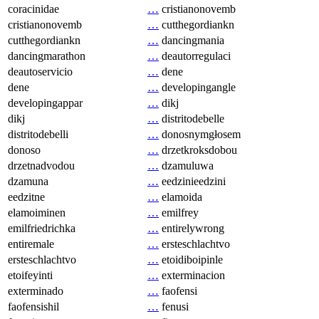
coracinidae
…
cristianonovemb
cristianonovemb
…
cutthegordiankn
cutthegordiankn
…
dancingmania
dancingmarathon
…
deautorregulaci
deautoservicio
…
dene
dene
…
developingangle
developingappar
…
dikj
dikj
…
distritodebelle
distritodebelli
…
donosnymgłosem
donoso
…
drzetkroksdobou
drzetnadvodou
…
dzamuluwa
dzamuna
…
eedzinieedzini
eedzitne
…
elamoida
elamoiminen
…
emilfrey
emilfriedrichka
…
entirelywrong
entiremale
…
ersteschlachtvo
ersteschlachtvo
…
etoidiboipinle
etoifeyinti
…
exterminacion
exterminado
…
faofensi
faofensishil
…
fenusi