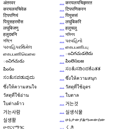
अंतरवर
…
करयलयचिइमरत
करयलयचिवेळ
…
टिपपणिकरन
टिपपणियं
…
पियुससं
पियुसहरमोंस
…
लघुबिकरि
लघुबिजणु
…
हलुचलु
हलुदबनि
…
সমিপয
সমিপে
…
પરવહિનો
પરવહિપરથિમેલ
…
கைபபணிபபு
ంచిగచుడలెదు
கைபபணிவெலை
…
ంచిగచుడు
పింలెసబజ
…
ಸಂತೆುಸದಿಂದಕೆಎತತ
పింసం
…
ಸಂತೆುಸಪಡುವುದು
…
ซึ่งให้ความสนุก
…
ซึ่งให้ความสนใจ
วัสดุที่ใช้อุดร
…
วัสดุที่ใช้อ่าน
ใบตาล
…
ใบต่างด้าว
거는것
…
거는사람
실생식물
…
ሁኔታውያልጣመውሰው
실생활
ሁኖርናማጎር
…
くき