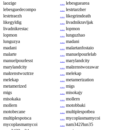
laozige
…
lebesguearea
lebesguedecompo
…
lestrtarzher
lestrtraezh
…
likegrimdeath
likegyldig
…
livadnikravljak
livadnikrestac
…
lopmon
lopmon
…
lunguzhao
lunguzya
…
madani
madani
…
malartanfostaio
malarte
…
manuelpourlelab
manuelpourlesst
…
marylandcity
marylandcity
…
małzenstwozawar
małzenstwoztrze
…
melekap
melekap
…
metamerization
metamerized
…
migs
migs
…
misokajy
misokaka
…
mollern
mollern
…
motobbaki
motobecane
…
multiplespotbea
multiplespotsca
…
mycoplasmamycoi
mycoplasmamycoi
…
nam342ʔlun35