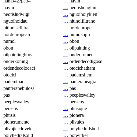
nam342ʔpɛ34
…
nayin
nayin
…
neotisheuglinii
neotisludwigii
…
nguoihoiykien
nguoihoiđau
…
nitinolfiltrano
nitinolsefiltra
…
nordeurope
nordeuropean
…
numokɔɲu
numol
…
obon
obon
…
oilpainting
oilpaintingbrus
…
onderkomen
onderkoning
…
ordendecodigosd
ordendecolocaci
…
otocichatham
otocici
…
pademshem
pademtuar
…
panteraneagra
panteranebulosa
…
pas
pas
…
peeplesvalley
peeplesvalley
…
perseus
perseus
…
phtisique
phtisis
…
pionera
pioneramente
…
plivaies
plivajiciclovek
…
polyhedralshell
polyhedralsolid
…
potwirker