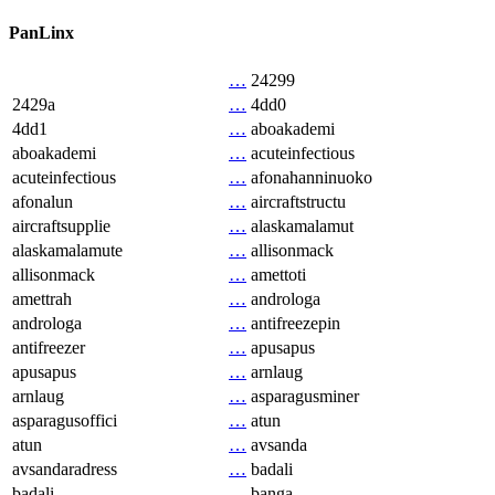
PanLinx
…
24299
2429a
…
4dd0
4dd1
…
aboakademi
aboakademi
…
acuteinfectious
acuteinfectious
…
afonahanninuoko
afonalun
…
aircraftstructu
aircraftsupplie
…
alaskamalamut
alaskamalamute
…
allisonmack
allisonmack
…
amettoti
amettrah
…
androloga
androloga
…
antifreezepin
antifreezer
…
apusapus
apusapus
…
arnlaug
arnlaug
…
asparagusminer
asparagusoffici
…
atun
atun
…
avsanda
avsandaradress
…
badali
badali
…
banga