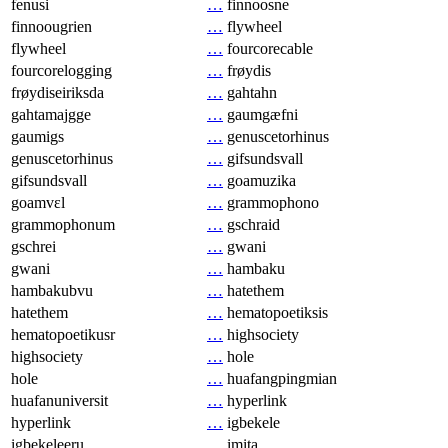
fenusi
…
finnoosne
finnoougrien
…
flywheel
flywheel
…
fourcorecable
fourcorelogging
…
frøydis
frøydiseiriksda
…
gahtahn
gahtamajgge
…
gaumgæfni
gaumigs
…
genuscetorhinus
genuscetorhinus
…
gifsundsvall
gifsundsvall
…
goamuzika
goamvɛl
…
grammophono
grammophonum
…
gschraid
gschrei
…
gwani
gwani
…
hambaku
hambakubvu
…
hatethem
hatethem
…
hematopoetiksis
hematopoetikusr
…
highsociety
highsociety
…
hole
hole
…
huafangpingmian
huafanuniversit
…
hyperlink
hyperlink
…
igbekele
igbekeleeru
…
imita