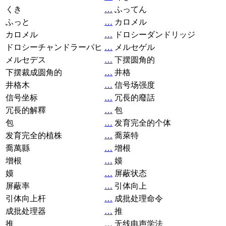
くき
…
ふってん
ふっと
…
カロメル
カロメル
…
ドロシーダンドリッジ
ドロシーチャンドラーパヒ
…
メルセゲル
メルセデス
…
下摆圆角的
下摆裁成圆角的
…
井格
井格木
…
信号场强度
信号坐标
…
冗長的廢話
冗長的解釋
…
包
包
…
发育完全的个体
发育完全的植株
…
喬萊特
喬萬縣
…
增根
增根
…
嫫
嫫
…
屏蔽状态
屏蔽率
…
引体向上
引体向上杆
…
成批处理命令
成批处理器
…
推
推
…
无线电声学法