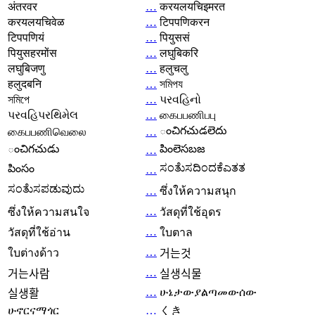
अंतरवर
…
करयलयचिइमरत
करयलयचिवेळ
…
टिपपणिकरन
टिपपणियं
…
पियुससं
पियुसहरमोंस
…
लघुबिकरि
लघुबिजणु
…
हलुचलु
हलुदबनि
…
সমিপয
সমিপে
…
પરવહિનો
પરવહિપરથિમેલ
…
கைபபணிபபு
ంచిగచుడలెదు
கைபபணிவெலை
…
ంచిగచుడు
పింలెసబజ
…
ಸಂತೆುಸದಿಂದಕೆಎತತ
పింసం
…
ಸಂತೆುಸಪಡುವುದು
…
ซึ่งให้ความสนุก
…
ซึ่งให้ความสนใจ
วัสดุที่ใช้อุดร
…
วัสดุที่ใช้อ่าน
ใบตาล
…
ใบต่างด้าว
거는것
…
거는사람
실생식물
…
ሁኔታውያልጣመውሰው
실생활
ሁኖርናማጎር
…
くき