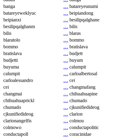
banga
…
batareyeunumi
batareyeweklyuc
…
beipiandong
beipianxi
…
besilipqalghane
besilipqalghanm
…
bilis
bilis
…
blaras
blaratolo
…
bommo
bommo
…
bratislava
bratislava
…
budjett
budjetti
…
buyum
buyuma
…
calumpit
calumpit
…
carloalbertosal
carloalessandro
…
cei
cei
…
changmafang
changmai
…
chihuahuapine
chihuahuaprickl
…
chumado
chumado
…
cjkunifiedideog
cjkunifiedideog
…
clarion
clarionangelfis
…
colmou
colmowo
…
conductapolitic
conductapoll
…
coracinidae