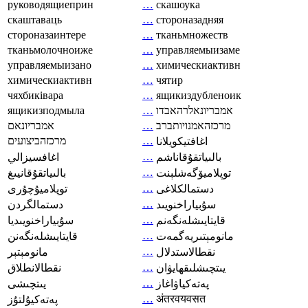
руководящиеприн
…
скашоука
скаштаваць
…
стороназадняя
стороназаинтере
…
тканьмножеств
тканьмолочноиже
…
управляемыизаме
управляемыизано
…
химическиактивн
химическиактивн
…
чятир
чяхбиківара
…
ящикиздубленоик
ящикизподмыла
…
אמבריונאלרהאבדו
אמבריונאם
…
מרכזהאמנויותברב
מרכזהביצועים
…
اغافتيكويلانا
…
بالىياتقۇقاناشم
اغافسيزالي
…
توپلاميۆگەشلېنت
بالىياتقۇقانيىغ
…
دستمالکلاغی
توپلاميۇچۇرى
…
سۇبياراخنويىد
دستمالگردن
…
قايتايىشلەنگەنم
سۇبياراخنويىديا
…
مانومېتىريەگمەت
قايتايىشلەنگەنن
…
نقطالاستدلال
مانومېتېر
…
يىتچىشلىقھايۋان
نقطالانطلاق
…
پەتەكياۋاغاز
يىتچىشى
…
अंतरवयवसत
پەتەكيۇلتۇز