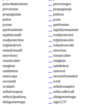
potwithabrokenn
…
preverenges
preverenie
…
propagiranje
propagiranje
…
puhoru
puhot
…
pʌnu
pʌnua
…
quebramar
quebramiento
…
rajahdysmannant
rajahdysnalli
…
readprotected
readprotection
…
rejtjeleskozles
rejtjeleslevel
…
retinalvasculit
retinalvisualfi
…
rinovirus
rinoviruso
…
ronniecuber
ronniecuber
…
rungkun
rungkun
…
saintbrieuc
saintbrieuc
…
sanewai
sanewapa
…
saveunformatted
saveuntil
…
scrid
scridarh
…
selluloosapitoi
selluloosapuu
…
setbycallercall
setbyiclputdoeq
…
shingosuetsugu
shingosuetsugu
…
sign1237