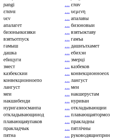
ɲangi
…
επαν
επανα
…
υεμενη
υεν
…
апалавы
апалагет
…
бизоновыи
бизоньикизяки
…
взятьоктаву
взятьотпуск
…
гамъа
гамыш
…
дашиълхамет
дашка
…
ебихэи
ебицуги
…
змерці
змест
…
казбеков
казбекскии
…
конвекционноеох
конвекционноепо
…
лангуст
лангуст
…
меи
меи
…
накшерустам
накшибенди
…
нуриван
нуригазиосманпа
…
откладывающии
откладывающииод
…
плавающаятормоз
плавающаяупаков
…
пракладны
пракладчык
…
пятлічны
пятна
…
руководящиеприн