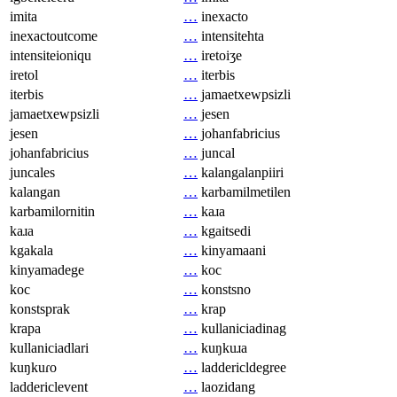
imita
…
inexacto
inexactoutcome
…
intensitehta
intensiteioniqu
…
iretoiʒe
iretol
…
iterbis
iterbis
…
jamaetxewpsizli
jamaetxewpsizli
…
jesen
jesen
…
johanfabricius
johanfabricius
…
juncal
juncales
…
kalangalanpiiri
kalangan
…
karbamilmetilen
karbamilornitin
…
kaɹa
kaɹa
…
kgaitsedi
kgakala
…
kinyamaani
kinyamadege
…
koc
koc
…
konstsno
konstsprak
…
krap
krapa
…
kullaniciadinag
kullaniciadlari
…
kuŋkuɹa
kuŋkuɾo
…
laddericldegree
laddericlevent
…
laozidang