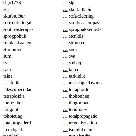
sign1238
…
sip
sip
…
skutbillbilar
skutbreiður
…
softsoldering
softsolderingal
…
southeasternpas
southeasternpas
…
sprogpakkemedet
sprogpolitik
…
stenkils
stenkilskaatten
…
strummer
strummert
…
sum
sum
…
sva
sva
…
sədləɡ
sədr
…
talna
talna
…
taskinlik
taskinlik
…
telescopeclawmo
telescopecollar
…
tetraploidi
tetraploidia
…
thohonhen
thohonhen
…
timgorman
timgriut
…
tohohoov
tohoicung
…
totalpropagatio
totalpropellerd
…
trenchisolation
trenchjack
…
tsopilokuauitl