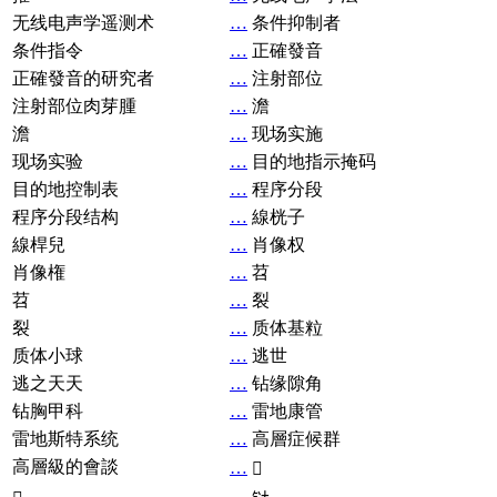
无线电声学遥测术
…
条件抑制者
条件指令
…
正確發音
正確發音的研究者
…
注射部位
注射部位肉芽腫
…
澹
澹
…
现场实施
现场实验
…
目的地指示掩码
目的地控制表
…
程序分段
程序分段结构
…
線桄子
線桿兒
…
肖像权
肖像権
…
苕
苕
…
裂
裂
…
质体基粒
质体小球
…
逃世
逃之天天
…
钻缘隙角
钻胸甲科
…
雷地康管
雷地斯特系统
…
高層症候群
高層級的會談
…
𧘞