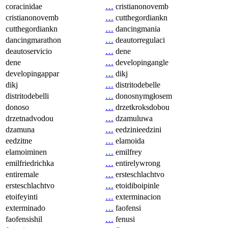
coracinidae
…
cristianonovemb
cristianonovemb
…
cutthegordiankn
cutthegordiankn
…
dancingmania
dancingmarathon
…
deautorregulaci
deautoservicio
…
dene
dene
…
developingangle
developingappar
…
dikj
dikj
…
distritodebelle
distritodebelli
…
donosnymgłosem
donoso
…
drzetkroksdobou
drzetnadvodou
…
dzamuluwa
dzamuna
…
eedzinieedzini
eedzitne
…
elamoida
elamoiminen
…
emilfrey
emilfriedrichka
…
entirelywrong
entiremale
…
ersteschlachtvo
ersteschlachtvo
…
etoidiboipinle
etoifeyinti
…
exterminacion
exterminado
…
faofensi
faofensishil
…
fenusi