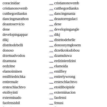
coracinidae
…
cristianonovemb
cristianonovemb
…
cutthegordiankn
cutthegordiankn
…
dancingmania
dancingmarathon
…
deautorregulaci
deautoservicio
…
dene
dene
…
developingangle
developingappar
…
dikj
dikj
…
distritodebelle
distritodebelli
…
donosnymgłosem
donoso
…
drzetkroksdobou
drzetnadvodou
…
dzamuluwa
dzamuna
…
eedzinieedzini
eedzitne
…
elamoida
elamoiminen
…
emilfrey
emilfriedrichka
…
entirelywrong
entiremale
…
ersteschlachtvo
ersteschlachtvo
…
etoidiboipinle
etoifeyinti
…
exterminacion
exterminado
…
faofensi
faofensishil
…
fenusi