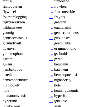
fenusi
…
finnoosne
finnoougrien
…
flywheel
flywheel
…
fourcorecable
fourcorelogging
…
frøydis
frøydiseiriksda
…
gahtahn
gahtamajgge
…
gaumgæfni
gaumigs
…
genuscetorhinus
genuscetorhinus
…
gifsundsvall
gifsundsvall
…
goamuzika
goamvɛl
…
grammophono
grammophonum
…
gschraid
gschrei
…
gwani
gwani
…
hambaku
hambakubvu
…
hatethem
hatethem
…
hematopoetiksis
hematopoetikusr
…
highsociety
highsociety
…
hole
hole
…
huafangpingmian
huafanuniversit
…
hyperlink
hyperlink
…
igbekele
igbekeleeru
…
imita