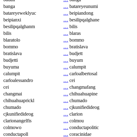
banga
…
batareyeunumi
batareyeweklyuc
…
beipiandong
beipianxi
…
besilipqalghane
besilipqalghanm
…
bilis
bilis
…
blaras
blaratolo
…
bommo
bommo
…
bratislava
bratislava
…
budjett
budjetti
…
buyum
buyuma
…
calumpit
calumpit
…
carloalbertosal
carloalessandro
…
cei
cei
…
changmafang
changmai
…
chihuahuapine
chihuahuaprickl
…
chumado
chumado
…
cjkunifiedideog
cjkunifiedideog
…
clarion
clarionangelfis
…
colmou
colmowo
…
conductapolitic
conductapoll
…
coracinidae