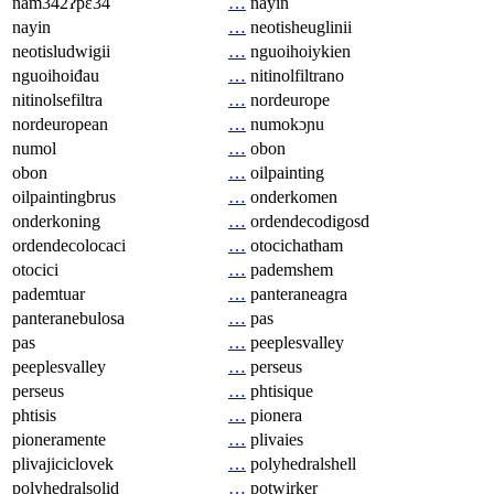
nam342ʔpɛ34
…
nayin
nayin
…
neotisheuglinii
neotisludwigii
…
nguoihoiykien
nguoihoiđau
…
nitinolfiltrano
nitinolsefiltra
…
nordeurope
nordeuropean
…
numokɔɲu
numol
…
obon
obon
…
oilpainting
oilpaintingbrus
…
onderkomen
onderkoning
…
ordendecodigosd
ordendecolocaci
…
otocichatham
otocici
…
pademshem
pademtuar
…
panteraneagra
panteranebulosa
…
pas
pas
…
peeplesvalley
peeplesvalley
…
perseus
perseus
…
phtisique
phtisis
…
pionera
pioneramente
…
plivaies
plivajiciclovek
…
polyhedralshell
polyhedralsolid
…
potwirker