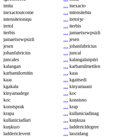
imita
…
inexacto
inexactoutcome
…
intensitehta
intensiteioniqu
…
iretoiʒe
iretol
…
iterbis
iterbis
…
jamaetxewpsizli
jamaetxewpsizli
…
jesen
jesen
…
johanfabricius
johanfabricius
…
juncal
juncales
…
kalangalanpiiri
kalangan
…
karbamilmetilen
karbamilornitin
…
kaɹa
kaɹa
…
kgaitsedi
kgakala
…
kinyamaani
kinyamadege
…
koc
koc
…
konstsno
konstsprak
…
krap
krapa
…
kullaniciadinag
kullaniciadlari
…
kuŋkuɹa
kuŋkuɾo
…
laddericldegree
laddericlevent
…
laozidang