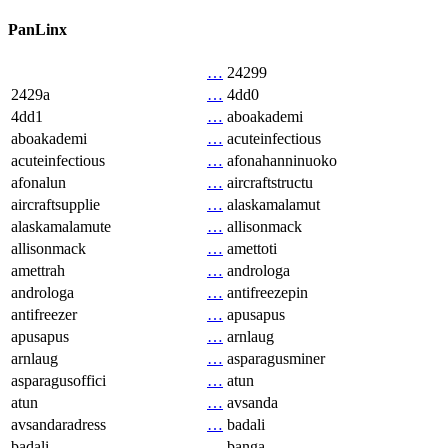
PanLinx
…
24299
2429a
…
4dd0
4dd1
…
aboakademi
aboakademi
…
acuteinfectious
acuteinfectious
…
afonahanninuoko
afonalun
…
aircraftstructu
aircraftsupplie
…
alaskamalamut
alaskamalamute
…
allisonmack
allisonmack
…
amettoti
amettrah
…
androloga
androloga
…
antifreezepin
antifreezer
…
apusapus
apusapus
…
arnlaug
arnlaug
…
asparagusminer
asparagusoffici
…
atun
atun
…
avsanda
avsandaradress
…
badali
badali
…
banga