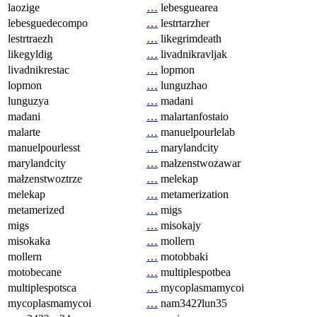
laozige
…
lebesguearea
lebesguedecompo
…
lestrtarzher
lestrtraezh
…
likegrimdeath
likegyldig
…
livadnikravljak
livadnikrestac
…
lopmon
lopmon
…
lunguzhao
lunguzya
…
madani
madani
…
malartanfostaio
malarte
…
manuelpourlelab
manuelpourlesst
…
marylandcity
marylandcity
…
małzenstwozawar
małzenstwoztrze
…
melekap
melekap
…
metamerization
metamerized
…
migs
migs
…
misokajy
misokaka
…
mollern
mollern
…
motobbaki
motobecane
…
multiplespotbea
multiplespotsca
…
mycoplasmamycoi
mycoplasmamycoi
…
nam342ʔlun35