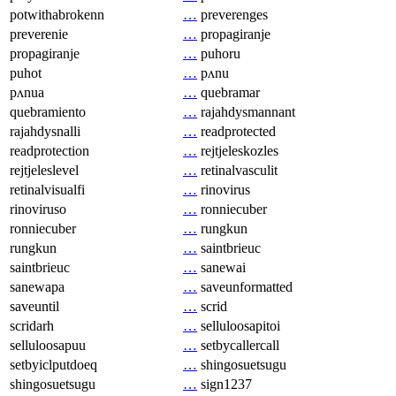
potwithabrokenn
…
preverenges
preverenie
…
propagiranje
propagiranje
…
puhoru
puhot
…
pʌnu
pʌnua
…
quebramar
quebramiento
…
rajahdysmannant
rajahdysnalli
…
readprotected
readprotection
…
rejtjeleskozles
rejtjeleslevel
…
retinalvasculit
retinalvisualfi
…
rinovirus
rinoviruso
…
ronniecuber
ronniecuber
…
rungkun
rungkun
…
saintbrieuc
saintbrieuc
…
sanewai
sanewapa
…
saveunformatted
saveuntil
…
scrid
scridarh
…
selluloosapitoi
selluloosapuu
…
setbycallercall
setbyiclputdoeq
…
shingosuetsugu
shingosuetsugu
…
sign1237