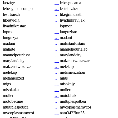
laozige
…
lebesguearea
lebesguedecompo
…
lestrtarzher
lestrtraezh
…
likegrimdeath
likegyldig
…
livadnikravljak
livadnikrestac
…
lopmon
lopmon
…
lunguzhao
lunguzya
…
madani
madani
…
malartanfostaio
malarte
…
manuelpourlelab
manuelpourlesst
…
marylandcity
marylandcity
…
małzenstwozawar
małzenstwoztrze
…
melekap
melekap
…
metamerization
metamerized
…
migs
migs
…
misokajy
misokaka
…
mollern
mollern
…
motobbaki
motobecane
…
multiplespotbea
multiplespotsca
…
mycoplasmamycoi
mycoplasmamycoi
…
nam342ʔlun35