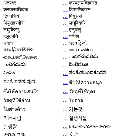
अंतरवर
…
करयलयचिइमरत
करयलयचिवेळ
…
टिपपणिकरन
टिपपणियं
…
पियुससं
पियुसहरमोंस
…
लघुबिकरि
लघुबिजणु
…
हलुचलु
हलुदबनि
…
সমিপয
সমিপে
…
પરવહિનો
પરવહિપરથિમેલ
…
கைபபணிபபு
ంచిగచుడలెదు
கைபபணிவெலை
…
ంచిగచుడు
పింలెసబజ
…
ಸಂತೆುಸದಿಂದಕೆಎತತ
పింసం
…
ಸಂತೆುಸಪಡುವುದು
…
ซึ่งให้ความสนุก
…
ซึ่งให้ความสนใจ
วัสดุที่ใช้อุดร
…
วัสดุที่ใช้อ่าน
ใบตาล
…
ใบต่างด้าว
거는것
…
거는사람
실생식물
…
ሁኔታውያልጣመውሰው
실생활
ሁኖርናማጎር
…
くき