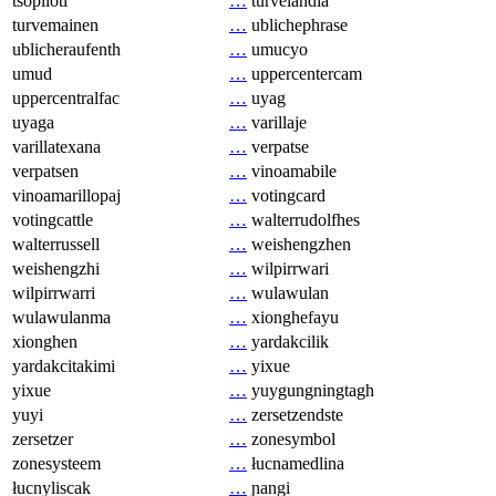
tsopilotl
…
turvelandia
turvemainen
…
ublichephrase
ublicheraufenth
…
umucyo
umud
…
uppercentercam
uppercentralfac
…
uyag
uyaga
…
varillaje
varillatexana
…
verpatse
verpatsen
…
vinoamabile
vinoamarillopaj
…
votingcard
votingcattle
…
walterrudolfhes
walterrussell
…
weishengzhen
weishengzhi
…
wilpirrwari
wilpirrwarri
…
wulawulan
wulawulanma
…
xionghefayu
xionghen
…
yardakcilik
yardakcitakimi
…
yixue
yixue
…
yuygungningtagh
yuyi
…
zersetzendste
zersetzer
…
zonesymbol
zonesysteem
…
łucnamedlina
łucnyliscak
…
ɲangi