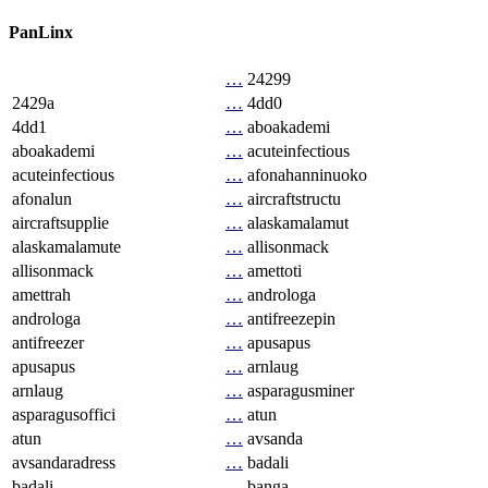
PanLinx
…
24299
2429a
…
4dd0
4dd1
…
aboakademi
aboakademi
…
acuteinfectious
acuteinfectious
…
afonahanninuoko
afonalun
…
aircraftstructu
aircraftsupplie
…
alaskamalamut
alaskamalamute
…
allisonmack
allisonmack
…
amettoti
amettrah
…
androloga
androloga
…
antifreezepin
antifreezer
…
apusapus
apusapus
…
arnlaug
arnlaug
…
asparagusminer
asparagusoffici
…
atun
atun
…
avsanda
avsandaradress
…
badali
badali
…
banga