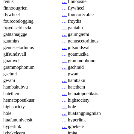
fenusi
…
finnoosne
finnoougrien
…
flywheel
flywheel
…
fourcorecable
fourcorelogging
…
frøydis
frøydiseiriksda
…
gahtahn
gahtamajgge
…
gaumgæfni
gaumigs
…
genuscetorhinus
genuscetorhinus
…
gifsundsvall
gifsundsvall
…
goamuzika
goamvɛl
…
grammophono
grammophonum
…
gschraid
gschrei
…
gwani
gwani
…
hambaku
hambakubvu
…
hatethem
hatethem
…
hematopoetiksis
hematopoetikusr
…
highsociety
highsociety
…
hole
hole
…
huafangpingmian
huafanuniversit
…
hyperlink
hyperlink
…
igbekele
igbekeleeru
…
imita