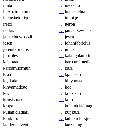
imita
…
inexacto
inexactoutcome
…
intensitehta
intensiteioniqu
…
iretoiʒe
iretol
…
iterbis
iterbis
…
jamaetxewpsizli
jamaetxewpsizli
…
jesen
jesen
…
johanfabricius
johanfabricius
…
juncal
juncales
…
kalangalanpiiri
kalangan
…
karbamilmetilen
karbamilornitin
…
kaɹa
kaɹa
…
kgaitsedi
kgakala
…
kinyamaani
kinyamadege
…
koc
koc
…
konstsno
konstsprak
…
krap
krapa
…
kullaniciadinag
kullaniciadlari
…
kuŋkuɹa
kuŋkuɾo
…
laddericldegree
laddericlevent
…
laozidang