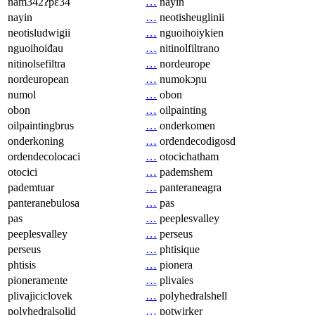
nam342ʔpɛ34
…
nayin
nayin
…
neotisheuglinii
neotisludwigii
…
nguoihoiykien
nguoihoiđau
…
nitinolfiltrano
nitinolsefiltra
…
nordeurope
nordeuropean
…
numokɔɲu
numol
…
obon
obon
…
oilpainting
oilpaintingbrus
…
onderkomen
onderkoning
…
ordendecodigosd
ordendecolocaci
…
otocichatham
otocici
…
pademshem
pademtuar
…
panteraneagra
panteranebulosa
…
pas
pas
…
peeplesvalley
peeplesvalley
…
perseus
perseus
…
phtisique
phtisis
…
pionera
pioneramente
…
plivaies
plivajiciclovek
…
polyhedralshell
polyhedralsolid
…
potwirker