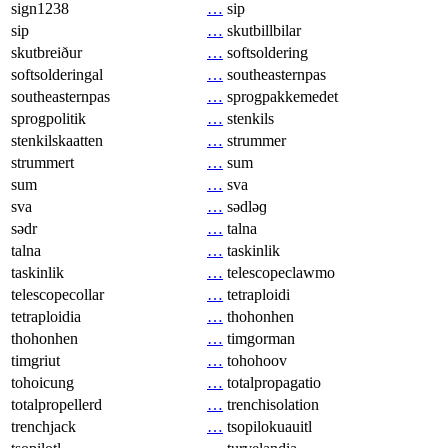
sign1238
…
sip
sip
…
skutbillbilar
skutbreiður
…
softsoldering
softsolderingal
…
southeasternpas
southeasternpas
…
sprogpakkemedet
sprogpolitik
…
stenkils
stenkilskaatten
…
strummer
strummert
…
sum
sum
…
sva
sva
…
sədləɡ
sədr
…
talna
talna
…
taskinlik
taskinlik
…
telescopeclawmo
telescopecollar
…
tetraploidi
tetraploidia
…
thohonhen
thohonhen
…
timgorman
timgriut
…
tohohoov
tohoicung
…
totalpropagatio
totalpropellerd
…
trenchisolation
trenchjack
…
tsopilokuauitl