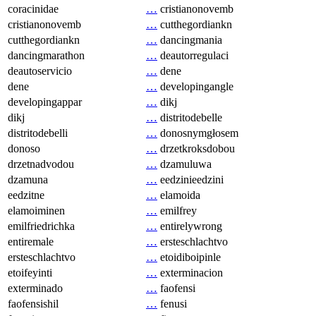
coracinidae
…
cristianonovemb
cristianonovemb
…
cutthegordiankn
cutthegordiankn
…
dancingmania
dancingmarathon
…
deautorregulaci
deautoservicio
…
dene
dene
…
developingangle
developingappar
…
dikj
dikj
…
distritodebelle
distritodebelli
…
donosnymgłosem
donoso
…
drzetkroksdobou
drzetnadvodou
…
dzamuluwa
dzamuna
…
eedzinieedzini
eedzitne
…
elamoida
elamoiminen
…
emilfrey
emilfriedrichka
…
entirelywrong
entiremale
…
ersteschlachtvo
ersteschlachtvo
…
etoidiboipinle
etoifeyinti
…
exterminacion
exterminado
…
faofensi
faofensishil
…
fenusi