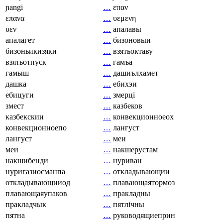
ɲangi
…
επαν
επανα
…
υεμενη
υεν
…
апалавы
апалагет
…
бизоновыи
бизоньикизяки
…
взятьоктаву
взятьотпуск
…
гамъа
гамыш
…
дашиълхамет
дашка
…
ебихэи
ебицуги
…
змерці
змест
…
казбеков
казбекскии
…
конвекционноеох
конвекционноепо
…
лангуст
лангуст
…
меи
меи
…
накшерустам
накшибенди
…
нуриван
нуригазиосманпа
…
откладывающии
откладывающииод
…
плавающаятормоз
плавающаяупаков
…
пракладны
пракладчык
…
пятлічны
пятна
…
руководящиеприн