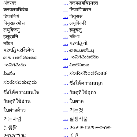
अंतरवर
…
करयलयचिइमरत
करयलयचिवेळ
…
टिपपणिकरन
टिपपणियं
…
पियुससं
पियुसहरमोंस
…
लघुबिकरि
लघुबिजणु
…
हलुचलु
हलुदबनि
…
সমিপয
সমিপে
…
પરવહિનો
પરવહિપરથિમેલ
…
கைபபணிபபு
ంచిగచుడలెదు
கைபபணிவெலை
…
ంచిగచుడు
పింలెసబజ
…
ಸಂತೆುಸದಿಂದಕೆಎತತ
పింసం
…
ಸಂತೆುಸಪಡುವುದು
…
ซึ่งให้ความสนุก
…
ซึ่งให้ความสนใจ
วัสดุที่ใช้อุดร
…
วัสดุที่ใช้อ่าน
ใบตาล
…
ใบต่างด้าว
거는것
…
거는사람
실생식물
…
ሁኔታውያልጣመውሰው
실생활
ሁኖርናማጎር
…
くき