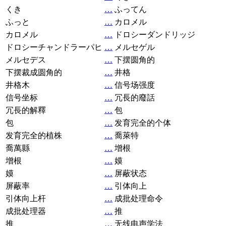
くき
…
ふってん
ふっと
…
カロメル
カロメル
…
ドロシーダンドリッジ
ドロシーチャンドラーパヒ
…
メルセゲル
メルセデス
…
下摆圆角的
下摆裁成圆角的
…
井格
井格木
…
信号场强度
信号坐标
…
冗長的廢話
冗長的解釋
…
包
包
…
发育完全的个体
发育完全的植株
…
喬萊特
喬萬縣
…
增根
增根
…
嫫
嫫
…
屏蔽状态
屏蔽率
…
引体向上
引体向上杆
…
成批处理命令
成批处理器
…
推
推
…
无线电声学法