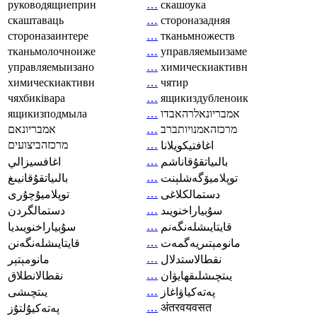
руководящиеприн
…
скашоука
скаштаваць
…
стороназадняя
стороназаинтере
…
тканьмножеств
тканьмолочноиже
…
управляемыизаме
управляемыизано
…
химическиактивн
химическиактивн
…
чятир
чяхбиківара
…
ящикиздубленоик
ящикизподмыла
…
אמבריונאלרהאבדו
אמבריונאם
…
מרכזהאמנויותברב
מרכזהביצועים
…
اغافتيكويلانا
…
بالىياتقۇقاناشم
اغافسيزالي
…
توپلاميۆگەشلېنت
بالىياتقۇقانيىغ
…
دستمالکلاغی
توپلاميۇچۇرى
…
سۇبياراخنويىد
دستمالگردن
…
قايتايىشلەنگەنم
سۇبياراخنويىديا
…
مانومېتىريەگمەت
قايتايىشلەنگەنن
…
نقطالاستدلال
مانومېتېر
…
يىتچىشلىقھايۋان
نقطالانطلاق
…
پەتەكياۋاغاز
يىتچىشى
…
अंतरवयवसत
پەتەكيۇلتۇز