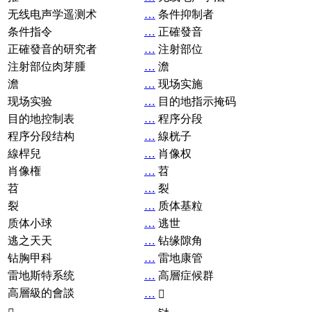
无线电声学遥测术
…
条件抑制者
条件指令
…
正確發音
正確發音的研究者
…
注射部位
注射部位肉芽腫
…
澹
澹
…
现场实施
现场实验
…
目的地指示掩码
目的地控制表
…
程序分段
程序分段结构
…
線桄子
線桿兒
…
肖像权
肖像権
…
苕
苕
…
裂
裂
…
质体基粒
质体小球
…
逃世
逃之天天
…
钻缘隙角
钻胸甲科
…
雷地康管
雷地斯特系统
…
高層症候群
高層級的會談
…
𧘞