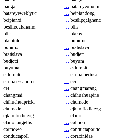
banga
…
batareyeunumi
batareyeweklyuc
…
beipiandong
beipianxi
…
besilipqalghane
besilipqalghanm
…
bilis
bilis
…
blaras
blaratolo
…
bommo
bommo
…
bratislava
bratislava
…
budjett
budjetti
…
buyum
buyuma
…
calumpit
calumpit
…
carloalbertosal
carloalessandro
…
cei
cei
…
changmafang
changmai
…
chihuahuapine
chihuahuaprickl
…
chumado
chumado
…
cjkunifiedideog
cjkunifiedideog
…
clarion
clarionangelfis
…
colmou
colmowo
…
conductapolitic
conductapoll
…
coracinidae