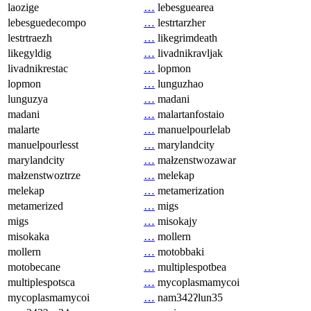
laozige
…
lebesguearea
lebesguedecompo
…
lestrtarzher
lestrtraezh
…
likegrimdeath
likegyldig
…
livadnikravljak
livadnikrestac
…
lopmon
lopmon
…
lunguzhao
lunguzya
…
madani
madani
…
malartanfostaio
malarte
…
manuelpourlelab
manuelpourlesst
…
marylandcity
marylandcity
…
małzenstwozawar
małzenstwoztrze
…
melekap
melekap
…
metamerization
metamerized
…
migs
migs
…
misokajy
misokaka
…
mollern
mollern
…
motobbaki
motobecane
…
multiplespotbea
multiplespotsca
…
mycoplasmamycoi
mycoplasmamycoi
…
nam342ʔlun35