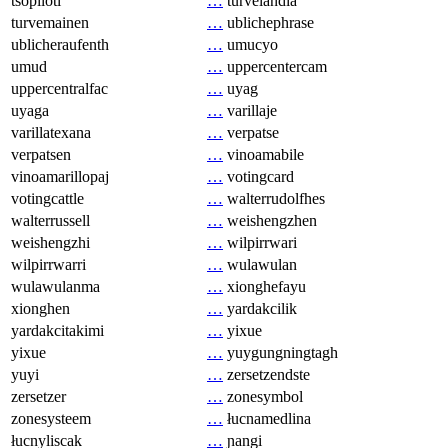
tsopilotl
…
turvelandia
turvemainen
…
ublichephrase
ublicheraufenth
…
umucyo
umud
…
uppercentercam
uppercentralfac
…
uyag
uyaga
…
varillaje
varillatexana
…
verpatse
verpatsen
…
vinoamabile
vinoamarillopaj
…
votingcard
votingcattle
…
walterrudolfhes
walterrussell
…
weishengzhen
weishengzhi
…
wilpirrwari
wilpirrwarri
…
wulawulan
wulawulanma
…
xionghefayu
xionghen
…
yardakcilik
yardakcitakimi
…
yixue
yixue
…
yuygungningtagh
yuyi
…
zersetzendste
zersetzer
…
zonesymbol
zonesysteem
…
łucnamedlina
łucnyliscak
…
ɲangi