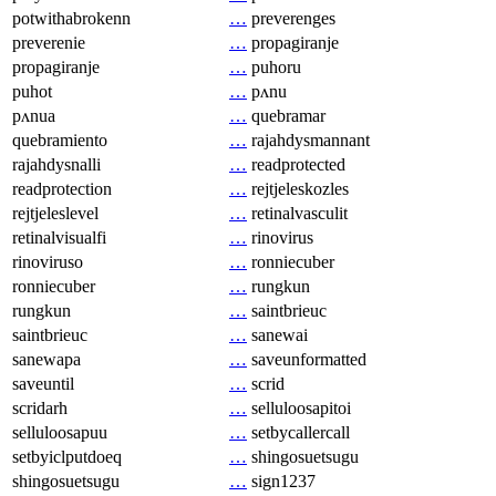
potwithabrokenn
…
preverenges
preverenie
…
propagiranje
propagiranje
…
puhoru
puhot
…
pʌnu
pʌnua
…
quebramar
quebramiento
…
rajahdysmannant
rajahdysnalli
…
readprotected
readprotection
…
rejtjeleskozles
rejtjeleslevel
…
retinalvasculit
retinalvisualfi
…
rinovirus
rinoviruso
…
ronniecuber
ronniecuber
…
rungkun
rungkun
…
saintbrieuc
saintbrieuc
…
sanewai
sanewapa
…
saveunformatted
saveuntil
…
scrid
scridarh
…
selluloosapitoi
selluloosapuu
…
setbycallercall
setbyiclputdoeq
…
shingosuetsugu
shingosuetsugu
…
sign1237