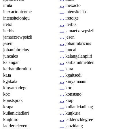
imita
…
inexacto
inexactoutcome
…
intensitehta
intensiteioniqu
…
iretoiʒe
iretol
…
iterbis
iterbis
…
jamaetxewpsizli
jamaetxewpsizli
…
jesen
jesen
…
johanfabricius
johanfabricius
…
juncal
juncales
…
kalangalanpiiri
kalangan
…
karbamilmetilen
karbamilornitin
…
kaɹa
kaɹa
…
kgaitsedi
kgakala
…
kinyamaani
kinyamadege
…
koc
koc
…
konstsno
konstsprak
…
krap
krapa
…
kullaniciadinag
kullaniciadlari
…
kuŋkuɹa
kuŋkuɾo
…
laddericldegree
laddericlevent
…
laozidang