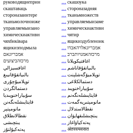
руководящиеприн
…
скашоука
скаштаваць
…
стороназадняя
стороназаинтере
…
тканьмножеств
тканьмолочноиже
…
управляемыизаме
управляемыизано
…
химическиактивн
химическиактивн
…
чятир
чяхбиківара
…
ящикиздубленоик
ящикизподмыла
…
אמבריונאלרהאבדו
אמבריונאם
…
מרכזהאמנויותברב
מרכזהביצועים
…
اغافتيكويلانا
…
بالىياتقۇقاناشم
اغافسيزالي
…
توپلاميۆگەشلېنت
بالىياتقۇقانيىغ
…
دستمالکلاغی
توپلاميۇچۇرى
…
سۇبياراخنويىد
دستمالگردن
…
قايتايىشلەنگەنم
سۇبياراخنويىديا
…
مانومېتىريەگمەت
قايتايىشلەنگەنن
…
نقطالاستدلال
مانومېتېر
…
يىتچىشلىقھايۋان
نقطالانطلاق
…
پەتەكياۋاغاز
يىتچىشى
…
अंतरवयवसत
پەتەكيۇلتۇز