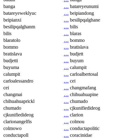
banga
…
batareyeunumi
batareyeweklyuc
…
beipiandong
beipianxi
…
besilipqalghane
besilipqalghanm
…
bilis
bilis
…
blaras
blaratolo
…
bommo
bommo
…
bratislava
bratislava
…
budjett
budjetti
…
buyum
buyuma
…
calumpit
calumpit
…
carloalbertosal
carloalessandro
…
cei
cei
…
changmafang
changmai
…
chihuahuapine
chihuahuaprickl
…
chumado
chumado
…
cjkunifiedideog
cjkunifiedideog
…
clarion
clarionangelfis
…
colmou
colmowo
…
conductapolitic
conductapoll
…
coracinidae