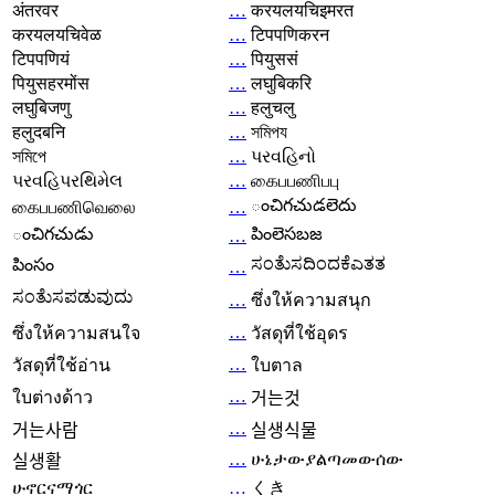
अंतरवर
…
करयलयचिइमरत
करयलयचिवेळ
…
टिपपणिकरन
टिपपणियं
…
पियुससं
पियुसहरमोंस
…
लघुबिकरि
लघुबिजणु
…
हलुचलु
हलुदबनि
…
সমিপয
সমিপে
…
પરવહિનો
પરવહિપરથિમેલ
…
கைபபணிபபு
ంచిగచుడలెదు
கைபபணிவெலை
…
ంచిగచుడు
పింలెసబజ
…
ಸಂತೆುಸದಿಂದಕೆಎತತ
పింసం
…
ಸಂತೆುಸಪಡುವುದು
…
ซึ่งให้ความสนุก
…
ซึ่งให้ความสนใจ
วัสดุที่ใช้อุดร
…
วัสดุที่ใช้อ่าน
ใบตาล
…
ใบต่างด้าว
거는것
…
거는사람
실생식물
…
ሁኔታውያልጣመውሰው
실생활
ሁኖርናማጎር
…
くき