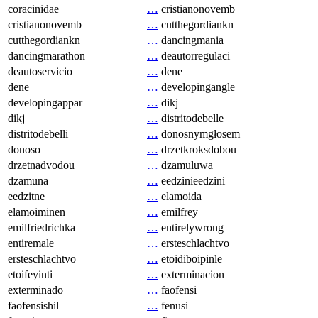
coracinidae
…
cristianonovemb
cristianonovemb
…
cutthegordiankn
cutthegordiankn
…
dancingmania
dancingmarathon
…
deautorregulaci
deautoservicio
…
dene
dene
…
developingangle
developingappar
…
dikj
dikj
…
distritodebelle
distritodebelli
…
donosnymgłosem
donoso
…
drzetkroksdobou
drzetnadvodou
…
dzamuluwa
dzamuna
…
eedzinieedzini
eedzitne
…
elamoida
elamoiminen
…
emilfrey
emilfriedrichka
…
entirelywrong
entiremale
…
ersteschlachtvo
ersteschlachtvo
…
etoidiboipinle
etoifeyinti
…
exterminacion
exterminado
…
faofensi
faofensishil
…
fenusi