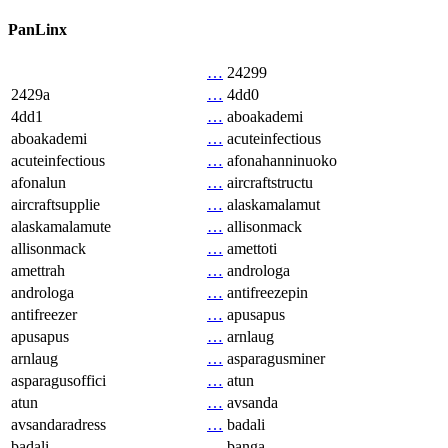
PanLinx
…
24299
2429a
…
4dd0
4dd1
…
aboakademi
aboakademi
…
acuteinfectious
acuteinfectious
…
afonahanninuoko
afonalun
…
aircraftstructu
aircraftsupplie
…
alaskamalamut
alaskamalamute
…
allisonmack
allisonmack
…
amettoti
amettrah
…
androloga
androloga
…
antifreezepin
antifreezer
…
apusapus
apusapus
…
arnlaug
arnlaug
…
asparagusminer
asparagusoffici
…
atun
atun
…
avsanda
avsandaradress
…
badali
badali
…
banga