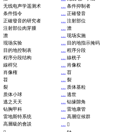
无线电声学遥测术
…
条件抑制者
条件指令
…
正確發音
正確發音的研究者
…
注射部位
注射部位肉芽腫
…
澹
澹
…
现场实施
现场实验
…
目的地指示掩码
目的地控制表
…
程序分段
程序分段结构
…
線桄子
線桿兒
…
肖像权
肖像権
…
苕
苕
…
裂
裂
…
质体基粒
质体小球
…
逃世
逃之天天
…
钻缘隙角
钻胸甲科
…
雷地康管
雷地斯特系统
…
高層症候群
高層級的會談
…
𧘞