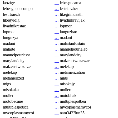
laozige
…
lebesguearea
lebesguedecompo
…
lestrtarzher
lestrtraezh
…
likegrimdeath
likegyldig
…
livadnikravljak
livadnikrestac
…
lopmon
lopmon
…
lunguzhao
lunguzya
…
madani
madani
…
malartanfostaio
malarte
…
manuelpourlelab
manuelpourlesst
…
marylandcity
marylandcity
…
małzenstwozawar
małzenstwoztrze
…
melekap
melekap
…
metamerization
metamerized
…
migs
migs
…
misokajy
misokaka
…
mollern
mollern
…
motobbaki
motobecane
…
multiplespotbea
multiplespotsca
…
mycoplasmamycoi
mycoplasmamycoi
…
nam342ʔlun35