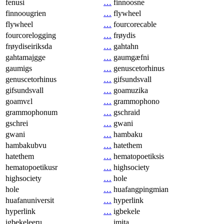
fenusi
…
finnoosne
finnoougrien
…
flywheel
flywheel
…
fourcorecable
fourcorelogging
…
frøydis
frøydiseiriksda
…
gahtahn
gahtamajgge
…
gaumgæfni
gaumigs
…
genuscetorhinus
genuscetorhinus
…
gifsundsvall
gifsundsvall
…
goamuzika
goamvɛl
…
grammophono
grammophonum
…
gschraid
gschrei
…
gwani
gwani
…
hambaku
hambakubvu
…
hatethem
hatethem
…
hematopoetiksis
hematopoetikusr
…
highsociety
highsociety
…
hole
hole
…
huafangpingmian
huafanuniversit
…
hyperlink
hyperlink
…
igbekele
igbekeleeru
…
imita