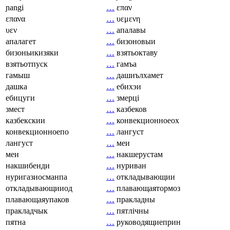
ɲangi
…
επαν
επανα
…
υεμενη
υεν
…
апалавы
апалагет
…
бизоновыи
бизоньикизяки
…
взятьоктаву
взятьотпуск
…
гамъа
гамыш
…
дашиълхамет
дашка
…
ебихэи
ебицуги
…
змерці
змест
…
казбеков
казбекскии
…
конвекционноеох
конвекционноепо
…
лангуст
лангуст
…
меи
меи
…
накшерустам
накшибенди
…
нуриван
нуригазиосманпа
…
откладывающии
откладывающииод
…
плавающаятормоз
плавающаяупаков
…
пракладны
пракладчык
…
пятлічны
пятна
…
руководящиеприн