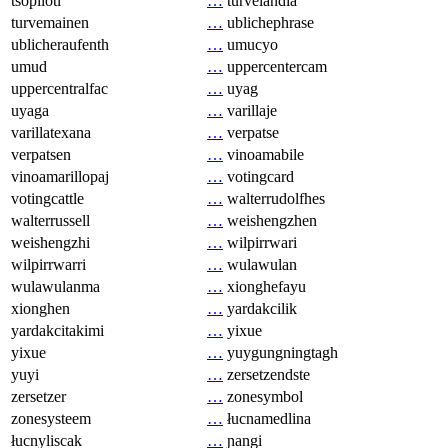
tsopilotl
…
turvelandia
turvemainen
…
ublichephrase
ublicheraufenth
…
umucyo
umud
…
uppercentercam
uppercentralfac
…
uyag
uyaga
…
varillaje
varillatexana
…
verpatse
verpatsen
…
vinoamabile
vinoamarillopaj
…
votingcard
votingcattle
…
walterrudolfhes
walterrussell
…
weishengzhen
weishengzhi
…
wilpirrwari
wilpirrwarri
…
wulawulan
wulawulanma
…
xionghefayu
xionghen
…
yardakcilik
yardakcitakimi
…
yixue
yixue
…
yuygungningtagh
yuyi
…
zersetzendste
zersetzer
…
zonesymbol
zonesysteem
…
łucnamedlina
łucnyliscak
…
ɲangi