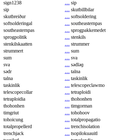
sign1238
…
sip
sip
…
skutbillbilar
skutbreiður
…
softsoldering
softsolderingal
…
southeasternpas
southeasternpas
…
sprogpakkemedet
sprogpolitik
…
stenkils
stenkilskaatten
…
strummer
strummert
…
sum
sum
…
sva
sva
…
sədləɡ
sədr
…
talna
talna
…
taskinlik
taskinlik
…
telescopeclawmo
telescopecollar
…
tetraploidi
tetraploidia
…
thohonhen
thohonhen
…
timgorman
timgriut
…
tohohoov
tohoicung
…
totalpropagatio
totalpropellerd
…
trenchisolation
trenchjack
…
tsopilokuauitl