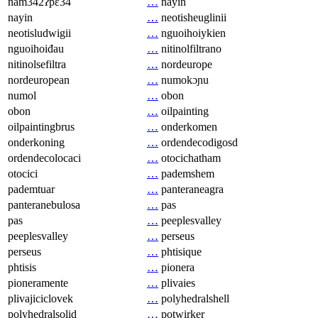
nam342ʔpɛ34
…
nayin
nayin
…
neotisheuglinii
neotisludwigii
…
nguoihoiykien
nguoihoiđau
…
nitinolfiltrano
nitinolsefiltra
…
nordeurope
nordeuropean
…
numokɔɲu
numol
…
obon
obon
…
oilpainting
oilpaintingbrus
…
onderkomen
onderkoning
…
ordendecodigosd
ordendecolocaci
…
otocichatham
otocici
…
pademshem
pademtuar
…
panteraneagra
panteranebulosa
…
pas
pas
…
peeplesvalley
peeplesvalley
…
perseus
perseus
…
phtisique
phtisis
…
pionera
pioneramente
…
plivaies
plivajiciclovek
…
polyhedralshell
polyhedralsolid
…
potwirker