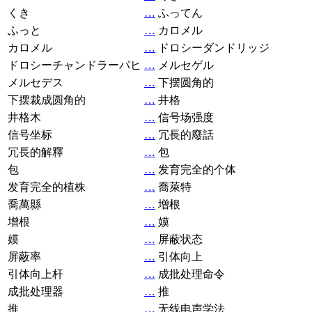
くき
…
ふってん
ふっと
…
カロメル
カロメル
…
ドロシーダンドリッジ
ドロシーチャンドラーパヒ
…
メルセゲル
メルセデス
…
下摆圆角的
下摆裁成圆角的
…
井格
井格木
…
信号场强度
信号坐标
…
冗長的廢話
冗長的解釋
…
包
包
…
发育完全的个体
发育完全的植株
…
喬萊特
喬萬縣
…
增根
增根
…
嫫
嫫
…
屏蔽状态
屏蔽率
…
引体向上
引体向上杆
…
成批处理命令
成批处理器
…
推
推
…
无线电声学法