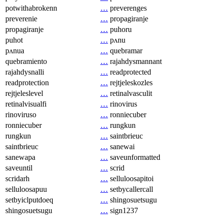
potwithabrokenn
…
preverenges
preverenie
…
propagiranje
propagiranje
…
puhoru
puhot
…
pʌnu
pʌnua
…
quebramar
quebramiento
…
rajahdysmannant
rajahdysnalli
…
readprotected
readprotection
…
rejtjeleskozles
rejtjeleslevel
…
retinalvasculit
retinalvisualfi
…
rinovirus
rinoviruso
…
ronniecuber
ronniecuber
…
rungkun
rungkun
…
saintbrieuc
saintbrieuc
…
sanewai
sanewapa
…
saveunformatted
saveuntil
…
scrid
scridarh
…
selluloosapitoi
selluloosapuu
…
setbycallercall
setbyiclputdoeq
…
shingosuetsugu
shingosuetsugu
…
sign1237