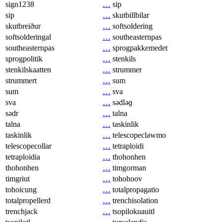
sign1238
…
sip
sip
…
skutbillbilar
skutbreiður
…
softsoldering
softsolderingal
…
southeasternpas
southeasternpas
…
sprogpakkemedet
sprogpolitik
…
stenkils
stenkilskaatten
…
strummer
strummert
…
sum
sum
…
sva
sva
…
sədləɡ
sədr
…
talna
talna
…
taskinlik
taskinlik
…
telescopeclawmo
telescopecollar
…
tetraploidi
tetraploidia
…
thohonhen
thohonhen
…
timgorman
timgriut
…
tohohoov
tohoicung
…
totalpropagatio
totalpropellerd
…
trenchisolation
trenchjack
…
tsopilokuauitl