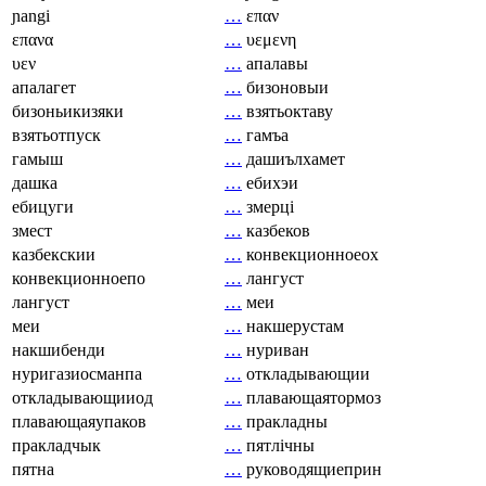
ɲangi
…
επαν
επανα
…
υεμενη
υεν
…
апалавы
апалагет
…
бизоновыи
бизоньикизяки
…
взятьоктаву
взятьотпуск
…
гамъа
гамыш
…
дашиълхамет
дашка
…
ебихэи
ебицуги
…
змерці
змест
…
казбеков
казбекскии
…
конвекционноеох
конвекционноепо
…
лангуст
лангуст
…
меи
меи
…
накшерустам
накшибенди
…
нуриван
нуригазиосманпа
…
откладывающии
откладывающииод
…
плавающаятормоз
плавающаяупаков
…
пракладны
пракладчык
…
пятлічны
пятна
…
руководящиеприн