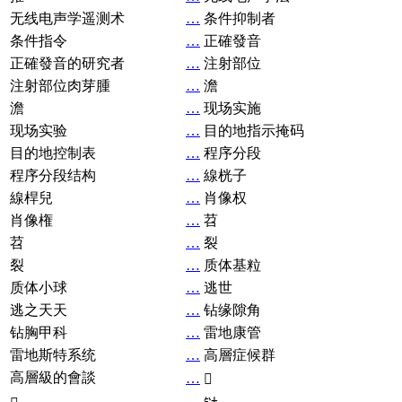
无线电声学遥测术
…
条件抑制者
条件指令
…
正確發音
正確發音的研究者
…
注射部位
注射部位肉芽腫
…
澹
澹
…
现场实施
现场实验
…
目的地指示掩码
目的地控制表
…
程序分段
程序分段结构
…
線桄子
線桿兒
…
肖像权
肖像権
…
苕
苕
…
裂
裂
…
质体基粒
质体小球
…
逃世
逃之天天
…
钻缘隙角
钻胸甲科
…
雷地康管
雷地斯特系统
…
高層症候群
高層級的會談
…
𧘞