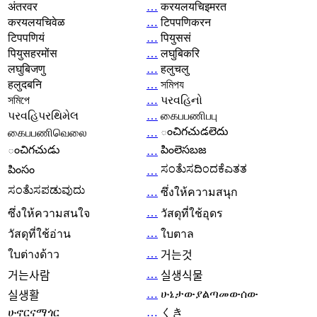
अंतरवर
…
करयलयचिइमरत
करयलयचिवेळ
…
टिपपणिकरन
टिपपणियं
…
पियुससं
पियुसहरमोंस
…
लघुबिकरि
लघुबिजणु
…
हलुचलु
हलुदबनि
…
সমিপয
সমিপে
…
પરવહિનો
પરવહિપરથિમેલ
…
கைபபணிபபு
ంచిగచుడలెదు
கைபபணிவெலை
…
ంచిగచుడు
పింలెసబజ
…
ಸಂತೆುಸದಿಂದಕೆಎತತ
పింసం
…
ಸಂತೆುಸಪಡುವುದು
…
ซึ่งให้ความสนุก
…
ซึ่งให้ความสนใจ
วัสดุที่ใช้อุดร
…
วัสดุที่ใช้อ่าน
ใบตาล
…
ใบต่างด้าว
거는것
…
거는사람
실생식물
…
ሁኔታውያልጣመውሰው
실생활
ሁኖርናማጎር
…
くき