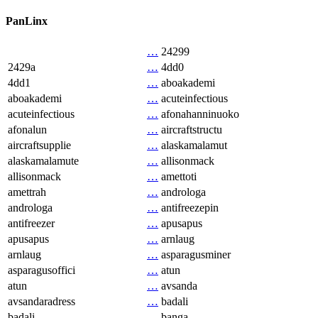
PanLinx
…
24299
2429a
…
4dd0
4dd1
…
aboakademi
aboakademi
…
acuteinfectious
acuteinfectious
…
afonahanninuoko
afonalun
…
aircraftstructu
aircraftsupplie
…
alaskamalamut
alaskamalamute
…
allisonmack
allisonmack
…
amettoti
amettrah
…
androloga
androloga
…
antifreezepin
antifreezer
…
apusapus
apusapus
…
arnlaug
arnlaug
…
asparagusminer
asparagusoffici
…
atun
atun
…
avsanda
avsandaradress
…
badali
badali
…
banga