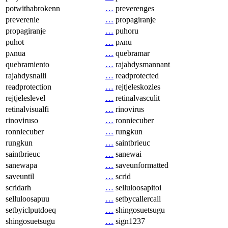
potwithabrokenn
…
preverenges
preverenie
…
propagiranje
propagiranje
…
puhoru
puhot
…
pʌnu
pʌnua
…
quebramar
quebramiento
…
rajahdysmannant
rajahdysnalli
…
readprotected
readprotection
…
rejtjeleskozles
rejtjeleslevel
…
retinalvasculit
retinalvisualfi
…
rinovirus
rinoviruso
…
ronniecuber
ronniecuber
…
rungkun
rungkun
…
saintbrieuc
saintbrieuc
…
sanewai
sanewapa
…
saveunformatted
saveuntil
…
scrid
scridarh
…
selluloosapitoi
selluloosapuu
…
setbycallercall
setbyiclputdoeq
…
shingosuetsugu
shingosuetsugu
…
sign1237