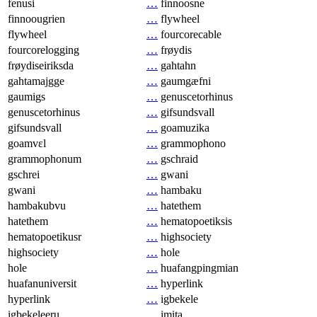
fenusi
…
finnoosne
finnoougrien
…
flywheel
flywheel
…
fourcorecable
fourcorelogging
…
frøydis
frøydiseiriksda
…
gahtahn
gahtamajgge
…
gaumgæfni
gaumigs
…
genuscetorhinus
genuscetorhinus
…
gifsundsvall
gifsundsvall
…
goamuzika
goamvɛl
…
grammophono
grammophonum
…
gschraid
gschrei
…
gwani
gwani
…
hambaku
hambakubvu
…
hatethem
hatethem
…
hematopoetiksis
hematopoetikusr
…
highsociety
highsociety
…
hole
hole
…
huafangpingmian
huafanuniversit
…
hyperlink
hyperlink
…
igbekele
igbekeleeru
…
imita