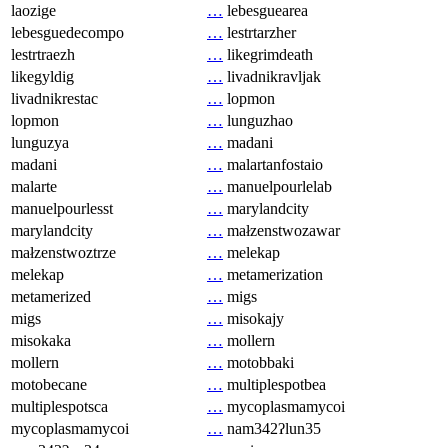
laozige
…
lebesguearea
lebesguedecompo
…
lestrtarzher
lestrtraezh
…
likegrimdeath
likegyldig
…
livadnikravljak
livadnikrestac
…
lopmon
lopmon
…
lunguzhao
lunguzya
…
madani
madani
…
malartanfostaio
malarte
…
manuelpourlelab
manuelpourlesst
…
marylandcity
marylandcity
…
małzenstwozawar
małzenstwoztrze
…
melekap
melekap
…
metamerization
metamerized
…
migs
migs
…
misokajy
misokaka
…
mollern
mollern
…
motobbaki
motobecane
…
multiplespotbea
multiplespotsca
…
mycoplasmamycoi
mycoplasmamycoi
…
nam342ʔlun35