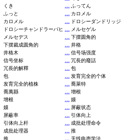
くき
…
ふってん
ふっと
…
カロメル
カロメル
…
ドロシーダンドリッジ
ドロシーチャンドラーパヒ
…
メルセゲル
メルセデス
…
下摆圆角的
下摆裁成圆角的
…
井格
井格木
…
信号场强度
信号坐标
…
冗長的廢話
冗長的解釋
…
包
包
…
发育完全的个体
发育完全的植株
…
喬萊特
喬萬縣
…
增根
增根
…
嫫
嫫
…
屏蔽状态
屏蔽率
…
引体向上
引体向上杆
…
成批处理命令
成批处理器
…
推
推
…
无线电声学法