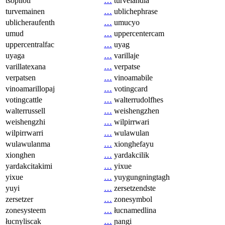
tsopilotl
…
turvelandia
turvemainen
…
ublichephrase
ublicheraufenth
…
umucyo
umud
…
uppercentercam
uppercentralfac
…
uyag
uyaga
…
varillaje
varillatexana
…
verpatse
verpatsen
…
vinoamabile
vinoamarillopaj
…
votingcard
votingcattle
…
walterrudolfhes
walterrussell
…
weishengzhen
weishengzhi
…
wilpirrwari
wilpirrwarri
…
wulawulan
wulawulanma
…
xionghefayu
xionghen
…
yardakcilik
yardakcitakimi
…
yixue
yixue
…
yuygungningtagh
yuyi
…
zersetzendste
zersetzer
…
zonesymbol
zonesysteem
…
łucnamedlina
łucnyliscak
…
ɲangi