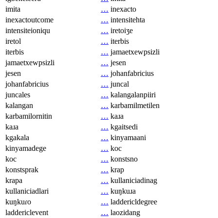
imita
…
inexacto
inexactoutcome
…
intensitehta
intensiteioniqu
…
iretoiʒe
iretol
…
iterbis
iterbis
…
jamaetxewpsizli
jamaetxewpsizli
…
jesen
jesen
…
johanfabricius
johanfabricius
…
juncal
juncales
…
kalangalanpiiri
kalangan
…
karbamilmetilen
karbamilornitin
…
kaɹa
kaɹa
…
kgaitsedi
kgakala
…
kinyamaani
kinyamadege
…
koc
koc
…
konstsno
konstsprak
…
krap
krapa
…
kullaniciadinag
kullaniciadlari
…
kuŋkuɹa
kuŋkuɾo
…
laddericldegree
laddericlevent
…
laozidang