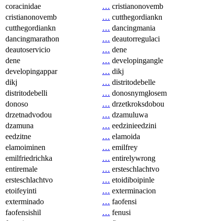
coracinidae
…
cristianonovemb
cristianonovemb
…
cutthegordiankn
cutthegordiankn
…
dancingmania
dancingmarathon
…
deautorregulaci
deautoservicio
…
dene
dene
…
developingangle
developingappar
…
dikj
dikj
…
distritodebelle
distritodebelli
…
donosnymgłosem
donoso
…
drzetkroksdobou
drzetnadvodou
…
dzamuluwa
dzamuna
…
eedzinieedzini
eedzitne
…
elamoida
elamoiminen
…
emilfrey
emilfriedrichka
…
entirelywrong
entiremale
…
ersteschlachtvo
ersteschlachtvo
…
etoidiboipinle
etoifeyinti
…
exterminacion
exterminado
…
faofensi
faofensishil
…
fenusi