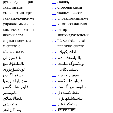
руководящиеприн
…
скашоука
скаштаваць
…
стороназадняя
стороназаинтере
…
тканьмножеств
тканьмолочноиже
…
управляемыизаме
управляемыизано
…
химическиактивн
химическиактивн
…
чятир
чяхбиківара
…
ящикиздубленоик
ящикизподмыла
…
אמבריונאלרהאבדו
אמבריונאם
…
מרכזהאמנויותברב
מרכזהביצועים
…
اغافتيكويلانا
…
بالىياتقۇقاناشم
اغافسيزالي
…
توپلاميۆگەشلېنت
بالىياتقۇقانيىغ
…
دستمالکلاغی
توپلاميۇچۇرى
…
سۇبياراخنويىد
دستمالگردن
…
قايتايىشلەنگەنم
سۇبياراخنويىديا
…
مانومېتىريەگمەت
قايتايىشلەنگەنن
…
نقطالاستدلال
مانومېتېر
…
يىتچىشلىقھايۋان
نقطالانطلاق
…
پەتەكياۋاغاز
يىتچىشى
…
अंतरवयवसत
پەتەكيۇلتۇز