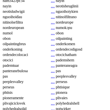
nam342ʔpɛ34
…
nayin
nayin
…
neotisheuglinii
neotisludwigii
…
nguoihoiykien
nguoihoiđau
…
nitinolfiltrano
nitinolsefiltra
…
nordeurope
nordeuropean
…
numokɔɲu
numol
…
obon
obon
…
oilpainting
oilpaintingbrus
…
onderkomen
onderkoning
…
ordendecodigosd
ordendecolocaci
…
otocichatham
otocici
…
pademshem
pademtuar
…
panteraneagra
panteranebulosa
…
pas
pas
…
peeplesvalley
peeplesvalley
…
perseus
perseus
…
phtisique
phtisis
…
pionera
pioneramente
…
plivaies
plivajiciclovek
…
polyhedralshell
polyhedralsolid
…
potwirker