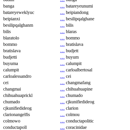
banga
…
batareyeunumi
batareyeweklyuc
…
beipiandong
beipianxi
…
besilipqalghane
besilipqalghanm
…
bilis
bilis
…
blaras
blaratolo
…
bommo
bommo
…
bratislava
bratislava
…
budjett
budjetti
…
buyum
buyuma
…
calumpit
calumpit
…
carloalbertosal
carloalessandro
…
cei
cei
…
changmafang
changmai
…
chihuahuapine
chihuahuaprickl
…
chumado
chumado
…
cjkunifiedideog
cjkunifiedideog
…
clarion
clarionangelfis
…
colmou
colmowo
…
conductapolitic
conductapoll
…
coracinidae