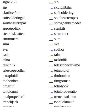
sign1238
…
sip
sip
…
skutbillbilar
skutbreiður
…
softsoldering
softsolderingal
…
southeasternpas
southeasternpas
…
sprogpakkemedet
sprogpolitik
…
stenkils
stenkilskaatten
…
strummer
strummert
…
sum
sum
…
sva
sva
…
sədləɡ
sədr
…
talna
talna
…
taskinlik
taskinlik
…
telescopeclawmo
telescopecollar
…
tetraploidi
tetraploidia
…
thohonhen
thohonhen
…
timgorman
timgriut
…
tohohoov
tohoicung
…
totalpropagatio
totalpropellerd
…
trenchisolation
trenchjack
…
tsopilokuauitl