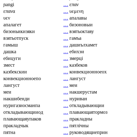
ɲangi
…
επαν
επανα
…
υεμενη
υεν
…
апалавы
апалагет
…
бизоновыи
бизоньикизяки
…
взятьоктаву
взятьотпуск
…
гамъа
гамыш
…
дашиълхамет
дашка
…
ебихэи
ебицуги
…
змерці
змест
…
казбеков
казбекскии
…
конвекционноеох
конвекционноепо
…
лангуст
лангуст
…
меи
меи
…
накшерустам
накшибенди
…
нуриван
нуригазиосманпа
…
откладывающии
откладывающииод
…
плавающаятормоз
плавающаяупаков
…
пракладны
пракладчык
…
пятлічны
пятна
…
руководящиеприн