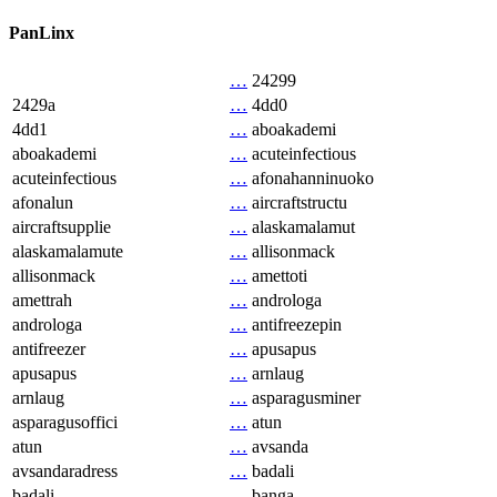
PanLinx
…
24299
2429a
…
4dd0
4dd1
…
aboakademi
aboakademi
…
acuteinfectious
acuteinfectious
…
afonahanninuoko
afonalun
…
aircraftstructu
aircraftsupplie
…
alaskamalamut
alaskamalamute
…
allisonmack
allisonmack
…
amettoti
amettrah
…
androloga
androloga
…
antifreezepin
antifreezer
…
apusapus
apusapus
…
arnlaug
arnlaug
…
asparagusminer
asparagusoffici
…
atun
atun
…
avsanda
avsandaradress
…
badali
badali
…
banga