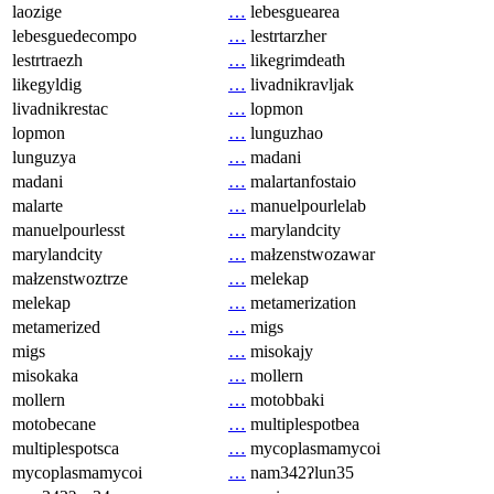
laozige
…
lebesguearea
lebesguedecompo
…
lestrtarzher
lestrtraezh
…
likegrimdeath
likegyldig
…
livadnikravljak
livadnikrestac
…
lopmon
lopmon
…
lunguzhao
lunguzya
…
madani
madani
…
malartanfostaio
malarte
…
manuelpourlelab
manuelpourlesst
…
marylandcity
marylandcity
…
małzenstwozawar
małzenstwoztrze
…
melekap
melekap
…
metamerization
metamerized
…
migs
migs
…
misokajy
misokaka
…
mollern
mollern
…
motobbaki
motobecane
…
multiplespotbea
multiplespotsca
…
mycoplasmamycoi
mycoplasmamycoi
…
nam342ʔlun35