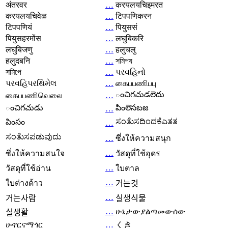
अंतरवर
…
करयलयचिइमरत
करयलयचिवेळ
…
टिपपणिकरन
टिपपणियं
…
पियुससं
पियुसहरमोंस
…
लघुबिकरि
लघुबिजणु
…
हलुचलु
हलुदबनि
…
সমিপয
সমিপে
…
પરવહિનો
પરવહિપરથિમેલ
…
கைபபணிபபு
ంచిగచుడలెదు
கைபபணிவெலை
…
ంచిగచుడు
పింలెసబజ
…
ಸಂತೆುಸದಿಂದಕೆಎತತ
పింసం
…
ಸಂತೆುಸಪಡುವುದು
…
ซึ่งให้ความสนุก
…
ซึ่งให้ความสนใจ
วัสดุที่ใช้อุดร
…
วัสดุที่ใช้อ่าน
ใบตาล
…
ใบต่างด้าว
거는것
…
거는사람
실생식물
…
ሁኔታውያልጣመውሰው
실생활
ሁኖርናማጎር
…
くき