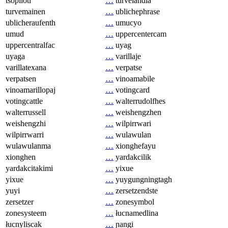
tsopilotl
…
turvelandia
turvemainen
…
ublichephrase
ublicheraufenth
…
umucyo
umud
…
uppercentercam
uppercentralfac
…
uyag
uyaga
…
varillaje
varillatexana
…
verpatse
verpatsen
…
vinoamabile
vinoamarillopaj
…
votingcard
votingcattle
…
walterrudolfhes
walterrussell
…
weishengzhen
weishengzhi
…
wilpirrwari
wilpirrwarri
…
wulawulan
wulawulanma
…
xionghefayu
xionghen
…
yardakcilik
yardakcitakimi
…
yixue
yixue
…
yuygungningtagh
yuyi
…
zersetzendste
zersetzer
…
zonesymbol
zonesysteem
…
łucnamedlina
łucnyliscak
…
ɲangi