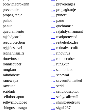
potwithabrokenn
…
preverenges
preverenie
…
propagiranje
propagiranje
…
puhoru
puhot
…
pʌnu
pʌnua
…
quebramar
quebramiento
…
rajahdysmannant
rajahdysnalli
…
readprotected
readprotection
…
rejtjeleskozles
rejtjeleslevel
…
retinalvasculit
retinalvisualfi
…
rinovirus
rinoviruso
…
ronniecuber
ronniecuber
…
rungkun
rungkun
…
saintbrieuc
saintbrieuc
…
sanewai
sanewapa
…
saveunformatted
saveuntil
…
scrid
scridarh
…
selluloosapitoi
selluloosapuu
…
setbycallercall
setbyiclputdoeq
…
shingosuetsugu
shingosuetsugu
…
sign1237