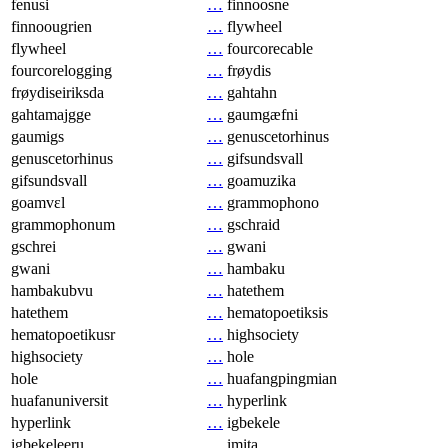
fenusi
…
finnoosne
finnoougrien
…
flywheel
flywheel
…
fourcorecable
fourcorelogging
…
frøydis
frøydiseiriksda
…
gahtahn
gahtamajgge
…
gaumgæfni
gaumigs
…
genuscetorhinus
genuscetorhinus
…
gifsundsvall
gifsundsvall
…
goamuzika
goamvɛl
…
grammophono
grammophonum
…
gschraid
gschrei
…
gwani
gwani
…
hambaku
hambakubvu
…
hatethem
hatethem
…
hematopoetiksis
hematopoetikusr
…
highsociety
highsociety
…
hole
hole
…
huafangpingmian
huafanuniversit
…
hyperlink
hyperlink
…
igbekele
igbekeleeru
…
imita