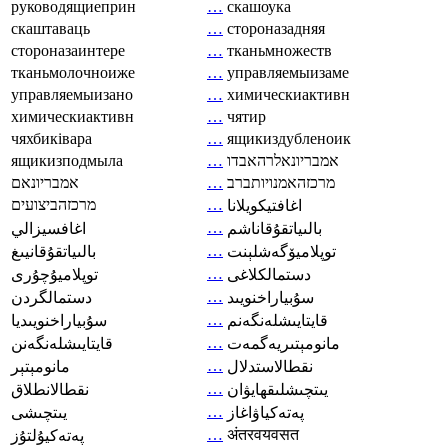
руководящиеприн
…
скашоука
скаштаваць
…
стороназадняя
стороназаинтере
…
тканьмножеств
тканьмолочноиже
…
управляемыизаме
управляемыизано
…
химическиактивн
химическиактивн
…
чятир
чяхбиківара
…
ящикиздубленоик
ящикизподмыла
…
אמבריונאלרהאבדו
אמבריונאם
…
מרכזהאמנויותברב
מרכזהביצועים
…
اغافتيكويلانا
…
بالىياتقۇقاناشم
اغافسيزالي
…
توپلاميۆگەشلېنت
بالىياتقۇقانيىغ
…
دستمالکلاغی
توپلاميۇچۇرى
…
سۇبياراخنويىد
دستمالگردن
…
قايتايىشلەنگەنم
سۇبياراخنويىديا
…
مانومېتىريەگمەت
قايتايىشلەنگەنن
…
نقطالاستدلال
مانومېتېر
…
يىتچىشلىقھايۋان
نقطالانطلاق
…
پەتەكياۋاغاز
يىتچىشى
…
अंतरवयवसत
پەتەكيۇلتۇز