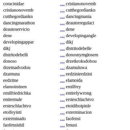
coracinidae
…
cristianonovemb
cristianonovemb
…
cutthegordiankn
cutthegordiankn
…
dancingmania
dancingmarathon
…
deautorregulaci
deautoservicio
…
dene
dene
…
developingangle
developingappar
…
dikj
dikj
…
distritodebelle
distritodebelli
…
donosnymgłosem
donoso
…
drzetkroksdobou
drzetnadvodou
…
dzamuluwa
dzamuna
…
eedzinieedzini
eedzitne
…
elamoida
elamoiminen
…
emilfrey
emilfriedrichka
…
entirelywrong
entiremale
…
ersteschlachtvo
ersteschlachtvo
…
etoidiboipinle
etoifeyinti
…
exterminacion
exterminado
…
faofensi
faofensishil
…
fenusi