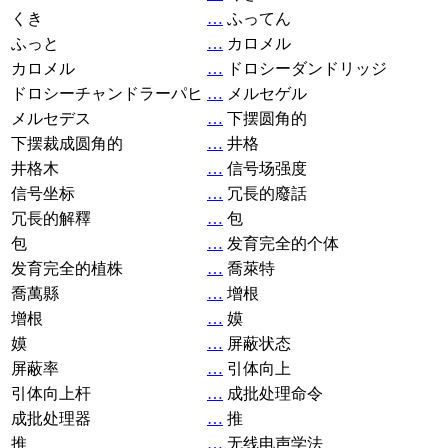
くき
…
ふってん
ふっと
…
カロメル
カロメル
…
ドロシーダンドリッジ
ドロシーチャンドラーパヒ
…
メルセゲル
メルセデス
…
下摆圆角的
下摆裁成圆角的
…
井格
井格木
…
信号场强度
信号坐标
…
冗長的廢話
冗長的解釋
…
包
包
…
发育完全的个体
发育完全的植株
…
喬萊特
喬萬縣
…
增根
增根
…
嫫
嫫
…
屏蔽状态
屏蔽率
…
引体向上
引体向上杆
…
成批处理命令
成批处理器
…
推
推
…
无线电声学法