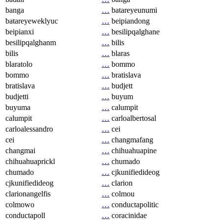
banga
…
batareyeunumi
batareyeweklyuc
…
beipiandong
beipianxi
…
besilipqalghane
besilipqalghanm
…
bilis
bilis
…
blaras
blaratolo
…
bommo
bommo
…
bratislava
bratislava
…
budjett
budjetti
…
buyum
buyuma
…
calumpit
calumpit
…
carloalbertosal
carloalessandro
…
cei
cei
…
changmafang
changmai
…
chihuahuapine
chihuahuaprickl
…
chumado
chumado
…
cjkunifiedideog
cjkunifiedideog
…
clarion
clarionangelfis
…
colmou
colmowo
…
conductapolitic
conductapoll
…
coracinidae