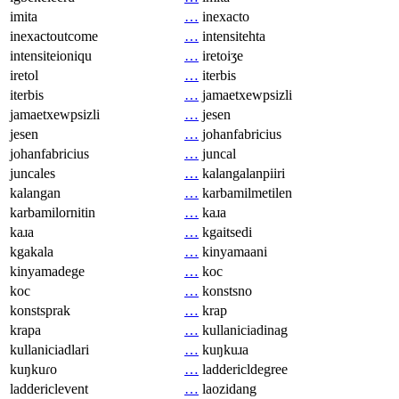
imita
…
inexacto
inexactoutcome
…
intensitehta
intensiteioniqu
…
iretoiʒe
iretol
…
iterbis
iterbis
…
jamaetxewpsizli
jamaetxewpsizli
…
jesen
jesen
…
johanfabricius
johanfabricius
…
juncal
juncales
…
kalangalanpiiri
kalangan
…
karbamilmetilen
karbamilornitin
…
kaɹa
kaɹa
…
kgaitsedi
kgakala
…
kinyamaani
kinyamadege
…
koc
koc
…
konstsno
konstsprak
…
krap
krapa
…
kullaniciadinag
kullaniciadlari
…
kuŋkuɹa
kuŋkuɾo
…
laddericldegree
laddericlevent
…
laozidang