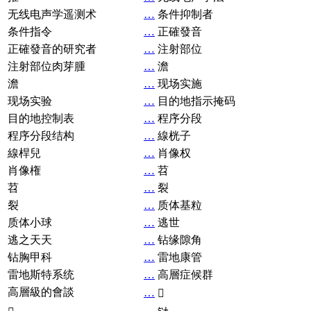
无线电声学遥测术
…
条件抑制者
条件指令
…
正確發音
正確發音的研究者
…
注射部位
注射部位肉芽腫
…
澹
澹
…
现场实施
现场实验
…
目的地指示掩码
目的地控制表
…
程序分段
程序分段结构
…
線桄子
線桿兒
…
肖像权
肖像権
…
苕
苕
…
裂
裂
…
质体基粒
质体小球
…
逃世
逃之天天
…
钻缘隙角
钻胸甲科
…
雷地康管
雷地斯特系统
…
高層症候群
高層級的會談
…
𧘞