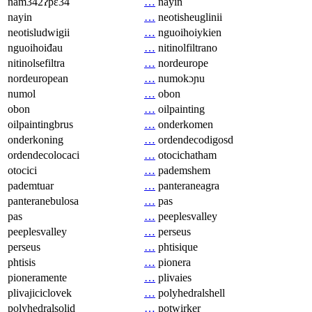
nam342ʔpɛ34
…
nayin
nayin
…
neotisheuglinii
neotisludwigii
…
nguoihoiykien
nguoihoiđau
…
nitinolfiltrano
nitinolsefiltra
…
nordeurope
nordeuropean
…
numokɔɲu
numol
…
obon
obon
…
oilpainting
oilpaintingbrus
…
onderkomen
onderkoning
…
ordendecodigosd
ordendecolocaci
…
otocichatham
otocici
…
pademshem
pademtuar
…
panteraneagra
panteranebulosa
…
pas
pas
…
peeplesvalley
peeplesvalley
…
perseus
perseus
…
phtisique
phtisis
…
pionera
pioneramente
…
plivaies
plivajiciclovek
…
polyhedralshell
polyhedralsolid
…
potwirker