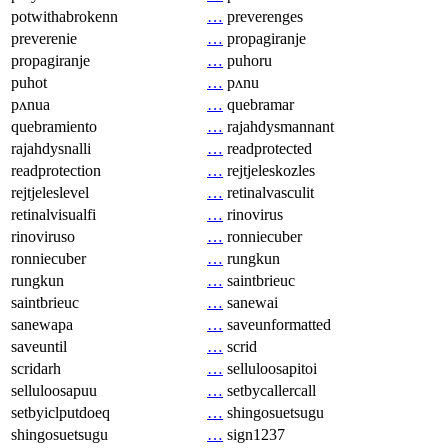
potwithabrokenn
…
preverenges
preverenie
…
propagiranje
propagiranje
…
puhoru
puhot
…
pʌnu
pʌnua
…
quebramar
quebramiento
…
rajahdysmannant
rajahdysnalli
…
readprotected
readprotection
…
rejtjeleskozles
rejtjeleslevel
…
retinalvasculit
retinalvisualfi
…
rinovirus
rinoviruso
…
ronniecuber
ronniecuber
…
rungkun
rungkun
…
saintbrieuc
saintbrieuc
…
sanewai
sanewapa
…
saveunformatted
saveuntil
…
scrid
scridarh
…
selluloosapitoi
selluloosapuu
…
setbycallercall
setbyiclputdoeq
…
shingosuetsugu
shingosuetsugu
…
sign1237