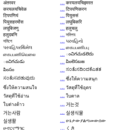
अंतरवर
…
करयलयचिइमरत
करयलयचिवेळ
…
टिपपणिकरन
टिपपणियं
…
पियुससं
पियुसहरमोंस
…
लघुबिकरि
लघुबिजणु
…
हलुचलु
हलुदबनि
…
সমিপয
সমিপে
…
પરવહિનો
પરવહિપરથિમેલ
…
கைபபணிபபு
ంచిగచుడలెదు
கைபபணிவெலை
…
ంచిగచుడు
పింలెసబజ
…
ಸಂತೆುಸದಿಂದಕೆಎತತ
పింసం
…
ಸಂತೆುಸಪಡುವುದು
…
ซึ่งให้ความสนุก
…
ซึ่งให้ความสนใจ
วัสดุที่ใช้อุดร
…
วัสดุที่ใช้อ่าน
ใบตาล
…
ใบต่างด้าว
거는것
…
거는사람
실생식물
…
ሁኔታውያልጣመውሰው
실생활
ሁኖርናማጎር
…
くき