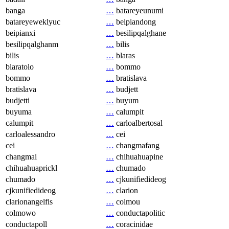
banga
…
batareyeunumi
batareyeweklyuc
…
beipiandong
beipianxi
…
besilipqalghane
besilipqalghanm
…
bilis
bilis
…
blaras
blaratolo
…
bommo
bommo
…
bratislava
bratislava
…
budjett
budjetti
…
buyum
buyuma
…
calumpit
calumpit
…
carloalbertosal
carloalessandro
…
cei
cei
…
changmafang
changmai
…
chihuahuapine
chihuahuaprickl
…
chumado
chumado
…
cjkunifiedideog
cjkunifiedideog
…
clarion
clarionangelfis
…
colmou
colmowo
…
conductapolitic
conductapoll
…
coracinidae