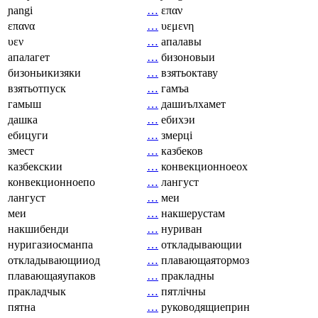
ɲangi
…
επαν
επανα
…
υεμενη
υεν
…
апалавы
апалагет
…
бизоновыи
бизоньикизяки
…
взятьоктаву
взятьотпуск
…
гамъа
гамыш
…
дашиълхамет
дашка
…
ебихэи
ебицуги
…
змерці
змест
…
казбеков
казбекскии
…
конвекционноеох
конвекционноепо
…
лангуст
лангуст
…
меи
меи
…
накшерустам
накшибенди
…
нуриван
нуригазиосманпа
…
откладывающии
откладывающииод
…
плавающаятормоз
плавающаяупаков
…
пракладны
пракладчык
…
пятлічны
пятна
…
руководящиеприн