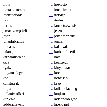
imita
…
inexacto
inexactoutcome
…
intensitehta
intensiteioniqu
…
iretoiʒe
iretol
…
iterbis
iterbis
…
jamaetxewpsizli
jamaetxewpsizli
…
jesen
jesen
…
johanfabricius
johanfabricius
…
juncal
juncales
…
kalangalanpiiri
kalangan
…
karbamilmetilen
karbamilornitin
…
kaɹa
kaɹa
…
kgaitsedi
kgakala
…
kinyamaani
kinyamadege
…
koc
koc
…
konstsno
konstsprak
…
krap
krapa
…
kullaniciadinag
kullaniciadlari
…
kuŋkuɹa
kuŋkuɾo
…
laddericldegree
laddericlevent
…
laozidang