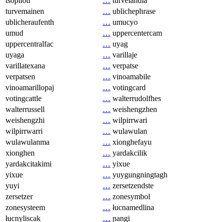
tsopilotl
…
turvelandia
turvemainen
…
ublichephrase
ublicheraufenth
…
umucyo
umud
…
uppercentercam
uppercentralfac
…
uyag
uyaga
…
varillaje
varillatexana
…
verpatse
verpatsen
…
vinoamabile
vinoamarillopaj
…
votingcard
votingcattle
…
walterrudolfhes
walterrussell
…
weishengzhen
weishengzhi
…
wilpirrwari
wilpirrwarri
…
wulawulan
wulawulanma
…
xionghefayu
xionghen
…
yardakcilik
yardakcitakimi
…
yixue
yixue
…
yuygungningtagh
yuyi
…
zersetzendste
zersetzer
…
zonesymbol
zonesysteem
…
łucnamedlina
łucnyliscak
…
ɲangi