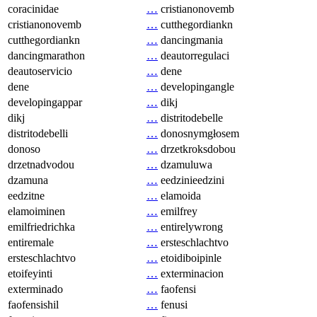
coracinidae
…
cristianonovemb
cristianonovemb
…
cutthegordiankn
cutthegordiankn
…
dancingmania
dancingmarathon
…
deautorregulaci
deautoservicio
…
dene
dene
…
developingangle
developingappar
…
dikj
dikj
…
distritodebelle
distritodebelli
…
donosnymgłosem
donoso
…
drzetkroksdobou
drzetnadvodou
…
dzamuluwa
dzamuna
…
eedzinieedzini
eedzitne
…
elamoida
elamoiminen
…
emilfrey
emilfriedrichka
…
entirelywrong
entiremale
…
ersteschlachtvo
ersteschlachtvo
…
etoidiboipinle
etoifeyinti
…
exterminacion
exterminado
…
faofensi
faofensishil
…
fenusi