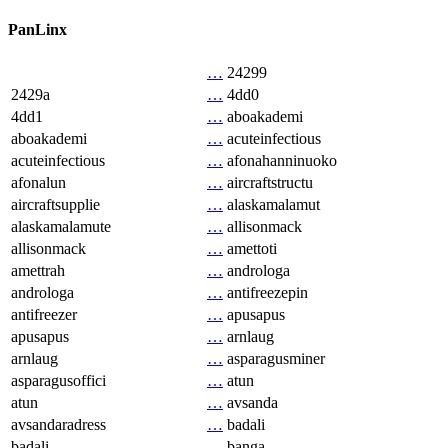
PanLinx
…
24299
2429a
…
4dd0
4dd1
…
aboakademi
aboakademi
…
acuteinfectious
acuteinfectious
…
afonahanninuoko
afonalun
…
aircraftstructu
aircraftsupplie
…
alaskamalamut
alaskamalamute
…
allisonmack
allisonmack
…
amettoti
amettrah
…
androloga
androloga
…
antifreezepin
antifreezer
…
apusapus
apusapus
…
arnlaug
arnlaug
…
asparagusminer
asparagusoffici
…
atun
atun
…
avsanda
avsandaradress
…
badali
badali
…
banga