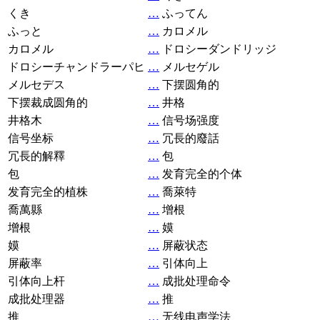
くき
…
ふってん
ふっと
…
カロメル
カロメル
…
ドロシーダンドリッジ
ドロシーチャンドラーパヒ
…
メルセゲル
メルセデス
…
下摆圆角的
下摆裁成圆角的
…
井格
井格木
…
信号场强度
信号坐标
…
冗長的廢話
冗長的解釋
…
包
包
…
发育完全的个体
发育完全的植株
…
喬萊特
喬萬縣
…
增根
增根
…
嫫
嫫
…
屏蔽状态
屏蔽率
…
引体向上
引体向上杆
…
成批处理命令
成批处理器
…
推
推
…
无线电声学法