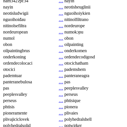
nam342ʔpɛ34
…
nayin
nayin
…
neotisheuglinii
neotisludwigii
…
nguoihoiykien
nguoihoiđau
…
nitinolfiltrano
nitinolsefiltra
…
nordeurope
nordeuropean
…
numokɔɲu
numol
…
obon
obon
…
oilpainting
oilpaintingbrus
…
onderkomen
onderkoning
…
ordendecodigosd
ordendecolocaci
…
otocichatham
otocici
…
pademshem
pademtuar
…
panteraneagra
panteranebulosa
…
pas
pas
…
peeplesvalley
peeplesvalley
…
perseus
perseus
…
phtisique
phtisis
…
pionera
pioneramente
…
plivaies
plivajiciclovek
…
polyhedralshell
polyhedralsolid
…
potwirker