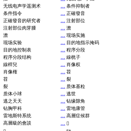
无线电声学遥测术
…
条件抑制者
条件指令
…
正確發音
正確發音的研究者
…
注射部位
注射部位肉芽腫
…
澹
澹
…
现场实施
现场实验
…
目的地指示掩码
目的地控制表
…
程序分段
程序分段结构
…
線桄子
線桿兒
…
肖像权
肖像権
…
苕
苕
…
裂
裂
…
质体基粒
质体小球
…
逃世
逃之天天
…
钻缘隙角
钻胸甲科
…
雷地康管
雷地斯特系统
…
高層症候群
高層級的會談
…
𧘞