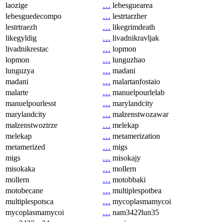
laozige
…
lebesguearea
lebesguedecompo
…
lestrtarzher
lestrtraezh
…
likegrimdeath
likegyldig
…
livadnikravljak
livadnikrestac
…
lopmon
lopmon
…
lunguzhao
lunguzya
…
madani
madani
…
malartanfostaio
malarte
…
manuelpourlelab
manuelpourlesst
…
marylandcity
marylandcity
…
małzenstwozawar
małzenstwoztrze
…
melekap
melekap
…
metamerization
metamerized
…
migs
migs
…
misokajy
misokaka
…
mollern
mollern
…
motobbaki
motobecane
…
multiplespotbea
multiplespotsca
…
mycoplasmamycoi
mycoplasmamycoi
…
nam342ʔlun35