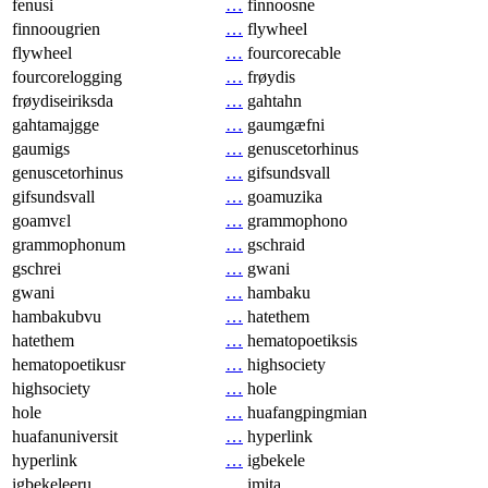
fenusi
…
finnoosne
finnoougrien
…
flywheel
flywheel
…
fourcorecable
fourcorelogging
…
frøydis
frøydiseiriksda
…
gahtahn
gahtamajgge
…
gaumgæfni
gaumigs
…
genuscetorhinus
genuscetorhinus
…
gifsundsvall
gifsundsvall
…
goamuzika
goamvɛl
…
grammophono
grammophonum
…
gschraid
gschrei
…
gwani
gwani
…
hambaku
hambakubvu
…
hatethem
hatethem
…
hematopoetiksis
hematopoetikusr
…
highsociety
highsociety
…
hole
hole
…
huafangpingmian
huafanuniversit
…
hyperlink
hyperlink
…
igbekele
igbekeleeru
…
imita