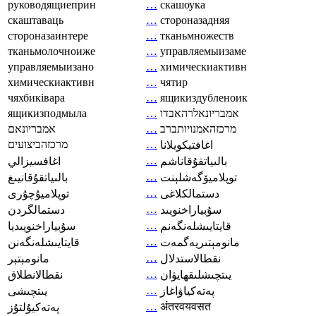
руководящиеприн
…
скашоука
скаштаваць
…
стороназадняя
стороназаинтере
…
тканьмножеств
тканьмолочноиже
…
управляемыизаме
управляемыизано
…
химическиактивн
химическиактивн
…
чятир
чяхбиківара
…
ящикиздубленоик
ящикизподмыла
…
אמבריונאלרהאבדו
אמבריונאם
…
מרכזהאמנויותברב
מרכזהביצועים
…
اغافتيكويلانا
…
بالىياتقۇقاناشم
اغافسيزالي
…
توپلاميۆگەشلېنت
بالىياتقۇقانيىغ
…
دستمالکلاغی
توپلاميۇچۇرى
…
سۇبياراخنويىد
دستمالگردن
…
قايتايىشلەنگەنم
سۇبياراخنويىديا
…
مانومېتىريەگمەت
قايتايىشلەنگەنن
…
نقطالاستدلال
مانومېتېر
…
يىتچىشلىقھايۋان
نقطالانطلاق
…
پەتەكياۋاغاز
يىتچىشى
…
अंतरवयवसत
پەتەكيۇلتۇز