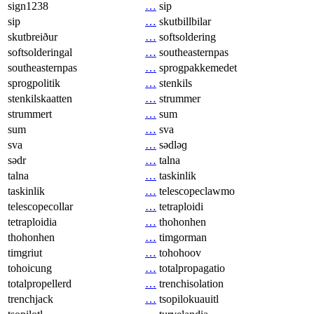
sign1238
…
sip
sip
…
skutbillbilar
skutbreiður
…
softsoldering
softsolderingal
…
southeasternpas
southeasternpas
…
sprogpakkemedet
sprogpolitik
…
stenkils
stenkilskaatten
…
strummer
strummert
…
sum
sum
…
sva
sva
…
sədləɡ
sədr
…
talna
talna
…
taskinlik
taskinlik
…
telescopeclawmo
telescopecollar
…
tetraploidi
tetraploidia
…
thohonhen
thohonhen
…
timgorman
timgriut
…
tohohoov
tohoicung
…
totalpropagatio
totalpropellerd
…
trenchisolation
trenchjack
…
tsopilokuauitl