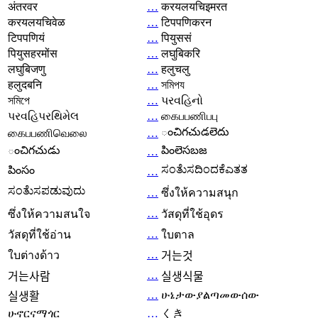
अंतरवर
…
करयलयचिइमरत
करयलयचिवेळ
…
टिपपणिकरन
टिपपणियं
…
पियुससं
पियुसहरमोंस
…
लघुबिकरि
लघुबिजणु
…
हलुचलु
हलुदबनि
…
সমিপয
সমিপে
…
પરવહિનો
પરવહિપરથિમેલ
…
கைபபணிபபு
ంచిగచుడలెదు
கைபபணிவெலை
…
ంచిగచుడు
పింలెసబజ
…
ಸಂತೆುಸದಿಂದಕೆಎತತ
పింసం
…
ಸಂತೆುಸಪಡುವುದು
…
ซึ่งให้ความสนุก
…
ซึ่งให้ความสนใจ
วัสดุที่ใช้อุดร
…
วัสดุที่ใช้อ่าน
ใบตาล
…
ใบต่างด้าว
거는것
…
거는사람
실생식물
…
ሁኔታውያልጣመውሰው
실생활
ሁኖርናማጎር
…
くき