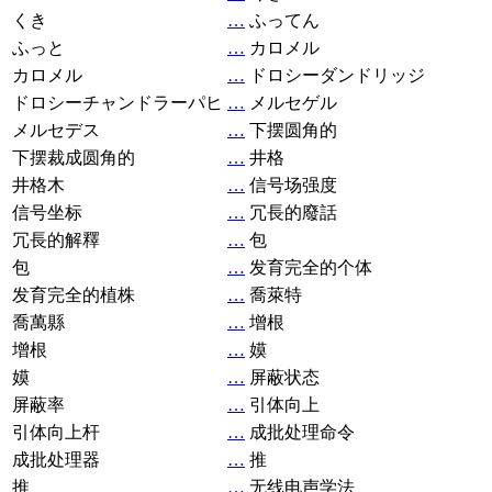
くき
…
ふってん
ふっと
…
カロメル
カロメル
…
ドロシーダンドリッジ
ドロシーチャンドラーパヒ
…
メルセゲル
メルセデス
…
下摆圆角的
下摆裁成圆角的
…
井格
井格木
…
信号场强度
信号坐标
…
冗長的廢話
冗長的解釋
…
包
包
…
发育完全的个体
发育完全的植株
…
喬萊特
喬萬縣
…
增根
增根
…
嫫
嫫
…
屏蔽状态
屏蔽率
…
引体向上
引体向上杆
…
成批处理命令
成批处理器
…
推
推
…
无线电声学法