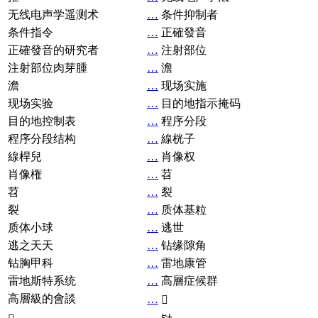
无线电声学遥测术
…
条件抑制者
条件指令
…
正確發音
正確發音的研究者
…
注射部位
注射部位肉芽腫
…
澹
澹
…
现场实施
现场实验
…
目的地指示掩码
目的地控制表
…
程序分段
程序分段结构
…
線桄子
線桿兒
…
肖像权
肖像権
…
苕
苕
…
裂
裂
…
质体基粒
质体小球
…
逃世
逃之天天
…
钻缘隙角
钻胸甲科
…
雷地康管
雷地斯特系统
…
高層症候群
高層級的會談
…
𧘞