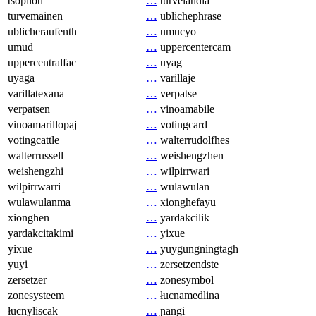
tsopilotl
…
turvelandia
turvemainen
…
ublichephrase
ublicheraufenth
…
umucyo
umud
…
uppercentercam
uppercentralfac
…
uyag
uyaga
…
varillaje
varillatexana
…
verpatse
verpatsen
…
vinoamabile
vinoamarillopaj
…
votingcard
votingcattle
…
walterrudolfhes
walterrussell
…
weishengzhen
weishengzhi
…
wilpirrwari
wilpirrwarri
…
wulawulan
wulawulanma
…
xionghefayu
xionghen
…
yardakcilik
yardakcitakimi
…
yixue
yixue
…
yuygungningtagh
yuyi
…
zersetzendste
zersetzer
…
zonesymbol
zonesysteem
…
łucnamedlina
łucnyliscak
…
ɲangi