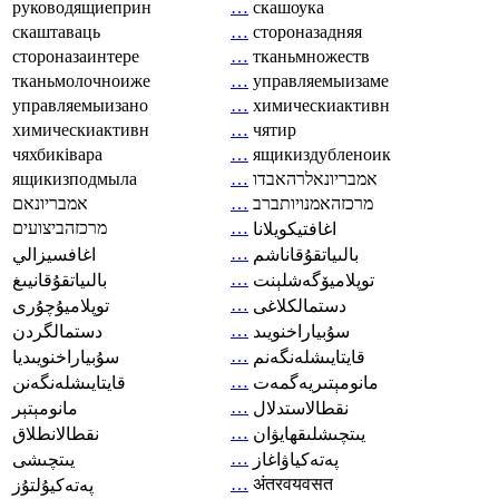
руководящиеприн
…
скашоука
скаштаваць
…
стороназадняя
стороназаинтере
…
тканьмножеств
тканьмолочноиже
…
управляемыизаме
управляемыизано
…
химическиактивн
химическиактивн
…
чятир
чяхбиківара
…
ящикиздубленоик
ящикизподмыла
…
אמבריונאלרהאבדו
אמבריונאם
…
מרכזהאמנויותברב
מרכזהביצועים
…
اغافتيكويلانا
…
بالىياتقۇقاناشم
اغافسيزالي
…
توپلاميۆگەشلېنت
بالىياتقۇقانيىغ
…
دستمالکلاغی
توپلاميۇچۇرى
…
سۇبياراخنويىد
دستمالگردن
…
قايتايىشلەنگەنم
سۇبياراخنويىديا
…
مانومېتىريەگمەت
قايتايىشلەنگەنن
…
نقطالاستدلال
مانومېتېر
…
يىتچىشلىقھايۋان
نقطالانطلاق
…
پەتەكياۋاغاز
يىتچىشى
…
अंतरवयवसत
پەتەكيۇلتۇز