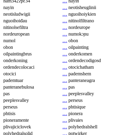
nam342ʔpɛ34
…
nayin
nayin
…
neotisheuglinii
neotisludwigii
…
nguoihoiykien
nguoihoiđau
…
nitinolfiltrano
nitinolsefiltra
…
nordeurope
nordeuropean
…
numokɔɲu
numol
…
obon
obon
…
oilpainting
oilpaintingbrus
…
onderkomen
onderkoning
…
ordendecodigosd
ordendecolocaci
…
otocichatham
otocici
…
pademshem
pademtuar
…
panteraneagra
panteranebulosa
…
pas
pas
…
peeplesvalley
peeplesvalley
…
perseus
perseus
…
phtisique
phtisis
…
pionera
pioneramente
…
plivaies
plivajiciclovek
…
polyhedralshell
polyhedralsolid
…
potwirker