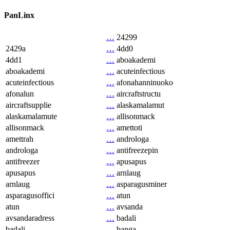
PanLinx
…
24299
2429a
…
4dd0
4dd1
…
aboakademi
aboakademi
…
acuteinfectious
acuteinfectious
…
afonahanninuoko
afonalun
…
aircraftstructu
aircraftsupplie
…
alaskamalamut
alaskamalamute
…
allisonmack
allisonmack
…
amettoti
amettrah
…
androloga
androloga
…
antifreezepin
antifreezer
…
apusapus
apusapus
…
arnlaug
arnlaug
…
asparagusminer
asparagusoffici
…
atun
atun
…
avsanda
avsandaradress
…
badali
badali
…
banga