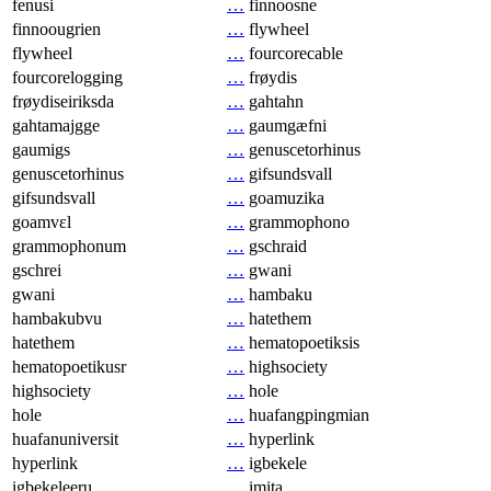
fenusi
…
finnoosne
finnoougrien
…
flywheel
flywheel
…
fourcorecable
fourcorelogging
…
frøydis
frøydiseiriksda
…
gahtahn
gahtamajgge
…
gaumgæfni
gaumigs
…
genuscetorhinus
genuscetorhinus
…
gifsundsvall
gifsundsvall
…
goamuzika
goamvɛl
…
grammophono
grammophonum
…
gschraid
gschrei
…
gwani
gwani
…
hambaku
hambakubvu
…
hatethem
hatethem
…
hematopoetiksis
hematopoetikusr
…
highsociety
highsociety
…
hole
hole
…
huafangpingmian
huafanuniversit
…
hyperlink
hyperlink
…
igbekele
igbekeleeru
…
imita