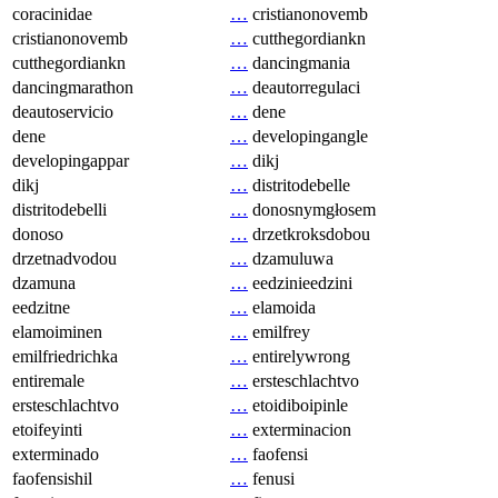
coracinidae
…
cristianonovemb
cristianonovemb
…
cutthegordiankn
cutthegordiankn
…
dancingmania
dancingmarathon
…
deautorregulaci
deautoservicio
…
dene
dene
…
developingangle
developingappar
…
dikj
dikj
…
distritodebelle
distritodebelli
…
donosnymgłosem
donoso
…
drzetkroksdobou
drzetnadvodou
…
dzamuluwa
dzamuna
…
eedzinieedzini
eedzitne
…
elamoida
elamoiminen
…
emilfrey
emilfriedrichka
…
entirelywrong
entiremale
…
ersteschlachtvo
ersteschlachtvo
…
etoidiboipinle
etoifeyinti
…
exterminacion
exterminado
…
faofensi
faofensishil
…
fenusi