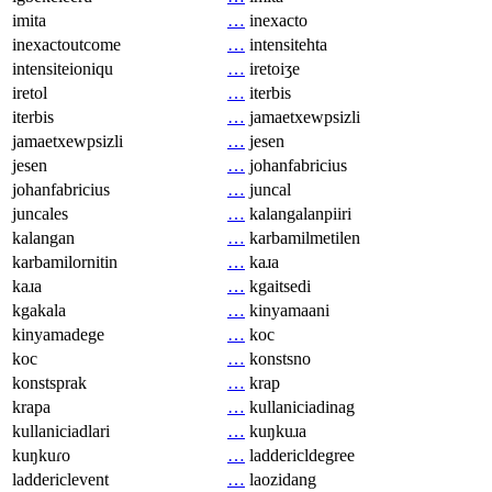
imita
…
inexacto
inexactoutcome
…
intensitehta
intensiteioniqu
…
iretoiʒe
iretol
…
iterbis
iterbis
…
jamaetxewpsizli
jamaetxewpsizli
…
jesen
jesen
…
johanfabricius
johanfabricius
…
juncal
juncales
…
kalangalanpiiri
kalangan
…
karbamilmetilen
karbamilornitin
…
kaɹa
kaɹa
…
kgaitsedi
kgakala
…
kinyamaani
kinyamadege
…
koc
koc
…
konstsno
konstsprak
…
krap
krapa
…
kullaniciadinag
kullaniciadlari
…
kuŋkuɹa
kuŋkuɾo
…
laddericldegree
laddericlevent
…
laozidang