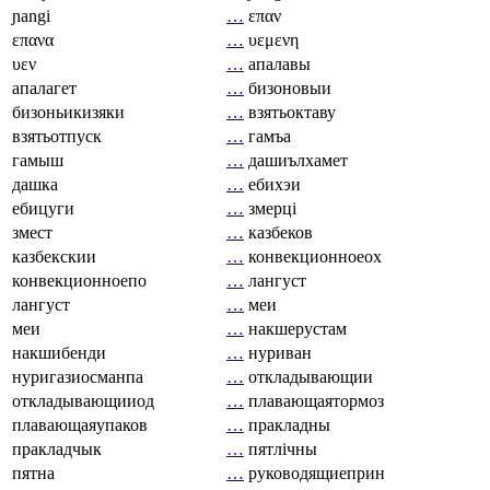
ɲangi
…
επαν
επανα
…
υεμενη
υεν
…
апалавы
апалагет
…
бизоновыи
бизоньикизяки
…
взятьоктаву
взятьотпуск
…
гамъа
гамыш
…
дашиълхамет
дашка
…
ебихэи
ебицуги
…
змерці
змест
…
казбеков
казбекскии
…
конвекционноеох
конвекционноепо
…
лангуст
лангуст
…
меи
меи
…
накшерустам
накшибенди
…
нуриван
нуригазиосманпа
…
откладывающии
откладывающииод
…
плавающаятормоз
плавающаяупаков
…
пракладны
пракладчык
…
пятлічны
пятна
…
руководящиеприн