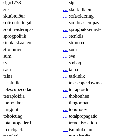
sign1238
…
sip
sip
…
skutbillbilar
skutbreiður
…
softsoldering
softsolderingal
…
southeasternpas
southeasternpas
…
sprogpakkemedet
sprogpolitik
…
stenkils
stenkilskaatten
…
strummer
strummert
…
sum
sum
…
sva
sva
…
sədləɡ
sədr
…
talna
talna
…
taskinlik
taskinlik
…
telescopeclawmo
telescopecollar
…
tetraploidi
tetraploidia
…
thohonhen
thohonhen
…
timgorman
timgriut
…
tohohoov
tohoicung
…
totalpropagatio
totalpropellerd
…
trenchisolation
trenchjack
…
tsopilokuauitl