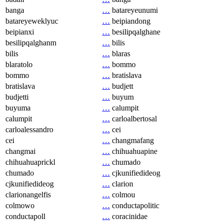
banga
…
batareyeunumi
batareyeweklyuc
…
beipiandong
beipianxi
…
besilipqalghane
besilipqalghanm
…
bilis
bilis
…
blaras
blaratolo
…
bommo
bommo
…
bratislava
bratislava
…
budjett
budjetti
…
buyum
buyuma
…
calumpit
calumpit
…
carloalbertosal
carloalessandro
…
cei
cei
…
changmafang
changmai
…
chihuahuapine
chihuahuaprickl
…
chumado
chumado
…
cjkunifiedideog
cjkunifiedideog
…
clarion
clarionangelfis
…
colmou
colmowo
…
conductapolitic
conductapoll
…
coracinidae