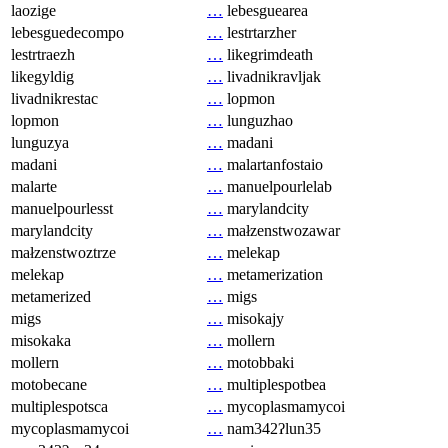
laozige
…
lebesguearea
lebesguedecompo
…
lestrtarzher
lestrtraezh
…
likegrimdeath
likegyldig
…
livadnikravljak
livadnikrestac
…
lopmon
lopmon
…
lunguzhao
lunguzya
…
madani
madani
…
malartanfostaio
malarte
…
manuelpourlelab
manuelpourlesst
…
marylandcity
marylandcity
…
małzenstwozawar
małzenstwoztrze
…
melekap
melekap
…
metamerization
metamerized
…
migs
migs
…
misokajy
misokaka
…
mollern
mollern
…
motobbaki
motobecane
…
multiplespotbea
multiplespotsca
…
mycoplasmamycoi
mycoplasmamycoi
…
nam342ʔlun35