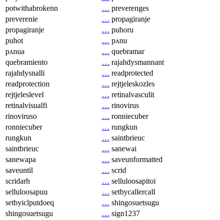
potwithabrokenn
…
preverenges
preverenie
…
propagiranje
propagiranje
…
puhoru
puhot
…
pʌnu
pʌnua
…
quebramar
quebramiento
…
rajahdysmannant
rajahdysnalli
…
readprotected
readprotection
…
rejtjeleskozles
rejtjeleslevel
…
retinalvasculit
retinalvisualfi
…
rinovirus
rinoviruso
…
ronniecuber
ronniecuber
…
rungkun
rungkun
…
saintbrieuc
saintbrieuc
…
sanewai
sanewapa
…
saveunformatted
saveuntil
…
scrid
scridarh
…
selluloosapitoi
selluloosapuu
…
setbycallercall
setbyiclputdoeq
…
shingosuetsugu
shingosuetsugu
…
sign1237