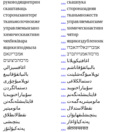
руководящиеприн
…
скашоука
скаштаваць
…
стороназадняя
стороназаинтере
…
тканьмножеств
тканьмолочноиже
…
управляемыизаме
управляемыизано
…
химическиактивн
химическиактивн
…
чятир
чяхбиківара
…
ящикиздубленоик
ящикизподмыла
…
אמבריונאלרהאבדו
אמבריונאם
…
מרכזהאמנויותברב
מרכזהביצועים
…
اغافتيكويلانا
…
بالىياتقۇقاناشم
اغافسيزالي
…
توپلاميۆگەشلېنت
بالىياتقۇقانيىغ
…
دستمالکلاغی
توپلاميۇچۇرى
…
سۇبياراخنويىد
دستمالگردن
…
قايتايىشلەنگەنم
سۇبياراخنويىديا
…
مانومېتىريەگمەت
قايتايىشلەنگەنن
…
نقطالاستدلال
مانومېتېر
…
يىتچىشلىقھايۋان
نقطالانطلاق
…
پەتەكياۋاغاز
يىتچىشى
…
अंतरवयवसत
پەتەكيۇلتۇز