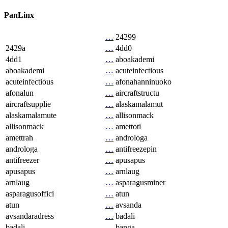
PanLinx
…
24299
2429a
…
4dd0
4dd1
…
aboakademi
aboakademi
…
acuteinfectious
acuteinfectious
…
afonahanninuoko
afonalun
…
aircraftstructu
aircraftsupplie
…
alaskamalamut
alaskamalamute
…
allisonmack
allisonmack
…
amettoti
amettrah
…
androloga
androloga
…
antifreezepin
antifreezer
…
apusapus
apusapus
…
arnlaug
arnlaug
…
asparagusminer
asparagusoffici
…
atun
atun
…
avsanda
avsandaradress
…
badali
badali
…
banga