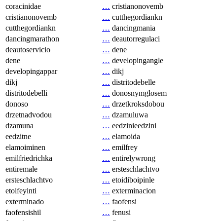
coracinidae
…
cristianonovemb
cristianonovemb
…
cutthegordiankn
cutthegordiankn
…
dancingmania
dancingmarathon
…
deautorregulaci
deautoservicio
…
dene
dene
…
developingangle
developingappar
…
dikj
dikj
…
distritodebelle
distritodebelli
…
donosnymgłosem
donoso
…
drzetkroksdobou
drzetnadvodou
…
dzamuluwa
dzamuna
…
eedzinieedzini
eedzitne
…
elamoida
elamoiminen
…
emilfrey
emilfriedrichka
…
entirelywrong
entiremale
…
ersteschlachtvo
ersteschlachtvo
…
etoidiboipinle
etoifeyinti
…
exterminacion
exterminado
…
faofensi
faofensishil
…
fenusi