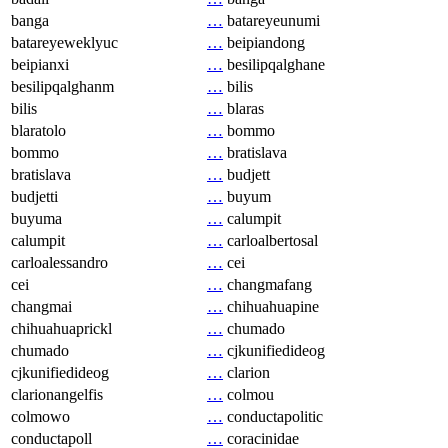
banga
…
batareyeunumi
batareyeweklyuc
…
beipiandong
beipianxi
…
besilipqalghane
besilipqalghanm
…
bilis
bilis
…
blaras
blaratolo
…
bommo
bommo
…
bratislava
bratislava
…
budjett
budjetti
…
buyum
buyuma
…
calumpit
calumpit
…
carloalbertosal
carloalessandro
…
cei
cei
…
changmafang
changmai
…
chihuahuapine
chihuahuaprickl
…
chumado
chumado
…
cjkunifiedideog
cjkunifiedideog
…
clarion
clarionangelfis
…
colmou
colmowo
…
conductapolitic
conductapoll
…
coracinidae