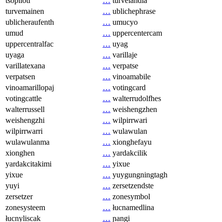
tsopilotl
…
turvelandia
turvemainen
…
ublichephrase
ublicheraufenth
…
umucyo
umud
…
uppercentercam
uppercentralfac
…
uyag
uyaga
…
varillaje
varillatexana
…
verpatse
verpatsen
…
vinoamabile
vinoamarillopaj
…
votingcard
votingcattle
…
walterrudolfhes
walterrussell
…
weishengzhen
weishengzhi
…
wilpirrwari
wilpirrwarri
…
wulawulan
wulawulanma
…
xionghefayu
xionghen
…
yardakcilik
yardakcitakimi
…
yixue
yixue
…
yuygungningtagh
yuyi
…
zersetzendste
zersetzer
…
zonesymbol
zonesysteem
…
łucnamedlina
łucnyliscak
…
ɲangi