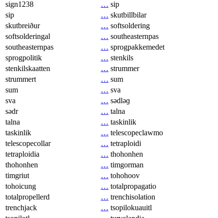
sign1238
…
sip
sip
…
skutbillbilar
skutbreiður
…
softsoldering
softsolderingal
…
southeasternpas
southeasternpas
…
sprogpakkemedet
sprogpolitik
…
stenkils
stenkilskaatten
…
strummer
strummert
…
sum
sum
…
sva
sva
…
sədləɡ
sədr
…
talna
talna
…
taskinlik
taskinlik
…
telescopeclawmo
telescopecollar
…
tetraploidi
tetraploidia
…
thohonhen
thohonhen
…
timgorman
timgriut
…
tohohoov
tohoicung
…
totalpropagatio
totalpropellerd
…
trenchisolation
trenchjack
…
tsopilokuauitl