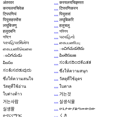
अंतरवर
…
करयलयचिइमरत
करयलयचिवेळ
…
टिपपणिकरन
टिपपणियं
…
पियुससं
पियुसहरमोंस
…
लघुबिकरि
लघुबिजणु
…
हलुचलु
हलुदबनि
…
সমিপয
সমিপে
…
પરવહિનો
પરવહિપરથિમેલ
…
கைபபணிபபு
ంచిగచుడలెదు
கைபபணிவெலை
…
ంచిగచుడు
పింలెసబజ
…
ಸಂತೆುಸದಿಂದಕೆಎತತ
పింసం
…
ಸಂತೆುಸಪಡುವುದು
…
ซึ่งให้ความสนุก
…
ซึ่งให้ความสนใจ
วัสดุที่ใช้อุดร
…
วัสดุที่ใช้อ่าน
ใบตาล
…
ใบต่างด้าว
거는것
…
거는사람
실생식물
…
ሁኔታውያልጣመውሰው
실생활
ሁኖርናማጎር
…
くき