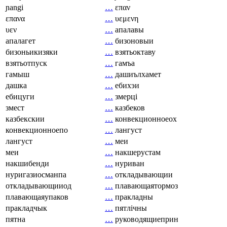
ɲangi
…
επαν
επανα
…
υεμενη
υεν
…
апалавы
апалагет
…
бизоновыи
бизоньикизяки
…
взятьоктаву
взятьотпуск
…
гамъа
гамыш
…
дашиълхамет
дашка
…
ебихэи
ебицуги
…
змерці
змест
…
казбеков
казбекскии
…
конвекционноеох
конвекционноепо
…
лангуст
лангуст
…
меи
меи
…
накшерустам
накшибенди
…
нуриван
нуригазиосманпа
…
откладывающии
откладывающииод
…
плавающаятормоз
плавающаяупаков
…
пракладны
пракладчык
…
пятлічны
пятна
…
руководящиеприн