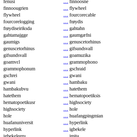
fenusi
…
finnoosne
finnoougrien
…
flywheel
flywheel
…
fourcorecable
fourcorelogging
…
frøydis
frøydiseiriksda
…
gahtahn
gahtamajgge
…
gaumgæfni
gaumigs
…
genuscetorhinus
genuscetorhinus
…
gifsundsvall
gifsundsvall
…
goamuzika
goamvɛl
…
grammophono
grammophonum
…
gschraid
gschrei
…
gwani
gwani
…
hambaku
hambakubvu
…
hatethem
hatethem
…
hematopoetiksis
hematopoetikusr
…
highsociety
highsociety
…
hole
hole
…
huafangpingmian
huafanuniversit
…
hyperlink
hyperlink
…
igbekele
igbekeleeru
…
imita