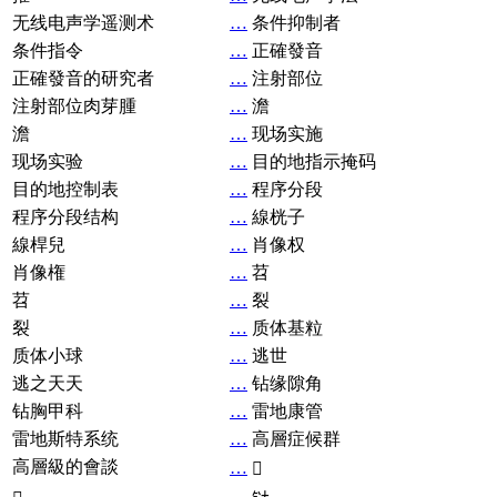
无线电声学遥测术
…
条件抑制者
条件指令
…
正確發音
正確發音的研究者
…
注射部位
注射部位肉芽腫
…
澹
澹
…
现场实施
现场实验
…
目的地指示掩码
目的地控制表
…
程序分段
程序分段结构
…
線桄子
線桿兒
…
肖像权
肖像権
…
苕
苕
…
裂
裂
…
质体基粒
质体小球
…
逃世
逃之天天
…
钻缘隙角
钻胸甲科
…
雷地康管
雷地斯特系统
…
高層症候群
高層級的會談
…
𧘞