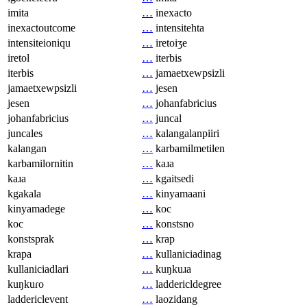
imita
…
inexacto
inexactoutcome
…
intensitehta
intensiteioniqu
…
iretoiʒe
iretol
…
iterbis
iterbis
…
jamaetxewpsizli
jamaetxewpsizli
…
jesen
jesen
…
johanfabricius
johanfabricius
…
juncal
juncales
…
kalangalanpiiri
kalangan
…
karbamilmetilen
karbamilornitin
…
kaɹa
kaɹa
…
kgaitsedi
kgakala
…
kinyamaani
kinyamadege
…
koc
koc
…
konstsno
konstsprak
…
krap
krapa
…
kullaniciadinag
kullaniciadlari
…
kuŋkuɹa
kuŋkuɾo
…
laddericldegree
laddericlevent
…
laozidang