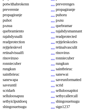
potwithabrokenn
…
preverenges
preverenie
…
propagiranje
propagiranje
…
puhoru
puhot
…
pʌnu
pʌnua
…
quebramar
quebramiento
…
rajahdysmannant
rajahdysnalli
…
readprotected
readprotection
…
rejtjeleskozles
rejtjeleslevel
…
retinalvasculit
retinalvisualfi
…
rinovirus
rinoviruso
…
ronniecuber
ronniecuber
…
rungkun
rungkun
…
saintbrieuc
saintbrieuc
…
sanewai
sanewapa
…
saveunformatted
saveuntil
…
scrid
scridarh
…
selluloosapitoi
selluloosapuu
…
setbycallercall
setbyiclputdoeq
…
shingosuetsugu
shingosuetsugu
…
sign1237