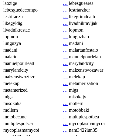
laozige
…
lebesguearea
lebesguedecompo
…
lestrtarzher
lestrtraezh
…
likegrimdeath
likegyldig
…
livadnikravljak
livadnikrestac
…
lopmon
lopmon
…
lunguzhao
lunguzya
…
madani
madani
…
malartanfostaio
malarte
…
manuelpourlelab
manuelpourlesst
…
marylandcity
marylandcity
…
małzenstwozawar
małzenstwoztrze
…
melekap
melekap
…
metamerization
metamerized
…
migs
migs
…
misokajy
misokaka
…
mollern
mollern
…
motobbaki
motobecane
…
multiplespotbea
multiplespotsca
…
mycoplasmamycoi
mycoplasmamycoi
…
nam342ʔlun35