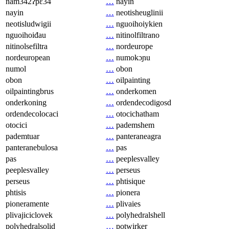
nam342ʔpɛ34
…
nayin
nayin
…
neotisheuglinii
neotisludwigii
…
nguoihoiykien
nguoihoiđau
…
nitinolfiltrano
nitinolsefiltra
…
nordeurope
nordeuropean
…
numokɔɲu
numol
…
obon
obon
…
oilpainting
oilpaintingbrus
…
onderkomen
onderkoning
…
ordendecodigosd
ordendecolocaci
…
otocichatham
otocici
…
pademshem
pademtuar
…
panteraneagra
panteranebulosa
…
pas
pas
…
peeplesvalley
peeplesvalley
…
perseus
perseus
…
phtisique
phtisis
…
pionera
pioneramente
…
plivaies
plivajiciclovek
…
polyhedralshell
polyhedralsolid
…
potwirker