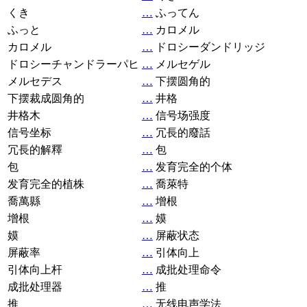
くき
…
ふってん
ふっと
…
カロメル
カロメル
…
ドロシーダンドリッジ
ドロシーチャンドラーパヒ
…
メルセゲル
メルセデス
…
下摆圆角的
下摆裁成圆角的
…
井格
井格木
…
信号场强度
信号坐标
…
冗長的廢話
冗長的解釋
…
包
包
…
发育完全的个体
发育完全的植株
…
喬萊特
喬萬縣
…
增根
增根
…
嫫
嫫
…
屏蔽状态
屏蔽率
…
引体向上
引体向上杆
…
成批处理命令
成批处理器
…
推
推
…
无线电声学法