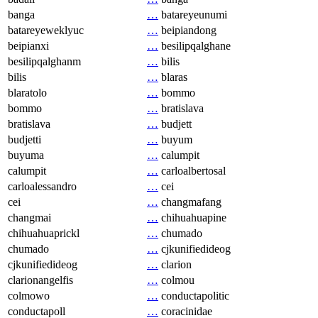
banga
…
batareyeunumi
batareyeweklyuc
…
beipiandong
beipianxi
…
besilipqalghane
besilipqalghanm
…
bilis
bilis
…
blaras
blaratolo
…
bommo
bommo
…
bratislava
bratislava
…
budjett
budjetti
…
buyum
buyuma
…
calumpit
calumpit
…
carloalbertosal
carloalessandro
…
cei
cei
…
changmafang
changmai
…
chihuahuapine
chihuahuaprickl
…
chumado
chumado
…
cjkunifiedideog
cjkunifiedideog
…
clarion
clarionangelfis
…
colmou
colmowo
…
conductapolitic
conductapoll
…
coracinidae