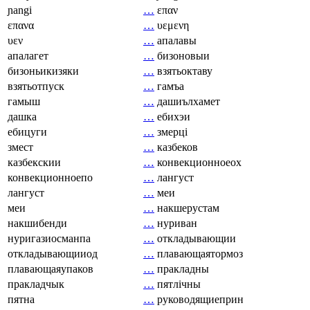
ɲangi
…
επαν
επανα
…
υεμενη
υεν
…
апалавы
апалагет
…
бизоновыи
бизоньикизяки
…
взятьоктаву
взятьотпуск
…
гамъа
гамыш
…
дашиълхамет
дашка
…
ебихэи
ебицуги
…
змерці
змест
…
казбеков
казбекскии
…
конвекционноеох
конвекционноепо
…
лангуст
лангуст
…
меи
меи
…
накшерустам
накшибенди
…
нуриван
нуригазиосманпа
…
откладывающии
откладывающииод
…
плавающаятормоз
плавающаяупаков
…
пракладны
пракладчык
…
пятлічны
пятна
…
руководящиеприн