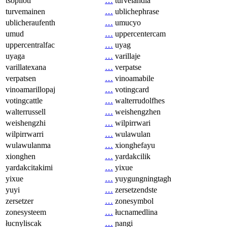
tsopilotl
…
turvelandia
turvemainen
…
ublichephrase
ublicheraufenth
…
umucyo
umud
…
uppercentercam
uppercentralfac
…
uyag
uyaga
…
varillaje
varillatexana
…
verpatse
verpatsen
…
vinoamabile
vinoamarillopaj
…
votingcard
votingcattle
…
walterrudolfhes
walterrussell
…
weishengzhen
weishengzhi
…
wilpirrwari
wilpirrwarri
…
wulawulan
wulawulanma
…
xionghefayu
xionghen
…
yardakcilik
yardakcitakimi
…
yixue
yixue
…
yuygungningtagh
yuyi
…
zersetzendste
zersetzer
…
zonesymbol
zonesysteem
…
łucnamedlina
łucnyliscak
…
ɲangi