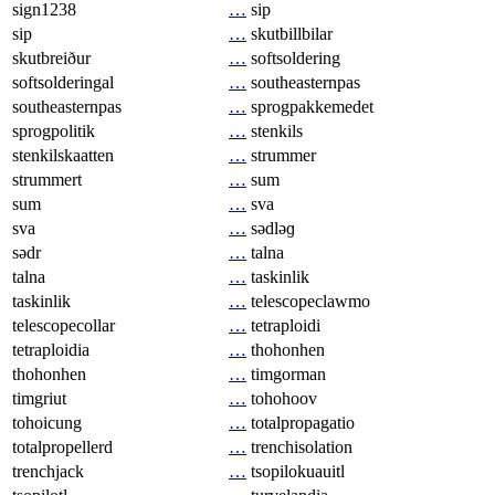
sign1238
…
sip
sip
…
skutbillbilar
skutbreiður
…
softsoldering
softsolderingal
…
southeasternpas
southeasternpas
…
sprogpakkemedet
sprogpolitik
…
stenkils
stenkilskaatten
…
strummer
strummert
…
sum
sum
…
sva
sva
…
sədləɡ
sədr
…
talna
talna
…
taskinlik
taskinlik
…
telescopeclawmo
telescopecollar
…
tetraploidi
tetraploidia
…
thohonhen
thohonhen
…
timgorman
timgriut
…
tohohoov
tohoicung
…
totalpropagatio
totalpropellerd
…
trenchisolation
trenchjack
…
tsopilokuauitl