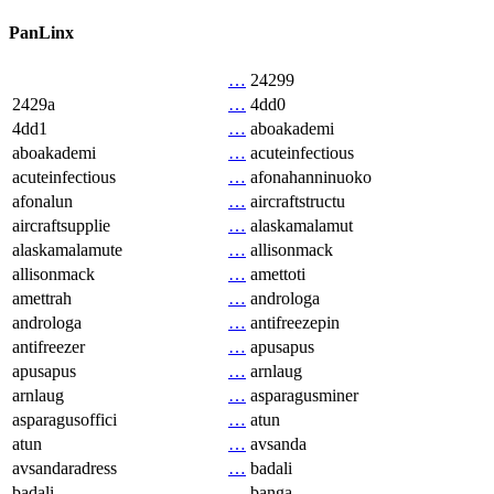
PanLinx
…
24299
2429a
…
4dd0
4dd1
…
aboakademi
aboakademi
…
acuteinfectious
acuteinfectious
…
afonahanninuoko
afonalun
…
aircraftstructu
aircraftsupplie
…
alaskamalamut
alaskamalamute
…
allisonmack
allisonmack
…
amettoti
amettrah
…
androloga
androloga
…
antifreezepin
antifreezer
…
apusapus
apusapus
…
arnlaug
arnlaug
…
asparagusminer
asparagusoffici
…
atun
atun
…
avsanda
avsandaradress
…
badali
badali
…
banga