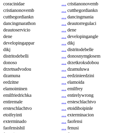
coracinidae
…
cristianonovemb
cristianonovemb
…
cutthegordiankn
cutthegordiankn
…
dancingmania
dancingmarathon
…
deautorregulaci
deautoservicio
…
dene
dene
…
developingangle
developingappar
…
dikj
dikj
…
distritodebelle
distritodebelli
…
donosnymgłosem
donoso
…
drzetkroksdobou
drzetnadvodou
…
dzamuluwa
dzamuna
…
eedzinieedzini
eedzitne
…
elamoida
elamoiminen
…
emilfrey
emilfriedrichka
…
entirelywrong
entiremale
…
ersteschlachtvo
ersteschlachtvo
…
etoidiboipinle
etoifeyinti
…
exterminacion
exterminado
…
faofensi
faofensishil
…
fenusi