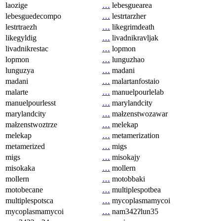
laozige
…
lebesguearea
lebesguedecompo
…
lestrtarzher
lestrtraezh
…
likegrimdeath
likegyldig
…
livadnikravljak
livadnikrestac
…
lopmon
lopmon
…
lunguzhao
lunguzya
…
madani
madani
…
malartanfostaio
malarte
…
manuelpourlelab
manuelpourlesst
…
marylandcity
marylandcity
…
małzenstwozawar
małzenstwoztrze
…
melekap
melekap
…
metamerization
metamerized
…
migs
migs
…
misokajy
misokaka
…
mollern
mollern
…
motobbaki
motobecane
…
multiplespotbea
multiplespotsca
…
mycoplasmamycoi
mycoplasmamycoi
…
nam342ʔlun35