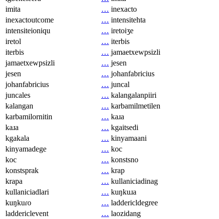
imita
…
inexacto
inexactoutcome
…
intensitehta
intensiteioniqu
…
iretoiʒe
iretol
…
iterbis
iterbis
…
jamaetxewpsizli
jamaetxewpsizli
…
jesen
jesen
…
johanfabricius
johanfabricius
…
juncal
juncales
…
kalangalanpiiri
kalangan
…
karbamilmetilen
karbamilornitin
…
kaɹa
kaɹa
…
kgaitsedi
kgakala
…
kinyamaani
kinyamadege
…
koc
koc
…
konstsno
konstsprak
…
krap
krapa
…
kullaniciadinag
kullaniciadlari
…
kuŋkuɹa
kuŋkuɾo
…
laddericldegree
laddericlevent
…
laozidang