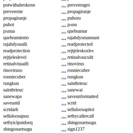
potwithabrokenn
…
preverenges
preverenie
…
propagiranje
propagiranje
…
puhoru
puhot
…
pʌnu
pʌnua
…
quebramar
quebramiento
…
rajahdysmannant
rajahdysnalli
…
readprotected
readprotection
…
rejtjeleskozles
rejtjeleslevel
…
retinalvasculit
retinalvisualfi
…
rinovirus
rinoviruso
…
ronniecuber
ronniecuber
…
rungkun
rungkun
…
saintbrieuc
saintbrieuc
…
sanewai
sanewapa
…
saveunformatted
saveuntil
…
scrid
scridarh
…
selluloosapitoi
selluloosapuu
…
setbycallercall
setbyiclputdoeq
…
shingosuetsugu
shingosuetsugu
…
sign1237