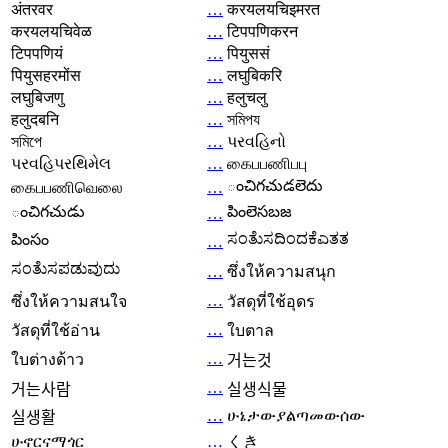
अंतरवर
…
करयलयचिइमरत
करयलयचिवेळ
…
टिपपणिकरन
टिपपणियं
…
पियुससं
पियुसहरमोंस
…
लघुबिकरि
लघुबिजणु
…
हलुचलु
हलुदबनि
…
সমিপয
সমিপে
…
પરવહિનો
પરવહિપરથિમેલ
…
கைபபணிபபு
ంచిగచుడలెదు
கைபபணிவெலை
…
ంచిగచుడు
పింలెసబజ
…
ಸಂತೆುಸದಿಂದಕೆಎತತ
పింసం
…
ಸಂತೆುಸಪಡುವುದು
…
ซึ่งให้ความสนุก
…
ซึ่งให้ความสนใจ
วัสดุที่ใช้อุดร
…
วัสดุที่ใช้อ่าน
ใบตาล
…
ใบต่างด้าว
거는것
…
거는사람
실생식물
…
ሁኔታውያልጣመውሰው
실생활
ሁኖርናማጎር
…
くき