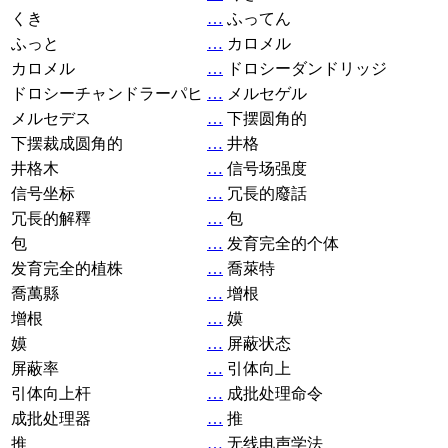
くき
…
ふってん
ふっと
…
カロメル
カロメル
…
ドロシーダンドリッジ
ドロシーチャンドラーパヒ
…
メルセゲル
メルセデス
…
下摆圆角的
下摆裁成圆角的
…
井格
井格木
…
信号场强度
信号坐标
…
冗長的廢話
冗長的解釋
…
包
包
…
发育完全的个体
发育完全的植株
…
喬萊特
喬萬縣
…
增根
增根
…
嫫
嫫
…
屏蔽状态
屏蔽率
…
引体向上
引体向上杆
…
成批处理命令
成批处理器
…
推
推
…
无线电声学法