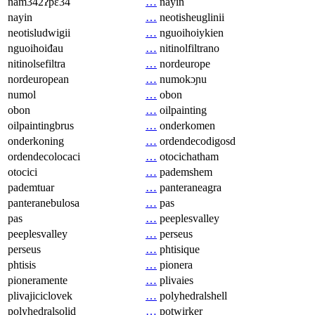
nam342ʔpɛ34
…
nayin
nayin
…
neotisheuglinii
neotisludwigii
…
nguoihoiykien
nguoihoiđau
…
nitinolfiltrano
nitinolsefiltra
…
nordeurope
nordeuropean
…
numokɔɲu
numol
…
obon
obon
…
oilpainting
oilpaintingbrus
…
onderkomen
onderkoning
…
ordendecodigosd
ordendecolocaci
…
otocichatham
otocici
…
pademshem
pademtuar
…
panteraneagra
panteranebulosa
…
pas
pas
…
peeplesvalley
peeplesvalley
…
perseus
perseus
…
phtisique
phtisis
…
pionera
pioneramente
…
plivaies
plivajiciclovek
…
polyhedralshell
polyhedralsolid
…
potwirker