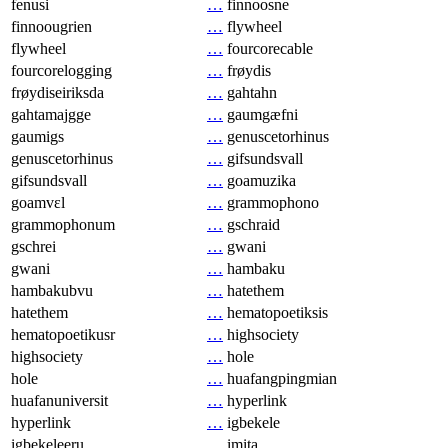
fenusi
…
finnoosne
finnoougrien
…
flywheel
flywheel
…
fourcorecable
fourcorelogging
…
frøydis
frøydiseiriksda
…
gahtahn
gahtamajgge
…
gaumgæfni
gaumigs
…
genuscetorhinus
genuscetorhinus
…
gifsundsvall
gifsundsvall
…
goamuzika
goamvɛl
…
grammophono
grammophonum
…
gschraid
gschrei
…
gwani
gwani
…
hambaku
hambakubvu
…
hatethem
hatethem
…
hematopoetiksis
hematopoetikusr
…
highsociety
highsociety
…
hole
hole
…
huafangpingmian
huafanuniversit
…
hyperlink
hyperlink
…
igbekele
igbekeleeru
…
imita