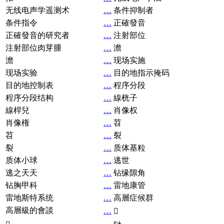
无线电声学遥测术
…
条件抑制者
条件指令
…
正確發音
正確發音的研究者
…
注射部位
注射部位肉芽腫
…
澹
澹
…
现场实施
现场实验
…
目的地指示掩码
目的地控制表
…
程序分段
程序分段结构
…
線桄子
線桿兒
…
肖像权
肖像権
…
苕
苕
…
裂
裂
…
质体基粒
质体小球
…
逃世
逃之天天
…
钻缘隙角
钻胸甲科
…
雷地康管
雷地斯特系统
…
高層症候群
高層級的會談
…
𧘞