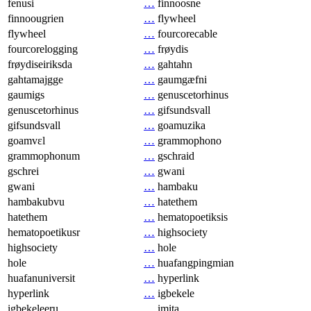
fenusi
…
finnoosne
finnoougrien
…
flywheel
flywheel
…
fourcorecable
fourcorelogging
…
frøydis
frøydiseiriksda
…
gahtahn
gahtamajgge
…
gaumgæfni
gaumigs
…
genuscetorhinus
genuscetorhinus
…
gifsundsvall
gifsundsvall
…
goamuzika
goamvɛl
…
grammophono
grammophonum
…
gschraid
gschrei
…
gwani
gwani
…
hambaku
hambakubvu
…
hatethem
hatethem
…
hematopoetiksis
hematopoetikusr
…
highsociety
highsociety
…
hole
hole
…
huafangpingmian
huafanuniversit
…
hyperlink
hyperlink
…
igbekele
igbekeleeru
…
imita