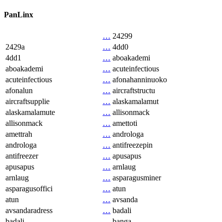
PanLinx
…
24299
2429a
…
4dd0
4dd1
…
aboakademi
aboakademi
…
acuteinfectious
acuteinfectious
…
afonahanninuoko
afonalun
…
aircraftstructu
aircraftsupplie
…
alaskamalamut
alaskamalamute
…
allisonmack
allisonmack
…
amettoti
amettrah
…
androloga
androloga
…
antifreezepin
antifreezer
…
apusapus
apusapus
…
arnlaug
arnlaug
…
asparagusminer
asparagusoffici
…
atun
atun
…
avsanda
avsandaradress
…
badali
badali
…
banga