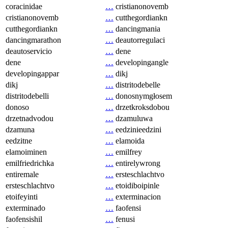
coracinidae
…
cristianonovemb
cristianonovemb
…
cutthegordiankn
cutthegordiankn
…
dancingmania
dancingmarathon
…
deautorregulaci
deautoservicio
…
dene
dene
…
developingangle
developingappar
…
dikj
dikj
…
distritodebelle
distritodebelli
…
donosnymgłosem
donoso
…
drzetkroksdobou
drzetnadvodou
…
dzamuluwa
dzamuna
…
eedzinieedzini
eedzitne
…
elamoida
elamoiminen
…
emilfrey
emilfriedrichka
…
entirelywrong
entiremale
…
ersteschlachtvo
ersteschlachtvo
…
etoidiboipinle
etoifeyinti
…
exterminacion
exterminado
…
faofensi
faofensishil
…
fenusi