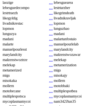
laozige
…
lebesguearea
lebesguedecompo
…
lestrtarzher
lestrtraezh
…
likegrimdeath
likegyldig
…
livadnikravljak
livadnikrestac
…
lopmon
lopmon
…
lunguzhao
lunguzya
…
madani
madani
…
malartanfostaio
malarte
…
manuelpourlelab
manuelpourlesst
…
marylandcity
marylandcity
…
małzenstwozawar
małzenstwoztrze
…
melekap
melekap
…
metamerization
metamerized
…
migs
migs
…
misokajy
misokaka
…
mollern
mollern
…
motobbaki
motobecane
…
multiplespotbea
multiplespotsca
…
mycoplasmamycoi
mycoplasmamycoi
…
nam342ʔlun35