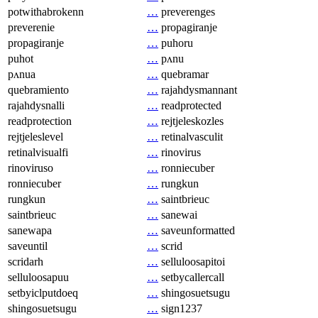
potwithabrokenn
…
preverenges
preverenie
…
propagiranje
propagiranje
…
puhoru
puhot
…
pʌnu
pʌnua
…
quebramar
quebramiento
…
rajahdysmannant
rajahdysnalli
…
readprotected
readprotection
…
rejtjeleskozles
rejtjeleslevel
…
retinalvasculit
retinalvisualfi
…
rinovirus
rinoviruso
…
ronniecuber
ronniecuber
…
rungkun
rungkun
…
saintbrieuc
saintbrieuc
…
sanewai
sanewapa
…
saveunformatted
saveuntil
…
scrid
scridarh
…
selluloosapitoi
selluloosapuu
…
setbycallercall
setbyiclputdoeq
…
shingosuetsugu
shingosuetsugu
…
sign1237