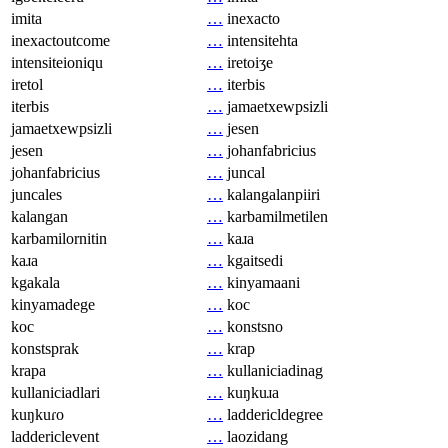
imita
…
inexacto
inexactoutcome
…
intensitehta
intensiteioniqu
…
iretoiʒe
iretol
…
iterbis
iterbis
…
jamaetxewpsizli
jamaetxewpsizli
…
jesen
jesen
…
johanfabricius
johanfabricius
…
juncal
juncales
…
kalangalanpiiri
kalangan
…
karbamilmetilen
karbamilornitin
…
kaɹa
kaɹa
…
kgaitsedi
kgakala
…
kinyamaani
kinyamadege
…
koc
koc
…
konstsno
konstsprak
…
krap
krapa
…
kullaniciadinag
kullaniciadlari
…
kuŋkuɹa
kuŋkuɾo
…
laddericldegree
laddericlevent
…
laozidang