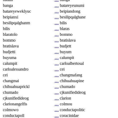
banga
…
batareyeunumi
batareyeweklyuc
…
beipiandong
beipianxi
…
besilipqalghane
besilipqalghanm
…
bilis
bilis
…
blaras
blaratolo
…
bommo
bommo
…
bratislava
bratislava
…
budjett
budjetti
…
buyum
buyuma
…
calumpit
calumpit
…
carloalbertosal
carloalessandro
…
cei
cei
…
changmafang
changmai
…
chihuahuapine
chihuahuaprickl
…
chumado
chumado
…
cjkunifiedideog
cjkunifiedideog
…
clarion
clarionangelfis
…
colmou
colmowo
…
conductapolitic
conductapoll
…
coracinidae