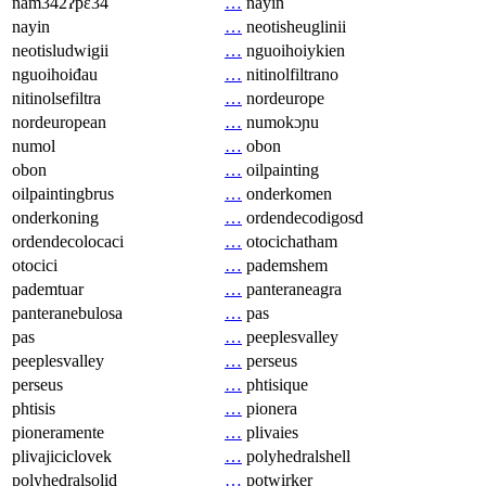
nam342ʔpɛ34
…
nayin
nayin
…
neotisheuglinii
neotisludwigii
…
nguoihoiykien
nguoihoiđau
…
nitinolfiltrano
nitinolsefiltra
…
nordeurope
nordeuropean
…
numokɔɲu
numol
…
obon
obon
…
oilpainting
oilpaintingbrus
…
onderkomen
onderkoning
…
ordendecodigosd
ordendecolocaci
…
otocichatham
otocici
…
pademshem
pademtuar
…
panteraneagra
panteranebulosa
…
pas
pas
…
peeplesvalley
peeplesvalley
…
perseus
perseus
…
phtisique
phtisis
…
pionera
pioneramente
…
plivaies
plivajiciclovek
…
polyhedralshell
polyhedralsolid
…
potwirker