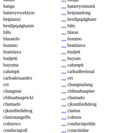
banga
…
batareyeunumi
batareyeweklyuc
…
beipiandong
beipianxi
…
besilipqalghane
besilipqalghanm
…
bilis
bilis
…
blaras
blaratolo
…
bommo
bommo
…
bratislava
bratislava
…
budjett
budjetti
…
buyum
buyuma
…
calumpit
calumpit
…
carloalbertosal
carloalessandro
…
cei
cei
…
changmafang
changmai
…
chihuahuapine
chihuahuaprickl
…
chumado
chumado
…
cjkunifiedideog
cjkunifiedideog
…
clarion
clarionangelfis
…
colmou
colmowo
…
conductapolitic
conductapoll
…
coracinidae