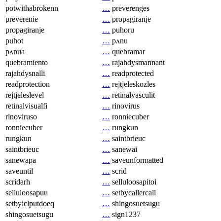
potwithabrokenn
…
preverenges
preverenie
…
propagiranje
propagiranje
…
puhoru
puhot
…
pʌnu
pʌnua
…
quebramar
quebramiento
…
rajahdysmannant
rajahdysnalli
…
readprotected
readprotection
…
rejtjeleskozles
rejtjeleslevel
…
retinalvasculit
retinalvisualfi
…
rinovirus
rinoviruso
…
ronniecuber
ronniecuber
…
rungkun
rungkun
…
saintbrieuc
saintbrieuc
…
sanewai
sanewapa
…
saveunformatted
saveuntil
…
scrid
scridarh
…
selluloosapitoi
selluloosapuu
…
setbycallercall
setbyiclputdoeq
…
shingosuetsugu
shingosuetsugu
…
sign1237