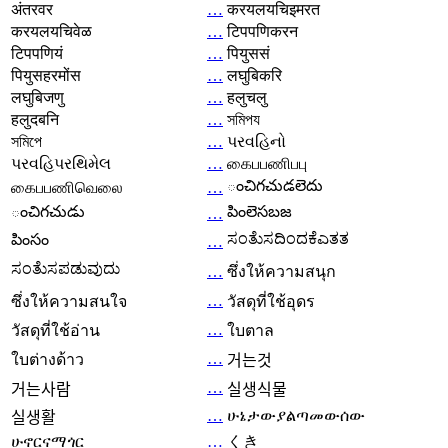
अंतरवर
…
करयलयचिइमरत
करयलयचिवेळ
…
टिपपणिकरन
टिपपणियं
…
पियुससं
पियुसहरमोंस
…
लघुबिकरि
लघुबिजणु
…
हलुचलु
हलुदबनि
…
সমিপয
সমিপে
…
પરવહિનો
પરવહિપરથિમેલ
…
கைபபணிபபு
ంచిగచుడలెదు
கைபபணிவெலை
…
ంచిగచుడు
పింలెసబజ
…
ಸಂತೆುಸದಿಂದಕೆಎತತ
పింసం
…
ಸಂತೆುಸಪಡುವುದು
…
ซึ่งให้ความสนุก
…
ซึ่งให้ความสนใจ
วัสดุที่ใช้อุดร
…
วัสดุที่ใช้อ่าน
ใบตาล
…
ใบต่างด้าว
거는것
…
거는사람
실생식물
…
ሁኔታውያልጣመውሰው
실생활
ሁኖርናማጎር
…
くき