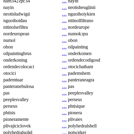
nam342ʔpɛ34
…
nayin
nayin
…
neotisheuglinii
neotisludwigii
…
nguoihoiykien
nguoihoiđau
…
nitinolfiltrano
nitinolsefiltra
…
nordeurope
nordeuropean
…
numokɔɲu
numol
…
obon
obon
…
oilpainting
oilpaintingbrus
…
onderkomen
onderkoning
…
ordendecodigosd
ordendecolocaci
…
otocichatham
otocici
…
pademshem
pademtuar
…
panteraneagra
panteranebulosa
…
pas
pas
…
peeplesvalley
peeplesvalley
…
perseus
perseus
…
phtisique
phtisis
…
pionera
pioneramente
…
plivaies
plivajiciclovek
…
polyhedralshell
polyhedralsolid
…
potwirker