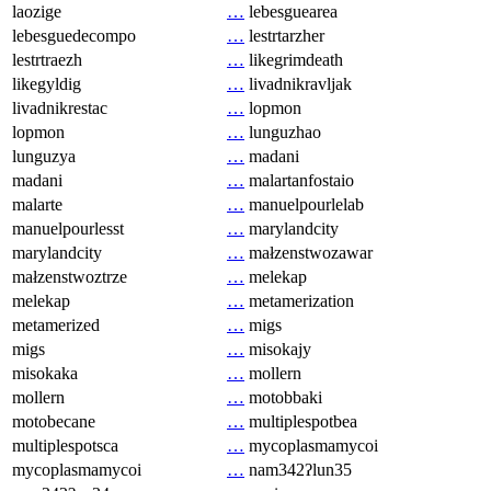
laozige
…
lebesguearea
lebesguedecompo
…
lestrtarzher
lestrtraezh
…
likegrimdeath
likegyldig
…
livadnikravljak
livadnikrestac
…
lopmon
lopmon
…
lunguzhao
lunguzya
…
madani
madani
…
malartanfostaio
malarte
…
manuelpourlelab
manuelpourlesst
…
marylandcity
marylandcity
…
małzenstwozawar
małzenstwoztrze
…
melekap
melekap
…
metamerization
metamerized
…
migs
migs
…
misokajy
misokaka
…
mollern
mollern
…
motobbaki
motobecane
…
multiplespotbea
multiplespotsca
…
mycoplasmamycoi
mycoplasmamycoi
…
nam342ʔlun35