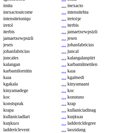
imita
…
inexacto
inexactoutcome
…
intensitehta
intensiteioniqu
…
iretoiʒe
iretol
…
iterbis
iterbis
…
jamaetxewpsizli
jamaetxewpsizli
…
jesen
jesen
…
johanfabricius
johanfabricius
…
juncal
juncales
…
kalangalanpiiri
kalangan
…
karbamilmetilen
karbamilornitin
…
kaɹa
kaɹa
…
kgaitsedi
kgakala
…
kinyamaani
kinyamadege
…
koc
koc
…
konstsno
konstsprak
…
krap
krapa
…
kullaniciadinag
kullaniciadlari
…
kuŋkuɹa
kuŋkuɾo
…
laddericldegree
laddericlevent
…
laozidang