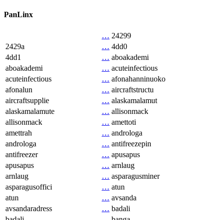
PanLinx
…
24299
2429a
…
4dd0
4dd1
…
aboakademi
aboakademi
…
acuteinfectious
acuteinfectious
…
afonahanninuoko
afonalun
…
aircraftstructu
aircraftsupplie
…
alaskamalamut
alaskamalamute
…
allisonmack
allisonmack
…
amettoti
amettrah
…
androloga
androloga
…
antifreezepin
antifreezer
…
apusapus
apusapus
…
arnlaug
arnlaug
…
asparagusminer
asparagusoffici
…
atun
atun
…
avsanda
avsandaradress
…
badali
badali
…
banga