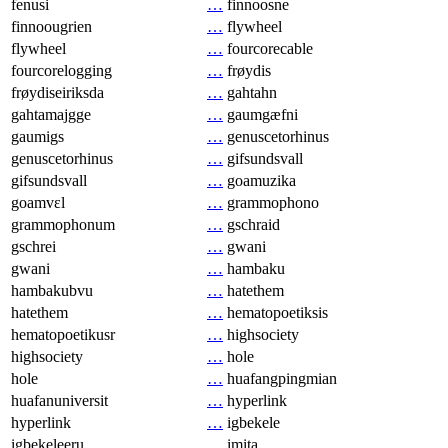
fenusi
…
finnoosne
finnoougrien
…
flywheel
flywheel
…
fourcorecable
fourcorelogging
…
frøydis
frøydiseiriksda
…
gahtahn
gahtamajgge
…
gaumgæfni
gaumigs
…
genuscetorhinus
genuscetorhinus
…
gifsundsvall
gifsundsvall
…
goamuzika
goamvɛl
…
grammophono
grammophonum
…
gschraid
gschrei
…
gwani
gwani
…
hambaku
hambakubvu
…
hatethem
hatethem
…
hematopoetiksis
hematopoetikusr
…
highsociety
highsociety
…
hole
hole
…
huafangpingmian
huafanuniversit
…
hyperlink
hyperlink
…
igbekele
igbekeleeru
…
imita