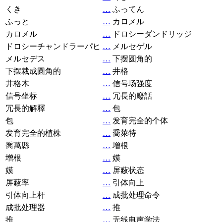
くき
…
ふってん
ふっと
…
カロメル
カロメル
…
ドロシーダンドリッジ
ドロシーチャンドラーパヒ
…
メルセゲル
メルセデス
…
下摆圆角的
下摆裁成圆角的
…
井格
井格木
…
信号场强度
信号坐标
…
冗長的廢話
冗長的解釋
…
包
包
…
发育完全的个体
发育完全的植株
…
喬萊特
喬萬縣
…
增根
增根
…
嫫
嫫
…
屏蔽状态
屏蔽率
…
引体向上
引体向上杆
…
成批处理命令
成批处理器
…
推
推
…
无线电声学法