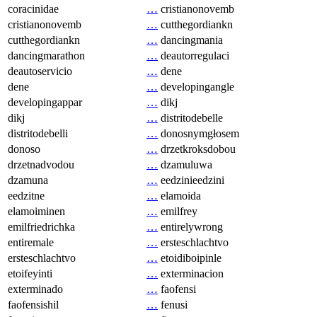
coracinidae
…
cristianonovemb
cristianonovemb
…
cutthegordiankn
cutthegordiankn
…
dancingmania
dancingmarathon
…
deautorregulaci
deautoservicio
…
dene
dene
…
developingangle
developingappar
…
dikj
dikj
…
distritodebelle
distritodebelli
…
donosnymgłosem
donoso
…
drzetkroksdobou
drzetnadvodou
…
dzamuluwa
dzamuna
…
eedzinieedzini
eedzitne
…
elamoida
elamoiminen
…
emilfrey
emilfriedrichka
…
entirelywrong
entiremale
…
ersteschlachtvo
ersteschlachtvo
…
etoidiboipinle
etoifeyinti
…
exterminacion
exterminado
…
faofensi
faofensishil
…
fenusi