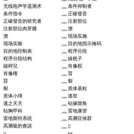
无线电声学遥测术
…
条件抑制者
条件指令
…
正確發音
正確發音的研究者
…
注射部位
注射部位肉芽腫
…
澹
澹
…
现场实施
现场实验
…
目的地指示掩码
目的地控制表
…
程序分段
程序分段结构
…
線桄子
線桿兒
…
肖像权
肖像権
…
苕
苕
…
裂
裂
…
质体基粒
质体小球
…
逃世
逃之天天
…
钻缘隙角
钻胸甲科
…
雷地康管
雷地斯特系统
…
高層症候群
高層級的會談
…
𧘞