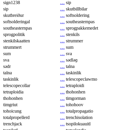
sign1238
…
sip
sip
…
skutbillbilar
skutbreiður
…
softsoldering
softsolderingal
…
southeasternpas
southeasternpas
…
sprogpakkemedet
sprogpolitik
…
stenkils
stenkilskaatten
…
strummer
strummert
…
sum
sum
…
sva
sva
…
sədləɡ
sədr
…
talna
talna
…
taskinlik
taskinlik
…
telescopeclawmo
telescopecollar
…
tetraploidi
tetraploidia
…
thohonhen
thohonhen
…
timgorman
timgriut
…
tohohoov
tohoicung
…
totalpropagatio
totalpropellerd
…
trenchisolation
trenchjack
…
tsopilokuauitl