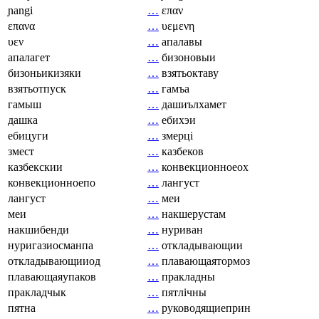
ɲangi
…
επαν
επανα
…
υεμενη
υεν
…
апалавы
апалагет
…
бизоновыи
бизоньикизяки
…
взятьоктаву
взятьотпуск
…
гамъа
гамыш
…
дашиълхамет
дашка
…
ебихэи
ебицуги
…
змерці
змест
…
казбеков
казбекскии
…
конвекционноеох
конвекционноепо
…
лангуст
лангуст
…
меи
меи
…
накшерустам
накшибенди
…
нуриван
нуригазиосманпа
…
откладывающии
откладывающииод
…
плавающаятормоз
плавающаяупаков
…
пракладны
пракладчык
…
пятлічны
пятна
…
руководящиеприн