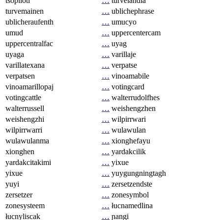
tsopilotl
…
turvelandia
turvemainen
…
ublichephrase
ublicheraufenth
…
umucyo
umud
…
uppercentercam
uppercentralfac
…
uyag
uyaga
…
varillaje
varillatexana
…
verpatse
verpatsen
…
vinoamabile
vinoamarillopaj
…
votingcard
votingcattle
…
walterrudolfhes
walterrussell
…
weishengzhen
weishengzhi
…
wilpirrwari
wilpirrwarri
…
wulawulan
wulawulanma
…
xionghefayu
xionghen
…
yardakcilik
yardakcitakimi
…
yixue
yixue
…
yuygungningtagh
yuyi
…
zersetzendste
zersetzer
…
zonesymbol
zonesysteem
…
łucnamedlina
łucnyliscak
…
ɲangi