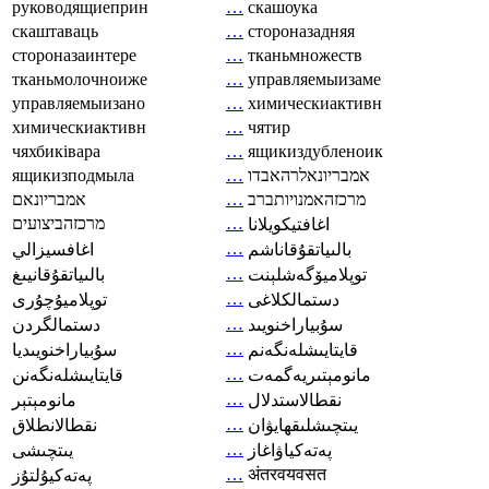
руководящиеприн
…
скашоука
скаштаваць
…
стороназадняя
стороназаинтере
…
тканьмножеств
тканьмолочноиже
…
управляемыизаме
управляемыизано
…
химическиактивн
химическиактивн
…
чятир
чяхбиківара
…
ящикиздубленоик
ящикизподмыла
…
אמבריונאלרהאבדו
אמבריונאם
…
מרכזהאמנויותברב
מרכזהביצועים
…
اغافتيكويلانا
…
بالىياتقۇقاناشم
اغافسيزالي
…
توپلاميۆگەشلېنت
بالىياتقۇقانيىغ
…
دستمالکلاغی
توپلاميۇچۇرى
…
سۇبياراخنويىد
دستمالگردن
…
قايتايىشلەنگەنم
سۇبياراخنويىديا
…
مانومېتىريەگمەت
قايتايىشلەنگەنن
…
نقطالاستدلال
مانومېتېر
…
يىتچىشلىقھايۋان
نقطالانطلاق
…
پەتەكياۋاغاز
يىتچىشى
…
अंतरवयवसत
پەتەكيۇلتۇز