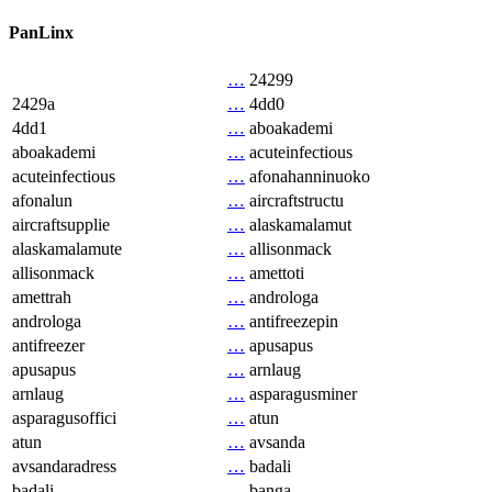
PanLinx
…
24299
2429a
…
4dd0
4dd1
…
aboakademi
aboakademi
…
acuteinfectious
acuteinfectious
…
afonahanninuoko
afonalun
…
aircraftstructu
aircraftsupplie
…
alaskamalamut
alaskamalamute
…
allisonmack
allisonmack
…
amettoti
amettrah
…
androloga
androloga
…
antifreezepin
antifreezer
…
apusapus
apusapus
…
arnlaug
arnlaug
…
asparagusminer
asparagusoffici
…
atun
atun
…
avsanda
avsandaradress
…
badali
badali
…
banga