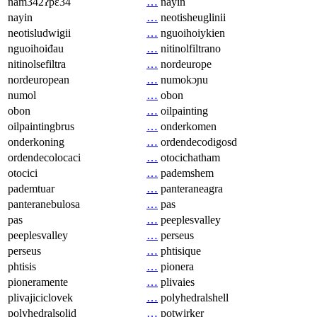
nam342ʔpɛ34
…
nayin
nayin
…
neotisheuglinii
neotisludwigii
…
nguoihoiykien
nguoihoiđau
…
nitinolfiltrano
nitinolsefiltra
…
nordeurope
nordeuropean
…
numokɔɲu
numol
…
obon
obon
…
oilpainting
oilpaintingbrus
…
onderkomen
onderkoning
…
ordendecodigosd
ordendecolocaci
…
otocichatham
otocici
…
pademshem
pademtuar
…
panteraneagra
panteranebulosa
…
pas
pas
…
peeplesvalley
peeplesvalley
…
perseus
perseus
…
phtisique
phtisis
…
pionera
pioneramente
…
plivaies
plivajiciclovek
…
polyhedralshell
polyhedralsolid
…
potwirker