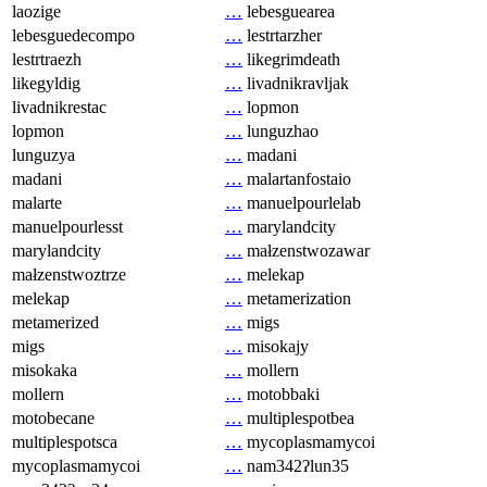
laozige
…
lebesguearea
lebesguedecompo
…
lestrtarzher
lestrtraezh
…
likegrimdeath
likegyldig
…
livadnikravljak
livadnikrestac
…
lopmon
lopmon
…
lunguzhao
lunguzya
…
madani
madani
…
malartanfostaio
malarte
…
manuelpourlelab
manuelpourlesst
…
marylandcity
marylandcity
…
małzenstwozawar
małzenstwoztrze
…
melekap
melekap
…
metamerization
metamerized
…
migs
migs
…
misokajy
misokaka
…
mollern
mollern
…
motobbaki
motobecane
…
multiplespotbea
multiplespotsca
…
mycoplasmamycoi
mycoplasmamycoi
…
nam342ʔlun35