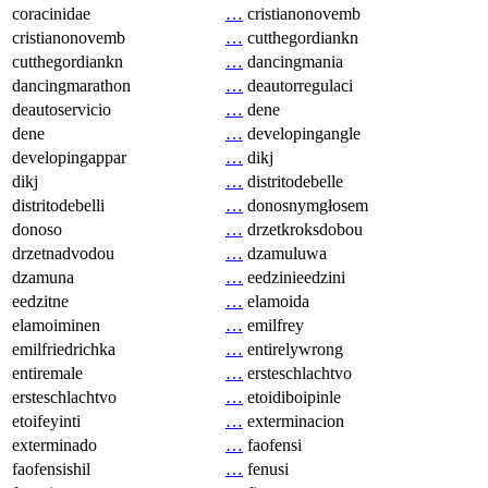
coracinidae
…
cristianonovemb
cristianonovemb
…
cutthegordiankn
cutthegordiankn
…
dancingmania
dancingmarathon
…
deautorregulaci
deautoservicio
…
dene
dene
…
developingangle
developingappar
…
dikj
dikj
…
distritodebelle
distritodebelli
…
donosnymgłosem
donoso
…
drzetkroksdobou
drzetnadvodou
…
dzamuluwa
dzamuna
…
eedzinieedzini
eedzitne
…
elamoida
elamoiminen
…
emilfrey
emilfriedrichka
…
entirelywrong
entiremale
…
ersteschlachtvo
ersteschlachtvo
…
etoidiboipinle
etoifeyinti
…
exterminacion
exterminado
…
faofensi
faofensishil
…
fenusi