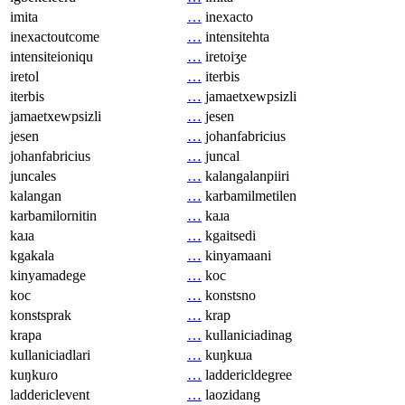
imita
…
inexacto
inexactoutcome
…
intensitehta
intensiteioniqu
…
iretoiʒe
iretol
…
iterbis
iterbis
…
jamaetxewpsizli
jamaetxewpsizli
…
jesen
jesen
…
johanfabricius
johanfabricius
…
juncal
juncales
…
kalangalanpiiri
kalangan
…
karbamilmetilen
karbamilornitin
…
kaɹa
kaɹa
…
kgaitsedi
kgakala
…
kinyamaani
kinyamadege
…
koc
koc
…
konstsno
konstsprak
…
krap
krapa
…
kullaniciadinag
kullaniciadlari
…
kuŋkuɹa
kuŋkuɾo
…
laddericldegree
laddericlevent
…
laozidang