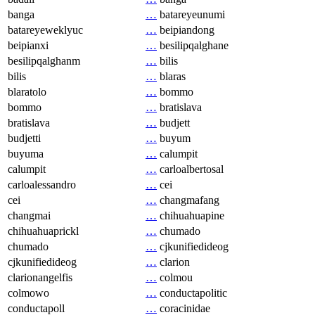
banga
…
batareyeunumi
batareyeweklyuc
…
beipiandong
beipianxi
…
besilipqalghane
besilipqalghanm
…
bilis
bilis
…
blaras
blaratolo
…
bommo
bommo
…
bratislava
bratislava
…
budjett
budjetti
…
buyum
buyuma
…
calumpit
calumpit
…
carloalbertosal
carloalessandro
…
cei
cei
…
changmafang
changmai
…
chihuahuapine
chihuahuaprickl
…
chumado
chumado
…
cjkunifiedideog
cjkunifiedideog
…
clarion
clarionangelfis
…
colmou
colmowo
…
conductapolitic
conductapoll
…
coracinidae