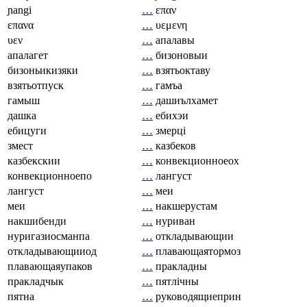
ɲangi
…
επαν
επανα
…
υεμενη
υεν
…
апалавы
апалагет
…
бизоновыи
бизоньикизяки
…
взятьоктаву
взятьотпуск
…
гамъа
гамыш
…
дашиълхамет
дашка
…
ебихэи
ебицуги
…
змерці
змест
…
казбеков
казбекскии
…
конвекционноеох
конвекционноепо
…
лангуст
лангуст
…
меи
меи
…
накшерустам
накшибенди
…
нуриван
нуригазиосманпа
…
откладывающии
откладывающииод
…
плавающаятормоз
плавающаяупаков
…
пракладны
пракладчык
…
пятлічны
пятна
…
руководящиеприн