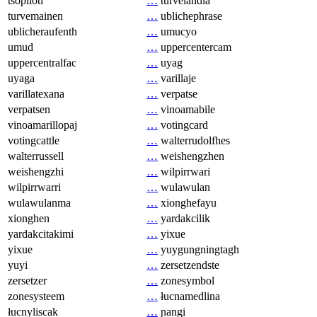
tsopilotl
…
turvelandia
turvemainen
…
ublichephrase
ublicheraufenth
…
umucyo
umud
…
uppercentercam
uppercentralfac
…
uyag
uyaga
…
varillaje
varillatexana
…
verpatse
verpatsen
…
vinoamabile
vinoamarillopaj
…
votingcard
votingcattle
…
walterrudolfhes
walterrussell
…
weishengzhen
weishengzhi
…
wilpirrwari
wilpirrwarri
…
wulawulan
wulawulanma
…
xionghefayu
xionghen
…
yardakcilik
yardakcitakimi
…
yixue
yixue
…
yuygungningtagh
yuyi
…
zersetzendste
zersetzer
…
zonesymbol
zonesysteem
…
łucnamedlina
łucnyliscak
…
ɲangi