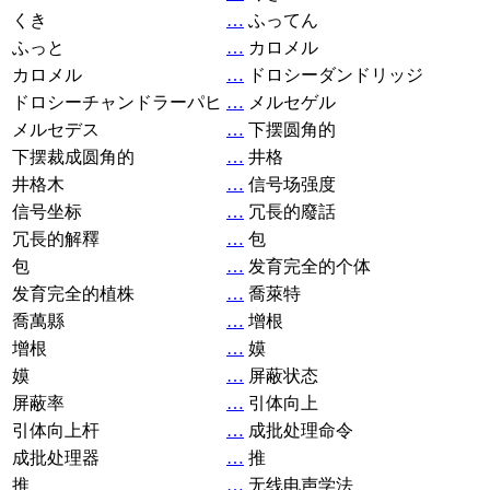
くき
…
ふってん
ふっと
…
カロメル
カロメル
…
ドロシーダンドリッジ
ドロシーチャンドラーパヒ
…
メルセゲル
メルセデス
…
下摆圆角的
下摆裁成圆角的
…
井格
井格木
…
信号场强度
信号坐标
…
冗長的廢話
冗長的解釋
…
包
包
…
发育完全的个体
发育完全的植株
…
喬萊特
喬萬縣
…
增根
增根
…
嫫
嫫
…
屏蔽状态
屏蔽率
…
引体向上
引体向上杆
…
成批处理命令
成批处理器
…
推
推
…
无线电声学法