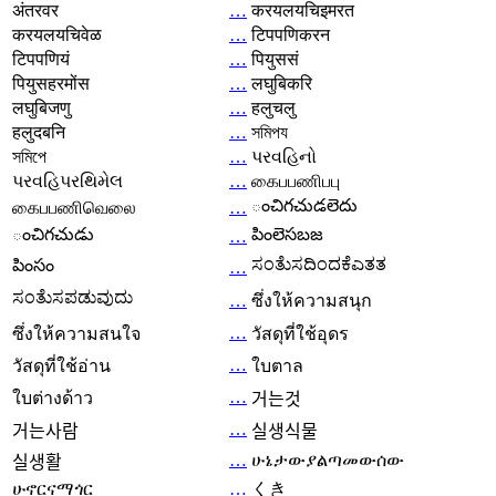
अंतरवर
…
करयलयचिइमरत
करयलयचिवेळ
…
टिपपणिकरन
टिपपणियं
…
पियुससं
पियुसहरमोंस
…
लघुबिकरि
लघुबिजणु
…
हलुचलु
हलुदबनि
…
সমিপয
সমিপে
…
પરવહિનો
પરવહિપરથિમેલ
…
கைபபணிபபு
ంచిగచుడలెదు
கைபபணிவெலை
…
ంచిగచుడు
పింలెసబజ
…
ಸಂತೆುಸದಿಂದಕೆಎತತ
పింసం
…
ಸಂತೆುಸಪಡುವುದು
…
ซึ่งให้ความสนุก
…
ซึ่งให้ความสนใจ
วัสดุที่ใช้อุดร
…
วัสดุที่ใช้อ่าน
ใบตาล
…
ใบต่างด้าว
거는것
…
거는사람
실생식물
…
ሁኔታውያልጣመውሰው
실생활
ሁኖርናማጎር
…
くき