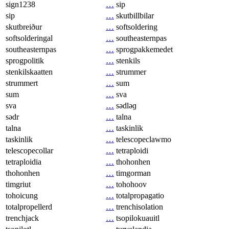
sign1238
…
sip
sip
…
skutbillbilar
skutbreiður
…
softsoldering
softsolderingal
…
southeasternpas
southeasternpas
…
sprogpakkemedet
sprogpolitik
…
stenkils
stenkilskaatten
…
strummer
strummert
…
sum
sum
…
sva
sva
…
sədləɡ
sədr
…
talna
talna
…
taskinlik
taskinlik
…
telescopeclawmo
telescopecollar
…
tetraploidi
tetraploidia
…
thohonhen
thohonhen
…
timgorman
timgriut
…
tohohoov
tohoicung
…
totalpropagatio
totalpropellerd
…
trenchisolation
trenchjack
…
tsopilokuauitl