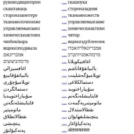
руководящиеприн
…
скашоука
скаштаваць
…
стороназадняя
стороназаинтере
…
тканьмножеств
тканьмолочноиже
…
управляемыизаме
управляемыизано
…
химическиактивн
химическиактивн
…
чятир
чяхбиківара
…
ящикиздубленоик
ящикизподмыла
…
אמבריונאלרהאבדו
אמבריונאם
…
מרכזהאמנויותברב
מרכזהביצועים
…
اغافتيكويلانا
…
بالىياتقۇقاناشم
اغافسيزالي
…
توپلاميۆگەشلېنت
بالىياتقۇقانيىغ
…
دستمالکلاغی
توپلاميۇچۇرى
…
سۇبياراخنويىد
دستمالگردن
…
قايتايىشلەنگەنم
سۇبياراخنويىديا
…
مانومېتىريەگمەت
قايتايىشلەنگەنن
…
نقطالاستدلال
مانومېتېر
…
يىتچىشلىقھايۋان
نقطالانطلاق
…
پەتەكياۋاغاز
يىتچىشى
…
अंतरवयवसत
پەتەكيۇلتۇز