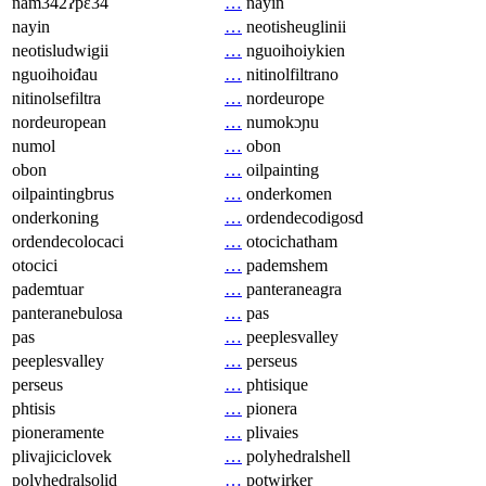
nam342ʔpɛ34
…
nayin
nayin
…
neotisheuglinii
neotisludwigii
…
nguoihoiykien
nguoihoiđau
…
nitinolfiltrano
nitinolsefiltra
…
nordeurope
nordeuropean
…
numokɔɲu
numol
…
obon
obon
…
oilpainting
oilpaintingbrus
…
onderkomen
onderkoning
…
ordendecodigosd
ordendecolocaci
…
otocichatham
otocici
…
pademshem
pademtuar
…
panteraneagra
panteranebulosa
…
pas
pas
…
peeplesvalley
peeplesvalley
…
perseus
perseus
…
phtisique
phtisis
…
pionera
pioneramente
…
plivaies
plivajiciclovek
…
polyhedralshell
polyhedralsolid
…
potwirker