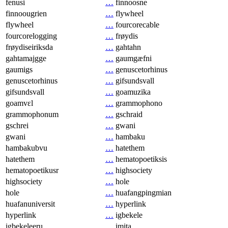
fenusi
…
finnoosne
finnoougrien
…
flywheel
flywheel
…
fourcorecable
fourcorelogging
…
frøydis
frøydiseiriksda
…
gahtahn
gahtamajgge
…
gaumgæfni
gaumigs
…
genuscetorhinus
genuscetorhinus
…
gifsundsvall
gifsundsvall
…
goamuzika
goamvɛl
…
grammophono
grammophonum
…
gschraid
gschrei
…
gwani
gwani
…
hambaku
hambakubvu
…
hatethem
hatethem
…
hematopoetiksis
hematopoetikusr
…
highsociety
highsociety
…
hole
hole
…
huafangpingmian
huafanuniversit
…
hyperlink
hyperlink
…
igbekele
igbekeleeru
…
imita