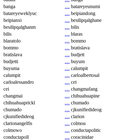
banga
…
batareyeunumi
batareyeweklyuc
…
beipiandong
beipianxi
…
besilipqalghane
besilipqalghanm
…
bilis
bilis
…
blaras
blaratolo
…
bommo
bommo
…
bratislava
bratislava
…
budjett
budjetti
…
buyum
buyuma
…
calumpit
calumpit
…
carloalbertosal
carloalessandro
…
cei
cei
…
changmafang
changmai
…
chihuahuapine
chihuahuaprickl
…
chumado
chumado
…
cjkunifiedideog
cjkunifiedideog
…
clarion
clarionangelfis
…
colmou
colmowo
…
conductapolitic
conductapoll
…
coracinidae