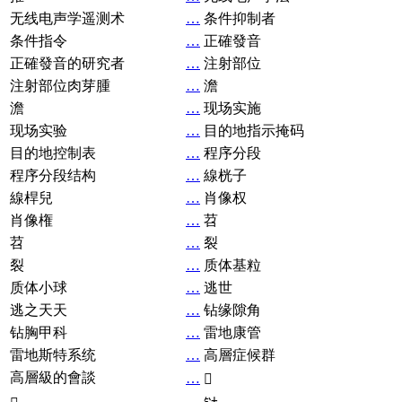
无线电声学遥测术
…
条件抑制者
条件指令
…
正確發音
正確發音的研究者
…
注射部位
注射部位肉芽腫
…
澹
澹
…
现场实施
现场实验
…
目的地指示掩码
目的地控制表
…
程序分段
程序分段结构
…
線桄子
線桿兒
…
肖像权
肖像権
…
苕
苕
…
裂
裂
…
质体基粒
质体小球
…
逃世
逃之天天
…
钻缘隙角
钻胸甲科
…
雷地康管
雷地斯特系统
…
高層症候群
高層級的會談
…
𧘞