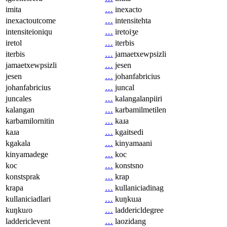
imita
…
inexacto
inexactoutcome
…
intensitehta
intensiteioniqu
…
iretoiʒe
iretol
…
iterbis
iterbis
…
jamaetxewpsizli
jamaetxewpsizli
…
jesen
jesen
…
johanfabricius
johanfabricius
…
juncal
juncales
…
kalangalanpiiri
kalangan
…
karbamilmetilen
karbamilornitin
…
kaɹa
kaɹa
…
kgaitsedi
kgakala
…
kinyamaani
kinyamadege
…
koc
koc
…
konstsno
konstsprak
…
krap
krapa
…
kullaniciadinag
kullaniciadlari
…
kuŋkuɹa
kuŋkuɾo
…
laddericldegree
laddericlevent
…
laozidang