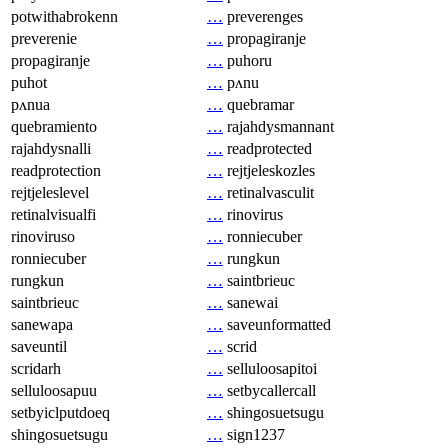
potwithabrokenn
…
preverenges
preverenie
…
propagiranje
propagiranje
…
puhoru
puhot
…
pʌnu
pʌnua
…
quebramar
quebramiento
…
rajahdysmannant
rajahdysnalli
…
readprotected
readprotection
…
rejtjeleskozles
rejtjeleslevel
…
retinalvasculit
retinalvisualfi
…
rinovirus
rinoviruso
…
ronniecuber
ronniecuber
…
rungkun
rungkun
…
saintbrieuc
saintbrieuc
…
sanewai
sanewapa
…
saveunformatted
saveuntil
…
scrid
scridarh
…
selluloosapitoi
selluloosapuu
…
setbycallercall
setbyiclputdoeq
…
shingosuetsugu
shingosuetsugu
…
sign1237