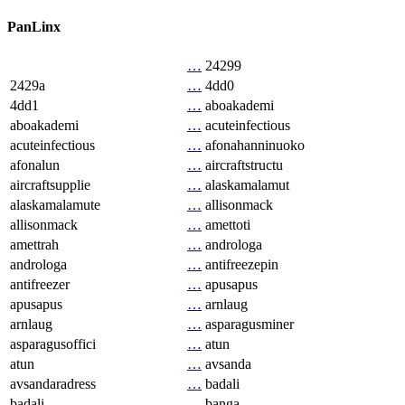
PanLinx
…
24299
2429a
…
4dd0
4dd1
…
aboakademi
aboakademi
…
acuteinfectious
acuteinfectious
…
afonahanninuoko
afonalun
…
aircraftstructu
aircraftsupplie
…
alaskamalamut
alaskamalamute
…
allisonmack
allisonmack
…
amettoti
amettrah
…
androloga
androloga
…
antifreezepin
antifreezer
…
apusapus
apusapus
…
arnlaug
arnlaug
…
asparagusminer
asparagusoffici
…
atun
atun
…
avsanda
avsandaradress
…
badali
badali
…
banga