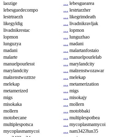
laozige
…
lebesguearea
lebesguedecompo
…
lestrtarzher
lestrtraezh
…
likegrimdeath
likegyldig
…
livadnikravljak
livadnikrestac
…
lopmon
lopmon
…
lunguzhao
lunguzya
…
madani
madani
…
malartanfostaio
malarte
…
manuelpourlelab
manuelpourlesst
…
marylandcity
marylandcity
…
małzenstwozawar
małzenstwoztrze
…
melekap
melekap
…
metamerization
metamerized
…
migs
migs
…
misokajy
misokaka
…
mollern
mollern
…
motobbaki
motobecane
…
multiplespotbea
multiplespotsca
…
mycoplasmamycoi
mycoplasmamycoi
…
nam342ʔlun35