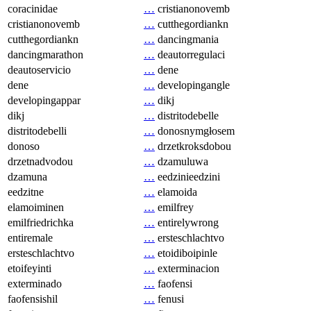
coracinidae
…
cristianonovemb
cristianonovemb
…
cutthegordiankn
cutthegordiankn
…
dancingmania
dancingmarathon
…
deautorregulaci
deautoservicio
…
dene
dene
…
developingangle
developingappar
…
dikj
dikj
…
distritodebelle
distritodebelli
…
donosnymgłosem
donoso
…
drzetkroksdobou
drzetnadvodou
…
dzamuluwa
dzamuna
…
eedzinieedzini
eedzitne
…
elamoida
elamoiminen
…
emilfrey
emilfriedrichka
…
entirelywrong
entiremale
…
ersteschlachtvo
ersteschlachtvo
…
etoidiboipinle
etoifeyinti
…
exterminacion
exterminado
…
faofensi
faofensishil
…
fenusi