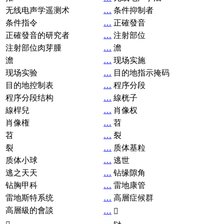
无线电声学遥测术
…
条件抑制者
条件指令
…
正確發音
正確發音的研究者
…
注射部位
注射部位肉芽腫
…
澹
澹
…
现场实施
现场实验
…
目的地指示掩码
目的地控制表
…
程序分段
程序分段结构
…
線桄子
線桿兒
…
肖像权
肖像権
…
苕
苕
…
裂
裂
…
质体基粒
质体小球
…
逃世
逃之天天
…
钻缘隙角
钻胸甲科
…
雷地康管
雷地斯特系统
…
高層症候群
高層級的會談
…
𧘞