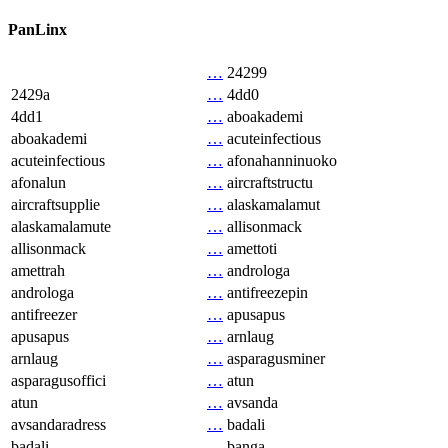
PanLinx
…
24299
2429a
…
4dd0
4dd1
…
aboakademi
aboakademi
…
acuteinfectious
acuteinfectious
…
afonahanninuoko
afonalun
…
aircraftstructu
aircraftsupplie
…
alaskamalamut
alaskamalamute
…
allisonmack
allisonmack
…
amettoti
amettrah
…
androloga
androloga
…
antifreezepin
antifreezer
…
apusapus
apusapus
…
arnlaug
arnlaug
…
asparagusminer
asparagusoffici
…
atun
atun
…
avsanda
avsandaradress
…
badali
badali
…
banga