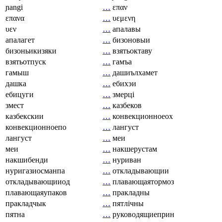
ɲangi
…
επαν
επανα
…
υεμενη
υεν
…
апалавы
апалагет
…
бизоновыи
бизоньикизяки
…
взятьоктаву
взятьотпуск
…
гамъа
гамыш
…
дашиълхамет
дашка
…
ебихэи
ебицуги
…
змерці
змест
…
казбеков
казбекскии
…
конвекционноеох
конвекционноепо
…
лангуст
лангуст
…
меи
меи
…
накшерустам
накшибенди
…
нуриван
нуригазиосманпа
…
откладывающии
откладывающииод
…
плавающаятормоз
плавающаяупаков
…
пракладны
пракладчык
…
пятлічны
пятна
…
руководящиеприн