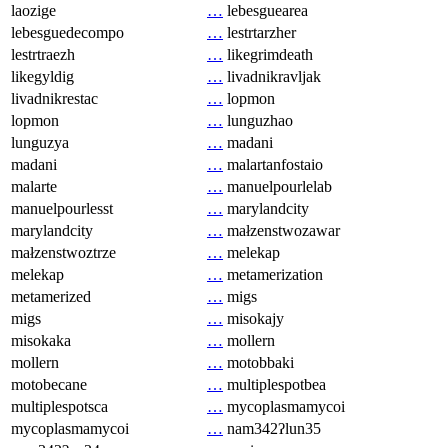
laozige
…
lebesguearea
lebesguedecompo
…
lestrtarzher
lestrtraezh
…
likegrimdeath
likegyldig
…
livadnikravljak
livadnikrestac
…
lopmon
lopmon
…
lunguzhao
lunguzya
…
madani
madani
…
malartanfostaio
malarte
…
manuelpourlelab
manuelpourlesst
…
marylandcity
marylandcity
…
małzenstwozawar
małzenstwoztrze
…
melekap
melekap
…
metamerization
metamerized
…
migs
migs
…
misokajy
misokaka
…
mollern
mollern
…
motobbaki
motobecane
…
multiplespotbea
multiplespotsca
…
mycoplasmamycoi
mycoplasmamycoi
…
nam342ʔlun35