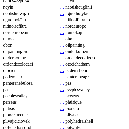
nam342ʔpɛ34
…
nayin
nayin
…
neotisheuglinii
neotisludwigii
…
nguoihoiykien
nguoihoiđau
…
nitinolfiltrano
nitinolsefiltra
…
nordeurope
nordeuropean
…
numokɔɲu
numol
…
obon
obon
…
oilpainting
oilpaintingbrus
…
onderkomen
onderkoning
…
ordendecodigosd
ordendecolocaci
…
otocichatham
otocici
…
pademshem
pademtuar
…
panteraneagra
panteranebulosa
…
pas
pas
…
peeplesvalley
peeplesvalley
…
perseus
perseus
…
phtisique
phtisis
…
pionera
pioneramente
…
plivaies
plivajiciclovek
…
polyhedralshell
polyhedralsolid
…
potwirker