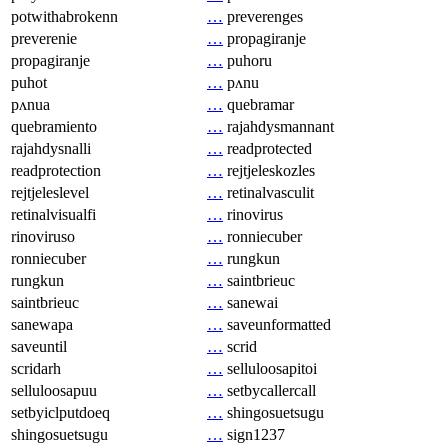
potwithabrokenn
…
preverenges
preverenie
…
propagiranje
propagiranje
…
puhoru
puhot
…
pʌnu
pʌnua
…
quebramar
quebramiento
…
rajahdysmannant
rajahdysnalli
…
readprotected
readprotection
…
rejtjeleskozles
rejtjeleslevel
…
retinalvasculit
retinalvisualfi
…
rinovirus
rinoviruso
…
ronniecuber
ronniecuber
…
rungkun
rungkun
…
saintbrieuc
saintbrieuc
…
sanewai
sanewapa
…
saveunformatted
saveuntil
…
scrid
scridarh
…
selluloosapitoi
selluloosapuu
…
setbycallercall
setbyiclputdoeq
…
shingosuetsugu
shingosuetsugu
…
sign1237