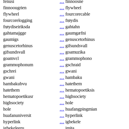
fenusi
…
finnoosne
finnoougrien
…
flywheel
flywheel
…
fourcorecable
fourcorelogging
…
frøydis
frøydiseiriksda
…
gahtahn
gahtamajgge
…
gaumgæfni
gaumigs
…
genuscetorhinus
genuscetorhinus
…
gifsundsvall
gifsundsvall
…
goamuzika
goamvɛl
…
grammophono
grammophonum
…
gschraid
gschrei
…
gwani
gwani
…
hambaku
hambakubvu
…
hatethem
hatethem
…
hematopoetiksis
hematopoetikusr
…
highsociety
highsociety
…
hole
hole
…
huafangpingmian
huafanuniversit
…
hyperlink
hyperlink
…
igbekele
igbekeleeru
…
imita