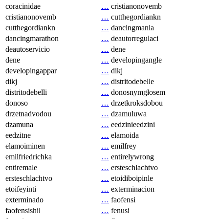
coracinidae
…
cristianonovemb
cristianonovemb
…
cutthegordiankn
cutthegordiankn
…
dancingmania
dancingmarathon
…
deautorregulaci
deautoservicio
…
dene
dene
…
developingangle
developingappar
…
dikj
dikj
…
distritodebelle
distritodebelli
…
donosnymgłosem
donoso
…
drzetkroksdobou
drzetnadvodou
…
dzamuluwa
dzamuna
…
eedzinieedzini
eedzitne
…
elamoida
elamoiminen
…
emilfrey
emilfriedrichka
…
entirelywrong
entiremale
…
ersteschlachtvo
ersteschlachtvo
…
etoidiboipinle
etoifeyinti
…
exterminacion
exterminado
…
faofensi
faofensishil
…
fenusi