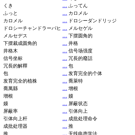
くき
…
ふってん
ふっと
…
カロメル
カロメル
…
ドロシーダンドリッジ
ドロシーチャンドラーパヒ
…
メルセゲル
メルセデス
…
下摆圆角的
下摆裁成圆角的
…
井格
井格木
…
信号场强度
信号坐标
…
冗長的廢話
冗長的解釋
…
包
包
…
发育完全的个体
发育完全的植株
…
喬萊特
喬萬縣
…
增根
增根
…
嫫
嫫
…
屏蔽状态
屏蔽率
…
引体向上
引体向上杆
…
成批处理命令
成批处理器
…
推
推
…
无线电声学法