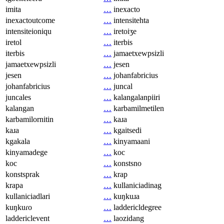
imita
…
inexacto
inexactoutcome
…
intensitehta
intensiteioniqu
…
iretoiʒe
iretol
…
iterbis
iterbis
…
jamaetxewpsizli
jamaetxewpsizli
…
jesen
jesen
…
johanfabricius
johanfabricius
…
juncal
juncales
…
kalangalanpiiri
kalangan
…
karbamilmetilen
karbamilornitin
…
kaɹa
kaɹa
…
kgaitsedi
kgakala
…
kinyamaani
kinyamadege
…
koc
koc
…
konstsno
konstsprak
…
krap
krapa
…
kullaniciadinag
kullaniciadlari
…
kuŋkuɹa
kuŋkuɾo
…
laddericldegree
laddericlevent
…
laozidang