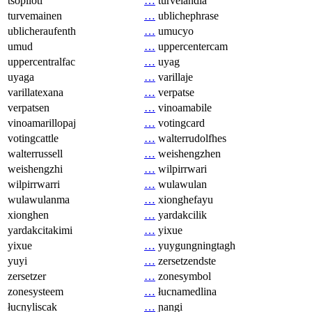
tsopilotl
…
turvelandia
turvemainen
…
ublichephrase
ublicheraufenth
…
umucyo
umud
…
uppercentercam
uppercentralfac
…
uyag
uyaga
…
varillaje
varillatexana
…
verpatse
verpatsen
…
vinoamabile
vinoamarillopaj
…
votingcard
votingcattle
…
walterrudolfhes
walterrussell
…
weishengzhen
weishengzhi
…
wilpirrwari
wilpirrwarri
…
wulawulan
wulawulanma
…
xionghefayu
xionghen
…
yardakcilik
yardakcitakimi
…
yixue
yixue
…
yuygungningtagh
yuyi
…
zersetzendste
zersetzer
…
zonesymbol
zonesysteem
…
łucnamedlina
łucnyliscak
…
ɲangi