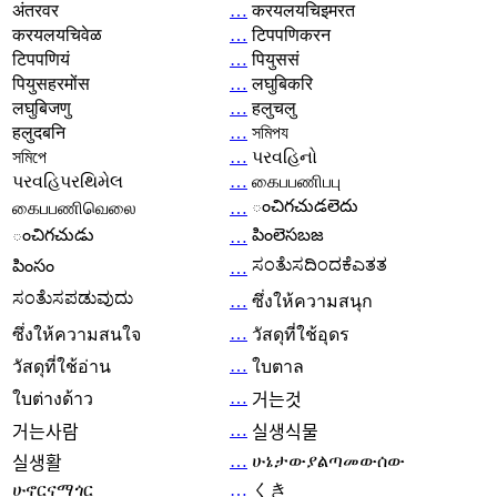
अंतरवर
…
करयलयचिइमरत
करयलयचिवेळ
…
टिपपणिकरन
टिपपणियं
…
पियुससं
पियुसहरमोंस
…
लघुबिकरि
लघुबिजणु
…
हलुचलु
हलुदबनि
…
সমিপয
সমিপে
…
પરવહિનો
પરવહિપરથિમેલ
…
கைபபணிபபு
ంచిగచుడలెదు
கைபபணிவெலை
…
ంచిగచుడు
పింలెసబజ
…
ಸಂತೆುಸದಿಂದಕೆಎತತ
పింసం
…
ಸಂತೆುಸಪಡುವುದು
…
ซึ่งให้ความสนุก
…
ซึ่งให้ความสนใจ
วัสดุที่ใช้อุดร
…
วัสดุที่ใช้อ่าน
ใบตาล
…
ใบต่างด้าว
거는것
…
거는사람
실생식물
…
ሁኔታውያልጣመውሰው
실생활
ሁኖርናማጎር
…
くき