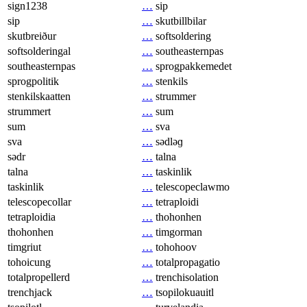
sign1238
…
sip
sip
…
skutbillbilar
skutbreiður
…
softsoldering
softsolderingal
…
southeasternpas
southeasternpas
…
sprogpakkemedet
sprogpolitik
…
stenkils
stenkilskaatten
…
strummer
strummert
…
sum
sum
…
sva
sva
…
sədləɡ
sədr
…
talna
talna
…
taskinlik
taskinlik
…
telescopeclawmo
telescopecollar
…
tetraploidi
tetraploidia
…
thohonhen
thohonhen
…
timgorman
timgriut
…
tohohoov
tohoicung
…
totalpropagatio
totalpropellerd
…
trenchisolation
trenchjack
…
tsopilokuauitl