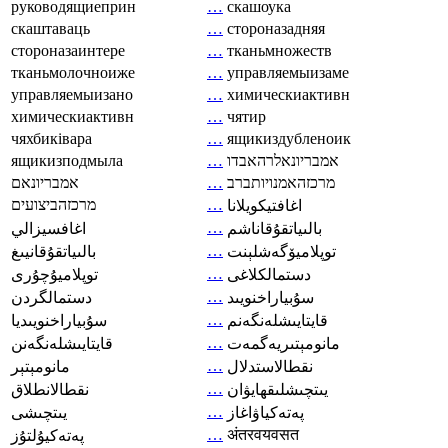
руководящиеприн
…
скашоука
скаштаваць
…
стороназадняя
стороназаинтере
…
тканьмножеств
тканьмолочноиже
…
управляемыизаме
управляемыизано
…
химическиактивн
химическиактивн
…
чятир
чяхбиківара
…
ящикиздубленоик
ящикизподмыла
…
אמבריונאלרהאבדו
אמבריונאם
…
מרכזהאמנויותברב
מרכזהביצועים
…
اغافتيكويلانا
…
بالىياتقۇقاناشم
اغافسيزالي
…
توپلاميۆگەشلېنت
بالىياتقۇقانيىغ
…
دستمالکلاغی
توپلاميۇچۇرى
…
سۇبياراخنويىد
دستمالگردن
…
قايتايىشلەنگەنم
سۇبياراخنويىديا
…
مانومېتىريەگمەت
قايتايىشلەنگەنن
…
نقطالاستدلال
مانومېتېر
…
يىتچىشلىقھايۋان
نقطالانطلاق
…
پەتەكياۋاغاز
يىتچىشى
…
अंतरवयवसत
پەتەكيۇلتۇز