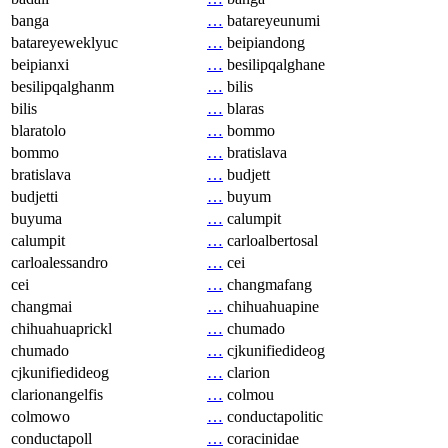
banga
…
batareyeunumi
batareyeweklyuc
…
beipiandong
beipianxi
…
besilipqalghane
besilipqalghanm
…
bilis
bilis
…
blaras
blaratolo
…
bommo
bommo
…
bratislava
bratislava
…
budjett
budjetti
…
buyum
buyuma
…
calumpit
calumpit
…
carloalbertosal
carloalessandro
…
cei
cei
…
changmafang
changmai
…
chihuahuapine
chihuahuaprickl
…
chumado
chumado
…
cjkunifiedideog
cjkunifiedideog
…
clarion
clarionangelfis
…
colmou
colmowo
…
conductapolitic
conductapoll
…
coracinidae