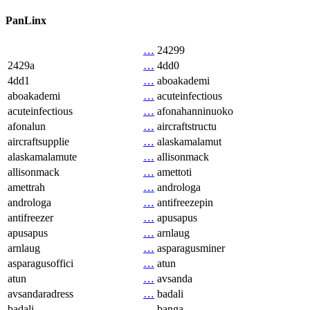
PanLinx
…
24299
2429a
…
4dd0
4dd1
…
aboakademi
aboakademi
…
acuteinfectious
acuteinfectious
…
afonahanninuoko
afonalun
…
aircraftstructu
aircraftsupplie
…
alaskamalamut
alaskamalamute
…
allisonmack
allisonmack
…
amettoti
amettrah
…
androloga
androloga
…
antifreezepin
antifreezer
…
apusapus
apusapus
…
arnlaug
arnlaug
…
asparagusminer
asparagusoffici
…
atun
atun
…
avsanda
avsandaradress
…
badali
badali
…
banga