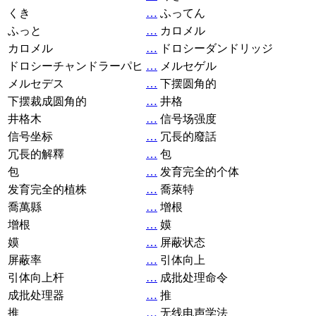
くき
…
ふってん
ふっと
…
カロメル
カロメル
…
ドロシーダンドリッジ
ドロシーチャンドラーパヒ
…
メルセゲル
メルセデス
…
下摆圆角的
下摆裁成圆角的
…
井格
井格木
…
信号场强度
信号坐标
…
冗長的廢話
冗長的解釋
…
包
包
…
发育完全的个体
发育完全的植株
…
喬萊特
喬萬縣
…
增根
增根
…
嫫
嫫
…
屏蔽状态
屏蔽率
…
引体向上
引体向上杆
…
成批处理命令
成批处理器
…
推
推
…
无线电声学法