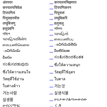
अंतरवर
…
करयलयचिइमरत
करयलयचिवेळ
…
टिपपणिकरन
टिपपणियं
…
पियुससं
पियुसहरमोंस
…
लघुबिकरि
लघुबिजणु
…
हलुचलु
हलुदबनि
…
সমিপয
সমিপে
…
પરવહિનો
પરવહિપરથિમેલ
…
கைபபணிபபு
ంచిగచుడలెదు
கைபபணிவெலை
…
ంచిగచుడు
పింలెసబజ
…
ಸಂತೆುಸದಿಂದಕೆಎತತ
పింసం
…
ಸಂತೆುಸಪಡುವುದು
…
ซึ่งให้ความสนุก
…
ซึ่งให้ความสนใจ
วัสดุที่ใช้อุดร
…
วัสดุที่ใช้อ่าน
ใบตาล
…
ใบต่างด้าว
거는것
…
거는사람
실생식물
…
ሁኔታውያልጣመውሰው
실생활
ሁኖርናማጎር
…
くき