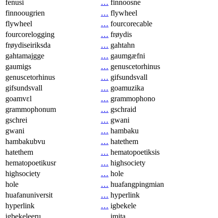
fenusi
…
finnoosne
finnoougrien
…
flywheel
flywheel
…
fourcorecable
fourcorelogging
…
frøydis
frøydiseiriksda
…
gahtahn
gahtamajgge
…
gaumgæfni
gaumigs
…
genuscetorhinus
genuscetorhinus
…
gifsundsvall
gifsundsvall
…
goamuzika
goamvɛl
…
grammophono
grammophonum
…
gschraid
gschrei
…
gwani
gwani
…
hambaku
hambakubvu
…
hatethem
hatethem
…
hematopoetiksis
hematopoetikusr
…
highsociety
highsociety
…
hole
hole
…
huafangpingmian
huafanuniversit
…
hyperlink
hyperlink
…
igbekele
igbekeleeru
…
imita