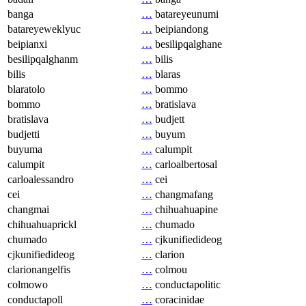
banga
…
batareyeunumi
batareyeweklyuc
…
beipiandong
beipianxi
…
besilipqalghane
besilipqalghanm
…
bilis
bilis
…
blaras
blaratolo
…
bommo
bommo
…
bratislava
bratislava
…
budjett
budjetti
…
buyum
buyuma
…
calumpit
calumpit
…
carloalbertosal
carloalessandro
…
cei
cei
…
changmafang
changmai
…
chihuahuapine
chihuahuaprickl
…
chumado
chumado
…
cjkunifiedideog
cjkunifiedideog
…
clarion
clarionangelfis
…
colmou
colmowo
…
conductapolitic
conductapoll
…
coracinidae