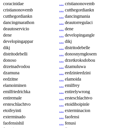
coracinidae
…
cristianonovemb
cristianonovemb
…
cutthegordiankn
cutthegordiankn
…
dancingmania
dancingmarathon
…
deautorregulaci
deautoservicio
…
dene
dene
…
developingangle
developingappar
…
dikj
dikj
…
distritodebelle
distritodebelli
…
donosnymgłosem
donoso
…
drzetkroksdobou
drzetnadvodou
…
dzamuluwa
dzamuna
…
eedzinieedzini
eedzitne
…
elamoida
elamoiminen
…
emilfrey
emilfriedrichka
…
entirelywrong
entiremale
…
ersteschlachtvo
ersteschlachtvo
…
etoidiboipinle
etoifeyinti
…
exterminacion
exterminado
…
faofensi
faofensishil
…
fenusi