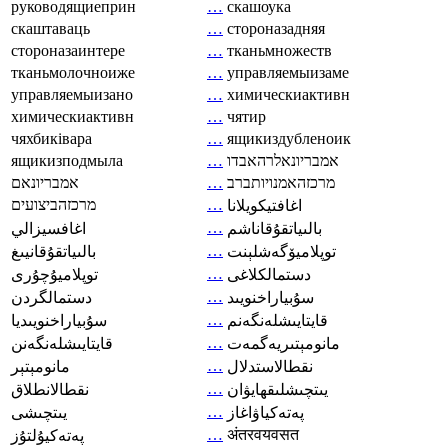
руководящиеприн
…
скашоука
скаштаваць
…
стороназадняя
стороназаинтере
…
тканьмножеств
тканьмолочноиже
…
управляемыизаме
управляемыизано
…
химическиактивн
химическиактивн
…
чятир
чяхбиківара
…
ящикиздубленоик
ящикизподмыла
…
אמבריונאלרהאבדו
אמבריונאם
…
מרכזהאמנויותברב
מרכזהביצועים
…
اغافتيكويلانا
…
بالىياتقۇقاناشم
اغافسيزالي
…
توپلاميۆگەشلېنت
بالىياتقۇقانيىغ
…
دستمالکلاغی
توپلاميۇچۇرى
…
سۇبياراخنويىد
دستمالگردن
…
قايتايىشلەنگەنم
سۇبياراخنويىديا
…
مانومېتىريەگمەت
قايتايىشلەنگەنن
…
نقطالاستدلال
مانومېتېر
…
يىتچىشلىقھايۋان
نقطالانطلاق
…
پەتەكياۋاغاز
يىتچىشى
…
अंतरवयवसत
پەتەكيۇلتۇز