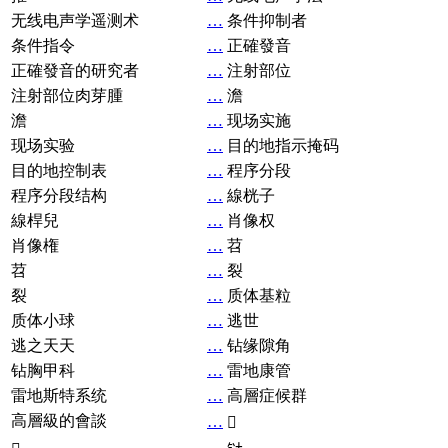
无线电声学遥测术
…
条件抑制者
条件指令
…
正確發音
正確發音的研究者
…
注射部位
注射部位肉芽腫
…
澹
澹
…
现场实施
现场实验
…
目的地指示掩码
目的地控制表
…
程序分段
程序分段结构
…
線桄子
線桿兒
…
肖像权
肖像権
…
苕
苕
…
裂
裂
…
质体基粒
质体小球
…
逃世
逃之天天
…
钻缘隙角
钻胸甲科
…
雷地康管
雷地斯特系统
…
高層症候群
高層級的會談
…
𧘞