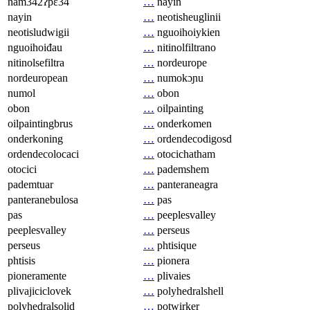
nam342ʔpɛ34
…
nayin
nayin
…
neotisheuglinii
neotisludwigii
…
nguoihoiykien
nguoihoiđau
…
nitinolfiltrano
nitinolsefiltra
…
nordeurope
nordeuropean
…
numokɔɲu
numol
…
obon
obon
…
oilpainting
oilpaintingbrus
…
onderkomen
onderkoning
…
ordendecodigosd
ordendecolocaci
…
otocichatham
otocici
…
pademshem
pademtuar
…
panteraneagra
panteranebulosa
…
pas
pas
…
peeplesvalley
peeplesvalley
…
perseus
perseus
…
phtisique
phtisis
…
pionera
pioneramente
…
plivaies
plivajiciclovek
…
polyhedralshell
polyhedralsolid
…
potwirker