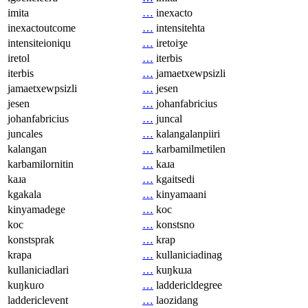
imita
…
inexacto
inexactoutcome
…
intensitehta
intensiteioniqu
…
iretoiʒe
iretol
…
iterbis
iterbis
…
jamaetxewpsizli
jamaetxewpsizli
…
jesen
jesen
…
johanfabricius
johanfabricius
…
juncal
juncales
…
kalangalanpiiri
kalangan
…
karbamilmetilen
karbamilornitin
…
kaɹa
kaɹa
…
kgaitsedi
kgakala
…
kinyamaani
kinyamadege
…
koc
koc
…
konstsno
konstsprak
…
krap
krapa
…
kullaniciadinag
kullaniciadlari
…
kuŋkuɹa
kuŋkuɾo
…
laddericldegree
laddericlevent
…
laozidang