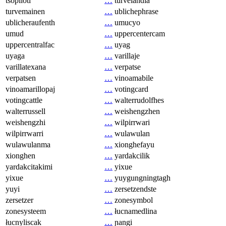
tsopilotl
…
turvelandia
turvemainen
…
ublichephrase
ublicheraufenth
…
umucyo
umud
…
uppercentercam
uppercentralfac
…
uyag
uyaga
…
varillaje
varillatexana
…
verpatse
verpatsen
…
vinoamabile
vinoamarillopaj
…
votingcard
votingcattle
…
walterrudolfhes
walterrussell
…
weishengzhen
weishengzhi
…
wilpirrwari
wilpirrwarri
…
wulawulan
wulawulanma
…
xionghefayu
xionghen
…
yardakcilik
yardakcitakimi
…
yixue
yixue
…
yuygungningtagh
yuyi
…
zersetzendste
zersetzer
…
zonesymbol
zonesysteem
…
łucnamedlina
łucnyliscak
…
ɲangi