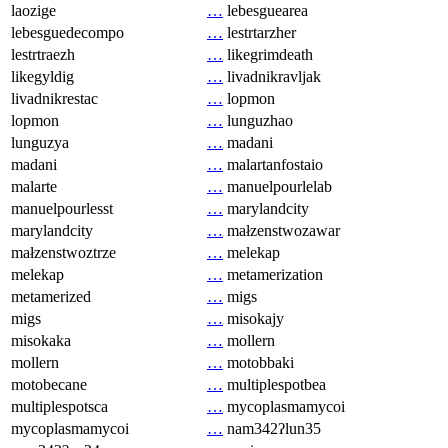
laozige
…
lebesguearea
lebesguedecompo
…
lestrtarzher
lestrtraezh
…
likegrimdeath
likegyldig
…
livadnikravljak
livadnikrestac
…
lopmon
lopmon
…
lunguzhao
lunguzya
…
madani
madani
…
malartanfostaio
malarte
…
manuelpourlelab
manuelpourlesst
…
marylandcity
marylandcity
…
małzenstwozawar
małzenstwoztrze
…
melekap
melekap
…
metamerization
metamerized
…
migs
migs
…
misokajy
misokaka
…
mollern
mollern
…
motobbaki
motobecane
…
multiplespotbea
multiplespotsca
…
mycoplasmamycoi
mycoplasmamycoi
…
nam342ʔlun35