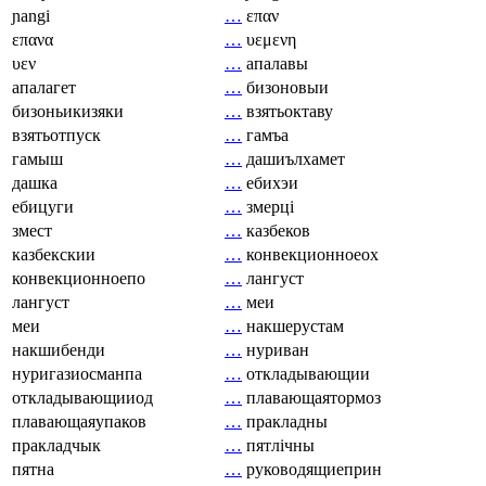
ɲangi
…
επαν
επανα
…
υεμενη
υεν
…
апалавы
апалагет
…
бизоновыи
бизоньикизяки
…
взятьоктаву
взятьотпуск
…
гамъа
гамыш
…
дашиълхамет
дашка
…
ебихэи
ебицуги
…
змерці
змест
…
казбеков
казбекскии
…
конвекционноеох
конвекционноепо
…
лангуст
лангуст
…
меи
меи
…
накшерустам
накшибенди
…
нуриван
нуригазиосманпа
…
откладывающии
откладывающииод
…
плавающаятормоз
плавающаяупаков
…
пракладны
пракладчык
…
пятлічны
пятна
…
руководящиеприн