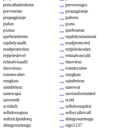
potwithabrokenn
…
preverenges
preverenie
…
propagiranje
propagiranje
…
puhoru
puhot
…
pʌnu
pʌnua
…
quebramar
quebramiento
…
rajahdysmannant
rajahdysnalli
…
readprotected
readprotection
…
rejtjeleskozles
rejtjeleslevel
…
retinalvasculit
retinalvisualfi
…
rinovirus
rinoviruso
…
ronniecuber
ronniecuber
…
rungkun
rungkun
…
saintbrieuc
saintbrieuc
…
sanewai
sanewapa
…
saveunformatted
saveuntil
…
scrid
scridarh
…
selluloosapitoi
selluloosapuu
…
setbycallercall
setbyiclputdoeq
…
shingosuetsugu
shingosuetsugu
…
sign1237