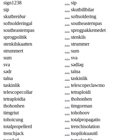
sign1238
…
sip
sip
…
skutbillbilar
skutbreiður
…
softsoldering
softsolderingal
…
southeasternpas
southeasternpas
…
sprogpakkemedet
sprogpolitik
…
stenkils
stenkilskaatten
…
strummer
strummert
…
sum
sum
…
sva
sva
…
sədləɡ
sədr
…
talna
talna
…
taskinlik
taskinlik
…
telescopeclawmo
telescopecollar
…
tetraploidi
tetraploidia
…
thohonhen
thohonhen
…
timgorman
timgriut
…
tohohoov
tohoicung
…
totalpropagatio
totalpropellerd
…
trenchisolation
trenchjack
…
tsopilokuauitl