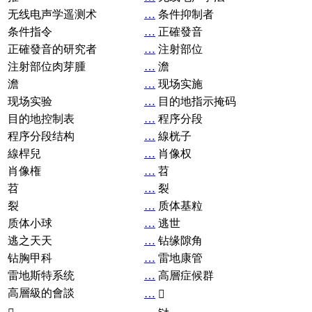
无线电声学遥测术
…
条件抑制者
条件指令
…
正確發音
正確發音的研究者
…
注射部位
注射部位肉芽腫
…
澹
澹
…
现场实施
现场实验
…
目的地指示掩码
目的地控制表
…
程序分段
程序分段结构
…
線桄子
線桿兒
…
肖像权
肖像権
…
苕
苕
…
裂
裂
…
质体基粒
质体小球
…
逃世
逃之天天
…
钻缘隙角
钻胸甲科
…
雷地康管
雷地斯特系统
…
高層症候群
高層級的會談
…
𧘞