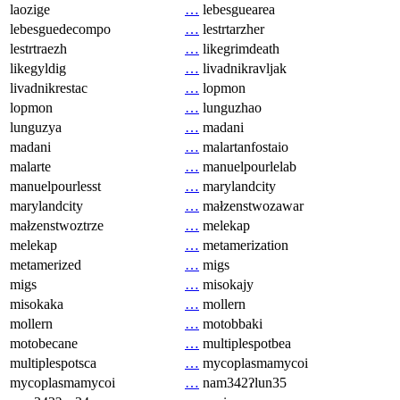
laozige
…
lebesguearea
lebesguedecompo
…
lestrtarzher
lestrtraezh
…
likegrimdeath
likegyldig
…
livadnikravljak
livadnikrestac
…
lopmon
lopmon
…
lunguzhao
lunguzya
…
madani
madani
…
malartanfostaio
malarte
…
manuelpourlelab
manuelpourlesst
…
marylandcity
marylandcity
…
małzenstwozawar
małzenstwoztrze
…
melekap
melekap
…
metamerization
metamerized
…
migs
migs
…
misokajy
misokaka
…
mollern
mollern
…
motobbaki
motobecane
…
multiplespotbea
multiplespotsca
…
mycoplasmamycoi
mycoplasmamycoi
…
nam342ʔlun35