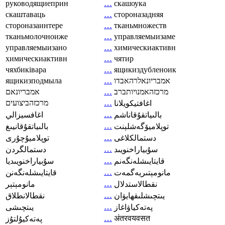
руководящиеприн
…
скашоука
скаштаваць
…
стороназадняя
стороназаинтере
…
тканьмножеств
тканьмолочноиже
…
управляемыизаме
управляемыизано
…
химическиактивн
химическиактивн
…
чятир
чяхбиківара
…
ящикиздубленоик
ящикизподмыла
…
אמבריונאלרהאבדו
אמבריונאם
…
מרכזהאמנויותברב
מרכזהביצועים
…
اغافتيكويلانا
…
بالىياتقۇقاناشم
اغافسيزالي
…
توپلاميۆگەشلېنت
بالىياتقۇقانيىغ
…
دستمالکلاغی
توپلاميۇچۇرى
…
سۇبياراخنويىد
دستمالگردن
…
قايتايىشلەنگەنم
سۇبياراخنويىديا
…
مانومېتىريەگمەت
قايتايىشلەنگەنن
…
نقطالاستدلال
مانومېتېر
…
يىتچىشلىقھايۋان
نقطالانطلاق
…
پەتەكياۋاغاز
يىتچىشى
…
अंतरवयवसत
پەتەكيۇلتۇز