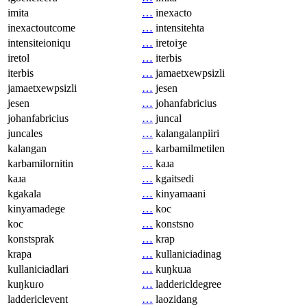
imita
…
inexacto
inexactoutcome
…
intensitehta
intensiteioniqu
…
iretoiʒe
iretol
…
iterbis
iterbis
…
jamaetxewpsizli
jamaetxewpsizli
…
jesen
jesen
…
johanfabricius
johanfabricius
…
juncal
juncales
…
kalangalanpiiri
kalangan
…
karbamilmetilen
karbamilornitin
…
kaɹa
kaɹa
…
kgaitsedi
kgakala
…
kinyamaani
kinyamadege
…
koc
koc
…
konstsno
konstsprak
…
krap
krapa
…
kullaniciadinag
kullaniciadlari
…
kuŋkuɹa
kuŋkuɾo
…
laddericldegree
laddericlevent
…
laozidang