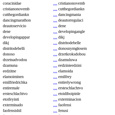
coracinidae
…
cristianonovemb
cristianonovemb
…
cutthegordiankn
cutthegordiankn
…
dancingmania
dancingmarathon
…
deautorregulaci
deautoservicio
…
dene
dene
…
developingangle
developingappar
…
dikj
dikj
…
distritodebelle
distritodebelli
…
donosnymgłosem
donoso
…
drzetkroksdobou
drzetnadvodou
…
dzamuluwa
dzamuna
…
eedzinieedzini
eedzitne
…
elamoida
elamoiminen
…
emilfrey
emilfriedrichka
…
entirelywrong
entiremale
…
ersteschlachtvo
ersteschlachtvo
…
etoidiboipinle
etoifeyinti
…
exterminacion
exterminado
…
faofensi
faofensishil
…
fenusi