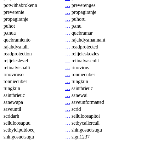
potwithabrokenn
…
preverenges
preverenie
…
propagiranje
propagiranje
…
puhoru
puhot
…
pʌnu
pʌnua
…
quebramar
quebramiento
…
rajahdysmannant
rajahdysnalli
…
readprotected
readprotection
…
rejtjeleskozles
rejtjeleslevel
…
retinalvasculit
retinalvisualfi
…
rinovirus
rinoviruso
…
ronniecuber
ronniecuber
…
rungkun
rungkun
…
saintbrieuc
saintbrieuc
…
sanewai
sanewapa
…
saveunformatted
saveuntil
…
scrid
scridarh
…
selluloosapitoi
selluloosapuu
…
setbycallercall
setbyiclputdoeq
…
shingosuetsugu
shingosuetsugu
…
sign1237