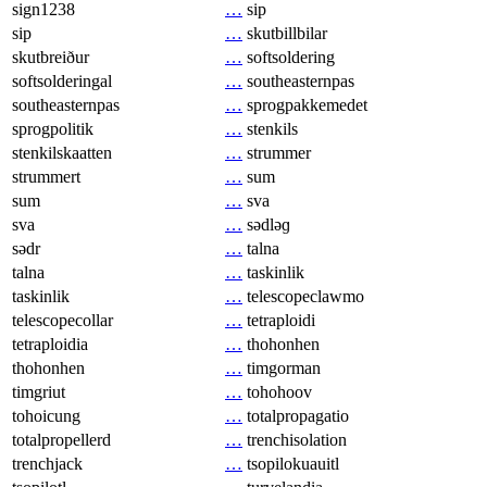
sign1238
…
sip
sip
…
skutbillbilar
skutbreiður
…
softsoldering
softsolderingal
…
southeasternpas
southeasternpas
…
sprogpakkemedet
sprogpolitik
…
stenkils
stenkilskaatten
…
strummer
strummert
…
sum
sum
…
sva
sva
…
sədləɡ
sədr
…
talna
talna
…
taskinlik
taskinlik
…
telescopeclawmo
telescopecollar
…
tetraploidi
tetraploidia
…
thohonhen
thohonhen
…
timgorman
timgriut
…
tohohoov
tohoicung
…
totalpropagatio
totalpropellerd
…
trenchisolation
trenchjack
…
tsopilokuauitl