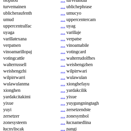
tsopilotl
…
turvelandia
turvemainen
…
ublichephrase
ublicheraufenth
…
umucyo
umud
…
uppercentercam
uppercentralfac
…
uyag
uyaga
…
varillaje
varillatexana
…
verpatse
verpatsen
…
vinoamabile
vinoamarillopaj
…
votingcard
votingcattle
…
walterrudolfhes
walterrussell
…
weishengzhen
weishengzhi
…
wilpirrwari
wilpirrwarri
…
wulawulan
wulawulanma
…
xionghefayu
xionghen
…
yardakcilik
yardakcitakimi
…
yixue
yixue
…
yuygungningtagh
yuyi
…
zersetzendste
zersetzer
…
zonesymbol
zonesysteem
…
łucnamedlina
łucnyliscak
…
ɲangi