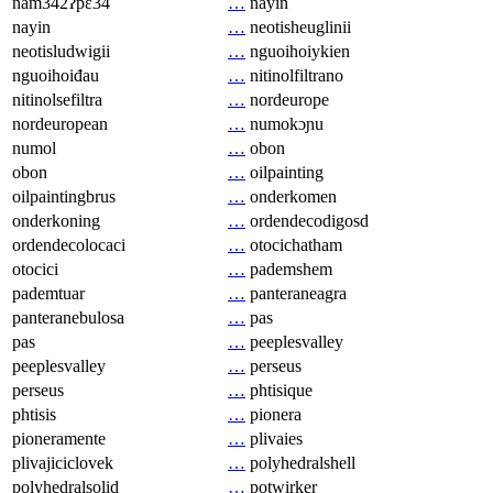
nam342ʔpɛ34
…
nayin
nayin
…
neotisheuglinii
neotisludwigii
…
nguoihoiykien
nguoihoiđau
…
nitinolfiltrano
nitinolsefiltra
…
nordeurope
nordeuropean
…
numokɔɲu
numol
…
obon
obon
…
oilpainting
oilpaintingbrus
…
onderkomen
onderkoning
…
ordendecodigosd
ordendecolocaci
…
otocichatham
otocici
…
pademshem
pademtuar
…
panteraneagra
panteranebulosa
…
pas
pas
…
peeplesvalley
peeplesvalley
…
perseus
perseus
…
phtisique
phtisis
…
pionera
pioneramente
…
plivaies
plivajiciclovek
…
polyhedralshell
polyhedralsolid
…
potwirker