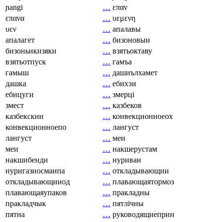
ɲangi
…
επαν
επανα
…
υεμενη
υεν
…
апалавы
апалагет
…
бизоновыи
бизоньикизяки
…
взятьоктаву
взятьотпуск
…
гамъа
гамыш
…
дашиълхамет
дашка
…
ебихэи
ебицуги
…
змерці
змест
…
казбеков
казбекскии
…
конвекционноеох
конвекционноепо
…
лангуст
лангуст
…
меи
меи
…
накшерустам
накшибенди
…
нуриван
нуригазиосманпа
…
откладывающии
откладывающииод
…
плавающаятормоз
плавающаяупаков
…
пракладны
пракладчык
…
пятлічны
пятна
…
руководящиеприн