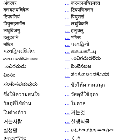
अंतरवर
…
करयलयचिइमरत
करयलयचिवेळ
…
टिपपणिकरन
टिपपणियं
…
पियुससं
पियुसहरमोंस
…
लघुबिकरि
लघुबिजणु
…
हलुचलु
हलुदबनि
…
সমিপয
সমিপে
…
પરવહિનો
પરવહિપરથિમેલ
…
கைபபணிபபு
ంచిగచుడలెదు
கைபபணிவெலை
…
ంచిగచుడు
పింలెసబజ
…
ಸಂತೆುಸದಿಂದಕೆಎತತ
పింసం
…
ಸಂತೆುಸಪಡುವುದು
…
ซึ่งให้ความสนุก
…
ซึ่งให้ความสนใจ
วัสดุที่ใช้อุดร
…
วัสดุที่ใช้อ่าน
ใบตาล
…
ใบต่างด้าว
거는것
…
거는사람
실생식물
…
ሁኔታውያልጣመውሰው
실생활
ሁኖርናማጎር
…
くき