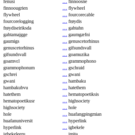
fenusi
…
finnoosne
finnoougrien
…
flywheel
flywheel
…
fourcorecable
fourcorelogging
…
frøydis
frøydiseiriksda
…
gahtahn
gahtamajgge
…
gaumgæfni
gaumigs
…
genuscetorhinus
genuscetorhinus
…
gifsundsvall
gifsundsvall
…
goamuzika
goamvɛl
…
grammophono
grammophonum
…
gschraid
gschrei
…
gwani
gwani
…
hambaku
hambakubvu
…
hatethem
hatethem
…
hematopoetiksis
hematopoetikusr
…
highsociety
highsociety
…
hole
hole
…
huafangpingmian
huafanuniversit
…
hyperlink
hyperlink
…
igbekele
igbekeleeru
…
imita