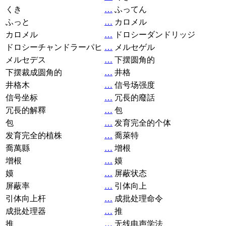
くき
…
ふってん
ふっと
…
カロメル
カロメル
…
ドロシーダンドリッジ
ドロシーチャンドラーパヒ
…
メルセゲル
メルセデス
…
下摆圆角的
下摆裁成圆角的
…
井格
井格木
…
信号场强度
信号坐标
…
冗長的廢話
冗長的解釋
…
包
包
…
发育完全的个体
发育完全的植株
…
喬萊特
喬萬縣
…
增根
增根
…
嫫
嫫
…
屏蔽状态
屏蔽率
…
引体向上
引体向上杆
…
成批处理命令
成批处理器
…
推
推
…
无线电声学法