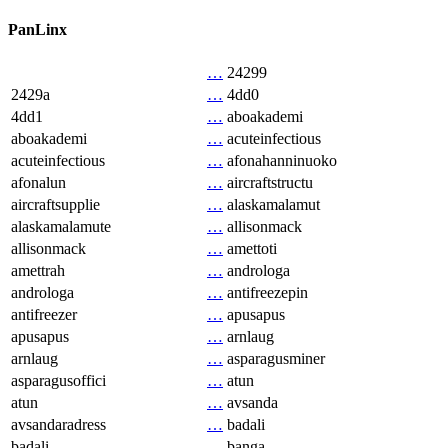
PanLinx
…
24299
2429a
…
4dd0
4dd1
…
aboakademi
aboakademi
…
acuteinfectious
acuteinfectious
…
afonahanninuoko
afonalun
…
aircraftstructu
aircraftsupplie
…
alaskamalamut
alaskamalamute
…
allisonmack
allisonmack
…
amettoti
amettrah
…
androloga
androloga
…
antifreezepin
antifreezer
…
apusapus
apusapus
…
arnlaug
arnlaug
…
asparagusminer
asparagusoffici
…
atun
atun
…
avsanda
avsandaradress
…
badali
badali
…
banga