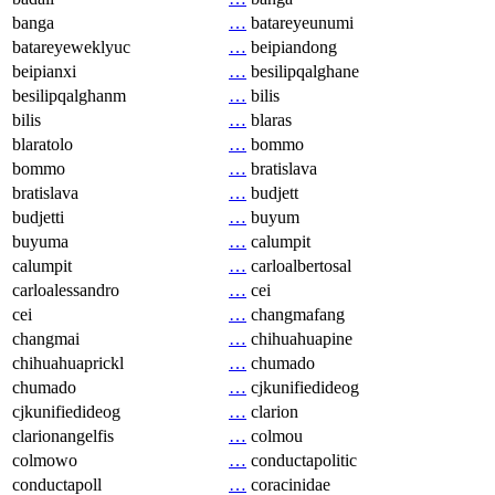
banga
…
batareyeunumi
batareyeweklyuc
…
beipiandong
beipianxi
…
besilipqalghane
besilipqalghanm
…
bilis
bilis
…
blaras
blaratolo
…
bommo
bommo
…
bratislava
bratislava
…
budjett
budjetti
…
buyum
buyuma
…
calumpit
calumpit
…
carloalbertosal
carloalessandro
…
cei
cei
…
changmafang
changmai
…
chihuahuapine
chihuahuaprickl
…
chumado
chumado
…
cjkunifiedideog
cjkunifiedideog
…
clarion
clarionangelfis
…
colmou
colmowo
…
conductapolitic
conductapoll
…
coracinidae