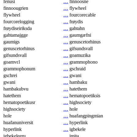
fenusi
…
finnoosne
finnoougrien
…
flywheel
flywheel
…
fourcorecable
fourcorelogging
…
frøydis
frøydiseiriksda
…
gahtahn
gahtamajgge
…
gaumgæfni
gaumigs
…
genuscetorhinus
genuscetorhinus
…
gifsundsvall
gifsundsvall
…
goamuzika
goamvɛl
…
grammophono
grammophonum
…
gschraid
gschrei
…
gwani
gwani
…
hambaku
hambakubvu
…
hatethem
hatethem
…
hematopoetiksis
hematopoetikusr
…
highsociety
highsociety
…
hole
hole
…
huafangpingmian
huafanuniversit
…
hyperlink
hyperlink
…
igbekele
igbekeleeru
…
imita