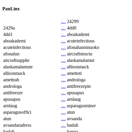
PanLinx
…
24299
2429a
…
4dd0
4dd1
…
aboakademi
aboakademi
…
acuteinfectious
acuteinfectious
…
afonahanninuoko
afonalun
…
aircraftstructu
aircraftsupplie
…
alaskamalamut
alaskamalamute
…
allisonmack
allisonmack
…
amettoti
amettrah
…
androloga
androloga
…
antifreezepin
antifreezer
…
apusapus
apusapus
…
arnlaug
arnlaug
…
asparagusminer
asparagusoffici
…
atun
atun
…
avsanda
avsandaradress
…
badali
badali
…
banga