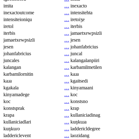
imita
…
inexacto
inexactoutcome
…
intensitehta
intensiteioniqu
…
iretoiʒe
iretol
…
iterbis
iterbis
…
jamaetxewpsizli
jamaetxewpsizli
…
jesen
jesen
…
johanfabricius
johanfabricius
…
juncal
juncales
…
kalangalanpiiri
kalangan
…
karbamilmetilen
karbamilornitin
…
kaɹa
kaɹa
…
kgaitsedi
kgakala
…
kinyamaani
kinyamadege
…
koc
koc
…
konstsno
konstsprak
…
krap
krapa
…
kullaniciadinag
kullaniciadlari
…
kuŋkuɹa
kuŋkuɾo
…
laddericldegree
laddericlevent
…
laozidang