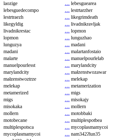
laozige
…
lebesguearea
lebesguedecompo
…
lestrtarzher
lestrtraezh
…
likegrimdeath
likegyldig
…
livadnikravljak
livadnikrestac
…
lopmon
lopmon
…
lunguzhao
lunguzya
…
madani
madani
…
malartanfostaio
malarte
…
manuelpourlelab
manuelpourlesst
…
marylandcity
marylandcity
…
małzenstwozawar
małzenstwoztrze
…
melekap
melekap
…
metamerization
metamerized
…
migs
migs
…
misokajy
misokaka
…
mollern
mollern
…
motobbaki
motobecane
…
multiplespotbea
multiplespotsca
…
mycoplasmamycoi
mycoplasmamycoi
…
nam342ʔlun35