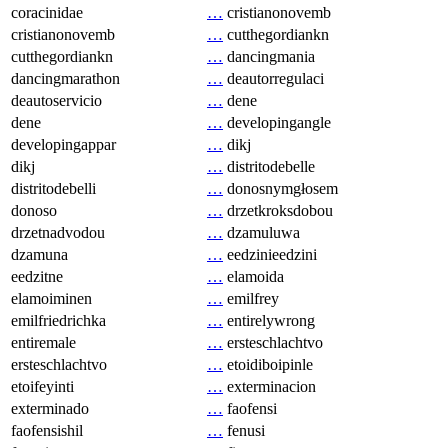
coracinidae
…
cristianonovemb
cristianonovemb
…
cutthegordiankn
cutthegordiankn
…
dancingmania
dancingmarathon
…
deautorregulaci
deautoservicio
…
dene
dene
…
developingangle
developingappar
…
dikj
dikj
…
distritodebelle
distritodebelli
…
donosnymgłosem
donoso
…
drzetkroksdobou
drzetnadvodou
…
dzamuluwa
dzamuna
…
eedzinieedzini
eedzitne
…
elamoida
elamoiminen
…
emilfrey
emilfriedrichka
…
entirelywrong
entiremale
…
ersteschlachtvo
ersteschlachtvo
…
etoidiboipinle
etoifeyinti
…
exterminacion
exterminado
…
faofensi
faofensishil
…
fenusi