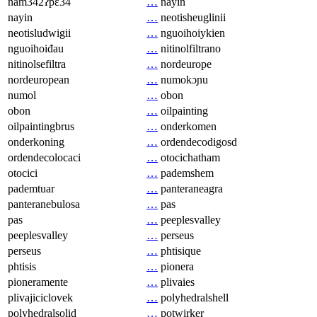
nam342ʔpɛ34
…
nayin
nayin
…
neotisheuglinii
neotisludwigii
…
nguoihoiykien
nguoihoiđau
…
nitinolfiltrano
nitinolsefiltra
…
nordeurope
nordeuropean
…
numokɔɲu
numol
…
obon
obon
…
oilpainting
oilpaintingbrus
…
onderkomen
onderkoning
…
ordendecodigosd
ordendecolocaci
…
otocichatham
otocici
…
pademshem
pademtuar
…
panteraneagra
panteranebulosa
…
pas
pas
…
peeplesvalley
peeplesvalley
…
perseus
perseus
…
phtisique
phtisis
…
pionera
pioneramente
…
plivaies
plivajiciclovek
…
polyhedralshell
polyhedralsolid
…
potwirker