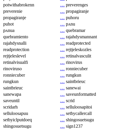
potwithabrokenn
…
preverenges
preverenie
…
propagiranje
propagiranje
…
puhoru
puhot
…
pʌnu
pʌnua
…
quebramar
quebramiento
…
rajahdysmannant
rajahdysnalli
…
readprotected
readprotection
…
rejtjeleskozles
rejtjeleslevel
…
retinalvasculit
retinalvisualfi
…
rinovirus
rinoviruso
…
ronniecuber
ronniecuber
…
rungkun
rungkun
…
saintbrieuc
saintbrieuc
…
sanewai
sanewapa
…
saveunformatted
saveuntil
…
scrid
scridarh
…
selluloosapitoi
selluloosapuu
…
setbycallercall
setbyiclputdoeq
…
shingosuetsugu
shingosuetsugu
…
sign1237