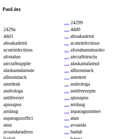
PanLinx
…
24299
2429a
…
4dd0
4dd1
…
aboakademi
aboakademi
…
acuteinfectious
acuteinfectious
…
afonahanninuoko
afonalun
…
aircraftstructu
aircraftsupplie
…
alaskamalamut
alaskamalamute
…
allisonmack
allisonmack
…
amettoti
amettrah
…
androloga
androloga
…
antifreezepin
antifreezer
…
apusapus
apusapus
…
arnlaug
arnlaug
…
asparagusminer
asparagusoffici
…
atun
atun
…
avsanda
avsandaradress
…
badali
badali
…
banga