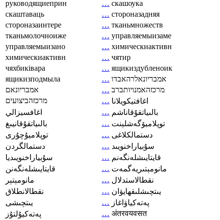
руководящиеприн
…
скашоука
скаштаваць
…
стороназадняя
стороназаинтере
…
тканьмножеств
тканьмолочноиже
…
управляемыизаме
управляемыизано
…
химическиактивн
химическиактивн
…
чятир
чяхбиківара
…
ящикиздубленоик
ящикизподмыла
…
אמבריונאלרהאבדו
אמבריונאם
…
מרכזהאמנויותברב
מרכזהביצועים
…
اغافتيكويلانا
…
بالىياتقۇقاناشم
اغافسيزالي
…
توپلاميۆگەشلېنت
بالىياتقۇقانيىغ
…
دستمالکلاغی
توپلاميۇچۇرى
…
سۇبياراخنويىد
دستمالگردن
…
قايتايىشلەنگەنم
سۇبياراخنويىديا
…
مانومېتىريەگمەت
قايتايىشلەنگەنن
…
نقطالاستدلال
مانومېتېر
…
يىتچىشلىقھايۋان
نقطالانطلاق
…
پەتەكياۋاغاز
يىتچىشى
…
अंतरवयवसत
پەتەكيۇلتۇز