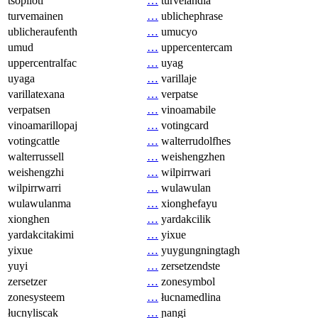
tsopilotl
…
turvelandia
turvemainen
…
ublichephrase
ublicheraufenth
…
umucyo
umud
…
uppercentercam
uppercentralfac
…
uyag
uyaga
…
varillaje
varillatexana
…
verpatse
verpatsen
…
vinoamabile
vinoamarillopaj
…
votingcard
votingcattle
…
walterrudolfhes
walterrussell
…
weishengzhen
weishengzhi
…
wilpirrwari
wilpirrwarri
…
wulawulan
wulawulanma
…
xionghefayu
xionghen
…
yardakcilik
yardakcitakimi
…
yixue
yixue
…
yuygungningtagh
yuyi
…
zersetzendste
zersetzer
…
zonesymbol
zonesysteem
…
łucnamedlina
łucnyliscak
…
ɲangi