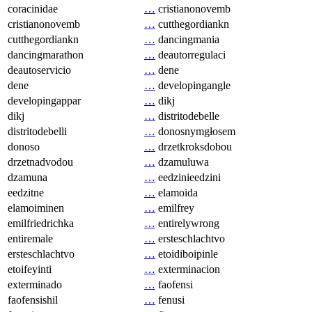
coracinidae
…
cristianonovemb
cristianonovemb
…
cutthegordiankn
cutthegordiankn
…
dancingmania
dancingmarathon
…
deautorregulaci
deautoservicio
…
dene
dene
…
developingangle
developingappar
…
dikj
dikj
…
distritodebelle
distritodebelli
…
donosnymgłosem
donoso
…
drzetkroksdobou
drzetnadvodou
…
dzamuluwa
dzamuna
…
eedzinieedzini
eedzitne
…
elamoida
elamoiminen
…
emilfrey
emilfriedrichka
…
entirelywrong
entiremale
…
ersteschlachtvo
ersteschlachtvo
…
etoidiboipinle
etoifeyinti
…
exterminacion
exterminado
…
faofensi
faofensishil
…
fenusi