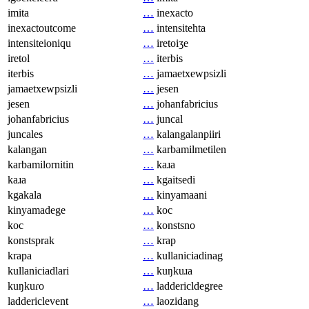
imita
…
inexacto
inexactoutcome
…
intensitehta
intensiteioniqu
…
iretoiʒe
iretol
…
iterbis
iterbis
…
jamaetxewpsizli
jamaetxewpsizli
…
jesen
jesen
…
johanfabricius
johanfabricius
…
juncal
juncales
…
kalangalanpiiri
kalangan
…
karbamilmetilen
karbamilornitin
…
kaɹa
kaɹa
…
kgaitsedi
kgakala
…
kinyamaani
kinyamadege
…
koc
koc
…
konstsno
konstsprak
…
krap
krapa
…
kullaniciadinag
kullaniciadlari
…
kuŋkuɹa
kuŋkuɾo
…
laddericldegree
laddericlevent
…
laozidang