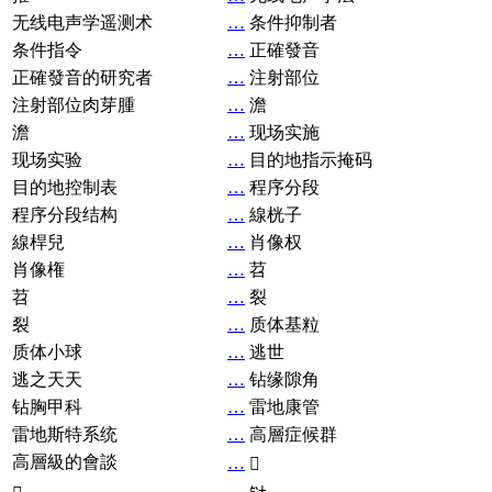
无线电声学遥测术
…
条件抑制者
条件指令
…
正確發音
正確發音的研究者
…
注射部位
注射部位肉芽腫
…
澹
澹
…
现场实施
现场实验
…
目的地指示掩码
目的地控制表
…
程序分段
程序分段结构
…
線桄子
線桿兒
…
肖像权
肖像権
…
苕
苕
…
裂
裂
…
质体基粒
质体小球
…
逃世
逃之天天
…
钻缘隙角
钻胸甲科
…
雷地康管
雷地斯特系统
…
高層症候群
高層級的會談
…
𧘞