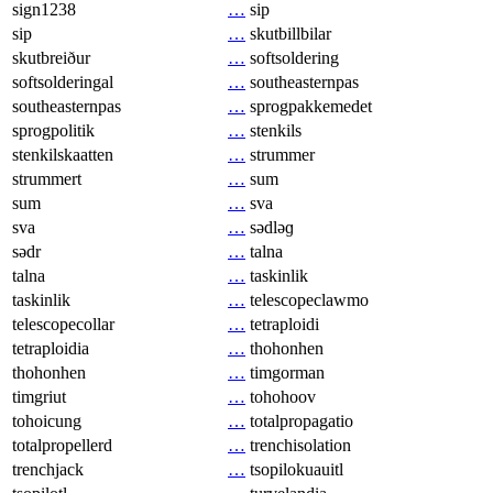
sign1238
…
sip
sip
…
skutbillbilar
skutbreiður
…
softsoldering
softsolderingal
…
southeasternpas
southeasternpas
…
sprogpakkemedet
sprogpolitik
…
stenkils
stenkilskaatten
…
strummer
strummert
…
sum
sum
…
sva
sva
…
sədləɡ
sədr
…
talna
talna
…
taskinlik
taskinlik
…
telescopeclawmo
telescopecollar
…
tetraploidi
tetraploidia
…
thohonhen
thohonhen
…
timgorman
timgriut
…
tohohoov
tohoicung
…
totalpropagatio
totalpropellerd
…
trenchisolation
trenchjack
…
tsopilokuauitl