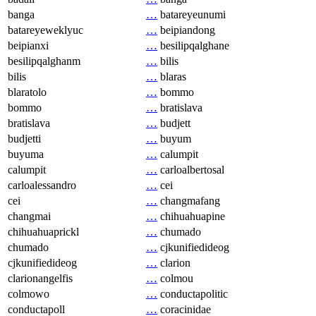
banga
…
batareyeunumi
batareyeweklyuc
…
beipiandong
beipianxi
…
besilipqalghane
besilipqalghanm
…
bilis
bilis
…
blaras
blaratolo
…
bommo
bommo
…
bratislava
bratislava
…
budjett
budjetti
…
buyum
buyuma
…
calumpit
calumpit
…
carloalbertosal
carloalessandro
…
cei
cei
…
changmafang
changmai
…
chihuahuapine
chihuahuaprickl
…
chumado
chumado
…
cjkunifiedideog
cjkunifiedideog
…
clarion
clarionangelfis
…
colmou
colmowo
…
conductapolitic
conductapoll
…
coracinidae