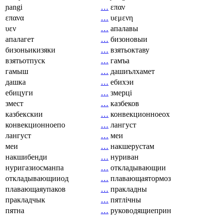
ɲangi
…
επαν
επανα
…
υεμενη
υεν
…
апалавы
апалагет
…
бизоновыи
бизоньикизяки
…
взятьоктаву
взятьотпуск
…
гамъа
гамыш
…
дашиълхамет
дашка
…
ебихэи
ебицуги
…
змерці
змест
…
казбеков
казбекскии
…
конвекционноеох
конвекционноепо
…
лангуст
лангуст
…
меи
меи
…
накшерустам
накшибенди
…
нуриван
нуригазиосманпа
…
откладывающии
откладывающииод
…
плавающаятормоз
плавающаяупаков
…
пракладны
пракладчык
…
пятлічны
пятна
…
руководящиеприн