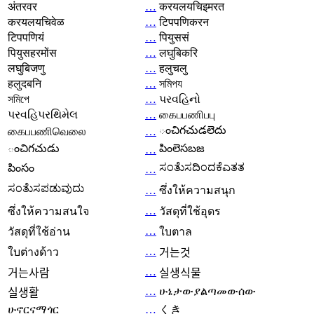
अंतरवर
…
करयलयचिइमरत
करयलयचिवेळ
…
टिपपणिकरन
टिपपणियं
…
पियुससं
पियुसहरमोंस
…
लघुबिकरि
लघुबिजणु
…
हलुचलु
हलुदबनि
…
সমিপয
সমিপে
…
પરવહિનો
પરવહિપરથિમેલ
…
கைபபணிபபு
ంచిగచుడలెదు
கைபபணிவெலை
…
ంచిగచుడు
పింలెసబజ
…
ಸಂತೆುಸದಿಂದಕೆಎತತ
పింసం
…
ಸಂತೆುಸಪಡುವುದು
…
ซึ่งให้ความสนุก
…
ซึ่งให้ความสนใจ
วัสดุที่ใช้อุดร
…
วัสดุที่ใช้อ่าน
ใบตาล
…
ใบต่างด้าว
거는것
…
거는사람
실생식물
…
ሁኔታውያልጣመውሰው
실생활
ሁኖርናማጎር
…
くき