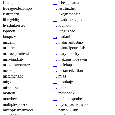
laozige
…
lebesguearea
lebesguedecompo
…
lestrtarzher
lestrtraezh
…
likegrimdeath
likegyldig
…
livadnikravljak
livadnikrestac
…
lopmon
lopmon
…
lunguzhao
lunguzya
…
madani
madani
…
malartanfostaio
malarte
…
manuelpourlelab
manuelpourlesst
…
marylandcity
marylandcity
…
małzenstwozawar
małzenstwoztrze
…
melekap
melekap
…
metamerization
metamerized
…
migs
migs
…
misokajy
misokaka
…
mollern
mollern
…
motobbaki
motobecane
…
multiplespotbea
multiplespotsca
…
mycoplasmamycoi
mycoplasmamycoi
…
nam342ʔlun35