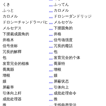
くき
…
ふってん
ふっと
…
カロメル
カロメル
…
ドロシーダンドリッジ
ドロシーチャンドラーパヒ
…
メルセゲル
メルセデス
…
下摆圆角的
下摆裁成圆角的
…
井格
井格木
…
信号场强度
信号坐标
…
冗長的廢話
冗長的解釋
…
包
包
…
发育完全的个体
发育完全的植株
…
喬萊特
喬萬縣
…
增根
增根
…
嫫
嫫
…
屏蔽状态
屏蔽率
…
引体向上
引体向上杆
…
成批处理命令
成批处理器
…
推
推
…
无线电声学法