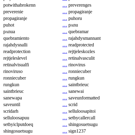
potwithabrokenn
…
preverenges
preverenie
…
propagiranje
propagiranje
…
puhoru
puhot
…
pʌnu
pʌnua
…
quebramar
quebramiento
…
rajahdysmannant
rajahdysnalli
…
readprotected
readprotection
…
rejtjeleskozles
rejtjeleslevel
…
retinalvasculit
retinalvisualfi
…
rinovirus
rinoviruso
…
ronniecuber
ronniecuber
…
rungkun
rungkun
…
saintbrieuc
saintbrieuc
…
sanewai
sanewapa
…
saveunformatted
saveuntil
…
scrid
scridarh
…
selluloosapitoi
selluloosapuu
…
setbycallercall
setbyiclputdoeq
…
shingosuetsugu
shingosuetsugu
…
sign1237