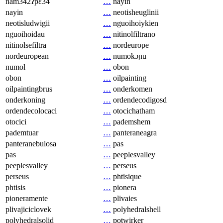
nam342ʔpɛ34
…
nayin
nayin
…
neotisheuglinii
neotisludwigii
…
nguoihoiykien
nguoihoiđau
…
nitinolfiltrano
nitinolsefiltra
…
nordeurope
nordeuropean
…
numokɔɲu
numol
…
obon
obon
…
oilpainting
oilpaintingbrus
…
onderkomen
onderkoning
…
ordendecodigosd
ordendecolocaci
…
otocichatham
otocici
…
pademshem
pademtuar
…
panteraneagra
panteranebulosa
…
pas
pas
…
peeplesvalley
peeplesvalley
…
perseus
perseus
…
phtisique
phtisis
…
pionera
pioneramente
…
plivaies
plivajiciclovek
…
polyhedralshell
polyhedralsolid
…
potwirker