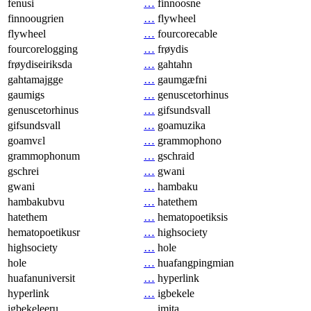
fenusi
…
finnoosne
finnoougrien
…
flywheel
flywheel
…
fourcorecable
fourcorelogging
…
frøydis
frøydiseiriksda
…
gahtahn
gahtamajgge
…
gaumgæfni
gaumigs
…
genuscetorhinus
genuscetorhinus
…
gifsundsvall
gifsundsvall
…
goamuzika
goamvɛl
…
grammophono
grammophonum
…
gschraid
gschrei
…
gwani
gwani
…
hambaku
hambakubvu
…
hatethem
hatethem
…
hematopoetiksis
hematopoetikusr
…
highsociety
highsociety
…
hole
hole
…
huafangpingmian
huafanuniversit
…
hyperlink
hyperlink
…
igbekele
igbekeleeru
…
imita