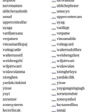
tsopilotl
…
turvelandia
turvemainen
…
ublichephrase
ublicheraufenth
…
umucyo
umud
…
uppercentercam
uppercentralfac
…
uyag
uyaga
…
varillaje
varillatexana
…
verpatse
verpatsen
…
vinoamabile
vinoamarillopaj
…
votingcard
votingcattle
…
walterrudolfhes
walterrussell
…
weishengzhen
weishengzhi
…
wilpirrwari
wilpirrwarri
…
wulawulan
wulawulanma
…
xionghefayu
xionghen
…
yardakcilik
yardakcitakimi
…
yixue
yixue
…
yuygungningtagh
yuyi
…
zersetzendste
zersetzer
…
zonesymbol
zonesysteem
…
łucnamedlina
łucnyliscak
…
ɲangi