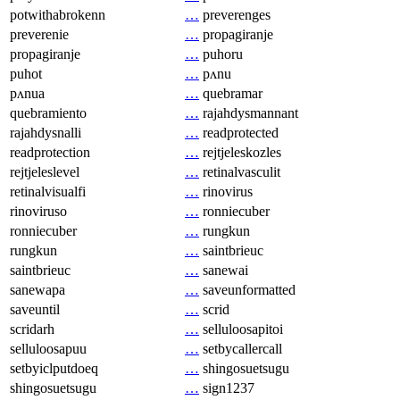
potwithabrokenn
…
preverenges
preverenie
…
propagiranje
propagiranje
…
puhoru
puhot
…
pʌnu
pʌnua
…
quebramar
quebramiento
…
rajahdysmannant
rajahdysnalli
…
readprotected
readprotection
…
rejtjeleskozles
rejtjeleslevel
…
retinalvasculit
retinalvisualfi
…
rinovirus
rinoviruso
…
ronniecuber
ronniecuber
…
rungkun
rungkun
…
saintbrieuc
saintbrieuc
…
sanewai
sanewapa
…
saveunformatted
saveuntil
…
scrid
scridarh
…
selluloosapitoi
selluloosapuu
…
setbycallercall
setbyiclputdoeq
…
shingosuetsugu
shingosuetsugu
…
sign1237