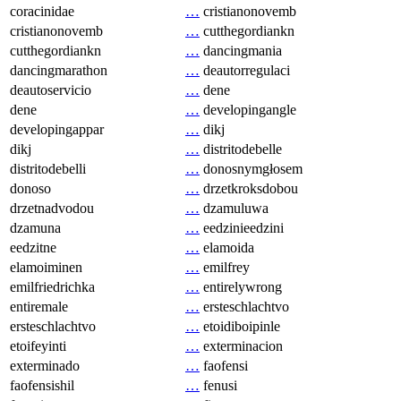
coracinidae
…
cristianonovemb
cristianonovemb
…
cutthegordiankn
cutthegordiankn
…
dancingmania
dancingmarathon
…
deautorregulaci
deautoservicio
…
dene
dene
…
developingangle
developingappar
…
dikj
dikj
…
distritodebelle
distritodebelli
…
donosnymgłosem
donoso
…
drzetkroksdobou
drzetnadvodou
…
dzamuluwa
dzamuna
…
eedzinieedzini
eedzitne
…
elamoida
elamoiminen
…
emilfrey
emilfriedrichka
…
entirelywrong
entiremale
…
ersteschlachtvo
ersteschlachtvo
…
etoidiboipinle
etoifeyinti
…
exterminacion
exterminado
…
faofensi
faofensishil
…
fenusi