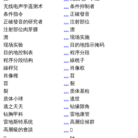
无线电声学遥测术
…
条件抑制者
条件指令
…
正確發音
正確發音的研究者
…
注射部位
注射部位肉芽腫
…
澹
澹
…
现场实施
现场实验
…
目的地指示掩码
目的地控制表
…
程序分段
程序分段结构
…
線桄子
線桿兒
…
肖像权
肖像権
…
苕
苕
…
裂
裂
…
质体基粒
质体小球
…
逃世
逃之天天
…
钻缘隙角
钻胸甲科
…
雷地康管
雷地斯特系统
…
高層症候群
高層級的會談
…
𧘞