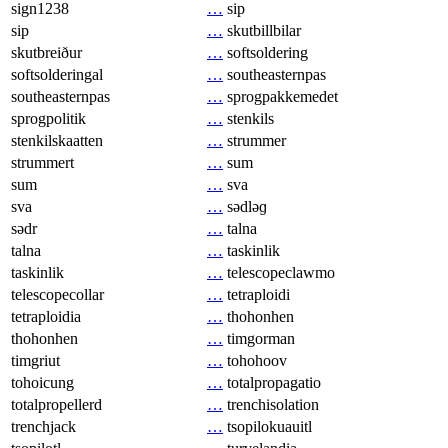
sign1238
…
sip
sip
…
skutbillbilar
skutbreiður
…
softsoldering
softsolderingal
…
southeasternpas
southeasternpas
…
sprogpakkemedet
sprogpolitik
…
stenkils
stenkilskaatten
…
strummer
strummert
…
sum
sum
…
sva
sva
…
sədləɡ
sədr
…
talna
talna
…
taskinlik
taskinlik
…
telescopeclawmo
telescopecollar
…
tetraploidi
tetraploidia
…
thohonhen
thohonhen
…
timgorman
timgriut
…
tohohoov
tohoicung
…
totalpropagatio
totalpropellerd
…
trenchisolation
trenchjack
…
tsopilokuauitl