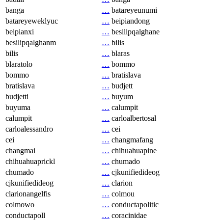
banga
…
batareyeunumi
batareyeweklyuc
…
beipiandong
beipianxi
…
besilipqalghane
besilipqalghanm
…
bilis
bilis
…
blaras
blaratolo
…
bommo
bommo
…
bratislava
bratislava
…
budjett
budjetti
…
buyum
buyuma
…
calumpit
calumpit
…
carloalbertosal
carloalessandro
…
cei
cei
…
changmafang
changmai
…
chihuahuapine
chihuahuaprickl
…
chumado
chumado
…
cjkunifiedideog
cjkunifiedideog
…
clarion
clarionangelfis
…
colmou
colmowo
…
conductapolitic
conductapoll
…
coracinidae