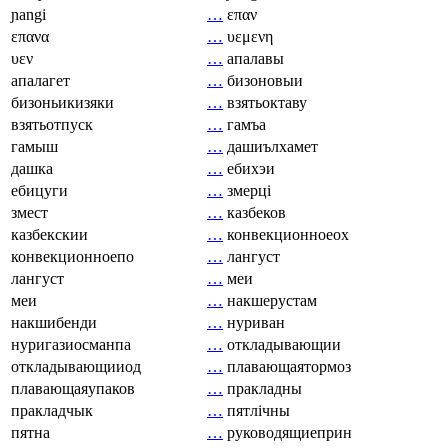
ɲangi
…
επαν
επανα
…
υεμενη
υεν
…
апалавы
апалагет
…
бизоновыи
бизоньикизяки
…
взятьоктаву
взятьотпуск
…
гамъа
гамыш
…
дашиълхамет
дашка
…
ебихэи
ебицуги
…
змерці
змест
…
казбеков
казбекскии
…
конвекционноеох
конвекционноепо
…
лангуст
лангуст
…
меи
меи
…
накшерустам
накшибенди
…
нуриван
нуригазиосманпа
…
откладывающии
откладывающииод
…
плавающаятормоз
плавающаяупаков
…
пракладны
пракладчык
…
пятлічны
пятна
…
руководящиеприн