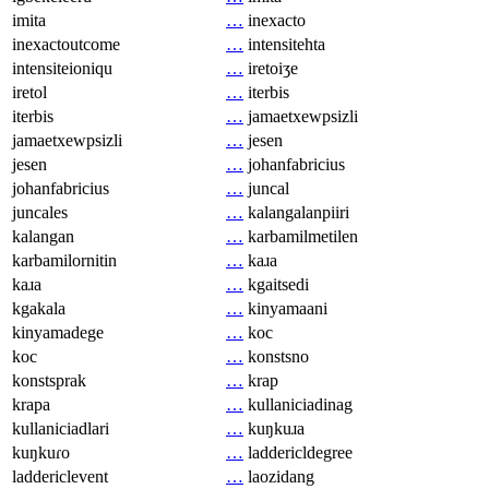
imita
…
inexacto
inexactoutcome
…
intensitehta
intensiteioniqu
…
iretoiʒe
iretol
…
iterbis
iterbis
…
jamaetxewpsizli
jamaetxewpsizli
…
jesen
jesen
…
johanfabricius
johanfabricius
…
juncal
juncales
…
kalangalanpiiri
kalangan
…
karbamilmetilen
karbamilornitin
…
kaɹa
kaɹa
…
kgaitsedi
kgakala
…
kinyamaani
kinyamadege
…
koc
koc
…
konstsno
konstsprak
…
krap
krapa
…
kullaniciadinag
kullaniciadlari
…
kuŋkuɹa
kuŋkuɾo
…
laddericldegree
laddericlevent
…
laozidang