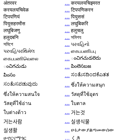
अंतरवर
…
करयलयचिइमरत
करयलयचिवेळ
…
टिपपणिकरन
टिपपणियं
…
पियुससं
पियुसहरमोंस
…
लघुबिकरि
लघुबिजणु
…
हलुचलु
हलुदबनि
…
সমিপয
সমিপে
…
પરવહિનો
પરવહિપરથિમેલ
…
கைபபணிபபு
ంచిగచుడలెదు
கைபபணிவெலை
…
ంచిగచుడు
పింలెసబజ
…
ಸಂತೆುಸದಿಂದಕೆಎತತ
పింసం
…
ಸಂತೆುಸಪಡುವುದು
…
ซึ่งให้ความสนุก
…
ซึ่งให้ความสนใจ
วัสดุที่ใช้อุดร
…
วัสดุที่ใช้อ่าน
ใบตาล
…
ใบต่างด้าว
거는것
…
거는사람
실생식물
…
ሁኔታውያልጣመውሰው
실생활
ሁኖርናማጎር
…
くき