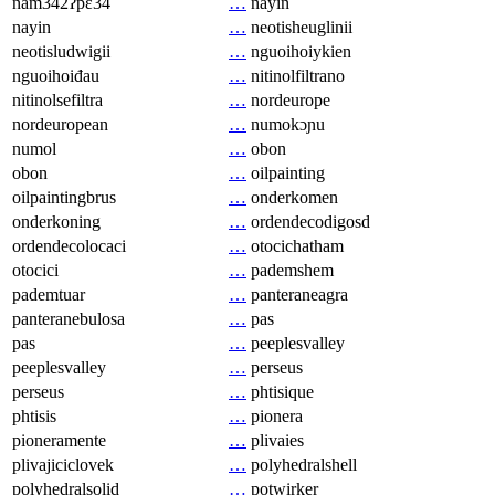
nam342ʔpɛ34
…
nayin
nayin
…
neotisheuglinii
neotisludwigii
…
nguoihoiykien
nguoihoiđau
…
nitinolfiltrano
nitinolsefiltra
…
nordeurope
nordeuropean
…
numokɔɲu
numol
…
obon
obon
…
oilpainting
oilpaintingbrus
…
onderkomen
onderkoning
…
ordendecodigosd
ordendecolocaci
…
otocichatham
otocici
…
pademshem
pademtuar
…
panteraneagra
panteranebulosa
…
pas
pas
…
peeplesvalley
peeplesvalley
…
perseus
perseus
…
phtisique
phtisis
…
pionera
pioneramente
…
plivaies
plivajiciclovek
…
polyhedralshell
polyhedralsolid
…
potwirker