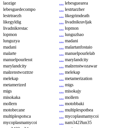
laozige
…
lebesguearea
lebesguedecompo
…
lestrtarzher
lestrtraezh
…
likegrimdeath
likegyldig
…
livadnikravljak
livadnikrestac
…
lopmon
lopmon
…
lunguzhao
lunguzya
…
madani
madani
…
malartanfostaio
malarte
…
manuelpourlelab
manuelpourlesst
…
marylandcity
marylandcity
…
małzenstwozawar
małzenstwoztrze
…
melekap
melekap
…
metamerization
metamerized
…
migs
migs
…
misokajy
misokaka
…
mollern
mollern
…
motobbaki
motobecane
…
multiplespotbea
multiplespotsca
…
mycoplasmamycoi
mycoplasmamycoi
…
nam342ʔlun35