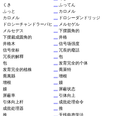
くき
…
ふってん
ふっと
…
カロメル
カロメル
…
ドロシーダンドリッジ
ドロシーチャンドラーパヒ
…
メルセゲル
メルセデス
…
下摆圆角的
下摆裁成圆角的
…
井格
井格木
…
信号场强度
信号坐标
…
冗長的廢話
冗長的解釋
…
包
包
…
发育完全的个体
发育完全的植株
…
喬萊特
喬萬縣
…
增根
增根
…
嫫
嫫
…
屏蔽状态
屏蔽率
…
引体向上
引体向上杆
…
成批处理命令
成批处理器
…
推
推
…
无线电声学法