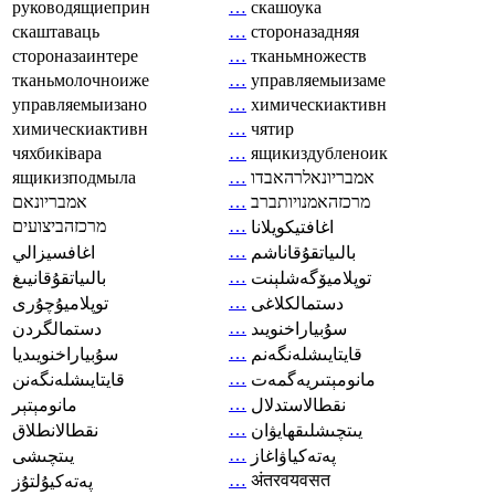
руководящиеприн
…
скашоука
скаштаваць
…
стороназадняя
стороназаинтере
…
тканьмножеств
тканьмолочноиже
…
управляемыизаме
управляемыизано
…
химическиактивн
химическиактивн
…
чятир
чяхбиківара
…
ящикиздубленоик
ящикизподмыла
…
אמבריונאלרהאבדו
אמבריונאם
…
מרכזהאמנויותברב
מרכזהביצועים
…
اغافتيكويلانا
…
بالىياتقۇقاناشم
اغافسيزالي
…
توپلاميۆگەشلېنت
بالىياتقۇقانيىغ
…
دستمالکلاغی
توپلاميۇچۇرى
…
سۇبياراخنويىد
دستمالگردن
…
قايتايىشلەنگەنم
سۇبياراخنويىديا
…
مانومېتىريەگمەت
قايتايىشلەنگەنن
…
نقطالاستدلال
مانومېتېر
…
يىتچىشلىقھايۋان
نقطالانطلاق
…
پەتەكياۋاغاز
يىتچىشى
…
अंतरवयवसत
پەتەكيۇلتۇز