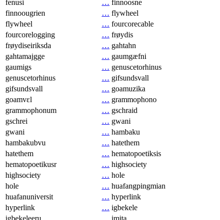
fenusi
…
finnoosne
finnoougrien
…
flywheel
flywheel
…
fourcorecable
fourcorelogging
…
frøydis
frøydiseiriksda
…
gahtahn
gahtamajgge
…
gaumgæfni
gaumigs
…
genuscetorhinus
genuscetorhinus
…
gifsundsvall
gifsundsvall
…
goamuzika
goamvɛl
…
grammophono
grammophonum
…
gschraid
gschrei
…
gwani
gwani
…
hambaku
hambakubvu
…
hatethem
hatethem
…
hematopoetiksis
hematopoetikusr
…
highsociety
highsociety
…
hole
hole
…
huafangpingmian
huafanuniversit
…
hyperlink
hyperlink
…
igbekele
igbekeleeru
…
imita