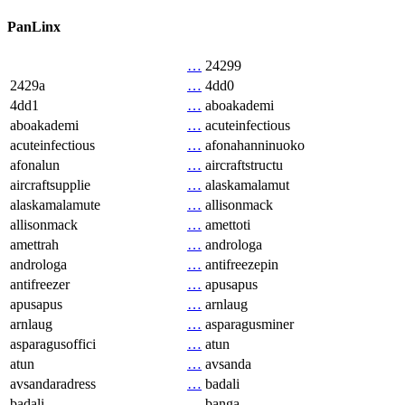
PanLinx
…
24299
2429a
…
4dd0
4dd1
…
aboakademi
aboakademi
…
acuteinfectious
acuteinfectious
…
afonahanninuoko
afonalun
…
aircraftstructu
aircraftsupplie
…
alaskamalamut
alaskamalamute
…
allisonmack
allisonmack
…
amettoti
amettrah
…
androloga
androloga
…
antifreezepin
antifreezer
…
apusapus
apusapus
…
arnlaug
arnlaug
…
asparagusminer
asparagusoffici
…
atun
atun
…
avsanda
avsandaradress
…
badali
badali
…
banga