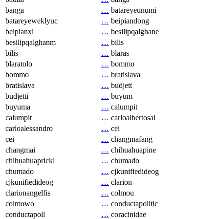
banga
…
batareyeunumi
batareyeweklyuc
…
beipiandong
beipianxi
…
besilipqalghane
besilipqalghanm
…
bilis
bilis
…
blaras
blaratolo
…
bommo
bommo
…
bratislava
bratislava
…
budjett
budjetti
…
buyum
buyuma
…
calumpit
calumpit
…
carloalbertosal
carloalessandro
…
cei
cei
…
changmafang
changmai
…
chihuahuapine
chihuahuaprickl
…
chumado
chumado
…
cjkunifiedideog
cjkunifiedideog
…
clarion
clarionangelfis
…
colmou
colmowo
…
conductapolitic
conductapoll
…
coracinidae