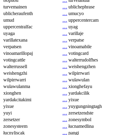
tsopilotl
…
turvelandia
turvemainen
…
ublichephrase
ublicheraufenth
…
umucyo
umud
…
uppercentercam
uppercentralfac
…
uyag
uyaga
…
varillaje
varillatexana
…
verpatse
verpatsen
…
vinoamabile
vinoamarillopaj
…
votingcard
votingcattle
…
walterrudolfhes
walterrussell
…
weishengzhen
weishengzhi
…
wilpirrwari
wilpirrwarri
…
wulawulan
wulawulanma
…
xionghefayu
xionghen
…
yardakcilik
yardakcitakimi
…
yixue
yixue
…
yuygungningtagh
yuyi
…
zersetzendste
zersetzer
…
zonesymbol
zonesysteem
…
łucnamedlina
łucnyliscak
…
ɲangi