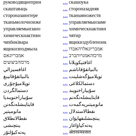
руководящиеприн
…
скашоука
скаштаваць
…
стороназадняя
стороназаинтере
…
тканьмножеств
тканьмолочноиже
…
управляемыизаме
управляемыизано
…
химическиактивн
химическиактивн
…
чятир
чяхбиківара
…
ящикиздубленоик
ящикизподмыла
…
אמבריונאלרהאבדו
אמבריונאם
…
מרכזהאמנויותברב
מרכזהביצועים
…
اغافتيكويلانا
…
بالىياتقۇقاناشم
اغافسيزالي
…
توپلاميۆگەشلېنت
بالىياتقۇقانيىغ
…
دستمالکلاغی
توپلاميۇچۇرى
…
سۇبياراخنويىد
دستمالگردن
…
قايتايىشلەنگەنم
سۇبياراخنويىديا
…
مانومېتىريەگمەت
قايتايىشلەنگەنن
…
نقطالاستدلال
مانومېتېر
…
يىتچىشلىقھايۋان
نقطالانطلاق
…
پەتەكياۋاغاز
يىتچىشى
…
अंतरवयवसत
پەتەكيۇلتۇز