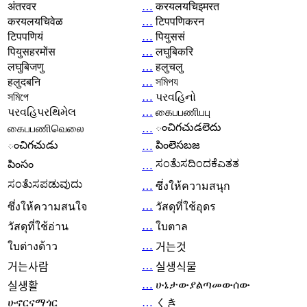
अंतरवर
…
करयलयचिइमरत
करयलयचिवेळ
…
टिपपणिकरन
टिपपणियं
…
पियुससं
पियुसहरमोंस
…
लघुबिकरि
लघुबिजणु
…
हलुचलु
हलुदबनि
…
সমিপয
সমিপে
…
પરવહિનો
પરવહિપરથિમેલ
…
கைபபணிபபு
ంచిగచుడలెదు
கைபபணிவெலை
…
ంచిగచుడు
పింలెసబజ
…
ಸಂತೆುಸದಿಂದಕೆಎತತ
పింసం
…
ಸಂತೆುಸಪಡುವುದು
…
ซึ่งให้ความสนุก
…
ซึ่งให้ความสนใจ
วัสดุที่ใช้อุดร
…
วัสดุที่ใช้อ่าน
ใบตาล
…
ใบต่างด้าว
거는것
…
거는사람
실생식물
…
ሁኔታውያልጣመውሰው
실생활
ሁኖርናማጎር
…
くき