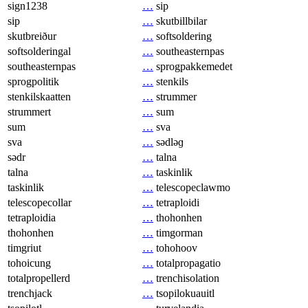
sign1238
…
sip
sip
…
skutbillbilar
skutbreiður
…
softsoldering
softsolderingal
…
southeasternpas
southeasternpas
…
sprogpakkemedet
sprogpolitik
…
stenkils
stenkilskaatten
…
strummer
strummert
…
sum
sum
…
sva
sva
…
sədləɡ
sədr
…
talna
talna
…
taskinlik
taskinlik
…
telescopeclawmo
telescopecollar
…
tetraploidi
tetraploidia
…
thohonhen
thohonhen
…
timgorman
timgriut
…
tohohoov
tohoicung
…
totalpropagatio
totalpropellerd
…
trenchisolation
trenchjack
…
tsopilokuauitl