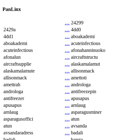
PanLinx
…
24299
2429a
…
4dd0
4dd1
…
aboakademi
aboakademi
…
acuteinfectious
acuteinfectious
…
afonahanninuoko
afonalun
…
aircraftstructu
aircraftsupplie
…
alaskamalamut
alaskamalamute
…
allisonmack
allisonmack
…
amettoti
amettrah
…
androloga
androloga
…
antifreezepin
antifreezer
…
apusapus
apusapus
…
arnlaug
arnlaug
…
asparagusminer
asparagusoffici
…
atun
atun
…
avsanda
avsandaradress
…
badali
badali
…
banga