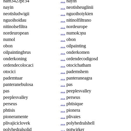
nam342ʔpɛ34
…
nayin
nayin
…
neotisheuglinii
neotisludwigii
…
nguoihoiykien
nguoihoiđau
…
nitinolfiltrano
nitinolsefiltra
…
nordeurope
nordeuropean
…
numokɔɲu
numol
…
obon
obon
…
oilpainting
oilpaintingbrus
…
onderkomen
onderkoning
…
ordendecodigosd
ordendecolocaci
…
otocichatham
otocici
…
pademshem
pademtuar
…
panteraneagra
panteranebulosa
…
pas
pas
…
peeplesvalley
peeplesvalley
…
perseus
perseus
…
phtisique
phtisis
…
pionera
pioneramente
…
plivaies
plivajiciclovek
…
polyhedralshell
polyhedralsolid
…
potwirker