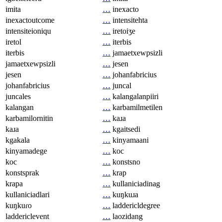
imita
…
inexacto
inexactoutcome
…
intensitehta
intensiteioniqu
…
iretoiʒe
iretol
…
iterbis
iterbis
…
jamaetxewpsizli
jamaetxewpsizli
…
jesen
jesen
…
johanfabricius
johanfabricius
…
juncal
juncales
…
kalangalanpiiri
kalangan
…
karbamilmetilen
karbamilornitin
…
kaɹa
kaɹa
…
kgaitsedi
kgakala
…
kinyamaani
kinyamadege
…
koc
koc
…
konstsno
konstsprak
…
krap
krapa
…
kullaniciadinag
kullaniciadlari
…
kuŋkuɹa
kuŋkuɾo
…
laddericldegree
laddericlevent
…
laozidang