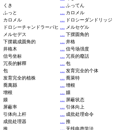
くき
…
ふってん
ふっと
…
カロメル
カロメル
…
ドロシーダンドリッジ
ドロシーチャンドラーパヒ
…
メルセゲル
メルセデス
…
下摆圆角的
下摆裁成圆角的
…
井格
井格木
…
信号场强度
信号坐标
…
冗長的廢話
冗長的解釋
…
包
包
…
发育完全的个体
发育完全的植株
…
喬萊特
喬萬縣
…
增根
增根
…
嫫
嫫
…
屏蔽状态
屏蔽率
…
引体向上
引体向上杆
…
成批处理命令
成批处理器
…
推
推
…
无线电声学法