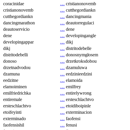
coracinidae
…
cristianonovemb
cristianonovemb
…
cutthegordiankn
cutthegordiankn
…
dancingmania
dancingmarathon
…
deautorregulaci
deautoservicio
…
dene
dene
…
developingangle
developingappar
…
dikj
dikj
…
distritodebelle
distritodebelli
…
donosnymgłosem
donoso
…
drzetkroksdobou
drzetnadvodou
…
dzamuluwa
dzamuna
…
eedzinieedzini
eedzitne
…
elamoida
elamoiminen
…
emilfrey
emilfriedrichka
…
entirelywrong
entiremale
…
ersteschlachtvo
ersteschlachtvo
…
etoidiboipinle
etoifeyinti
…
exterminacion
exterminado
…
faofensi
faofensishil
…
fenusi