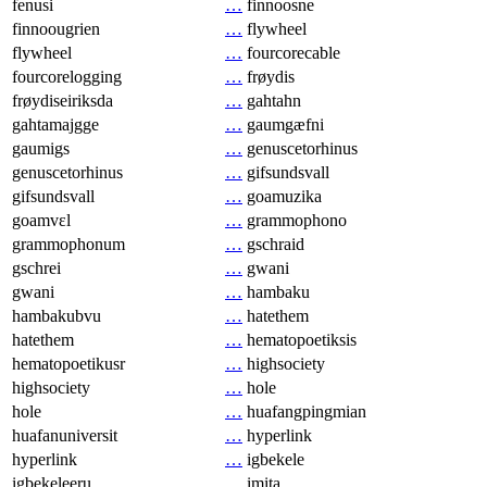
fenusi
…
finnoosne
finnoougrien
…
flywheel
flywheel
…
fourcorecable
fourcorelogging
…
frøydis
frøydiseiriksda
…
gahtahn
gahtamajgge
…
gaumgæfni
gaumigs
…
genuscetorhinus
genuscetorhinus
…
gifsundsvall
gifsundsvall
…
goamuzika
goamvɛl
…
grammophono
grammophonum
…
gschraid
gschrei
…
gwani
gwani
…
hambaku
hambakubvu
…
hatethem
hatethem
…
hematopoetiksis
hematopoetikusr
…
highsociety
highsociety
…
hole
hole
…
huafangpingmian
huafanuniversit
…
hyperlink
hyperlink
…
igbekele
igbekeleeru
…
imita