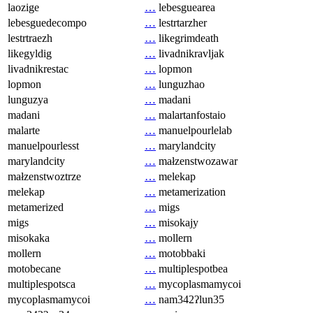
laozige
…
lebesguearea
lebesguedecompo
…
lestrtarzher
lestrtraezh
…
likegrimdeath
likegyldig
…
livadnikravljak
livadnikrestac
…
lopmon
lopmon
…
lunguzhao
lunguzya
…
madani
madani
…
malartanfostaio
malarte
…
manuelpourlelab
manuelpourlesst
…
marylandcity
marylandcity
…
małzenstwozawar
małzenstwoztrze
…
melekap
melekap
…
metamerization
metamerized
…
migs
migs
…
misokajy
misokaka
…
mollern
mollern
…
motobbaki
motobecane
…
multiplespotbea
multiplespotsca
…
mycoplasmamycoi
mycoplasmamycoi
…
nam342ʔlun35