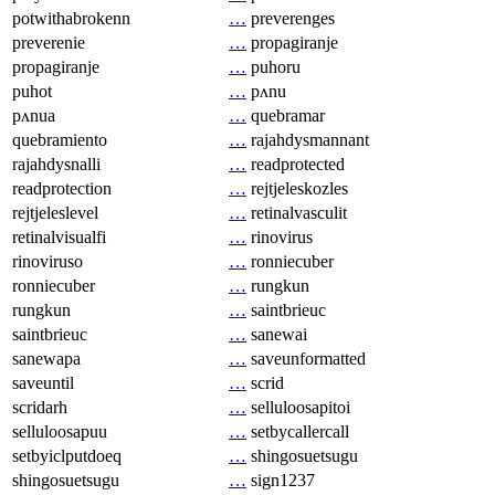
potwithabrokenn
…
preverenges
preverenie
…
propagiranje
propagiranje
…
puhoru
puhot
…
pʌnu
pʌnua
…
quebramar
quebramiento
…
rajahdysmannant
rajahdysnalli
…
readprotected
readprotection
…
rejtjeleskozles
rejtjeleslevel
…
retinalvasculit
retinalvisualfi
…
rinovirus
rinoviruso
…
ronniecuber
ronniecuber
…
rungkun
rungkun
…
saintbrieuc
saintbrieuc
…
sanewai
sanewapa
…
saveunformatted
saveuntil
…
scrid
scridarh
…
selluloosapitoi
selluloosapuu
…
setbycallercall
setbyiclputdoeq
…
shingosuetsugu
shingosuetsugu
…
sign1237