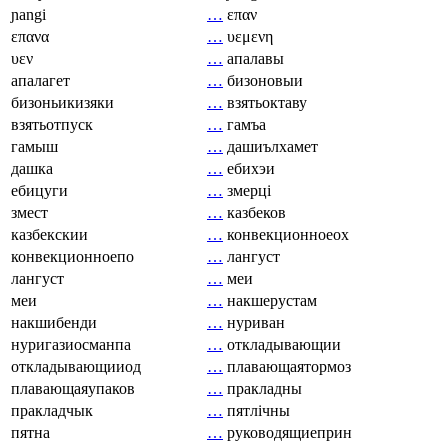
ɲangi
…
επαν
επανα
…
υεμενη
υεν
…
апалавы
апалагет
…
бизоновыи
бизоньикизяки
…
взятьоктаву
взятьотпуск
…
гамъа
гамыш
…
дашиълхамет
дашка
…
ебихэи
ебицуги
…
змерці
змест
…
казбеков
казбекскии
…
конвекционноеох
конвекционноепо
…
лангуст
лангуст
…
меи
меи
…
накшерустам
накшибенди
…
нуриван
нуригазиосманпа
…
откладывающии
откладывающииод
…
плавающаятормоз
плавающаяупаков
…
пракладны
пракладчык
…
пятлічны
пятна
…
руководящиеприн