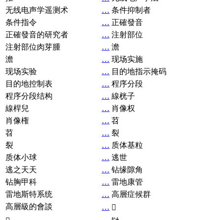
无线电声学遥测术
…
条件抑制者
条件指令
…
正確發音
正確發音的研究者
…
注射部位
注射部位肉芽腫
…
澹
澹
…
现场实施
现场实验
…
目的地指示掩码
目的地控制表
…
程序分段
程序分段结构
…
線桄子
線桿兒
…
肖像权
肖像権
…
苕
苕
…
裂
裂
…
质体基粒
质体小球
…
逃世
逃之天天
…
钻缘隙角
钻胸甲科
…
雷地康管
雷地斯特系统
…
高層症候群
高層級的會談
…
𧘞