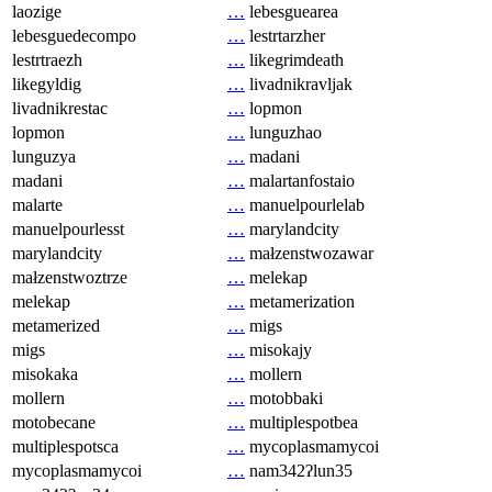
laozige
…
lebesguearea
lebesguedecompo
…
lestrtarzher
lestrtraezh
…
likegrimdeath
likegyldig
…
livadnikravljak
livadnikrestac
…
lopmon
lopmon
…
lunguzhao
lunguzya
…
madani
madani
…
malartanfostaio
malarte
…
manuelpourlelab
manuelpourlesst
…
marylandcity
marylandcity
…
małzenstwozawar
małzenstwoztrze
…
melekap
melekap
…
metamerization
metamerized
…
migs
migs
…
misokajy
misokaka
…
mollern
mollern
…
motobbaki
motobecane
…
multiplespotbea
multiplespotsca
…
mycoplasmamycoi
mycoplasmamycoi
…
nam342ʔlun35