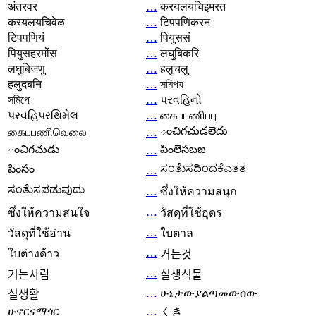
अंतरवर
…
करयलयचिइमरत
करयलयचिवेळ
…
टिपपणिकरन
टिपपणियं
…
पियुससं
पियुसहरमोंस
…
लघुबिकरि
लघुबिजणु
…
हलुचलु
हलुदबनि
…
সমিপয
সমিপে
…
પરવહિનો
પરવહિપરથિમેલ
…
கைபபணிபபு
ంచిగచుడలెదు
கைபபணிவெலை
…
ంచిగచుడు
పింలెసబజ
…
ಸಂತೆುಸದಿಂದಕೆಎತತ
పింసం
…
ಸಂತೆುಸಪಡುವುದು
…
ซึ่งให้ความสนุก
…
ซึ่งให้ความสนใจ
วัสดุที่ใช้อุดร
…
วัสดุที่ใช้อ่าน
ใบตาล
…
ใบต่างด้าว
거는것
…
거는사람
실생식물
…
ሁኔታውያልጣመውሰው
실생활
ሁኖርናማጎር
…
くき