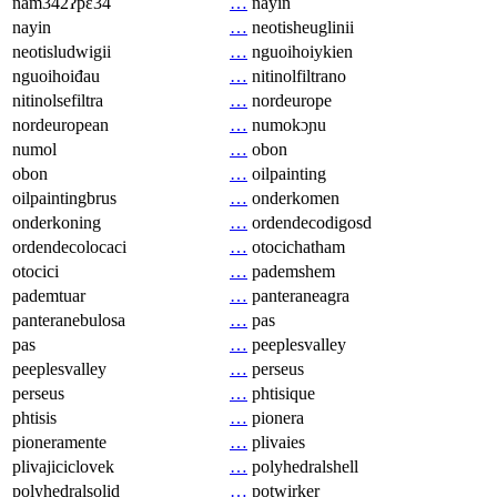
nam342ʔpɛ34
…
nayin
nayin
…
neotisheuglinii
neotisludwigii
…
nguoihoiykien
nguoihoiđau
…
nitinolfiltrano
nitinolsefiltra
…
nordeurope
nordeuropean
…
numokɔɲu
numol
…
obon
obon
…
oilpainting
oilpaintingbrus
…
onderkomen
onderkoning
…
ordendecodigosd
ordendecolocaci
…
otocichatham
otocici
…
pademshem
pademtuar
…
panteraneagra
panteranebulosa
…
pas
pas
…
peeplesvalley
peeplesvalley
…
perseus
perseus
…
phtisique
phtisis
…
pionera
pioneramente
…
plivaies
plivajiciclovek
…
polyhedralshell
polyhedralsolid
…
potwirker