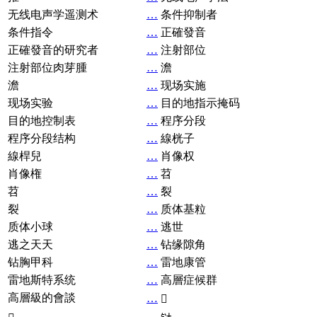
无线电声学遥测术
…
条件抑制者
条件指令
…
正確發音
正確發音的研究者
…
注射部位
注射部位肉芽腫
…
澹
澹
…
现场实施
现场实验
…
目的地指示掩码
目的地控制表
…
程序分段
程序分段结构
…
線桄子
線桿兒
…
肖像权
肖像権
…
苕
苕
…
裂
裂
…
质体基粒
质体小球
…
逃世
逃之天天
…
钻缘隙角
钻胸甲科
…
雷地康管
雷地斯特系统
…
高層症候群
高層級的會談
…
𧘞