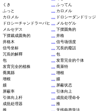
くき
…
ふってん
ふっと
…
カロメル
カロメル
…
ドロシーダンドリッジ
ドロシーチャンドラーパヒ
…
メルセゲル
メルセデス
…
下摆圆角的
下摆裁成圆角的
…
井格
井格木
…
信号场强度
信号坐标
…
冗長的廢話
冗長的解釋
…
包
包
…
发育完全的个体
发育完全的植株
…
喬萊特
喬萬縣
…
增根
增根
…
嫫
嫫
…
屏蔽状态
屏蔽率
…
引体向上
引体向上杆
…
成批处理命令
成批处理器
…
推
推
…
无线电声学法