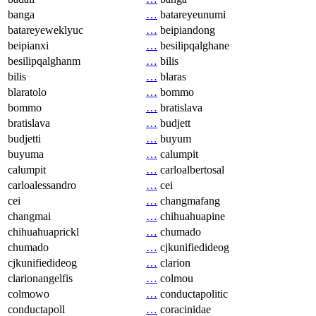
banga
…
batareyeunumi
batareyeweklyuc
…
beipiandong
beipianxi
…
besilipqalghane
besilipqalghanm
…
bilis
bilis
…
blaras
blaratolo
…
bommo
bommo
…
bratislava
bratislava
…
budjett
budjetti
…
buyum
buyuma
…
calumpit
calumpit
…
carloalbertosal
carloalessandro
…
cei
cei
…
changmafang
changmai
…
chihuahuapine
chihuahuaprickl
…
chumado
chumado
…
cjkunifiedideog
cjkunifiedideog
…
clarion
clarionangelfis
…
colmou
colmowo
…
conductapolitic
conductapoll
…
coracinidae