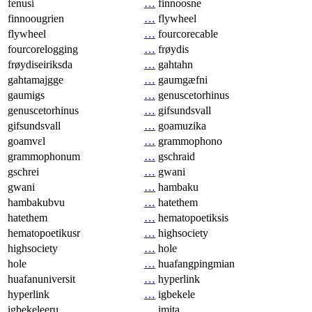
fenusi
…
finnoosne
finnoougrien
…
flywheel
flywheel
…
fourcorecable
fourcorelogging
…
frøydis
frøydiseiriksda
…
gahtahn
gahtamajgge
…
gaumgæfni
gaumigs
…
genuscetorhinus
genuscetorhinus
…
gifsundsvall
gifsundsvall
…
goamuzika
goamvɛl
…
grammophono
grammophonum
…
gschraid
gschrei
…
gwani
gwani
…
hambaku
hambakubvu
…
hatethem
hatethem
…
hematopoetiksis
hematopoetikusr
…
highsociety
highsociety
…
hole
hole
…
huafangpingmian
huafanuniversit
…
hyperlink
hyperlink
…
igbekele
igbekeleeru
…
imita