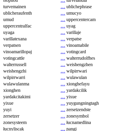
tsopilotl
…
turvelandia
turvemainen
…
ublichephrase
ublicheraufenth
…
umucyo
umud
…
uppercentercam
uppercentralfac
…
uyag
uyaga
…
varillaje
varillatexana
…
verpatse
verpatsen
…
vinoamabile
vinoamarillopaj
…
votingcard
votingcattle
…
walterrudolfhes
walterrussell
…
weishengzhen
weishengzhi
…
wilpirrwari
wilpirrwarri
…
wulawulan
wulawulanma
…
xionghefayu
xionghen
…
yardakcilik
yardakcitakimi
…
yixue
yixue
…
yuygungningtagh
yuyi
…
zersetzendste
zersetzer
…
zonesymbol
zonesysteem
…
łucnamedlina
łucnyliscak
…
ɲangi