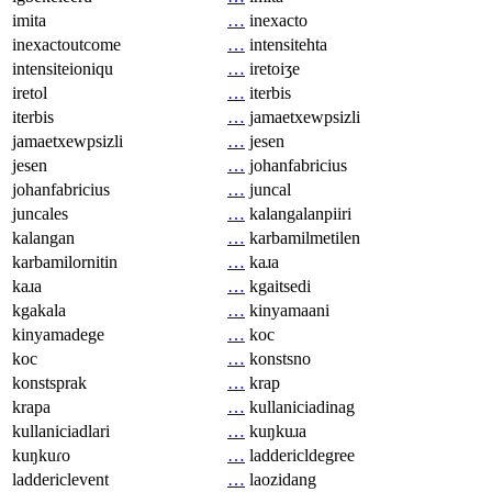
imita
…
inexacto
inexactoutcome
…
intensitehta
intensiteioniqu
…
iretoiʒe
iretol
…
iterbis
iterbis
…
jamaetxewpsizli
jamaetxewpsizli
…
jesen
jesen
…
johanfabricius
johanfabricius
…
juncal
juncales
…
kalangalanpiiri
kalangan
…
karbamilmetilen
karbamilornitin
…
kaɹa
kaɹa
…
kgaitsedi
kgakala
…
kinyamaani
kinyamadege
…
koc
koc
…
konstsno
konstsprak
…
krap
krapa
…
kullaniciadinag
kullaniciadlari
…
kuŋkuɹa
kuŋkuɾo
…
laddericldegree
laddericlevent
…
laozidang