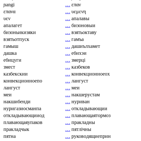
ɲangi
…
επαν
επανα
…
υεμενη
υεν
…
апалавы
апалагет
…
бизоновыи
бизоньикизяки
…
взятьоктаву
взятьотпуск
…
гамъа
гамыш
…
дашиълхамет
дашка
…
ебихэи
ебицуги
…
змерці
змест
…
казбеков
казбекскии
…
конвекционноеох
конвекционноепо
…
лангуст
лангуст
…
меи
меи
…
накшерустам
накшибенди
…
нуриван
нуригазиосманпа
…
откладывающии
откладывающииод
…
плавающаятормоз
плавающаяупаков
…
пракладны
пракладчык
…
пятлічны
пятна
…
руководящиеприн