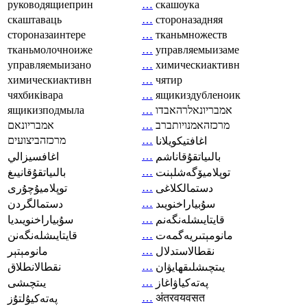
руководящиеприн
…
скашоука
скаштаваць
…
стороназадняя
стороназаинтере
…
тканьмножеств
тканьмолочноиже
…
управляемыизаме
управляемыизано
…
химическиактивн
химическиактивн
…
чятир
чяхбиківара
…
ящикиздубленоик
ящикизподмыла
…
אמבריונאלרהאבדו
אמבריונאם
…
מרכזהאמנויותברב
מרכזהביצועים
…
اغافتيكويلانا
…
بالىياتقۇقاناشم
اغافسيزالي
…
توپلاميۆگەشلېنت
بالىياتقۇقانيىغ
…
دستمالکلاغی
توپلاميۇچۇرى
…
سۇبياراخنويىد
دستمالگردن
…
قايتايىشلەنگەنم
سۇبياراخنويىديا
…
مانومېتىريەگمەت
قايتايىشلەنگەنن
…
نقطالاستدلال
مانومېتېر
…
يىتچىشلىقھايۋان
نقطالانطلاق
…
پەتەكياۋاغاز
يىتچىشى
…
अंतरवयवसत
پەتەكيۇلتۇز