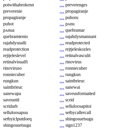
potwithabrokenn
…
preverenges
preverenie
…
propagiranje
propagiranje
…
puhoru
puhot
…
pʌnu
pʌnua
…
quebramar
quebramiento
…
rajahdysmannant
rajahdysnalli
…
readprotected
readprotection
…
rejtjeleskozles
rejtjeleslevel
…
retinalvasculit
retinalvisualfi
…
rinovirus
rinoviruso
…
ronniecuber
ronniecuber
…
rungkun
rungkun
…
saintbrieuc
saintbrieuc
…
sanewai
sanewapa
…
saveunformatted
saveuntil
…
scrid
scridarh
…
selluloosapitoi
selluloosapuu
…
setbycallercall
setbyiclputdoeq
…
shingosuetsugu
shingosuetsugu
…
sign1237