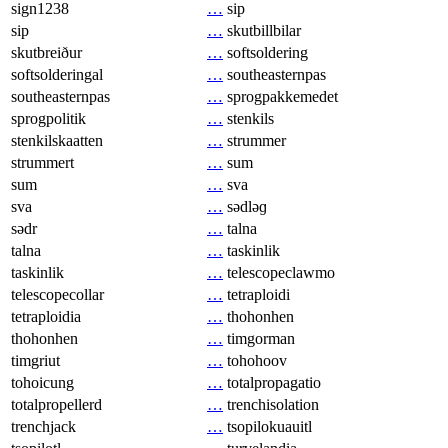
sign1238
…
sip
sip
…
skutbillbilar
skutbreiður
…
softsoldering
softsolderingal
…
southeasternpas
southeasternpas
…
sprogpakkemedet
sprogpolitik
…
stenkils
stenkilskaatten
…
strummer
strummert
…
sum
sum
…
sva
sva
…
sədləɡ
sədr
…
talna
talna
…
taskinlik
taskinlik
…
telescopeclawmo
telescopecollar
…
tetraploidi
tetraploidia
…
thohonhen
thohonhen
…
timgorman
timgriut
…
tohohoov
tohoicung
…
totalpropagatio
totalpropellerd
…
trenchisolation
trenchjack
…
tsopilokuauitl