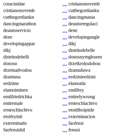
coracinidae
…
cristianonovemb
cristianonovemb
…
cutthegordiankn
cutthegordiankn
…
dancingmania
dancingmarathon
…
deautorregulaci
deautoservicio
…
dene
dene
…
developingangle
developingappar
…
dikj
dikj
…
distritodebelle
distritodebelli
…
donosnymgłosem
donoso
…
drzetkroksdobou
drzetnadvodou
…
dzamuluwa
dzamuna
…
eedzinieedzini
eedzitne
…
elamoida
elamoiminen
…
emilfrey
emilfriedrichka
…
entirelywrong
entiremale
…
ersteschlachtvo
ersteschlachtvo
…
etoidiboipinle
etoifeyinti
…
exterminacion
exterminado
…
faofensi
faofensishil
…
fenusi