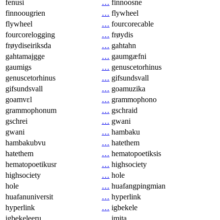
fenusi
…
finnoosne
finnoougrien
…
flywheel
flywheel
…
fourcorecable
fourcorelogging
…
frøydis
frøydiseiriksda
…
gahtahn
gahtamajgge
…
gaumgæfni
gaumigs
…
genuscetorhinus
genuscetorhinus
…
gifsundsvall
gifsundsvall
…
goamuzika
goamvɛl
…
grammophono
grammophonum
…
gschraid
gschrei
…
gwani
gwani
…
hambaku
hambakubvu
…
hatethem
hatethem
…
hematopoetiksis
hematopoetikusr
…
highsociety
highsociety
…
hole
hole
…
huafangpingmian
huafanuniversit
…
hyperlink
hyperlink
…
igbekele
igbekeleeru
…
imita