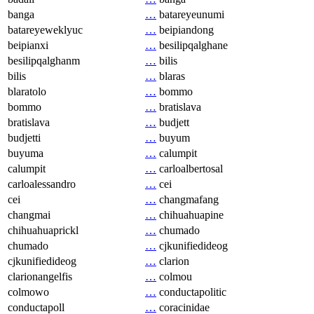
banga
…
batareyeunumi
batareyeweklyuc
…
beipiandong
beipianxi
…
besilipqalghane
besilipqalghanm
…
bilis
bilis
…
blaras
blaratolo
…
bommo
bommo
…
bratislava
bratislava
…
budjett
budjetti
…
buyum
buyuma
…
calumpit
calumpit
…
carloalbertosal
carloalessandro
…
cei
cei
…
changmafang
changmai
…
chihuahuapine
chihuahuaprickl
…
chumado
chumado
…
cjkunifiedideog
cjkunifiedideog
…
clarion
clarionangelfis
…
colmou
colmowo
…
conductapolitic
conductapoll
…
coracinidae