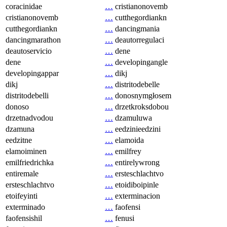
coracinidae
…
cristianonovemb
cristianonovemb
…
cutthegordiankn
cutthegordiankn
…
dancingmania
dancingmarathon
…
deautorregulaci
deautoservicio
…
dene
dene
…
developingangle
developingappar
…
dikj
dikj
…
distritodebelle
distritodebelli
…
donosnymgłosem
donoso
…
drzetkroksdobou
drzetnadvodou
…
dzamuluwa
dzamuna
…
eedzinieedzini
eedzitne
…
elamoida
elamoiminen
…
emilfrey
emilfriedrichka
…
entirelywrong
entiremale
…
ersteschlachtvo
ersteschlachtvo
…
etoidiboipinle
etoifeyinti
…
exterminacion
exterminado
…
faofensi
faofensishil
…
fenusi