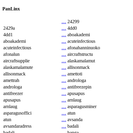
PanLinx
…
24299
2429a
…
4dd0
4dd1
…
aboakademi
aboakademi
…
acuteinfectious
acuteinfectious
…
afonahanninuoko
afonalun
…
aircraftstructu
aircraftsupplie
…
alaskamalamut
alaskamalamute
…
allisonmack
allisonmack
…
amettoti
amettrah
…
androloga
androloga
…
antifreezepin
antifreezer
…
apusapus
apusapus
…
arnlaug
arnlaug
…
asparagusminer
asparagusoffici
…
atun
atun
…
avsanda
avsandaradress
…
badali
badali
…
banga