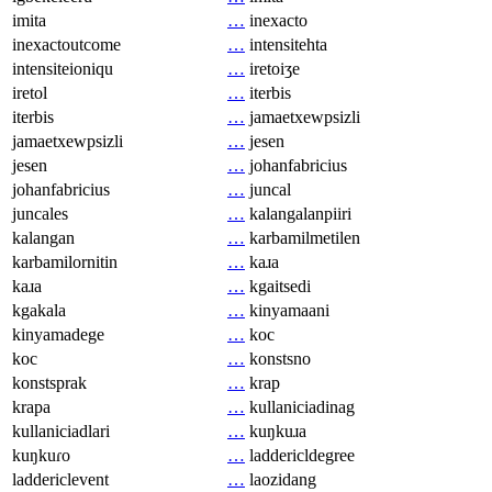
imita
…
inexacto
inexactoutcome
…
intensitehta
intensiteioniqu
…
iretoiʒe
iretol
…
iterbis
iterbis
…
jamaetxewpsizli
jamaetxewpsizli
…
jesen
jesen
…
johanfabricius
johanfabricius
…
juncal
juncales
…
kalangalanpiiri
kalangan
…
karbamilmetilen
karbamilornitin
…
kaɹa
kaɹa
…
kgaitsedi
kgakala
…
kinyamaani
kinyamadege
…
koc
koc
…
konstsno
konstsprak
…
krap
krapa
…
kullaniciadinag
kullaniciadlari
…
kuŋkuɹa
kuŋkuɾo
…
laddericldegree
laddericlevent
…
laozidang