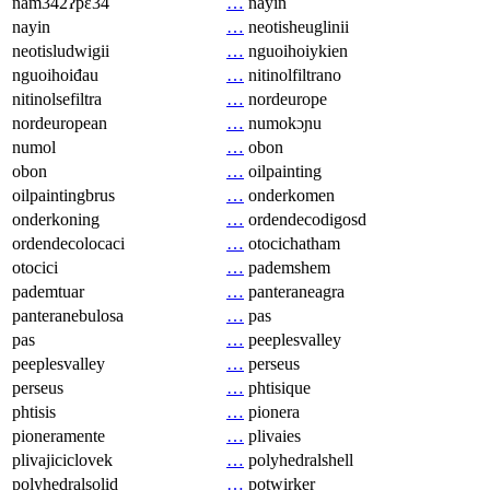
nam342ʔpɛ34
…
nayin
nayin
…
neotisheuglinii
neotisludwigii
…
nguoihoiykien
nguoihoiđau
…
nitinolfiltrano
nitinolsefiltra
…
nordeurope
nordeuropean
…
numokɔɲu
numol
…
obon
obon
…
oilpainting
oilpaintingbrus
…
onderkomen
onderkoning
…
ordendecodigosd
ordendecolocaci
…
otocichatham
otocici
…
pademshem
pademtuar
…
panteraneagra
panteranebulosa
…
pas
pas
…
peeplesvalley
peeplesvalley
…
perseus
perseus
…
phtisique
phtisis
…
pionera
pioneramente
…
plivaies
plivajiciclovek
…
polyhedralshell
polyhedralsolid
…
potwirker