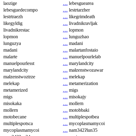
laozige
…
lebesguearea
lebesguedecompo
…
lestrtarzher
lestrtraezh
…
likegrimdeath
likegyldig
…
livadnikravljak
livadnikrestac
…
lopmon
lopmon
…
lunguzhao
lunguzya
…
madani
madani
…
malartanfostaio
malarte
…
manuelpourlelab
manuelpourlesst
…
marylandcity
marylandcity
…
małzenstwozawar
małzenstwoztrze
…
melekap
melekap
…
metamerization
metamerized
…
migs
migs
…
misokajy
misokaka
…
mollern
mollern
…
motobbaki
motobecane
…
multiplespotbea
multiplespotsca
…
mycoplasmamycoi
mycoplasmamycoi
…
nam342ʔlun35