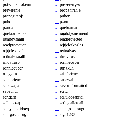
potwithabrokenn
…
preverenges
preverenie
…
propagiranje
propagiranje
…
puhoru
puhot
…
pʌnu
pʌnua
…
quebramar
quebramiento
…
rajahdysmannant
rajahdysnalli
…
readprotected
readprotection
…
rejtjeleskozles
rejtjeleslevel
…
retinalvasculit
retinalvisualfi
…
rinovirus
rinoviruso
…
ronniecuber
ronniecuber
…
rungkun
rungkun
…
saintbrieuc
saintbrieuc
…
sanewai
sanewapa
…
saveunformatted
saveuntil
…
scrid
scridarh
…
selluloosapitoi
selluloosapuu
…
setbycallercall
setbyiclputdoeq
…
shingosuetsugu
shingosuetsugu
…
sign1237