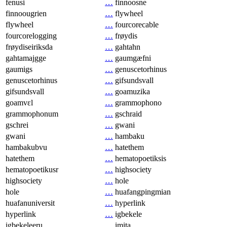
fenusi
…
finnoosne
finnoougrien
…
flywheel
flywheel
…
fourcorecable
fourcorelogging
…
frøydis
frøydiseiriksda
…
gahtahn
gahtamajgge
…
gaumgæfni
gaumigs
…
genuscetorhinus
genuscetorhinus
…
gifsundsvall
gifsundsvall
…
goamuzika
goamvɛl
…
grammophono
grammophonum
…
gschraid
gschrei
…
gwani
gwani
…
hambaku
hambakubvu
…
hatethem
hatethem
…
hematopoetiksis
hematopoetikusr
…
highsociety
highsociety
…
hole
hole
…
huafangpingmian
huafanuniversit
…
hyperlink
hyperlink
…
igbekele
igbekeleeru
…
imita