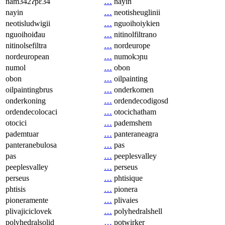
nam342ʔpɛ34
…
nayin
nayin
…
neotisheuglinii
neotisludwigii
…
nguoihoiykien
nguoihoiđau
…
nitinolfiltrano
nitinolsefiltra
…
nordeurope
nordeuropean
…
numokɔɲu
numol
…
obon
obon
…
oilpainting
oilpaintingbrus
…
onderkomen
onderkoning
…
ordendecodigosd
ordendecolocaci
…
otocichatham
otocici
…
pademshem
pademtuar
…
panteraneagra
panteranebulosa
…
pas
pas
…
peeplesvalley
peeplesvalley
…
perseus
perseus
…
phtisique
phtisis
…
pionera
pioneramente
…
plivaies
plivajiciclovek
…
polyhedralshell
polyhedralsolid
…
potwirker