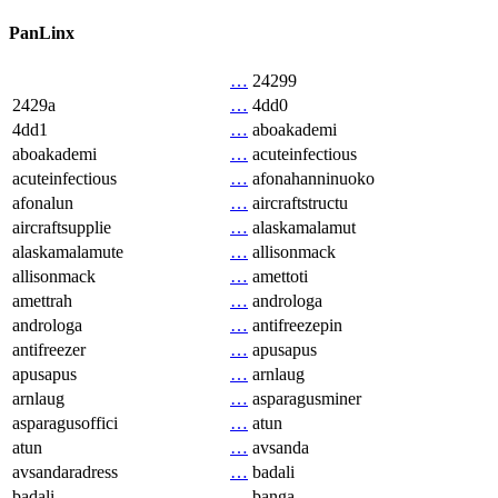
PanLinx
…
24299
2429a
…
4dd0
4dd1
…
aboakademi
aboakademi
…
acuteinfectious
acuteinfectious
…
afonahanninuoko
afonalun
…
aircraftstructu
aircraftsupplie
…
alaskamalamut
alaskamalamute
…
allisonmack
allisonmack
…
amettoti
amettrah
…
androloga
androloga
…
antifreezepin
antifreezer
…
apusapus
apusapus
…
arnlaug
arnlaug
…
asparagusminer
asparagusoffici
…
atun
atun
…
avsanda
avsandaradress
…
badali
badali
…
banga