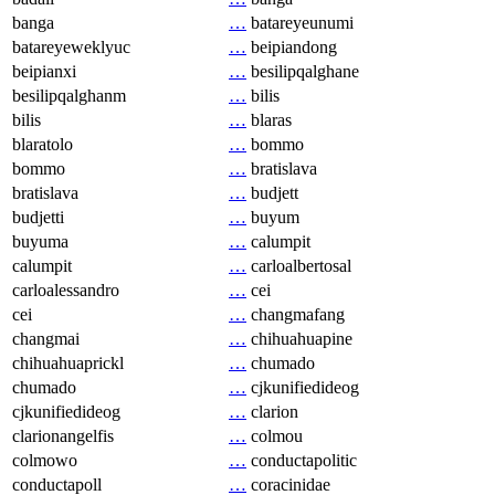
banga
…
batareyeunumi
batareyeweklyuc
…
beipiandong
beipianxi
…
besilipqalghane
besilipqalghanm
…
bilis
bilis
…
blaras
blaratolo
…
bommo
bommo
…
bratislava
bratislava
…
budjett
budjetti
…
buyum
buyuma
…
calumpit
calumpit
…
carloalbertosal
carloalessandro
…
cei
cei
…
changmafang
changmai
…
chihuahuapine
chihuahuaprickl
…
chumado
chumado
…
cjkunifiedideog
cjkunifiedideog
…
clarion
clarionangelfis
…
colmou
colmowo
…
conductapolitic
conductapoll
…
coracinidae