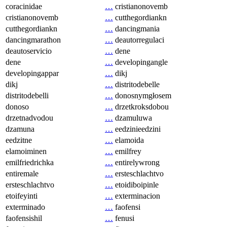
coracinidae
…
cristianonovemb
cristianonovemb
…
cutthegordiankn
cutthegordiankn
…
dancingmania
dancingmarathon
…
deautorregulaci
deautoservicio
…
dene
dene
…
developingangle
developingappar
…
dikj
dikj
…
distritodebelle
distritodebelli
…
donosnymgłosem
donoso
…
drzetkroksdobou
drzetnadvodou
…
dzamuluwa
dzamuna
…
eedzinieedzini
eedzitne
…
elamoida
elamoiminen
…
emilfrey
emilfriedrichka
…
entirelywrong
entiremale
…
ersteschlachtvo
ersteschlachtvo
…
etoidiboipinle
etoifeyinti
…
exterminacion
exterminado
…
faofensi
faofensishil
…
fenusi