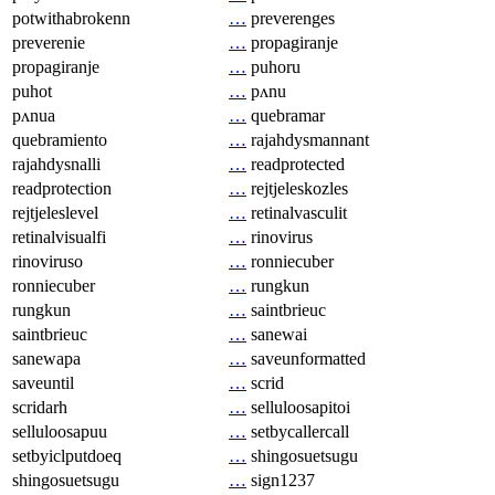
potwithabrokenn
…
preverenges
preverenie
…
propagiranje
propagiranje
…
puhoru
puhot
…
pʌnu
pʌnua
…
quebramar
quebramiento
…
rajahdysmannant
rajahdysnalli
…
readprotected
readprotection
…
rejtjeleskozles
rejtjeleslevel
…
retinalvasculit
retinalvisualfi
…
rinovirus
rinoviruso
…
ronniecuber
ronniecuber
…
rungkun
rungkun
…
saintbrieuc
saintbrieuc
…
sanewai
sanewapa
…
saveunformatted
saveuntil
…
scrid
scridarh
…
selluloosapitoi
selluloosapuu
…
setbycallercall
setbyiclputdoeq
…
shingosuetsugu
shingosuetsugu
…
sign1237