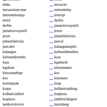
imita
…
inexacto
inexactoutcome
…
intensitehta
intensiteioniqu
…
iretoiʒe
iretol
…
iterbis
iterbis
…
jamaetxewpsizli
jamaetxewpsizli
…
jesen
jesen
…
johanfabricius
johanfabricius
…
juncal
juncales
…
kalangalanpiiri
kalangan
…
karbamilmetilen
karbamilornitin
…
kaɹa
kaɹa
…
kgaitsedi
kgakala
…
kinyamaani
kinyamadege
…
koc
koc
…
konstsno
konstsprak
…
krap
krapa
…
kullaniciadinag
kullaniciadlari
…
kuŋkuɹa
kuŋkuɾo
…
laddericldegree
laddericlevent
…
laozidang