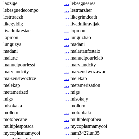
laozige
…
lebesguearea
lebesguedecompo
…
lestrtarzher
lestrtraezh
…
likegrimdeath
likegyldig
…
livadnikravljak
livadnikrestac
…
lopmon
lopmon
…
lunguzhao
lunguzya
…
madani
madani
…
malartanfostaio
malarte
…
manuelpourlelab
manuelpourlesst
…
marylandcity
marylandcity
…
małzenstwozawar
małzenstwoztrze
…
melekap
melekap
…
metamerization
metamerized
…
migs
migs
…
misokajy
misokaka
…
mollern
mollern
…
motobbaki
motobecane
…
multiplespotbea
multiplespotsca
…
mycoplasmamycoi
mycoplasmamycoi
…
nam342ʔlun35