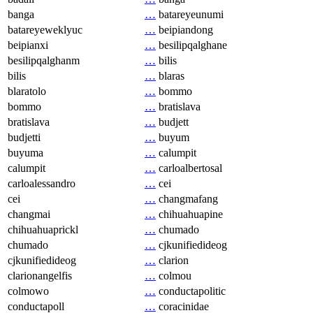
banga
…
batareyeunumi
batareyeweklyuc
…
beipiandong
beipianxi
…
besilipqalghane
besilipqalghanm
…
bilis
bilis
…
blaras
blaratolo
…
bommo
bommo
…
bratislava
bratislava
…
budjett
budjetti
…
buyum
buyuma
…
calumpit
calumpit
…
carloalbertosal
carloalessandro
…
cei
cei
…
changmafang
changmai
…
chihuahuapine
chihuahuaprickl
…
chumado
chumado
…
cjkunifiedideog
cjkunifiedideog
…
clarion
clarionangelfis
…
colmou
colmowo
…
conductapolitic
conductapoll
…
coracinidae