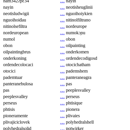
nam342ʔpɛ34
…
nayin
nayin
…
neotisheuglinii
neotisludwigii
…
nguoihoiykien
nguoihoiđau
…
nitinolfiltrano
nitinolsefiltra
…
nordeurope
nordeuropean
…
numokɔɲu
numol
…
obon
obon
…
oilpainting
oilpaintingbrus
…
onderkomen
onderkoning
…
ordendecodigosd
ordendecolocaci
…
otocichatham
otocici
…
pademshem
pademtuar
…
panteraneagra
panteranebulosa
…
pas
pas
…
peeplesvalley
peeplesvalley
…
perseus
perseus
…
phtisique
phtisis
…
pionera
pioneramente
…
plivaies
plivajiciclovek
…
polyhedralshell
polyhedralsolid
…
potwirker