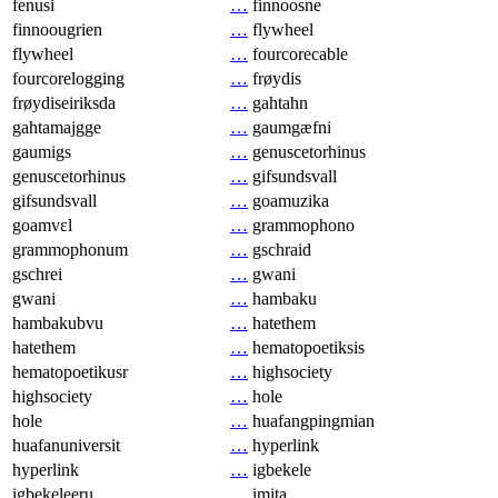
fenusi
…
finnoosne
finnoougrien
…
flywheel
flywheel
…
fourcorecable
fourcorelogging
…
frøydis
frøydiseiriksda
…
gahtahn
gahtamajgge
…
gaumgæfni
gaumigs
…
genuscetorhinus
genuscetorhinus
…
gifsundsvall
gifsundsvall
…
goamuzika
goamvɛl
…
grammophono
grammophonum
…
gschraid
gschrei
…
gwani
gwani
…
hambaku
hambakubvu
…
hatethem
hatethem
…
hematopoetiksis
hematopoetikusr
…
highsociety
highsociety
…
hole
hole
…
huafangpingmian
huafanuniversit
…
hyperlink
hyperlink
…
igbekele
igbekeleeru
…
imita