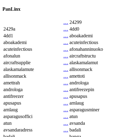
PanLinx
…
24299
2429a
…
4dd0
4dd1
…
aboakademi
aboakademi
…
acuteinfectious
acuteinfectious
…
afonahanninuoko
afonalun
…
aircraftstructu
aircraftsupplie
…
alaskamalamut
alaskamalamute
…
allisonmack
allisonmack
…
amettoti
amettrah
…
androloga
androloga
…
antifreezepin
antifreezer
…
apusapus
apusapus
…
arnlaug
arnlaug
…
asparagusminer
asparagusoffici
…
atun
atun
…
avsanda
avsandaradress
…
badali
badali
…
banga