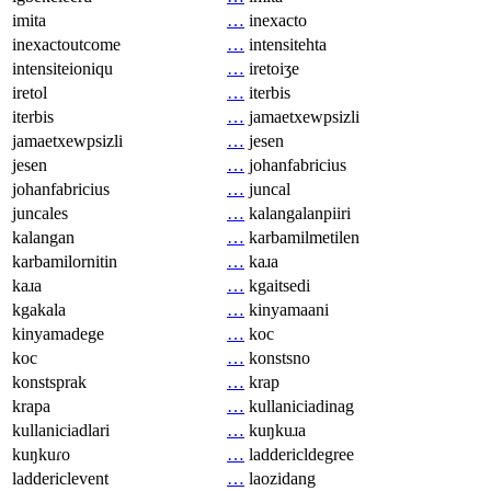
imita
…
inexacto
inexactoutcome
…
intensitehta
intensiteioniqu
…
iretoiʒe
iretol
…
iterbis
iterbis
…
jamaetxewpsizli
jamaetxewpsizli
…
jesen
jesen
…
johanfabricius
johanfabricius
…
juncal
juncales
…
kalangalanpiiri
kalangan
…
karbamilmetilen
karbamilornitin
…
kaɹa
kaɹa
…
kgaitsedi
kgakala
…
kinyamaani
kinyamadege
…
koc
koc
…
konstsno
konstsprak
…
krap
krapa
…
kullaniciadinag
kullaniciadlari
…
kuŋkuɹa
kuŋkuɾo
…
laddericldegree
laddericlevent
…
laozidang