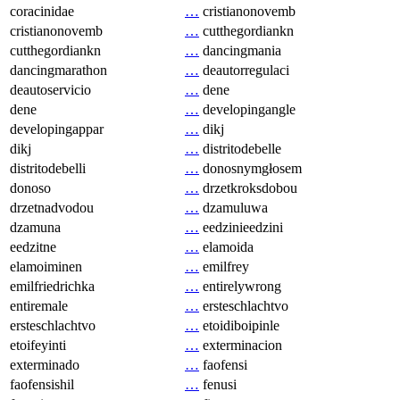
coracinidae
…
cristianonovemb
cristianonovemb
…
cutthegordiankn
cutthegordiankn
…
dancingmania
dancingmarathon
…
deautorregulaci
deautoservicio
…
dene
dene
…
developingangle
developingappar
…
dikj
dikj
…
distritodebelle
distritodebelli
…
donosnymgłosem
donoso
…
drzetkroksdobou
drzetnadvodou
…
dzamuluwa
dzamuna
…
eedzinieedzini
eedzitne
…
elamoida
elamoiminen
…
emilfrey
emilfriedrichka
…
entirelywrong
entiremale
…
ersteschlachtvo
ersteschlachtvo
…
etoidiboipinle
etoifeyinti
…
exterminacion
exterminado
…
faofensi
faofensishil
…
fenusi