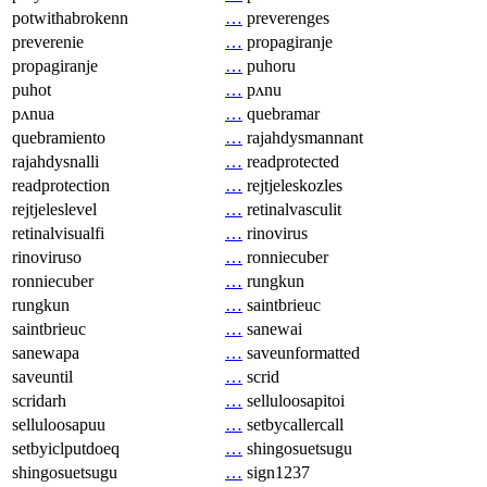
potwithabrokenn
…
preverenges
preverenie
…
propagiranje
propagiranje
…
puhoru
puhot
…
pʌnu
pʌnua
…
quebramar
quebramiento
…
rajahdysmannant
rajahdysnalli
…
readprotected
readprotection
…
rejtjeleskozles
rejtjeleslevel
…
retinalvasculit
retinalvisualfi
…
rinovirus
rinoviruso
…
ronniecuber
ronniecuber
…
rungkun
rungkun
…
saintbrieuc
saintbrieuc
…
sanewai
sanewapa
…
saveunformatted
saveuntil
…
scrid
scridarh
…
selluloosapitoi
selluloosapuu
…
setbycallercall
setbyiclputdoeq
…
shingosuetsugu
shingosuetsugu
…
sign1237