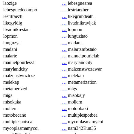
laozige
…
lebesguearea
lebesguedecompo
…
lestrtarzher
lestrtraezh
…
likegrimdeath
likegyldig
…
livadnikravljak
livadnikrestac
…
lopmon
lopmon
…
lunguzhao
lunguzya
…
madani
madani
…
malartanfostaio
malarte
…
manuelpourlelab
manuelpourlesst
…
marylandcity
marylandcity
…
małzenstwozawar
małzenstwoztrze
…
melekap
melekap
…
metamerization
metamerized
…
migs
migs
…
misokajy
misokaka
…
mollern
mollern
…
motobbaki
motobecane
…
multiplespotbea
multiplespotsca
…
mycoplasmamycoi
mycoplasmamycoi
…
nam342ʔlun35