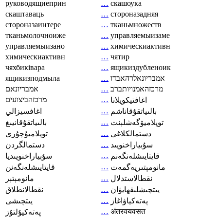
руководящиеприн
…
скашоука
скаштаваць
…
стороназадняя
стороназаинтере
…
тканьмножеств
тканьмолочноиже
…
управляемыизаме
управляемыизано
…
химическиактивн
химическиактивн
…
чятир
чяхбиківара
…
ящикиздубленоик
ящикизподмыла
…
אמבריונאלרהאבדו
אמבריונאם
…
מרכזהאמנויותברב
מרכזהביצועים
…
اغافتيكويلانا
…
بالىياتقۇقاناشم
اغافسيزالي
…
توپلاميۆگەشلېنت
بالىياتقۇقانيىغ
…
دستمالکلاغی
توپلاميۇچۇرى
…
سۇبياراخنويىد
دستمالگردن
…
قايتايىشلەنگەنم
سۇبياراخنويىديا
…
مانومېتىريەگمەت
قايتايىشلەنگەنن
…
نقطالاستدلال
مانومېتېر
…
يىتچىشلىقھايۋان
نقطالانطلاق
…
پەتەكياۋاغاز
يىتچىشى
…
अंतरवयवसत
پەتەكيۇلتۇز