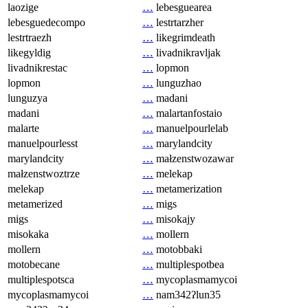
laozige
…
lebesguearea
lebesguedecompo
…
lestrtarzher
lestrtraezh
…
likegrimdeath
likegyldig
…
livadnikravljak
livadnikrestac
…
lopmon
lopmon
…
lunguzhao
lunguzya
…
madani
madani
…
malartanfostaio
malarte
…
manuelpourlelab
manuelpourlesst
…
marylandcity
marylandcity
…
małzenstwozawar
małzenstwoztrze
…
melekap
melekap
…
metamerization
metamerized
…
migs
migs
…
misokajy
misokaka
…
mollern
mollern
…
motobbaki
motobecane
…
multiplespotbea
multiplespotsca
…
mycoplasmamycoi
mycoplasmamycoi
…
nam342ʔlun35