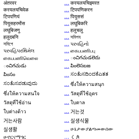
अंतरवर
…
करयलयचिइमरत
करयलयचिवेळ
…
टिपपणिकरन
टिपपणियं
…
पियुससं
पियुसहरमोंस
…
लघुबिकरि
लघुबिजणु
…
हलुचलु
हलुदबनि
…
সমিপয
সমিপে
…
પરવહિનો
પરવહિપરથિમેલ
…
கைபபணிபபு
ంచిగచుడలెదు
கைபபணிவெலை
…
ంచిగచుడు
పింలెసబజ
…
ಸಂತೆುಸದಿಂದಕೆಎತತ
పింసం
…
ಸಂತೆುಸಪಡುವುದು
…
ซึ่งให้ความสนุก
…
ซึ่งให้ความสนใจ
วัสดุที่ใช้อุดร
…
วัสดุที่ใช้อ่าน
ใบตาล
…
ใบต่างด้าว
거는것
…
거는사람
실생식물
…
ሁኔታውያልጣመውሰው
실생활
ሁኖርናማጎር
…
くき