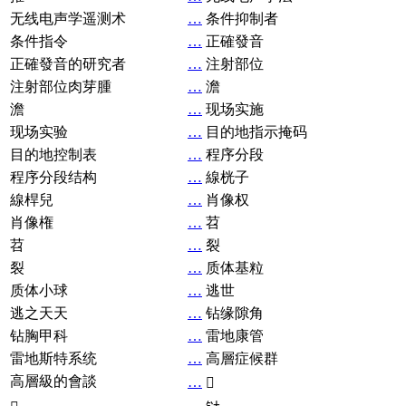
无线电声学遥测术
…
条件抑制者
条件指令
…
正確發音
正確發音的研究者
…
注射部位
注射部位肉芽腫
…
澹
澹
…
现场实施
现场实验
…
目的地指示掩码
目的地控制表
…
程序分段
程序分段结构
…
線桄子
線桿兒
…
肖像权
肖像権
…
苕
苕
…
裂
裂
…
质体基粒
质体小球
…
逃世
逃之天天
…
钻缘隙角
钻胸甲科
…
雷地康管
雷地斯特系统
…
高層症候群
高層級的會談
…
𧘞