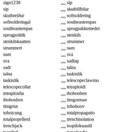
sign1238
…
sip
sip
…
skutbillbilar
skutbreiður
…
softsoldering
softsolderingal
…
southeasternpas
southeasternpas
…
sprogpakkemedet
sprogpolitik
…
stenkils
stenkilskaatten
…
strummer
strummert
…
sum
sum
…
sva
sva
…
sədləɡ
sədr
…
talna
talna
…
taskinlik
taskinlik
…
telescopeclawmo
telescopecollar
…
tetraploidi
tetraploidia
…
thohonhen
thohonhen
…
timgorman
timgriut
…
tohohoov
tohoicung
…
totalpropagatio
totalpropellerd
…
trenchisolation
trenchjack
…
tsopilokuauitl