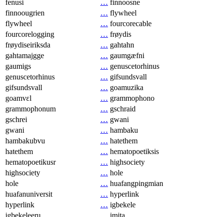
fenusi
…
finnoosne
finnoougrien
…
flywheel
flywheel
…
fourcorecable
fourcorelogging
…
frøydis
frøydiseiriksda
…
gahtahn
gahtamajgge
…
gaumgæfni
gaumigs
…
genuscetorhinus
genuscetorhinus
…
gifsundsvall
gifsundsvall
…
goamuzika
goamvɛl
…
grammophono
grammophonum
…
gschraid
gschrei
…
gwani
gwani
…
hambaku
hambakubvu
…
hatethem
hatethem
…
hematopoetiksis
hematopoetikusr
…
highsociety
highsociety
…
hole
hole
…
huafangpingmian
huafanuniversit
…
hyperlink
hyperlink
…
igbekele
igbekeleeru
…
imita