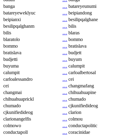
banga
…
batareyeunumi
batareyeweklyuc
…
beipiandong
beipianxi
…
besilipqalghane
besilipqalghanm
…
bilis
bilis
…
blaras
blaratolo
…
bommo
bommo
…
bratislava
bratislava
…
budjett
budjetti
…
buyum
buyuma
…
calumpit
calumpit
…
carloalbertosal
carloalessandro
…
cei
cei
…
changmafang
changmai
…
chihuahuapine
chihuahuaprickl
…
chumado
chumado
…
cjkunifiedideog
cjkunifiedideog
…
clarion
clarionangelfis
…
colmou
colmowo
…
conductapolitic
conductapoll
…
coracinidae