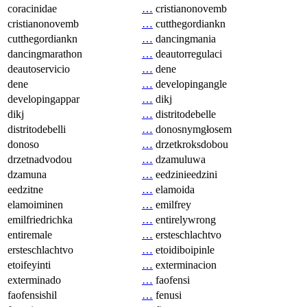
coracinidae
…
cristianonovemb
cristianonovemb
…
cutthegordiankn
cutthegordiankn
…
dancingmania
dancingmarathon
…
deautorregulaci
deautoservicio
…
dene
dene
…
developingangle
developingappar
…
dikj
dikj
…
distritodebelle
distritodebelli
…
donosnymgłosem
donoso
…
drzetkroksdobou
drzetnadvodou
…
dzamuluwa
dzamuna
…
eedzinieedzini
eedzitne
…
elamoida
elamoiminen
…
emilfrey
emilfriedrichka
…
entirelywrong
entiremale
…
ersteschlachtvo
ersteschlachtvo
…
etoidiboipinle
etoifeyinti
…
exterminacion
exterminado
…
faofensi
faofensishil
…
fenusi