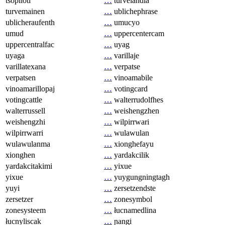
tsopilotl
…
turvelandia
turvemainen
…
ublichephrase
ublicheraufenth
…
umucyo
umud
…
uppercentercam
uppercentralfac
…
uyag
uyaga
…
varillaje
varillatexana
…
verpatse
verpatsen
…
vinoamabile
vinoamarillopaj
…
votingcard
votingcattle
…
walterrudolfhes
walterrussell
…
weishengzhen
weishengzhi
…
wilpirrwari
wilpirrwarri
…
wulawulan
wulawulanma
…
xionghefayu
xionghen
…
yardakcilik
yardakcitakimi
…
yixue
yixue
…
yuygungningtagh
yuyi
…
zersetzendste
zersetzer
…
zonesymbol
zonesysteem
…
łucnamedlina
łucnyliscak
…
ɲangi