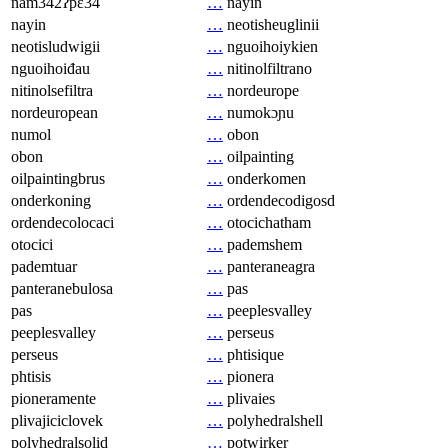
nam342ʔpɛ34
…
nayin
nayin
…
neotisheuglinii
neotisludwigii
…
nguoihoiykien
nguoihoiđau
…
nitinolfiltrano
nitinolsefiltra
…
nordeurope
nordeuropean
…
numokɔɲu
numol
…
obon
obon
…
oilpainting
oilpaintingbrus
…
onderkomen
onderkoning
…
ordendecodigosd
ordendecolocaci
…
otocichatham
otocici
…
pademshem
pademtuar
…
panteraneagra
panteranebulosa
…
pas
pas
…
peeplesvalley
peeplesvalley
…
perseus
perseus
…
phtisique
phtisis
…
pionera
pioneramente
…
plivaies
plivajiciclovek
…
polyhedralshell
polyhedralsolid
…
potwirker