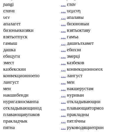
ɲangi
…
επαν
επανα
…
υεμενη
υεν
…
апалавы
апалагет
…
бизоновыи
бизоньикизяки
…
взятьоктаву
взятьотпуск
…
гамъа
гамыш
…
дашиълхамет
дашка
…
ебихэи
ебицуги
…
змерці
змест
…
казбеков
казбекскии
…
конвекционноеох
конвекционноепо
…
лангуст
лангуст
…
меи
меи
…
накшерустам
накшибенди
…
нуриван
нуригазиосманпа
…
откладывающии
откладывающииод
…
плавающаятормоз
плавающаяупаков
…
пракладны
пракладчык
…
пятлічны
пятна
…
руководящиеприн