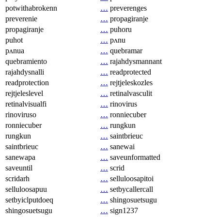
potwithabrokenn
…
preverenges
preverenie
…
propagiranje
propagiranje
…
puhoru
puhot
…
pʌnu
pʌnua
…
quebramar
quebramiento
…
rajahdysmannant
rajahdysnalli
…
readprotected
readprotection
…
rejtjeleskozles
rejtjeleslevel
…
retinalvasculit
retinalvisualfi
…
rinovirus
rinoviruso
…
ronniecuber
ronniecuber
…
rungkun
rungkun
…
saintbrieuc
saintbrieuc
…
sanewai
sanewapa
…
saveunformatted
saveuntil
…
scrid
scridarh
…
selluloosapitoi
selluloosapuu
…
setbycallercall
setbyiclputdoeq
…
shingosuetsugu
shingosuetsugu
…
sign1237