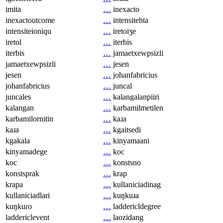
imita
…
inexacto
inexactoutcome
…
intensitehta
intensiteioniqu
…
iretoiʒe
iretol
…
iterbis
iterbis
…
jamaetxewpsizli
jamaetxewpsizli
…
jesen
jesen
…
johanfabricius
johanfabricius
…
juncal
juncales
…
kalangalanpiiri
kalangan
…
karbamilmetilen
karbamilornitin
…
kaɹa
kaɹa
…
kgaitsedi
kgakala
…
kinyamaani
kinyamadege
…
koc
koc
…
konstsno
konstsprak
…
krap
krapa
…
kullaniciadinag
kullaniciadlari
…
kuŋkuɹa
kuŋkuɾo
…
laddericldegree
laddericlevent
…
laozidang