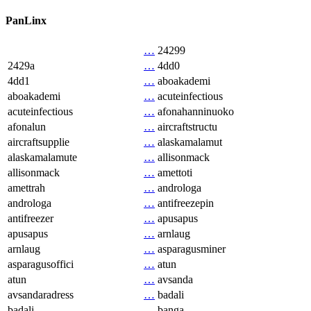
PanLinx
…
24299
2429a
…
4dd0
4dd1
…
aboakademi
aboakademi
…
acuteinfectious
acuteinfectious
…
afonahanninuoko
afonalun
…
aircraftstructu
aircraftsupplie
…
alaskamalamut
alaskamalamute
…
allisonmack
allisonmack
…
amettoti
amettrah
…
androloga
androloga
…
antifreezepin
antifreezer
…
apusapus
apusapus
…
arnlaug
arnlaug
…
asparagusminer
asparagusoffici
…
atun
atun
…
avsanda
avsandaradress
…
badali
badali
…
banga