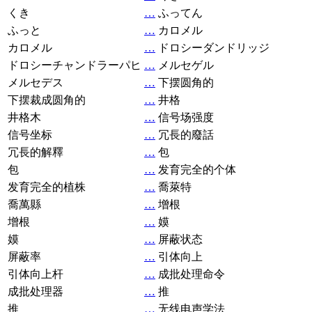
くき
…
ふってん
ふっと
…
カロメル
カロメル
…
ドロシーダンドリッジ
ドロシーチャンドラーパヒ
…
メルセゲル
メルセデス
…
下摆圆角的
下摆裁成圆角的
…
井格
井格木
…
信号场强度
信号坐标
…
冗長的廢話
冗長的解釋
…
包
包
…
发育完全的个体
发育完全的植株
…
喬萊特
喬萬縣
…
增根
增根
…
嫫
嫫
…
屏蔽状态
屏蔽率
…
引体向上
引体向上杆
…
成批处理命令
成批处理器
…
推
推
…
无线电声学法