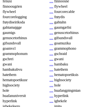
fenusi
…
finnoosne
finnoougrien
…
flywheel
flywheel
…
fourcorecable
fourcorelogging
…
frøydis
frøydiseiriksda
…
gahtahn
gahtamajgge
…
gaumgæfni
gaumigs
…
genuscetorhinus
genuscetorhinus
…
gifsundsvall
gifsundsvall
…
goamuzika
goamvɛl
…
grammophono
grammophonum
…
gschraid
gschrei
…
gwani
gwani
…
hambaku
hambakubvu
…
hatethem
hatethem
…
hematopoetiksis
hematopoetikusr
…
highsociety
highsociety
…
hole
hole
…
huafangpingmian
huafanuniversit
…
hyperlink
hyperlink
…
igbekele
igbekeleeru
…
imita