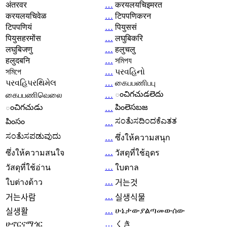
अंतरवर
…
करयलयचिइमरत
करयलयचिवेळ
…
टिपपणिकरन
टिपपणियं
…
पियुससं
पियुसहरमोंस
…
लघुबिकरि
लघुबिजणु
…
हलुचलु
हलुदबनि
…
সমিপয
সমিপে
…
પરવહિનો
પરવહિપરથિમેલ
…
கைபபணிபபு
ంచిగచుడలెదు
கைபபணிவெலை
…
ంచిగచుడు
పింలెసబజ
…
ಸಂತೆುಸದಿಂದಕೆಎತತ
పింసం
…
ಸಂತೆುಸಪಡುವುದು
…
ซึ่งให้ความสนุก
…
ซึ่งให้ความสนใจ
วัสดุที่ใช้อุดร
…
วัสดุที่ใช้อ่าน
ใบตาล
…
ใบต่างด้าว
거는것
…
거는사람
실생식물
…
ሁኔታውያልጣመውሰው
실생활
ሁኖርናማጎር
…
くき