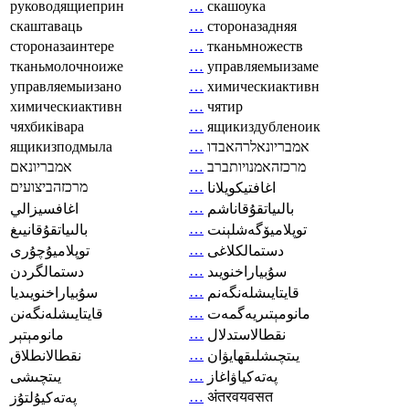
руководящиеприн
…
скашоука
скаштаваць
…
стороназадняя
стороназаинтере
…
тканьмножеств
тканьмолочноиже
…
управляемыизаме
управляемыизано
…
химическиактивн
химическиактивн
…
чятир
чяхбиківара
…
ящикиздубленоик
ящикизподмыла
…
אמבריונאלרהאבדו
אמבריונאם
…
מרכזהאמנויותברב
מרכזהביצועים
…
اغافتيكويلانا
…
بالىياتقۇقاناشم
اغافسيزالي
…
توپلاميۆگەشلېنت
بالىياتقۇقانيىغ
…
دستمالکلاغی
توپلاميۇچۇرى
…
سۇبياراخنويىد
دستمالگردن
…
قايتايىشلەنگەنم
سۇبياراخنويىديا
…
مانومېتىريەگمەت
قايتايىشلەنگەنن
…
نقطالاستدلال
مانومېتېر
…
يىتچىشلىقھايۋان
نقطالانطلاق
…
پەتەكياۋاغاز
يىتچىشى
…
अंतरवयवसत
پەتەكيۇلتۇز