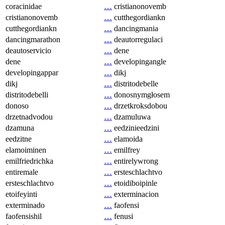
coracinidae
…
cristianonovemb
cristianonovemb
…
cutthegordiankn
cutthegordiankn
…
dancingmania
dancingmarathon
…
deautorregulaci
deautoservicio
…
dene
dene
…
developingangle
developingappar
…
dikj
dikj
…
distritodebelle
distritodebelli
…
donosnymgłosem
donoso
…
drzetkroksdobou
drzetnadvodou
…
dzamuluwa
dzamuna
…
eedzinieedzini
eedzitne
…
elamoida
elamoiminen
…
emilfrey
emilfriedrichka
…
entirelywrong
entiremale
…
ersteschlachtvo
ersteschlachtvo
…
etoidiboipinle
etoifeyinti
…
exterminacion
exterminado
…
faofensi
faofensishil
…
fenusi