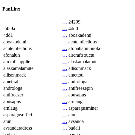
PanLinx
…
24299
2429a
…
4dd0
4dd1
…
aboakademi
aboakademi
…
acuteinfectious
acuteinfectious
…
afonahanninuoko
afonalun
…
aircraftstructu
aircraftsupplie
…
alaskamalamut
alaskamalamute
…
allisonmack
allisonmack
…
amettoti
amettrah
…
androloga
androloga
…
antifreezepin
antifreezer
…
apusapus
apusapus
…
arnlaug
arnlaug
…
asparagusminer
asparagusoffici
…
atun
atun
…
avsanda
avsandaradress
…
badali
badali
…
banga