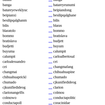
banga
…
batareyeunumi
batareyeweklyuc
…
beipiandong
beipianxi
…
besilipqalghane
besilipqalghanm
…
bilis
bilis
…
blaras
blaratolo
…
bommo
bommo
…
bratislava
bratislava
…
budjett
budjetti
…
buyum
buyuma
…
calumpit
calumpit
…
carloalbertosal
carloalessandro
…
cei
cei
…
changmafang
changmai
…
chihuahuapine
chihuahuaprickl
…
chumado
chumado
…
cjkunifiedideog
cjkunifiedideog
…
clarion
clarionangelfis
…
colmou
colmowo
…
conductapolitic
conductapoll
…
coracinidae