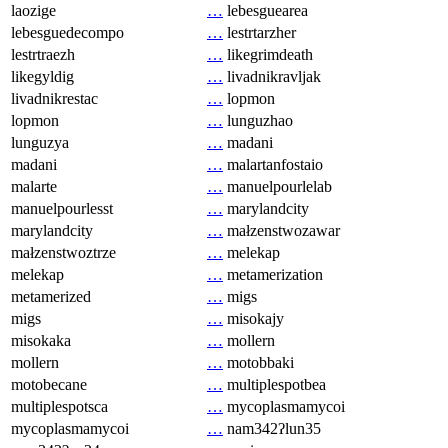
laozige
…
lebesguearea
lebesguedecompo
…
lestrtarzher
lestrtraezh
…
likegrimdeath
likegyldig
…
livadnikravljak
livadnikrestac
…
lopmon
lopmon
…
lunguzhao
lunguzya
…
madani
madani
…
malartanfostaio
malarte
…
manuelpourlelab
manuelpourlesst
…
marylandcity
marylandcity
…
małzenstwozawar
małzenstwoztrze
…
melekap
melekap
…
metamerization
metamerized
…
migs
migs
…
misokajy
misokaka
…
mollern
mollern
…
motobbaki
motobecane
…
multiplespotbea
multiplespotsca
…
mycoplasmamycoi
mycoplasmamycoi
…
nam342ʔlun35