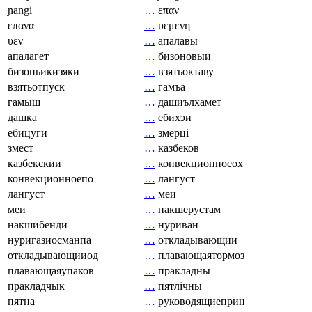
ɲangi
…
επαν
επανα
…
υεμενη
υεν
…
апалавы
апалагет
…
бизоновыи
бизоньикизяки
…
взятьоктаву
взятьотпуск
…
гамъа
гамыш
…
дашиълхамет
дашка
…
ебихэи
ебицуги
…
змерці
змест
…
казбеков
казбекскии
…
конвекционноеох
конвекционноепо
…
лангуст
лангуст
…
меи
меи
…
накшерустам
накшибенди
…
нуриван
нуригазиосманпа
…
откладывающии
откладывающииод
…
плавающаятормоз
плавающаяупаков
…
пракладны
пракладчык
…
пятлічны
пятна
…
руководящиеприн