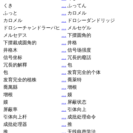
くき
…
ふってん
ふっと
…
カロメル
カロメル
…
ドロシーダンドリッジ
ドロシーチャンドラーパヒ
…
メルセゲル
メルセデス
…
下摆圆角的
下摆裁成圆角的
…
井格
井格木
…
信号场强度
信号坐标
…
冗長的廢話
冗長的解釋
…
包
包
…
发育完全的个体
发育完全的植株
…
喬萊特
喬萬縣
…
增根
增根
…
嫫
嫫
…
屏蔽状态
屏蔽率
…
引体向上
引体向上杆
…
成批处理命令
成批处理器
…
推
推
…
无线电声学法