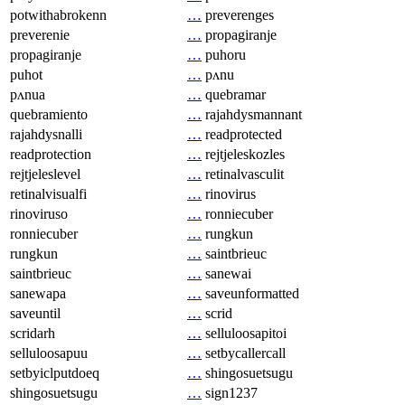
potwithabrokenn
…
preverenges
preverenie
…
propagiranje
propagiranje
…
puhoru
puhot
…
pʌnu
pʌnua
…
quebramar
quebramiento
…
rajahdysmannant
rajahdysnalli
…
readprotected
readprotection
…
rejtjeleskozles
rejtjeleslevel
…
retinalvasculit
retinalvisualfi
…
rinovirus
rinoviruso
…
ronniecuber
ronniecuber
…
rungkun
rungkun
…
saintbrieuc
saintbrieuc
…
sanewai
sanewapa
…
saveunformatted
saveuntil
…
scrid
scridarh
…
selluloosapitoi
selluloosapuu
…
setbycallercall
setbyiclputdoeq
…
shingosuetsugu
shingosuetsugu
…
sign1237