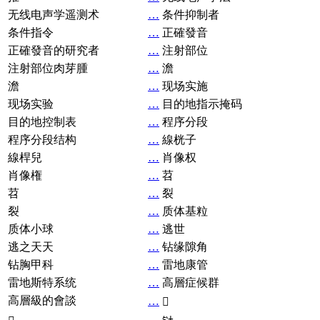
无线电声学遥测术
…
条件抑制者
条件指令
…
正確發音
正確發音的研究者
…
注射部位
注射部位肉芽腫
…
澹
澹
…
现场实施
现场实验
…
目的地指示掩码
目的地控制表
…
程序分段
程序分段结构
…
線桄子
線桿兒
…
肖像权
肖像権
…
苕
苕
…
裂
裂
…
质体基粒
质体小球
…
逃世
逃之天天
…
钻缘隙角
钻胸甲科
…
雷地康管
雷地斯特系统
…
高層症候群
高層級的會談
…
𧘞