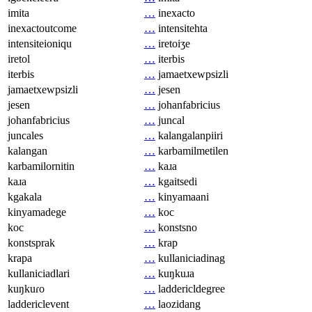
imita
…
inexacto
inexactoutcome
…
intensitehta
intensiteioniqu
…
iretoiʒe
iretol
…
iterbis
iterbis
…
jamaetxewpsizli
jamaetxewpsizli
…
jesen
jesen
…
johanfabricius
johanfabricius
…
juncal
juncales
…
kalangalanpiiri
kalangan
…
karbamilmetilen
karbamilornitin
…
kaɹa
kaɹa
…
kgaitsedi
kgakala
…
kinyamaani
kinyamadege
…
koc
koc
…
konstsno
konstsprak
…
krap
krapa
…
kullaniciadinag
kullaniciadlari
…
kuŋkuɹa
kuŋkuɾo
…
laddericldegree
laddericlevent
…
laozidang