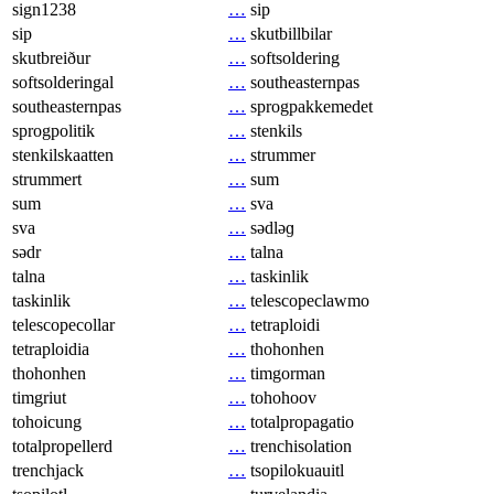
sign1238
…
sip
sip
…
skutbillbilar
skutbreiður
…
softsoldering
softsolderingal
…
southeasternpas
southeasternpas
…
sprogpakkemedet
sprogpolitik
…
stenkils
stenkilskaatten
…
strummer
strummert
…
sum
sum
…
sva
sva
…
sədləɡ
sədr
…
talna
talna
…
taskinlik
taskinlik
…
telescopeclawmo
telescopecollar
…
tetraploidi
tetraploidia
…
thohonhen
thohonhen
…
timgorman
timgriut
…
tohohoov
tohoicung
…
totalpropagatio
totalpropellerd
…
trenchisolation
trenchjack
…
tsopilokuauitl