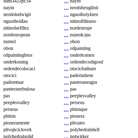
nam342ʔpɛ34
…
nayin
nayin
…
neotisheuglinii
neotisludwigii
…
nguoihoiykien
nguoihoiđau
…
nitinolfiltrano
nitinolsefiltra
…
nordeurope
nordeuropean
…
numokɔɲu
numol
…
obon
obon
…
oilpainting
oilpaintingbrus
…
onderkomen
onderkoning
…
ordendecodigosd
ordendecolocaci
…
otocichatham
otocici
…
pademshem
pademtuar
…
panteraneagra
panteranebulosa
…
pas
pas
…
peeplesvalley
peeplesvalley
…
perseus
perseus
…
phtisique
phtisis
…
pionera
pioneramente
…
plivaies
plivajiciclovek
…
polyhedralshell
polyhedralsolid
…
potwirker