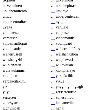
tsopilotl
…
turvelandia
turvemainen
…
ublichephrase
ublicheraufenth
…
umucyo
umud
…
uppercentercam
uppercentralfac
…
uyag
uyaga
…
varillaje
varillatexana
…
verpatse
verpatsen
…
vinoamabile
vinoamarillopaj
…
votingcard
votingcattle
…
walterrudolfhes
walterrussell
…
weishengzhen
weishengzhi
…
wilpirrwari
wilpirrwarri
…
wulawulan
wulawulanma
…
xionghefayu
xionghen
…
yardakcilik
yardakcitakimi
…
yixue
yixue
…
yuygungningtagh
yuyi
…
zersetzendste
zersetzer
…
zonesymbol
zonesysteem
…
łucnamedlina
łucnyliscak
…
ɲangi