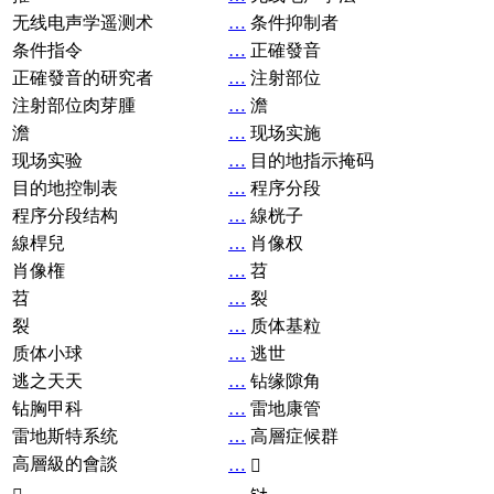
无线电声学遥测术
…
条件抑制者
条件指令
…
正確發音
正確發音的研究者
…
注射部位
注射部位肉芽腫
…
澹
澹
…
现场实施
现场实验
…
目的地指示掩码
目的地控制表
…
程序分段
程序分段结构
…
線桄子
線桿兒
…
肖像权
肖像権
…
苕
苕
…
裂
裂
…
质体基粒
质体小球
…
逃世
逃之天天
…
钻缘隙角
钻胸甲科
…
雷地康管
雷地斯特系统
…
高層症候群
高層級的會談
…
𧘞