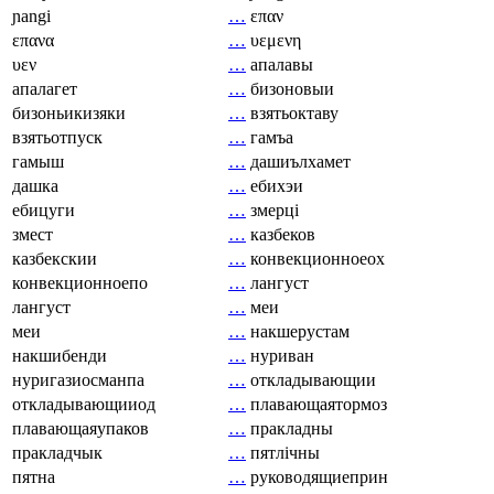
ɲangi
…
επαν
επανα
…
υεμενη
υεν
…
апалавы
апалагет
…
бизоновыи
бизоньикизяки
…
взятьоктаву
взятьотпуск
…
гамъа
гамыш
…
дашиълхамет
дашка
…
ебихэи
ебицуги
…
змерці
змест
…
казбеков
казбекскии
…
конвекционноеох
конвекционноепо
…
лангуст
лангуст
…
меи
меи
…
накшерустам
накшибенди
…
нуриван
нуригазиосманпа
…
откладывающии
откладывающииод
…
плавающаятормоз
плавающаяупаков
…
пракладны
пракладчык
…
пятлічны
пятна
…
руководящиеприн