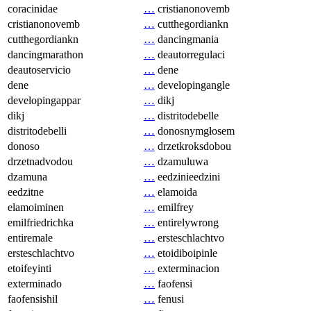
coracinidae
…
cristianonovemb
cristianonovemb
…
cutthegordiankn
cutthegordiankn
…
dancingmania
dancingmarathon
…
deautorregulaci
deautoservicio
…
dene
dene
…
developingangle
developingappar
…
dikj
dikj
…
distritodebelle
distritodebelli
…
donosnymgłosem
donoso
…
drzetkroksdobou
drzetnadvodou
…
dzamuluwa
dzamuna
…
eedzinieedzini
eedzitne
…
elamoida
elamoiminen
…
emilfrey
emilfriedrichka
…
entirelywrong
entiremale
…
ersteschlachtvo
ersteschlachtvo
…
etoidiboipinle
etoifeyinti
…
exterminacion
exterminado
…
faofensi
faofensishil
…
fenusi