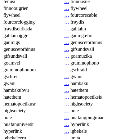
fenusi
…
finnoosne
finnoougrien
…
flywheel
flywheel
…
fourcorecable
fourcorelogging
…
frøydis
frøydiseiriksda
…
gahtahn
gahtamajgge
…
gaumgæfni
gaumigs
…
genuscetorhinus
genuscetorhinus
…
gifsundsvall
gifsundsvall
…
goamuzika
goamvɛl
…
grammophono
grammophonum
…
gschraid
gschrei
…
gwani
gwani
…
hambaku
hambakubvu
…
hatethem
hatethem
…
hematopoetiksis
hematopoetikusr
…
highsociety
highsociety
…
hole
hole
…
huafangpingmian
huafanuniversit
…
hyperlink
hyperlink
…
igbekele
igbekeleeru
…
imita