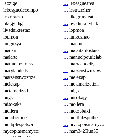
laozige
…
lebesguearea
lebesguedecompo
…
lestrtarzher
lestrtraezh
…
likegrimdeath
likegyldig
…
livadnikravljak
livadnikrestac
…
lopmon
lopmon
…
lunguzhao
lunguzya
…
madani
madani
…
malartanfostaio
malarte
…
manuelpourlelab
manuelpourlesst
…
marylandcity
marylandcity
…
małzenstwozawar
małzenstwoztrze
…
melekap
melekap
…
metamerization
metamerized
…
migs
migs
…
misokajy
misokaka
…
mollern
mollern
…
motobbaki
motobecane
…
multiplespotbea
multiplespotsca
…
mycoplasmamycoi
mycoplasmamycoi
…
nam342ʔlun35