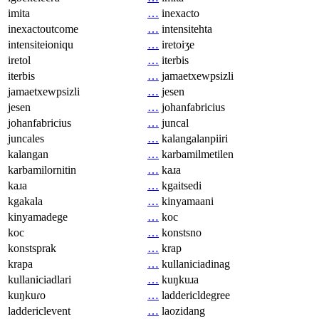
imita
…
inexacto
inexactoutcome
…
intensitehta
intensiteioniqu
…
iretoiʒe
iretol
…
iterbis
iterbis
…
jamaetxewpsizli
jamaetxewpsizli
…
jesen
jesen
…
johanfabricius
johanfabricius
…
juncal
juncales
…
kalangalanpiiri
kalangan
…
karbamilmetilen
karbamilornitin
…
kaɹa
kaɹa
…
kgaitsedi
kgakala
…
kinyamaani
kinyamadege
…
koc
koc
…
konstsno
konstsprak
…
krap
krapa
…
kullaniciadinag
kullaniciadlari
…
kuŋkuɹa
kuŋkuɾo
…
laddericldegree
laddericlevent
…
laozidang