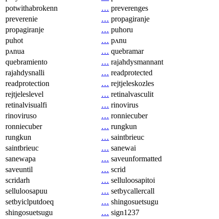
potwithabrokenn
…
preverenges
preverenie
…
propagiranje
propagiranje
…
puhoru
puhot
…
pʌnu
pʌnua
…
quebramar
quebramiento
…
rajahdysmannant
rajahdysnalli
…
readprotected
readprotection
…
rejtjeleskozles
rejtjeleslevel
…
retinalvasculit
retinalvisualfi
…
rinovirus
rinoviruso
…
ronniecuber
ronniecuber
…
rungkun
rungkun
…
saintbrieuc
saintbrieuc
…
sanewai
sanewapa
…
saveunformatted
saveuntil
…
scrid
scridarh
…
selluloosapitoi
selluloosapuu
…
setbycallercall
setbyiclputdoeq
…
shingosuetsugu
shingosuetsugu
…
sign1237