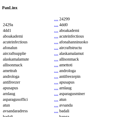
PanLinx
…
24299
2429a
…
4dd0
4dd1
…
aboakademi
aboakademi
…
acuteinfectious
acuteinfectious
…
afonahanninuoko
afonalun
…
aircraftstructu
aircraftsupplie
…
alaskamalamut
alaskamalamute
…
allisonmack
allisonmack
…
amettoti
amettrah
…
androloga
androloga
…
antifreezepin
antifreezer
…
apusapus
apusapus
…
arnlaug
arnlaug
…
asparagusminer
asparagusoffici
…
atun
atun
…
avsanda
avsandaradress
…
badali
badali
…
banga