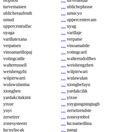
tsopilotl
…
turvelandia
turvemainen
…
ublichephrase
ublicheraufenth
…
umucyo
umud
…
uppercentercam
uppercentralfac
…
uyag
uyaga
…
varillaje
varillatexana
…
verpatse
verpatsen
…
vinoamabile
vinoamarillopaj
…
votingcard
votingcattle
…
walterrudolfhes
walterrussell
…
weishengzhen
weishengzhi
…
wilpirrwari
wilpirrwarri
…
wulawulan
wulawulanma
…
xionghefayu
xionghen
…
yardakcilik
yardakcitakimi
…
yixue
yixue
…
yuygungningtagh
yuyi
…
zersetzendste
zersetzer
…
zonesymbol
zonesysteem
…
łucnamedlina
łucnyliscak
…
ɲangi