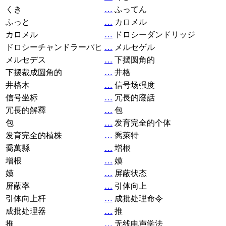
くき
…
ふってん
ふっと
…
カロメル
カロメル
…
ドロシーダンドリッジ
ドロシーチャンドラーパヒ
…
メルセゲル
メルセデス
…
下摆圆角的
下摆裁成圆角的
…
井格
井格木
…
信号场强度
信号坐标
…
冗長的廢話
冗長的解釋
…
包
包
…
发育完全的个体
发育完全的植株
…
喬萊特
喬萬縣
…
增根
增根
…
嫫
嫫
…
屏蔽状态
屏蔽率
…
引体向上
引体向上杆
…
成批处理命令
成批处理器
…
推
推
…
无线电声学法