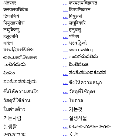
अंतरवर
…
करयलयचिइमरत
करयलयचिवेळ
…
टिपपणिकरन
टिपपणियं
…
पियुससं
पियुसहरमोंस
…
लघुबिकरि
लघुबिजणु
…
हलुचलु
हलुदबनि
…
সমিপয
সমিপে
…
પરવહિનો
પરવહિપરથિમેલ
…
கைபபணிபபு
ంచిగచుడలెదు
கைபபணிவெலை
…
ంచిగచుడు
పింలెసబజ
…
ಸಂತೆುಸದಿಂದಕೆಎತತ
పింసం
…
ಸಂತೆುಸಪಡುವುದು
…
ซึ่งให้ความสนุก
…
ซึ่งให้ความสนใจ
วัสดุที่ใช้อุดร
…
วัสดุที่ใช้อ่าน
ใบตาล
…
ใบต่างด้าว
거는것
…
거는사람
실생식물
…
ሁኔታውያልጣመውሰው
실생활
ሁኖርናማጎር
…
くき