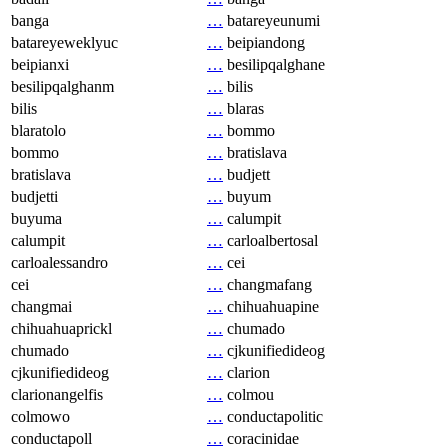
banga
…
batareyeunumi
batareyeweklyuc
…
beipiandong
beipianxi
…
besilipqalghane
besilipqalghanm
…
bilis
bilis
…
blaras
blaratolo
…
bommo
bommo
…
bratislava
bratislava
…
budjett
budjetti
…
buyum
buyuma
…
calumpit
calumpit
…
carloalbertosal
carloalessandro
…
cei
cei
…
changmafang
changmai
…
chihuahuapine
chihuahuaprickl
…
chumado
chumado
…
cjkunifiedideog
cjkunifiedideog
…
clarion
clarionangelfis
…
colmou
colmowo
…
conductapolitic
conductapoll
…
coracinidae