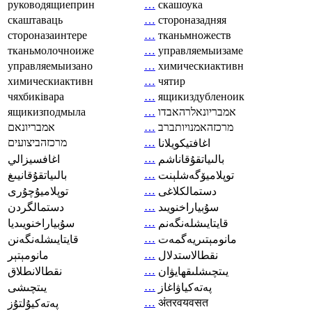
руководящиеприн
…
скашоука
скаштаваць
…
стороназадняя
стороназаинтере
…
тканьмножеств
тканьмолочноиже
…
управляемыизаме
управляемыизано
…
химическиактивн
химическиактивн
…
чятир
чяхбиківара
…
ящикиздубленоик
ящикизподмыла
…
אמבריונאלרהאבדו
אמבריונאם
…
מרכזהאמנויותברב
מרכזהביצועים
…
اغافتيكويلانا
…
بالىياتقۇقاناشم
اغافسيزالي
…
توپلاميۆگەشلېنت
بالىياتقۇقانيىغ
…
دستمالکلاغی
توپلاميۇچۇرى
…
سۇبياراخنويىد
دستمالگردن
…
قايتايىشلەنگەنم
سۇبياراخنويىديا
…
مانومېتىريەگمەت
قايتايىشلەنگەنن
…
نقطالاستدلال
مانومېتېر
…
يىتچىشلىقھايۋان
نقطالانطلاق
…
پەتەكياۋاغاز
يىتچىشى
…
अंतरवयवसत
پەتەكيۇلتۇز