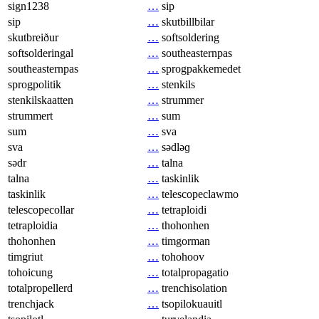
sign1238
…
sip
sip
…
skutbillbilar
skutbreiður
…
softsoldering
softsolderingal
…
southeasternpas
southeasternpas
…
sprogpakkemedet
sprogpolitik
…
stenkils
stenkilskaatten
…
strummer
strummert
…
sum
sum
…
sva
sva
…
sədləɡ
sədr
…
talna
talna
…
taskinlik
taskinlik
…
telescopeclawmo
telescopecollar
…
tetraploidi
tetraploidia
…
thohonhen
thohonhen
…
timgorman
timgriut
…
tohohoov
tohoicung
…
totalpropagatio
totalpropellerd
…
trenchisolation
trenchjack
…
tsopilokuauitl