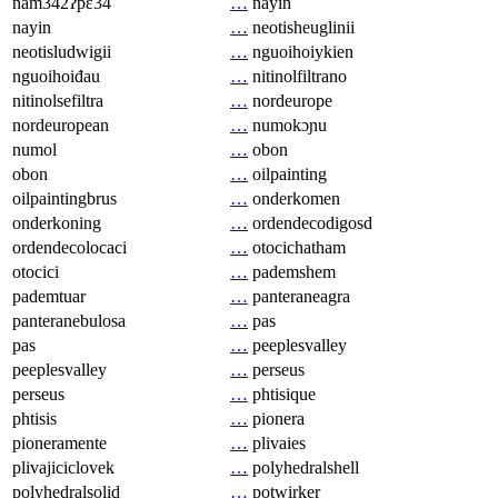
nam342ʔpɛ34
…
nayin
nayin
…
neotisheuglinii
neotisludwigii
…
nguoihoiykien
nguoihoiđau
…
nitinolfiltrano
nitinolsefiltra
…
nordeurope
nordeuropean
…
numokɔɲu
numol
…
obon
obon
…
oilpainting
oilpaintingbrus
…
onderkomen
onderkoning
…
ordendecodigosd
ordendecolocaci
…
otocichatham
otocici
…
pademshem
pademtuar
…
panteraneagra
panteranebulosa
…
pas
pas
…
peeplesvalley
peeplesvalley
…
perseus
perseus
…
phtisique
phtisis
…
pionera
pioneramente
…
plivaies
plivajiciclovek
…
polyhedralshell
polyhedralsolid
…
potwirker