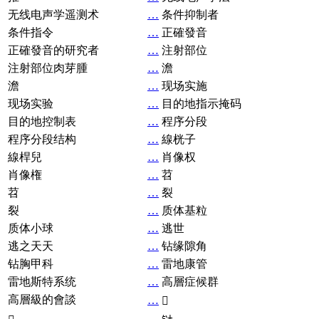
无线电声学遥测术
…
条件抑制者
条件指令
…
正確發音
正確發音的研究者
…
注射部位
注射部位肉芽腫
…
澹
澹
…
现场实施
现场实验
…
目的地指示掩码
目的地控制表
…
程序分段
程序分段结构
…
線桄子
線桿兒
…
肖像权
肖像権
…
苕
苕
…
裂
裂
…
质体基粒
质体小球
…
逃世
逃之天天
…
钻缘隙角
钻胸甲科
…
雷地康管
雷地斯特系统
…
高層症候群
高層級的會談
…
𧘞