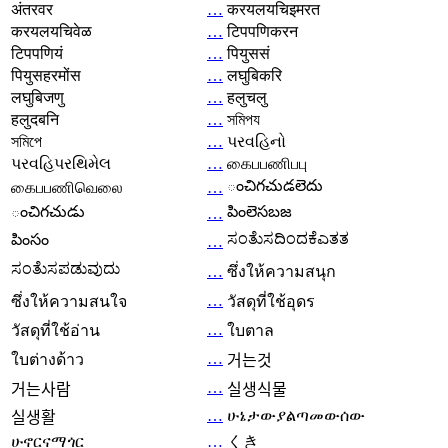
अंतरवर
…
करयलयचिइमरत
करयलयचिवेळ
…
टिपपणिकरन
टिपपणियं
…
पियुससं
पियुसहरमोंस
…
लघुबिकरि
लघुबिजणु
…
हलुचलु
हलुदबनि
…
সমিপয
সমিপে
…
પરવહિનો
પરવહિપરથિમેલ
…
கைபபணிபபு
ంచిగచుడలెదు
கைபபணிவெலை
…
ంచిగచుడు
పింలెసబజ
…
ಸಂತೆುಸದಿಂದಕೆಎತತ
పింసం
…
ಸಂತೆುಸಪಡುವುದು
…
ซึ่งให้ความสนุก
…
ซึ่งให้ความสนใจ
วัสดุที่ใช้อุดร
…
วัสดุที่ใช้อ่าน
ใบตาล
…
ใบต่างด้าว
거는것
…
거는사람
실생식물
…
ሁኔታውያልጣመውሰው
실생활
ሁኖርናማጎር
…
くき