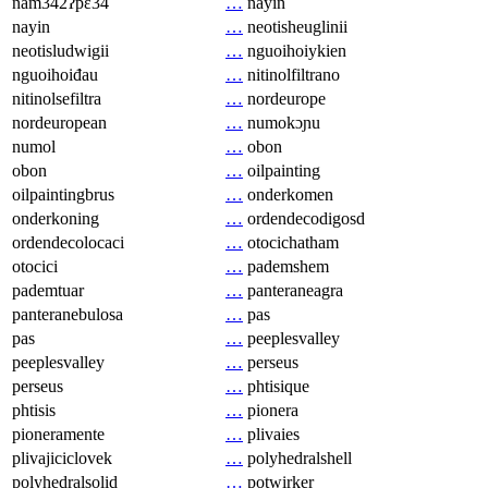
nam342ʔpɛ34
…
nayin
nayin
…
neotisheuglinii
neotisludwigii
…
nguoihoiykien
nguoihoiđau
…
nitinolfiltrano
nitinolsefiltra
…
nordeurope
nordeuropean
…
numokɔɲu
numol
…
obon
obon
…
oilpainting
oilpaintingbrus
…
onderkomen
onderkoning
…
ordendecodigosd
ordendecolocaci
…
otocichatham
otocici
…
pademshem
pademtuar
…
panteraneagra
panteranebulosa
…
pas
pas
…
peeplesvalley
peeplesvalley
…
perseus
perseus
…
phtisique
phtisis
…
pionera
pioneramente
…
plivaies
plivajiciclovek
…
polyhedralshell
polyhedralsolid
…
potwirker