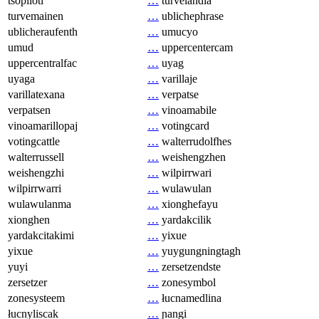
tsopilotl
…
turvelandia
turvemainen
…
ublichephrase
ublicheraufenth
…
umucyo
umud
…
uppercentercam
uppercentralfac
…
uyag
uyaga
…
varillaje
varillatexana
…
verpatse
verpatsen
…
vinoamabile
vinoamarillopaj
…
votingcard
votingcattle
…
walterrudolfhes
walterrussell
…
weishengzhen
weishengzhi
…
wilpirrwari
wilpirrwarri
…
wulawulan
wulawulanma
…
xionghefayu
xionghen
…
yardakcilik
yardakcitakimi
…
yixue
yixue
…
yuygungningtagh
yuyi
…
zersetzendste
zersetzer
…
zonesymbol
zonesysteem
…
łucnamedlina
łucnyliscak
…
ɲangi