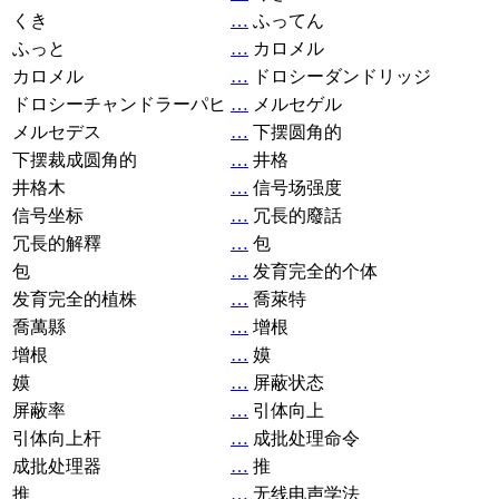
くき
…
ふってん
ふっと
…
カロメル
カロメル
…
ドロシーダンドリッジ
ドロシーチャンドラーパヒ
…
メルセゲル
メルセデス
…
下摆圆角的
下摆裁成圆角的
…
井格
井格木
…
信号场强度
信号坐标
…
冗長的廢話
冗長的解釋
…
包
包
…
发育完全的个体
发育完全的植株
…
喬萊特
喬萬縣
…
增根
增根
…
嫫
嫫
…
屏蔽状态
屏蔽率
…
引体向上
引体向上杆
…
成批处理命令
成批处理器
…
推
推
…
无线电声学法