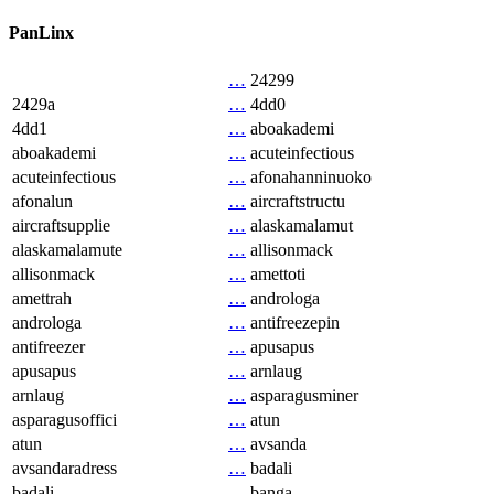
PanLinx
…
24299
2429a
…
4dd0
4dd1
…
aboakademi
aboakademi
…
acuteinfectious
acuteinfectious
…
afonahanninuoko
afonalun
…
aircraftstructu
aircraftsupplie
…
alaskamalamut
alaskamalamute
…
allisonmack
allisonmack
…
amettoti
amettrah
…
androloga
androloga
…
antifreezepin
antifreezer
…
apusapus
apusapus
…
arnlaug
arnlaug
…
asparagusminer
asparagusoffici
…
atun
atun
…
avsanda
avsandaradress
…
badali
badali
…
banga