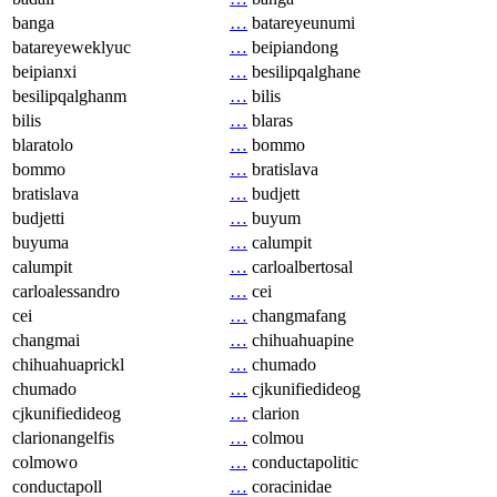
banga
…
batareyeunumi
batareyeweklyuc
…
beipiandong
beipianxi
…
besilipqalghane
besilipqalghanm
…
bilis
bilis
…
blaras
blaratolo
…
bommo
bommo
…
bratislava
bratislava
…
budjett
budjetti
…
buyum
buyuma
…
calumpit
calumpit
…
carloalbertosal
carloalessandro
…
cei
cei
…
changmafang
changmai
…
chihuahuapine
chihuahuaprickl
…
chumado
chumado
…
cjkunifiedideog
cjkunifiedideog
…
clarion
clarionangelfis
…
colmou
colmowo
…
conductapolitic
conductapoll
…
coracinidae