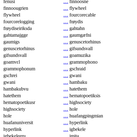
fenusi
…
finnoosne
finnoougrien
…
flywheel
flywheel
…
fourcorecable
fourcorelogging
…
frøydis
frøydiseiriksda
…
gahtahn
gahtamajgge
…
gaumgæfni
gaumigs
…
genuscetorhinus
genuscetorhinus
…
gifsundsvall
gifsundsvall
…
goamuzika
goamvɛl
…
grammophono
grammophonum
…
gschraid
gschrei
…
gwani
gwani
…
hambaku
hambakubvu
…
hatethem
hatethem
…
hematopoetiksis
hematopoetikusr
…
highsociety
highsociety
…
hole
hole
…
huafangpingmian
huafanuniversit
…
hyperlink
hyperlink
…
igbekele
igbekeleeru
…
imita