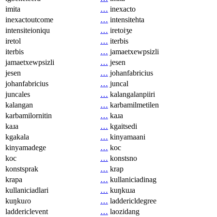
imita
…
inexacto
inexactoutcome
…
intensitehta
intensiteioniqu
…
iretoiʒe
iretol
…
iterbis
iterbis
…
jamaetxewpsizli
jamaetxewpsizli
…
jesen
jesen
…
johanfabricius
johanfabricius
…
juncal
juncales
…
kalangalanpiiri
kalangan
…
karbamilmetilen
karbamilornitin
…
kaɹa
kaɹa
…
kgaitsedi
kgakala
…
kinyamaani
kinyamadege
…
koc
koc
…
konstsno
konstsprak
…
krap
krapa
…
kullaniciadinag
kullaniciadlari
…
kuŋkuɹa
kuŋkuɾo
…
laddericldegree
laddericlevent
…
laozidang