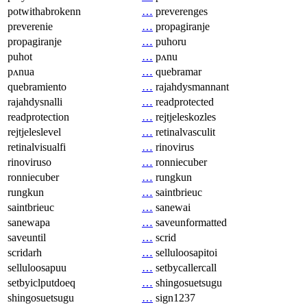
potwithabrokenn
…
preverenges
preverenie
…
propagiranje
propagiranje
…
puhoru
puhot
…
pʌnu
pʌnua
…
quebramar
quebramiento
…
rajahdysmannant
rajahdysnalli
…
readprotected
readprotection
…
rejtjeleskozles
rejtjeleslevel
…
retinalvasculit
retinalvisualfi
…
rinovirus
rinoviruso
…
ronniecuber
ronniecuber
…
rungkun
rungkun
…
saintbrieuc
saintbrieuc
…
sanewai
sanewapa
…
saveunformatted
saveuntil
…
scrid
scridarh
…
selluloosapitoi
selluloosapuu
…
setbycallercall
setbyiclputdoeq
…
shingosuetsugu
shingosuetsugu
…
sign1237