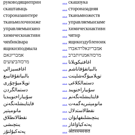
руководящиеприн
…
скашоука
скаштаваць
…
стороназадняя
стороназаинтере
…
тканьмножеств
тканьмолочноиже
…
управляемыизаме
управляемыизано
…
химическиактивн
химическиактивн
…
чятир
чяхбиківара
…
ящикиздубленоик
ящикизподмыла
…
אמבריונאלרהאבדו
אמבריונאם
…
מרכזהאמנויותברב
מרכזהביצועים
…
اغافتيكويلانا
…
بالىياتقۇقاناشم
اغافسيزالي
…
توپلاميۆگەشلېنت
بالىياتقۇقانيىغ
…
دستمالکلاغی
توپلاميۇچۇرى
…
سۇبياراخنويىد
دستمالگردن
…
قايتايىشلەنگەنم
سۇبياراخنويىديا
…
مانومېتىريەگمەت
قايتايىشلەنگەنن
…
نقطالاستدلال
مانومېتېر
…
يىتچىشلىقھايۋان
نقطالانطلاق
…
پەتەكياۋاغاز
يىتچىشى
…
अंतरवयवसत
پەتەكيۇلتۇز