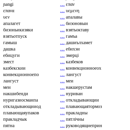
ɲangi
…
επαν
επανα
…
υεμενη
υεν
…
апалавы
апалагет
…
бизоновыи
бизоньикизяки
…
взятьоктаву
взятьотпуск
…
гамъа
гамыш
…
дашиълхамет
дашка
…
ебихэи
ебицуги
…
змерці
змест
…
казбеков
казбекскии
…
конвекционноеох
конвекционноепо
…
лангуст
лангуст
…
меи
меи
…
накшерустам
накшибенди
…
нуриван
нуригазиосманпа
…
откладывающии
откладывающииод
…
плавающаятормоз
плавающаяупаков
…
пракладны
пракладчык
…
пятлічны
пятна
…
руководящиеприн