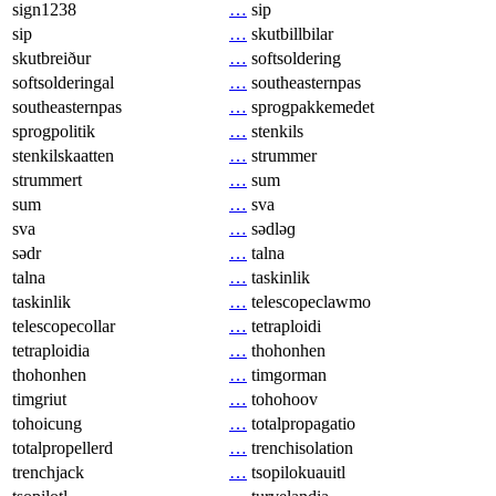
sign1238
…
sip
sip
…
skutbillbilar
skutbreiður
…
softsoldering
softsolderingal
…
southeasternpas
southeasternpas
…
sprogpakkemedet
sprogpolitik
…
stenkils
stenkilskaatten
…
strummer
strummert
…
sum
sum
…
sva
sva
…
sədləɡ
sədr
…
talna
talna
…
taskinlik
taskinlik
…
telescopeclawmo
telescopecollar
…
tetraploidi
tetraploidia
…
thohonhen
thohonhen
…
timgorman
timgriut
…
tohohoov
tohoicung
…
totalpropagatio
totalpropellerd
…
trenchisolation
trenchjack
…
tsopilokuauitl