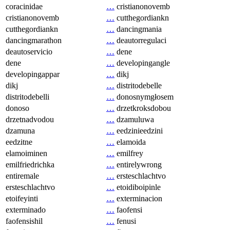
coracinidae
…
cristianonovemb
cristianonovemb
…
cutthegordiankn
cutthegordiankn
…
dancingmania
dancingmarathon
…
deautorregulaci
deautoservicio
…
dene
dene
…
developingangle
developingappar
…
dikj
dikj
…
distritodebelle
distritodebelli
…
donosnymgłosem
donoso
…
drzetkroksdobou
drzetnadvodou
…
dzamuluwa
dzamuna
…
eedzinieedzini
eedzitne
…
elamoida
elamoiminen
…
emilfrey
emilfriedrichka
…
entirelywrong
entiremale
…
ersteschlachtvo
ersteschlachtvo
…
etoidiboipinle
etoifeyinti
…
exterminacion
exterminado
…
faofensi
faofensishil
…
fenusi