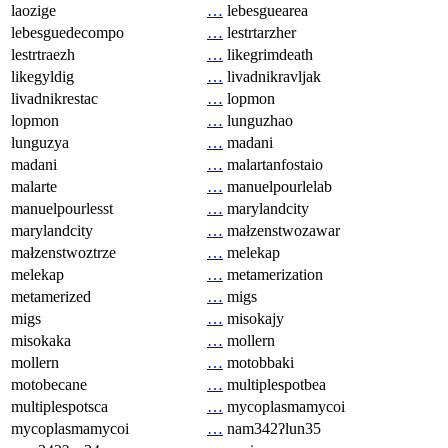
laozige
…
lebesguearea
lebesguedecompo
…
lestrtarzher
lestrtraezh
…
likegrimdeath
likegyldig
…
livadnikravljak
livadnikrestac
…
lopmon
lopmon
…
lunguzhao
lunguzya
…
madani
madani
…
malartanfostaio
malarte
…
manuelpourlelab
manuelpourlesst
…
marylandcity
marylandcity
…
małzenstwozawar
małzenstwoztrze
…
melekap
melekap
…
metamerization
metamerized
…
migs
migs
…
misokajy
misokaka
…
mollern
mollern
…
motobbaki
motobecane
…
multiplespotbea
multiplespotsca
…
mycoplasmamycoi
mycoplasmamycoi
…
nam342ʔlun35