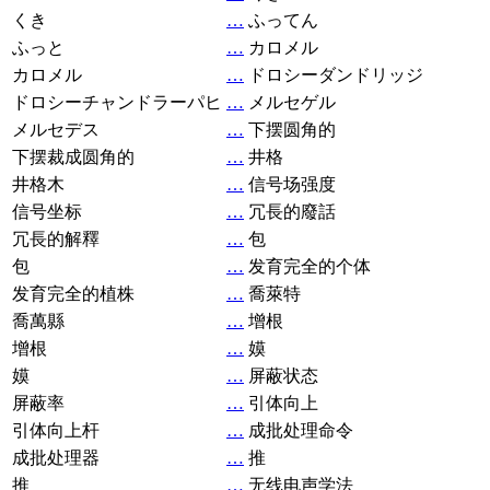
くき
…
ふってん
ふっと
…
カロメル
カロメル
…
ドロシーダンドリッジ
ドロシーチャンドラーパヒ
…
メルセゲル
メルセデス
…
下摆圆角的
下摆裁成圆角的
…
井格
井格木
…
信号场强度
信号坐标
…
冗長的廢話
冗長的解釋
…
包
包
…
发育完全的个体
发育完全的植株
…
喬萊特
喬萬縣
…
增根
增根
…
嫫
嫫
…
屏蔽状态
屏蔽率
…
引体向上
引体向上杆
…
成批处理命令
成批处理器
…
推
推
…
无线电声学法