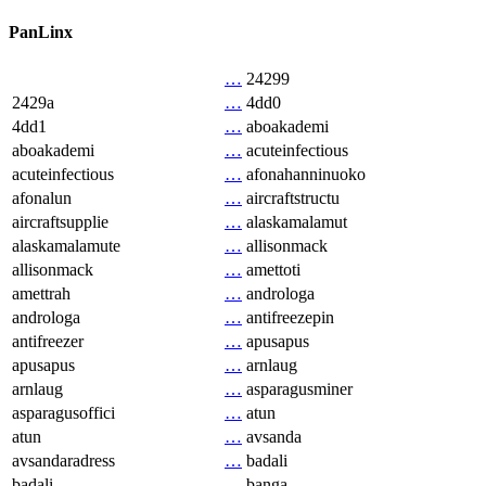
PanLinx
…
24299
2429a
…
4dd0
4dd1
…
aboakademi
aboakademi
…
acuteinfectious
acuteinfectious
…
afonahanninuoko
afonalun
…
aircraftstructu
aircraftsupplie
…
alaskamalamut
alaskamalamute
…
allisonmack
allisonmack
…
amettoti
amettrah
…
androloga
androloga
…
antifreezepin
antifreezer
…
apusapus
apusapus
…
arnlaug
arnlaug
…
asparagusminer
asparagusoffici
…
atun
atun
…
avsanda
avsandaradress
…
badali
badali
…
banga