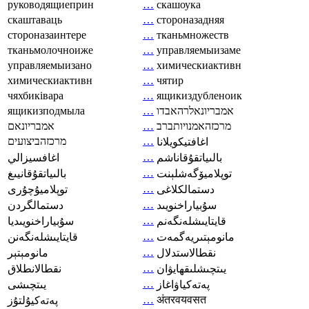
руководящиеприн
…
скашоука
скаштаваць
…
стороназадняя
стороназаинтере
…
тканьмножеств
тканьмолочноиже
…
управляемыизаме
управляемыизано
…
химическиактивн
химическиактивн
…
чятир
чяхбиківара
…
ящикиздубленоик
ящикизподмыла
…
אמבריונאלרהאבדו
אמבריונאם
…
מרכזהאמנויותברב
מרכזהביצועים
…
اغافتيكويلانا
…
بالىياتقۇقاناشم
اغافسيزالي
…
توپلاميۆگەشلېنت
بالىياتقۇقانيىغ
…
دستمالکلاغی
توپلاميۇچۇرى
…
سۇبياراخنويىد
دستمالگردن
…
قايتايىشلەنگەنم
سۇبياراخنويىديا
…
مانومېتىريەگمەت
قايتايىشلەنگەنن
…
نقطالاستدلال
مانومېتېر
…
يىتچىشلىقھايۋان
نقطالانطلاق
…
پەتەكياۋاغاز
يىتچىشى
…
अंतरवयवसत
پەتەكيۇلتۇز