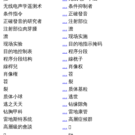
无线电声学遥测术
…
条件抑制者
条件指令
…
正確發音
正確發音的研究者
…
注射部位
注射部位肉芽腫
…
澹
澹
…
现场实施
现场实验
…
目的地指示掩码
目的地控制表
…
程序分段
程序分段结构
…
線桄子
線桿兒
…
肖像权
肖像権
…
苕
苕
…
裂
裂
…
质体基粒
质体小球
…
逃世
逃之天天
…
钻缘隙角
钻胸甲科
…
雷地康管
雷地斯特系统
…
高層症候群
高層級的會談
…
𧘞