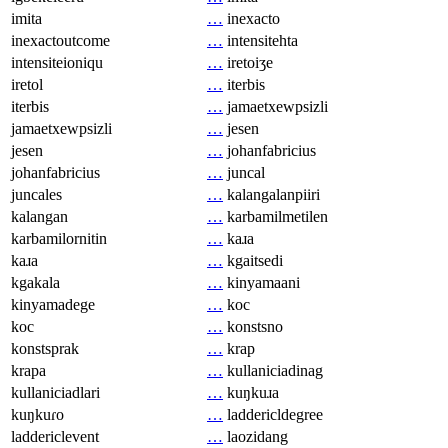
imita
…
inexacto
inexactoutcome
…
intensitehta
intensiteioniqu
…
iretoiʒe
iretol
…
iterbis
iterbis
…
jamaetxewpsizli
jamaetxewpsizli
…
jesen
jesen
…
johanfabricius
johanfabricius
…
juncal
juncales
…
kalangalanpiiri
kalangan
…
karbamilmetilen
karbamilornitin
…
kaɹa
kaɹa
…
kgaitsedi
kgakala
…
kinyamaani
kinyamadege
…
koc
koc
…
konstsno
konstsprak
…
krap
krapa
…
kullaniciadinag
kullaniciadlari
…
kuŋkuɹa
kuŋkuɾo
…
laddericldegree
laddericlevent
…
laozidang