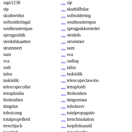
sign1238
…
sip
sip
…
skutbillbilar
skutbreiður
…
softsoldering
softsolderingal
…
southeasternpas
southeasternpas
…
sprogpakkemedet
sprogpolitik
…
stenkils
stenkilskaatten
…
strummer
strummert
…
sum
sum
…
sva
sva
…
sədləɡ
sədr
…
talna
talna
…
taskinlik
taskinlik
…
telescopeclawmo
telescopecollar
…
tetraploidi
tetraploidia
…
thohonhen
thohonhen
…
timgorman
timgriut
…
tohohoov
tohoicung
…
totalpropagatio
totalpropellerd
…
trenchisolation
trenchjack
…
tsopilokuauitl