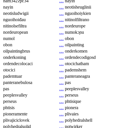
nam342ʔpɛ34
…
nayin
nayin
…
neotisheuglinii
neotisludwigii
…
nguoihoiykien
nguoihoiđau
…
nitinolfiltrano
nitinolsefiltra
…
nordeurope
nordeuropean
…
numokɔɲu
numol
…
obon
obon
…
oilpainting
oilpaintingbrus
…
onderkomen
onderkoning
…
ordendecodigosd
ordendecolocaci
…
otocichatham
otocici
…
pademshem
pademtuar
…
panteraneagra
panteranebulosa
…
pas
pas
…
peeplesvalley
peeplesvalley
…
perseus
perseus
…
phtisique
phtisis
…
pionera
pioneramente
…
plivaies
plivajiciclovek
…
polyhedralshell
polyhedralsolid
…
potwirker