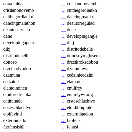
coracinidae
…
cristianonovemb
cristianonovemb
…
cutthegordiankn
cutthegordiankn
…
dancingmania
dancingmarathon
…
deautorregulaci
deautoservicio
…
dene
dene
…
developingangle
developingappar
…
dikj
dikj
…
distritodebelle
distritodebelli
…
donosnymgłosem
donoso
…
drzetkroksdobou
drzetnadvodou
…
dzamuluwa
dzamuna
…
eedzinieedzini
eedzitne
…
elamoida
elamoiminen
…
emilfrey
emilfriedrichka
…
entirelywrong
entiremale
…
ersteschlachtvo
ersteschlachtvo
…
etoidiboipinle
etoifeyinti
…
exterminacion
exterminado
…
faofensi
faofensishil
…
fenusi