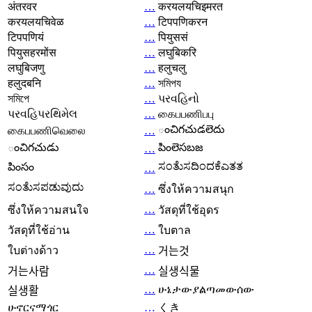
अंतरवर
…
करयलयचिइमरत
करयलयचिवेळ
…
टिपपणिकरन
टिपपणियं
…
पियुससं
पियुसहरमोंस
…
लघुबिकरि
लघुबिजणु
…
हलुचलु
हलुदबनि
…
সমিপয
সমিপে
…
પરવહિનો
પરવહિપરથિમેલ
…
கைபபணிபபு
ంచిగచుడలెదు
கைபபணிவெலை
…
ంచిగచుడు
పింలెసబజ
…
ಸಂತೆುಸದಿಂದಕೆಎತತ
పింసం
…
ಸಂತೆುಸಪಡುವುದು
…
ซึ่งให้ความสนุก
…
ซึ่งให้ความสนใจ
วัสดุที่ใช้อุดร
…
วัสดุที่ใช้อ่าน
ใบตาล
…
ใบต่างด้าว
거는것
…
거는사람
실생식물
…
ሁኔታውያልጣመውሰው
실생활
ሁኖርናማጎር
…
くき