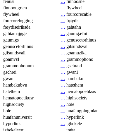
fenusi
…
finnoosne
finnoougrien
…
flywheel
flywheel
…
fourcorecable
fourcorelogging
…
frøydis
frøydiseiriksda
…
gahtahn
gahtamajgge
…
gaumgæfni
gaumigs
…
genuscetorhinus
genuscetorhinus
…
gifsundsvall
gifsundsvall
…
goamuzika
goamvɛl
…
grammophono
grammophonum
…
gschraid
gschrei
…
gwani
gwani
…
hambaku
hambakubvu
…
hatethem
hatethem
…
hematopoetiksis
hematopoetikusr
…
highsociety
highsociety
…
hole
hole
…
huafangpingmian
huafanuniversit
…
hyperlink
hyperlink
…
igbekele
igbekeleeru
…
imita