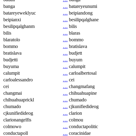
banga
…
batareyeunumi
batareyeweklyuc
…
beipiandong
beipianxi
…
besilipqalghane
besilipqalghanm
…
bilis
bilis
…
blaras
blaratolo
…
bommo
bommo
…
bratislava
bratislava
…
budjett
budjetti
…
buyum
buyuma
…
calumpit
calumpit
…
carloalbertosal
carloalessandro
…
cei
cei
…
changmafang
changmai
…
chihuahuapine
chihuahuaprickl
…
chumado
chumado
…
cjkunifiedideog
cjkunifiedideog
…
clarion
clarionangelfis
…
colmou
colmowo
…
conductapolitic
conductapoll
…
coracinidae