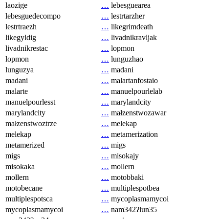
laozige
…
lebesguearea
lebesguedecompo
…
lestrtarzher
lestrtraezh
…
likegrimdeath
likegyldig
…
livadnikravljak
livadnikrestac
…
lopmon
lopmon
…
lunguzhao
lunguzya
…
madani
madani
…
malartanfostaio
malarte
…
manuelpourlelab
manuelpourlesst
…
marylandcity
marylandcity
…
małzenstwozawar
małzenstwoztrze
…
melekap
melekap
…
metamerization
metamerized
…
migs
migs
…
misokajy
misokaka
…
mollern
mollern
…
motobbaki
motobecane
…
multiplespotbea
multiplespotsca
…
mycoplasmamycoi
mycoplasmamycoi
…
nam342ʔlun35