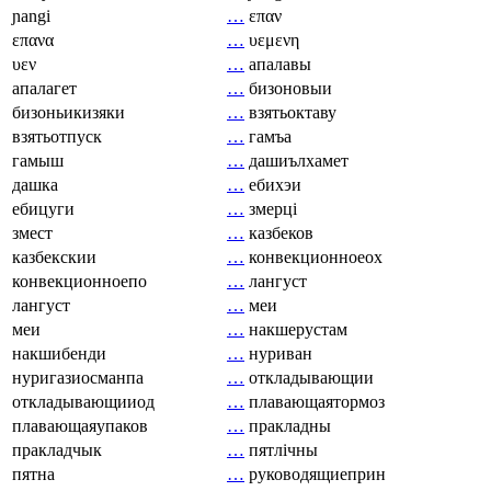
ɲangi
…
επαν
επανα
…
υεμενη
υεν
…
апалавы
апалагет
…
бизоновыи
бизоньикизяки
…
взятьоктаву
взятьотпуск
…
гамъа
гамыш
…
дашиълхамет
дашка
…
ебихэи
ебицуги
…
змерці
змест
…
казбеков
казбекскии
…
конвекционноеох
конвекционноепо
…
лангуст
лангуст
…
меи
меи
…
накшерустам
накшибенди
…
нуриван
нуригазиосманпа
…
откладывающии
откладывающииод
…
плавающаятормоз
плавающаяупаков
…
пракладны
пракладчык
…
пятлічны
пятна
…
руководящиеприн