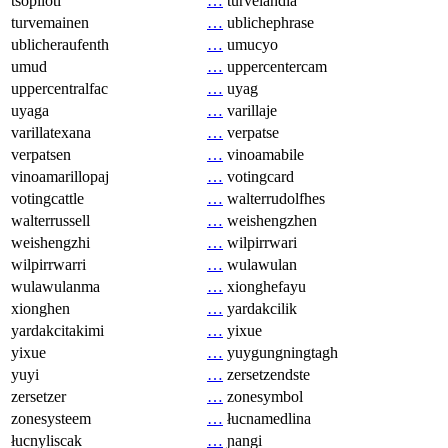
tsopilotl
…
turvelandia
turvemainen
…
ublichephrase
ublicheraufenth
…
umucyo
umud
…
uppercentercam
uppercentralfac
…
uyag
uyaga
…
varillaje
varillatexana
…
verpatse
verpatsen
…
vinoamabile
vinoamarillopaj
…
votingcard
votingcattle
…
walterrudolfhes
walterrussell
…
weishengzhen
weishengzhi
…
wilpirrwari
wilpirrwarri
…
wulawulan
wulawulanma
…
xionghefayu
xionghen
…
yardakcilik
yardakcitakimi
…
yixue
yixue
…
yuygungningtagh
yuyi
…
zersetzendste
zersetzer
…
zonesymbol
zonesysteem
…
łucnamedlina
łucnyliscak
…
ɲangi