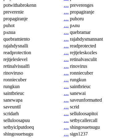
potwithabrokenn
…
preverenges
preverenie
…
propagiranje
propagiranje
…
puhoru
puhot
…
pʌnu
pʌnua
…
quebramar
quebramiento
…
rajahdysmannant
rajahdysnalli
…
readprotected
readprotection
…
rejtjeleskozles
rejtjeleslevel
…
retinalvasculit
retinalvisualfi
…
rinovirus
rinoviruso
…
ronniecuber
ronniecuber
…
rungkun
rungkun
…
saintbrieuc
saintbrieuc
…
sanewai
sanewapa
…
saveunformatted
saveuntil
…
scrid
scridarh
…
selluloosapitoi
selluloosapuu
…
setbycallercall
setbyiclputdoeq
…
shingosuetsugu
shingosuetsugu
…
sign1237