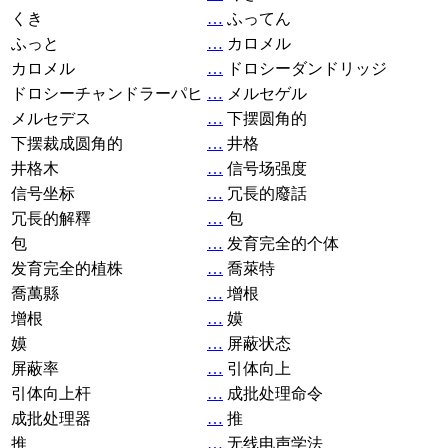
くき
…
ふってん
ふっと
…
カロメル
カロメル
…
ドロシーダンドリッジ
ドロシーチャンドラーパヒ
…
メルセゲル
メルセデス
…
下摆圆角的
下摆裁成圆角的
…
井格
井格木
…
信号场强度
信号坐标
…
冗長的廢話
冗長的解釋
…
包
包
…
发育完全的个体
发育完全的植株
…
喬萊特
喬萬縣
…
增根
增根
…
嫫
嫫
…
屏蔽状态
屏蔽率
…
引体向上
引体向上杆
…
成批处理命令
成批处理器
…
推
推
…
无线电声学法