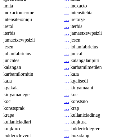
imita
…
inexacto
inexactoutcome
…
intensitehta
intensiteioniqu
…
iretoiʒe
iretol
…
iterbis
iterbis
…
jamaetxewpsizli
jamaetxewpsizli
…
jesen
jesen
…
johanfabricius
johanfabricius
…
juncal
juncales
…
kalangalanpiiri
kalangan
…
karbamilmetilen
karbamilornitin
…
kaɹa
kaɹa
…
kgaitsedi
kgakala
…
kinyamaani
kinyamadege
…
koc
koc
…
konstsno
konstsprak
…
krap
krapa
…
kullaniciadinag
kullaniciadlari
…
kuŋkuɹa
kuŋkuɾo
…
laddericldegree
laddericlevent
…
laozidang