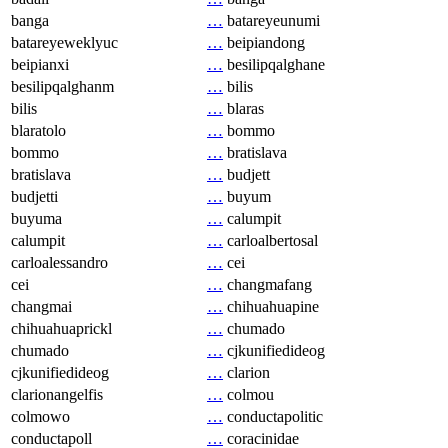
banga
…
batareyeunumi
batareyeweklyuc
…
beipiandong
beipianxi
…
besilipqalghane
besilipqalghanm
…
bilis
bilis
…
blaras
blaratolo
…
bommo
bommo
…
bratislava
bratislava
…
budjett
budjetti
…
buyum
buyuma
…
calumpit
calumpit
…
carloalbertosal
carloalessandro
…
cei
cei
…
changmafang
changmai
…
chihuahuapine
chihuahuaprickl
…
chumado
chumado
…
cjkunifiedideog
cjkunifiedideog
…
clarion
clarionangelfis
…
colmou
colmowo
…
conductapolitic
conductapoll
…
coracinidae