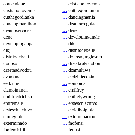
coracinidae
…
cristianonovemb
cristianonovemb
…
cutthegordiankn
cutthegordiankn
…
dancingmania
dancingmarathon
…
deautorregulaci
deautoservicio
…
dene
dene
…
developingangle
developingappar
…
dikj
dikj
…
distritodebelle
distritodebelli
…
donosnymgłosem
donoso
…
drzetkroksdobou
drzetnadvodou
…
dzamuluwa
dzamuna
…
eedzinieedzini
eedzitne
…
elamoida
elamoiminen
…
emilfrey
emilfriedrichka
…
entirelywrong
entiremale
…
ersteschlachtvo
ersteschlachtvo
…
etoidiboipinle
etoifeyinti
…
exterminacion
exterminado
…
faofensi
faofensishil
…
fenusi