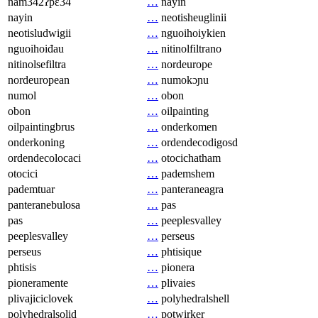
nam342ʔpɛ34
…
nayin
nayin
…
neotisheuglinii
neotisludwigii
…
nguoihoiykien
nguoihoiđau
…
nitinolfiltrano
nitinolsefiltra
…
nordeurope
nordeuropean
…
numokɔɲu
numol
…
obon
obon
…
oilpainting
oilpaintingbrus
…
onderkomen
onderkoning
…
ordendecodigosd
ordendecolocaci
…
otocichatham
otocici
…
pademshem
pademtuar
…
panteraneagra
panteranebulosa
…
pas
pas
…
peeplesvalley
peeplesvalley
…
perseus
perseus
…
phtisique
phtisis
…
pionera
pioneramente
…
plivaies
plivajiciclovek
…
polyhedralshell
polyhedralsolid
…
potwirker