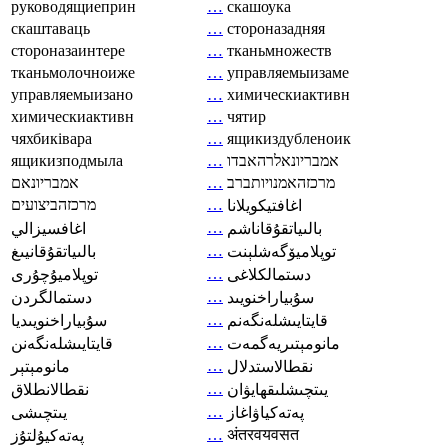
руководящиеприн
…
скашоука
скаштаваць
…
стороназадняя
стороназаинтере
…
тканьмножеств
тканьмолочноиже
…
управляемыизаме
управляемыизано
…
химическиактивн
химическиактивн
…
чятир
чяхбиківара
…
ящикиздубленоик
ящикизподмыла
…
אמבריונאלרהאבדו
אמבריונאם
…
מרכזהאמנויותברב
מרכזהביצועים
…
اغافتيكويلانا
…
بالىياتقۇقاناشم
اغافسيزالي
…
توپلاميۆگەشلېنت
بالىياتقۇقانيىغ
…
دستمالکلاغی
توپلاميۇچۇرى
…
سۇبياراخنويىد
دستمالگردن
…
قايتايىشلەنگەنم
سۇبياراخنويىديا
…
مانومېتىريەگمەت
قايتايىشلەنگەنن
…
نقطالاستدلال
مانومېتېر
…
يىتچىشلىقھايۋان
نقطالانطلاق
…
پەتەكياۋاغاز
يىتچىشى
…
अंतरवयवसत
پەتەكيۇلتۇز