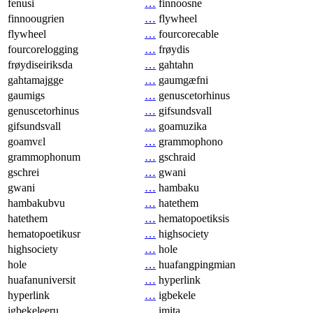
fenusi
…
finnoosne
finnoougrien
…
flywheel
flywheel
…
fourcorecable
fourcorelogging
…
frøydis
frøydiseiriksda
…
gahtahn
gahtamajgge
…
gaumgæfni
gaumigs
…
genuscetorhinus
genuscetorhinus
…
gifsundsvall
gifsundsvall
…
goamuzika
goamvɛl
…
grammophono
grammophonum
…
gschraid
gschrei
…
gwani
gwani
…
hambaku
hambakubvu
…
hatethem
hatethem
…
hematopoetiksis
hematopoetikusr
…
highsociety
highsociety
…
hole
hole
…
huafangpingmian
huafanuniversit
…
hyperlink
hyperlink
…
igbekele
igbekeleeru
…
imita