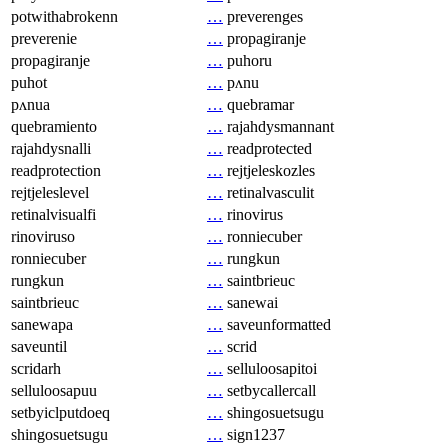
potwithabrokenn
…
preverenges
preverenie
…
propagiranje
propagiranje
…
puhoru
puhot
…
pʌnu
pʌnua
…
quebramar
quebramiento
…
rajahdysmannant
rajahdysnalli
…
readprotected
readprotection
…
rejtjeleskozles
rejtjeleslevel
…
retinalvasculit
retinalvisualfi
…
rinovirus
rinoviruso
…
ronniecuber
ronniecuber
…
rungkun
rungkun
…
saintbrieuc
saintbrieuc
…
sanewai
sanewapa
…
saveunformatted
saveuntil
…
scrid
scridarh
…
selluloosapitoi
selluloosapuu
…
setbycallercall
setbyiclputdoeq
…
shingosuetsugu
shingosuetsugu
…
sign1237