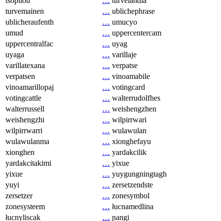
tsopilotl
…
turvelandia
turvemainen
…
ublichephrase
ublicheraufenth
…
umucyo
umud
…
uppercentercam
uppercentralfac
…
uyag
uyaga
…
varillaje
varillatexana
…
verpatse
verpatsen
…
vinoamabile
vinoamarillopaj
…
votingcard
votingcattle
…
walterrudolfhes
walterrussell
…
weishengzhen
weishengzhi
…
wilpirrwari
wilpirrwarri
…
wulawulan
wulawulanma
…
xionghefayu
xionghen
…
yardakcilik
yardakcitakimi
…
yixue
yixue
…
yuygungningtagh
yuyi
…
zersetzendste
zersetzer
…
zonesymbol
zonesysteem
…
łucnamedlina
łucnyliscak
…
ɲangi