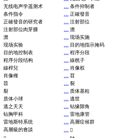
无线电声学遥测术
…
条件抑制者
条件指令
…
正確發音
正確發音的研究者
…
注射部位
注射部位肉芽腫
…
澹
澹
…
现场实施
现场实验
…
目的地指示掩码
目的地控制表
…
程序分段
程序分段结构
…
線桄子
線桿兒
…
肖像权
肖像権
…
苕
苕
…
裂
裂
…
质体基粒
质体小球
…
逃世
逃之天天
…
钻缘隙角
钻胸甲科
…
雷地康管
雷地斯特系统
…
高層症候群
高層級的會談
…
𧘞