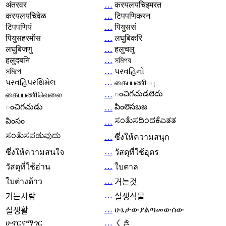
अंतरवर
…
करयलयचिइमरत
करयलयचिवेळ
…
टिपपणिकरन
टिपपणियं
…
पियुससं
पियुसहरमोंस
…
लघुबिकरि
लघुबिजणु
…
हलुचलु
हलुदबनि
…
সমিপয
সমিপে
…
પરવહિનો
પરવહિપરથિમેલ
…
கைபபணிபபு
ంచిగచుడలెదు
கைபபணிவெலை
…
ంచిగచుడు
పింలెసబజ
…
ಸಂತೆುಸದಿಂದಕೆಎತತ
పింసం
…
ಸಂತೆುಸಪಡುವುದು
…
ซึ่งให้ความสนุก
…
ซึ่งให้ความสนใจ
วัสดุที่ใช้อุดร
…
วัสดุที่ใช้อ่าน
ใบตาล
…
ใบต่างด้าว
거는것
…
거는사람
실생식물
…
ሁኔታውያልጣመውሰው
실생활
ሁኖርናማጎር
…
くき