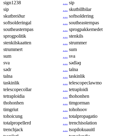
sign1238
…
sip
sip
…
skutbillbilar
skutbreiður
…
softsoldering
softsolderingal
…
southeasternpas
southeasternpas
…
sprogpakkemedet
sprogpolitik
…
stenkils
stenkilskaatten
…
strummer
strummert
…
sum
sum
…
sva
sva
…
sədləɡ
sədr
…
talna
talna
…
taskinlik
taskinlik
…
telescopeclawmo
telescopecollar
…
tetraploidi
tetraploidia
…
thohonhen
thohonhen
…
timgorman
timgriut
…
tohohoov
tohoicung
…
totalpropagatio
totalpropellerd
…
trenchisolation
trenchjack
…
tsopilokuauitl