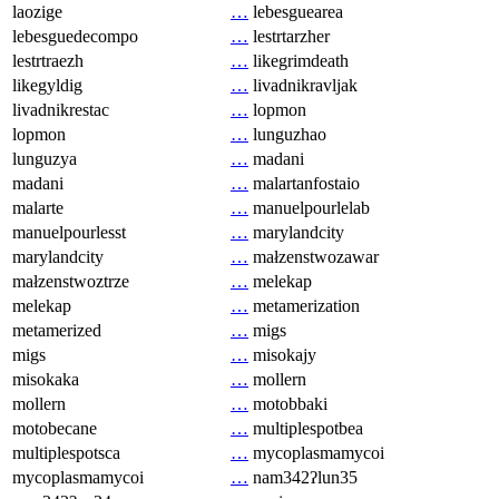
laozige
…
lebesguearea
lebesguedecompo
…
lestrtarzher
lestrtraezh
…
likegrimdeath
likegyldig
…
livadnikravljak
livadnikrestac
…
lopmon
lopmon
…
lunguzhao
lunguzya
…
madani
madani
…
malartanfostaio
malarte
…
manuelpourlelab
manuelpourlesst
…
marylandcity
marylandcity
…
małzenstwozawar
małzenstwoztrze
…
melekap
melekap
…
metamerization
metamerized
…
migs
migs
…
misokajy
misokaka
…
mollern
mollern
…
motobbaki
motobecane
…
multiplespotbea
multiplespotsca
…
mycoplasmamycoi
mycoplasmamycoi
…
nam342ʔlun35