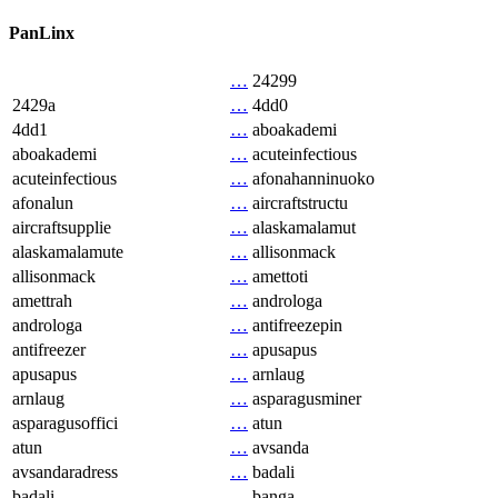
PanLinx
…
24299
2429a
…
4dd0
4dd1
…
aboakademi
aboakademi
…
acuteinfectious
acuteinfectious
…
afonahanninuoko
afonalun
…
aircraftstructu
aircraftsupplie
…
alaskamalamut
alaskamalamute
…
allisonmack
allisonmack
…
amettoti
amettrah
…
androloga
androloga
…
antifreezepin
antifreezer
…
apusapus
apusapus
…
arnlaug
arnlaug
…
asparagusminer
asparagusoffici
…
atun
atun
…
avsanda
avsandaradress
…
badali
badali
…
banga