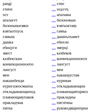
ɲangi
…
επαν
επανα
…
υεμενη
υεν
…
апалавы
апалагет
…
бизоновыи
бизоньикизяки
…
взятьоктаву
взятьотпуск
…
гамъа
гамыш
…
дашиълхамет
дашка
…
ебихэи
ебицуги
…
змерці
змест
…
казбеков
казбекскии
…
конвекционноеох
конвекционноепо
…
лангуст
лангуст
…
меи
меи
…
накшерустам
накшибенди
…
нуриван
нуригазиосманпа
…
откладывающии
откладывающииод
…
плавающаятормоз
плавающаяупаков
…
пракладны
пракладчык
…
пятлічны
пятна
…
руководящиеприн