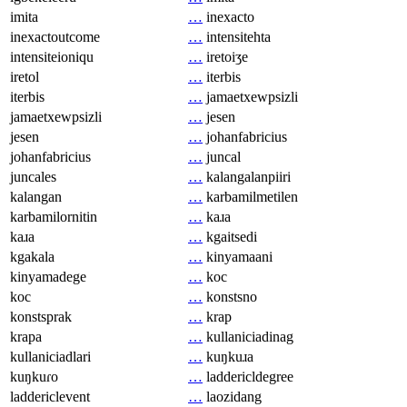
imita
…
inexacto
inexactoutcome
…
intensitehta
intensiteioniqu
…
iretoiʒe
iretol
…
iterbis
iterbis
…
jamaetxewpsizli
jamaetxewpsizli
…
jesen
jesen
…
johanfabricius
johanfabricius
…
juncal
juncales
…
kalangalanpiiri
kalangan
…
karbamilmetilen
karbamilornitin
…
kaɹa
kaɹa
…
kgaitsedi
kgakala
…
kinyamaani
kinyamadege
…
koc
koc
…
konstsno
konstsprak
…
krap
krapa
…
kullaniciadinag
kullaniciadlari
…
kuŋkuɹa
kuŋkuɾo
…
laddericldegree
laddericlevent
…
laozidang