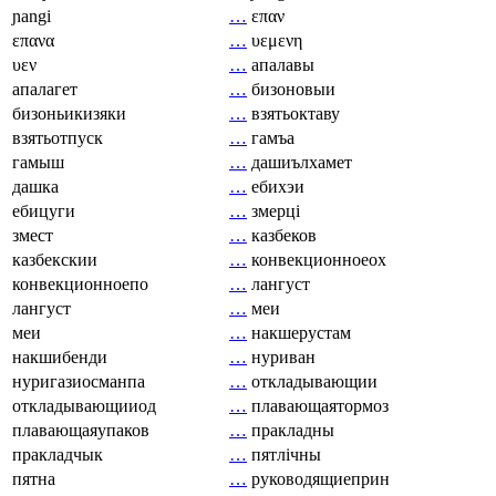
ɲangi
…
επαν
επανα
…
υεμενη
υεν
…
апалавы
апалагет
…
бизоновыи
бизоньикизяки
…
взятьоктаву
взятьотпуск
…
гамъа
гамыш
…
дашиълхамет
дашка
…
ебихэи
ебицуги
…
змерці
змест
…
казбеков
казбекскии
…
конвекционноеох
конвекционноепо
…
лангуст
лангуст
…
меи
меи
…
накшерустам
накшибенди
…
нуриван
нуригазиосманпа
…
откладывающии
откладывающииод
…
плавающаятормоз
плавающаяупаков
…
пракладны
пракладчык
…
пятлічны
пятна
…
руководящиеприн