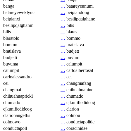
banga
…
batareyeunumi
batareyeweklyuc
…
beipiandong
beipianxi
…
besilipqalghane
besilipqalghanm
…
bilis
bilis
…
blaras
blaratolo
…
bommo
bommo
…
bratislava
bratislava
…
budjett
budjetti
…
buyum
buyuma
…
calumpit
calumpit
…
carloalbertosal
carloalessandro
…
cei
cei
…
changmafang
changmai
…
chihuahuapine
chihuahuaprickl
…
chumado
chumado
…
cjkunifiedideog
cjkunifiedideog
…
clarion
clarionangelfis
…
colmou
colmowo
…
conductapolitic
conductapoll
…
coracinidae