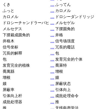
くき
…
ふってん
ふっと
…
カロメル
カロメル
…
ドロシーダンドリッジ
ドロシーチャンドラーパヒ
…
メルセゲル
メルセデス
…
下摆圆角的
下摆裁成圆角的
…
井格
井格木
…
信号场强度
信号坐标
…
冗長的廢話
冗長的解釋
…
包
包
…
发育完全的个体
发育完全的植株
…
喬萊特
喬萬縣
…
增根
增根
…
嫫
嫫
…
屏蔽状态
屏蔽率
…
引体向上
引体向上杆
…
成批处理命令
成批处理器
…
推
推
…
无线电声学法