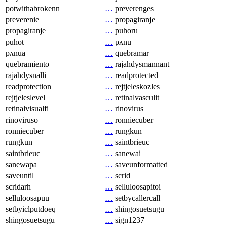
potwithabrokenn
…
preverenges
preverenie
…
propagiranje
propagiranje
…
puhoru
puhot
…
pʌnu
pʌnua
…
quebramar
quebramiento
…
rajahdysmannant
rajahdysnalli
…
readprotected
readprotection
…
rejtjeleskozles
rejtjeleslevel
…
retinalvasculit
retinalvisualfi
…
rinovirus
rinoviruso
…
ronniecuber
ronniecuber
…
rungkun
rungkun
…
saintbrieuc
saintbrieuc
…
sanewai
sanewapa
…
saveunformatted
saveuntil
…
scrid
scridarh
…
selluloosapitoi
selluloosapuu
…
setbycallercall
setbyiclputdoeq
…
shingosuetsugu
shingosuetsugu
…
sign1237