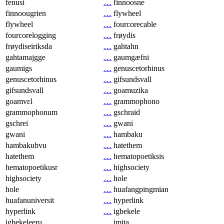
fenusi
…
finnoosne
finnoougrien
…
flywheel
flywheel
…
fourcorecable
fourcorelogging
…
frøydis
frøydiseiriksda
…
gahtahn
gahtamajgge
…
gaumgæfni
gaumigs
…
genuscetorhinus
genuscetorhinus
…
gifsundsvall
gifsundsvall
…
goamuzika
goamvɛl
…
grammophono
grammophonum
…
gschraid
gschrei
…
gwani
gwani
…
hambaku
hambakubvu
…
hatethem
hatethem
…
hematopoetiksis
hematopoetikusr
…
highsociety
highsociety
…
hole
hole
…
huafangpingmian
huafanuniversit
…
hyperlink
hyperlink
…
igbekele
igbekeleeru
…
imita