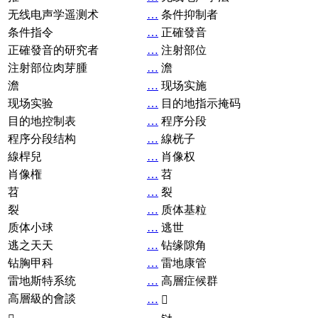
无线电声学遥测术
…
条件抑制者
条件指令
…
正確發音
正確發音的研究者
…
注射部位
注射部位肉芽腫
…
澹
澹
…
现场实施
现场实验
…
目的地指示掩码
目的地控制表
…
程序分段
程序分段结构
…
線桄子
線桿兒
…
肖像权
肖像権
…
苕
苕
…
裂
裂
…
质体基粒
质体小球
…
逃世
逃之天天
…
钻缘隙角
钻胸甲科
…
雷地康管
雷地斯特系统
…
高層症候群
高層級的會談
…
𧘞