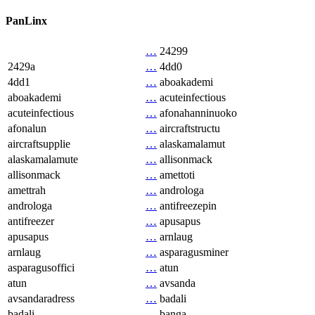
PanLinx
…
24299
2429a
…
4dd0
4dd1
…
aboakademi
aboakademi
…
acuteinfectious
acuteinfectious
…
afonahanninuoko
afonalun
…
aircraftstructu
aircraftsupplie
…
alaskamalamut
alaskamalamute
…
allisonmack
allisonmack
…
amettoti
amettrah
…
androloga
androloga
…
antifreezepin
antifreezer
…
apusapus
apusapus
…
arnlaug
arnlaug
…
asparagusminer
asparagusoffici
…
atun
atun
…
avsanda
avsandaradress
…
badali
badali
…
banga