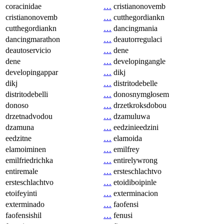
coracinidae
…
cristianonovemb
cristianonovemb
…
cutthegordiankn
cutthegordiankn
…
dancingmania
dancingmarathon
…
deautorregulaci
deautoservicio
…
dene
dene
…
developingangle
developingappar
…
dikj
dikj
…
distritodebelle
distritodebelli
…
donosnymgłosem
donoso
…
drzetkroksdobou
drzetnadvodou
…
dzamuluwa
dzamuna
…
eedzinieedzini
eedzitne
…
elamoida
elamoiminen
…
emilfrey
emilfriedrichka
…
entirelywrong
entiremale
…
ersteschlachtvo
ersteschlachtvo
…
etoidiboipinle
etoifeyinti
…
exterminacion
exterminado
…
faofensi
faofensishil
…
fenusi