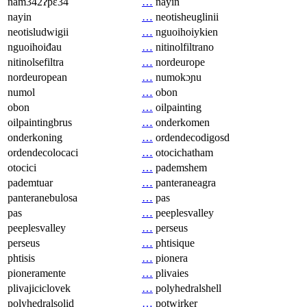
nam342ʔpɛ34
…
nayin
nayin
…
neotisheuglinii
neotisludwigii
…
nguoihoiykien
nguoihoiđau
…
nitinolfiltrano
nitinolsefiltra
…
nordeurope
nordeuropean
…
numokɔɲu
numol
…
obon
obon
…
oilpainting
oilpaintingbrus
…
onderkomen
onderkoning
…
ordendecodigosd
ordendecolocaci
…
otocichatham
otocici
…
pademshem
pademtuar
…
panteraneagra
panteranebulosa
…
pas
pas
…
peeplesvalley
peeplesvalley
…
perseus
perseus
…
phtisique
phtisis
…
pionera
pioneramente
…
plivaies
plivajiciclovek
…
polyhedralshell
polyhedralsolid
…
potwirker