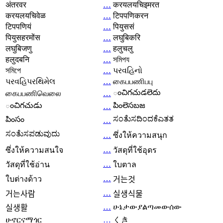
अंतरवर
…
करयलयचिइमरत
करयलयचिवेळ
…
टिपपणिकरन
टिपपणियं
…
पियुससं
पियुसहरमोंस
…
लघुबिकरि
लघुबिजणु
…
हलुचलु
हलुदबनि
…
সমিপয
সমিপে
…
પરવહિનો
પરવહિપરથિમેલ
…
கைபபணிபபு
ంచిగచుడలెదు
கைபபணிவெலை
…
ంచిగచుడు
పింలెసబజ
…
ಸಂತೆುಸದಿಂದಕೆಎತತ
పింసం
…
ಸಂತೆುಸಪಡುವುದು
…
ซึ่งให้ความสนุก
…
ซึ่งให้ความสนใจ
วัสดุที่ใช้อุดร
…
วัสดุที่ใช้อ่าน
ใบตาล
…
ใบต่างด้าว
거는것
…
거는사람
실생식물
…
ሁኔታውያልጣመውሰው
실생활
ሁኖርናማጎር
…
くき