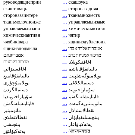
руководящиеприн
…
скашоука
скаштаваць
…
стороназадняя
стороназаинтере
…
тканьмножеств
тканьмолочноиже
…
управляемыизаме
управляемыизано
…
химическиактивн
химическиактивн
…
чятир
чяхбиківара
…
ящикиздубленоик
ящикизподмыла
…
אמבריונאלרהאבדו
אמבריונאם
…
מרכזהאמנויותברב
מרכזהביצועים
…
اغافتيكويلانا
…
بالىياتقۇقاناشم
اغافسيزالي
…
توپلاميۆگەشلېنت
بالىياتقۇقانيىغ
…
دستمالکلاغی
توپلاميۇچۇرى
…
سۇبياراخنويىد
دستمالگردن
…
قايتايىشلەنگەنم
سۇبياراخنويىديا
…
مانومېتىريەگمەت
قايتايىشلەنگەنن
…
نقطالاستدلال
مانومېتېر
…
يىتچىشلىقھايۋان
نقطالانطلاق
…
پەتەكياۋاغاز
يىتچىشى
…
अंतरवयवसत
پەتەكيۇلتۇز