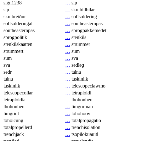
sign1238
…
sip
sip
…
skutbillbilar
skutbreiður
…
softsoldering
softsolderingal
…
southeasternpas
southeasternpas
…
sprogpakkemedet
sprogpolitik
…
stenkils
stenkilskaatten
…
strummer
strummert
…
sum
sum
…
sva
sva
…
sədləɡ
sədr
…
talna
talna
…
taskinlik
taskinlik
…
telescopeclawmo
telescopecollar
…
tetraploidi
tetraploidia
…
thohonhen
thohonhen
…
timgorman
timgriut
…
tohohoov
tohoicung
…
totalpropagatio
totalpropellerd
…
trenchisolation
trenchjack
…
tsopilokuauitl