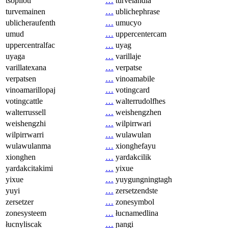
tsopilotl
…
turvelandia
turvemainen
…
ublichephrase
ublicheraufenth
…
umucyo
umud
…
uppercentercam
uppercentralfac
…
uyag
uyaga
…
varillaje
varillatexana
…
verpatse
verpatsen
…
vinoamabile
vinoamarillopaj
…
votingcard
votingcattle
…
walterrudolfhes
walterrussell
…
weishengzhen
weishengzhi
…
wilpirrwari
wilpirrwarri
…
wulawulan
wulawulanma
…
xionghefayu
xionghen
…
yardakcilik
yardakcitakimi
…
yixue
yixue
…
yuygungningtagh
yuyi
…
zersetzendste
zersetzer
…
zonesymbol
zonesysteem
…
łucnamedlina
łucnyliscak
…
ɲangi