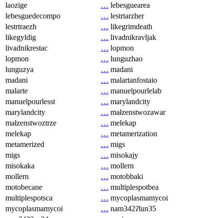
laozige
…
lebesguearea
lebesguedecompo
…
lestrtarzher
lestrtraezh
…
likegrimdeath
likegyldig
…
livadnikravljak
livadnikrestac
…
lopmon
lopmon
…
lunguzhao
lunguzya
…
madani
madani
…
malartanfostaio
malarte
…
manuelpourlelab
manuelpourlesst
…
marylandcity
marylandcity
…
małzenstwozawar
małzenstwoztrze
…
melekap
melekap
…
metamerization
metamerized
…
migs
migs
…
misokajy
misokaka
…
mollern
mollern
…
motobbaki
motobecane
…
multiplespotbea
multiplespotsca
…
mycoplasmamycoi
mycoplasmamycoi
…
nam342ʔlun35