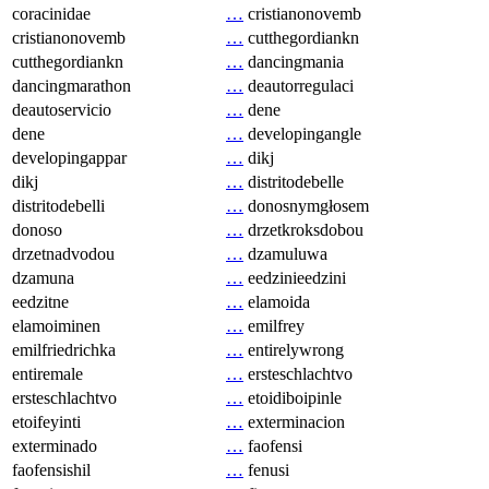
coracinidae
…
cristianonovemb
cristianonovemb
…
cutthegordiankn
cutthegordiankn
…
dancingmania
dancingmarathon
…
deautorregulaci
deautoservicio
…
dene
dene
…
developingangle
developingappar
…
dikj
dikj
…
distritodebelle
distritodebelli
…
donosnymgłosem
donoso
…
drzetkroksdobou
drzetnadvodou
…
dzamuluwa
dzamuna
…
eedzinieedzini
eedzitne
…
elamoida
elamoiminen
…
emilfrey
emilfriedrichka
…
entirelywrong
entiremale
…
ersteschlachtvo
ersteschlachtvo
…
etoidiboipinle
etoifeyinti
…
exterminacion
exterminado
…
faofensi
faofensishil
…
fenusi