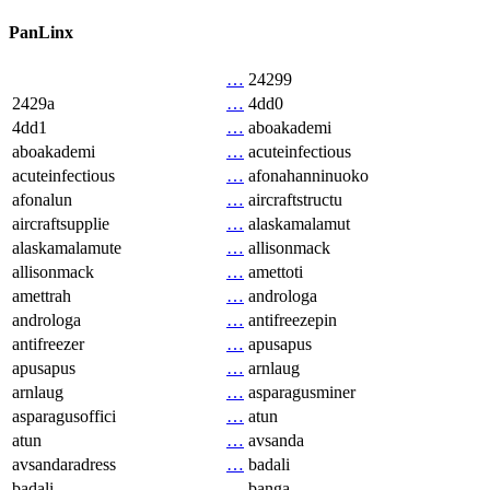
PanLinx
…
24299
2429a
…
4dd0
4dd1
…
aboakademi
aboakademi
…
acuteinfectious
acuteinfectious
…
afonahanninuoko
afonalun
…
aircraftstructu
aircraftsupplie
…
alaskamalamut
alaskamalamute
…
allisonmack
allisonmack
…
amettoti
amettrah
…
androloga
androloga
…
antifreezepin
antifreezer
…
apusapus
apusapus
…
arnlaug
arnlaug
…
asparagusminer
asparagusoffici
…
atun
atun
…
avsanda
avsandaradress
…
badali
badali
…
banga