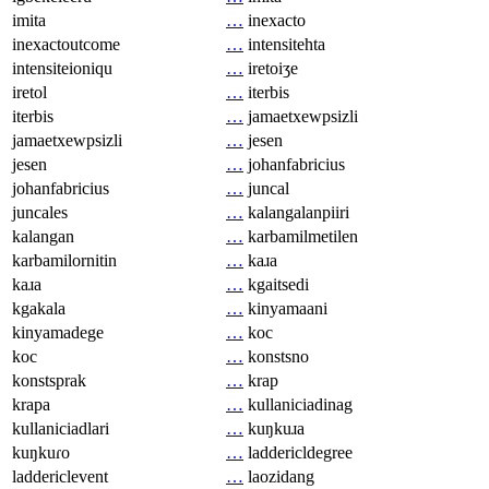
imita
…
inexacto
inexactoutcome
…
intensitehta
intensiteioniqu
…
iretoiʒe
iretol
…
iterbis
iterbis
…
jamaetxewpsizli
jamaetxewpsizli
…
jesen
jesen
…
johanfabricius
johanfabricius
…
juncal
juncales
…
kalangalanpiiri
kalangan
…
karbamilmetilen
karbamilornitin
…
kaɹa
kaɹa
…
kgaitsedi
kgakala
…
kinyamaani
kinyamadege
…
koc
koc
…
konstsno
konstsprak
…
krap
krapa
…
kullaniciadinag
kullaniciadlari
…
kuŋkuɹa
kuŋkuɾo
…
laddericldegree
laddericlevent
…
laozidang