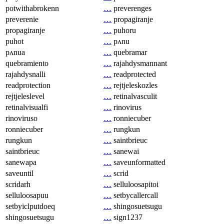
potwithabrokenn
…
preverenges
preverenie
…
propagiranje
propagiranje
…
puhoru
puhot
…
pʌnu
pʌnua
…
quebramar
quebramiento
…
rajahdysmannant
rajahdysnalli
…
readprotected
readprotection
…
rejtjeleskozles
rejtjeleslevel
…
retinalvasculit
retinalvisualfi
…
rinovirus
rinoviruso
…
ronniecuber
ronniecuber
…
rungkun
rungkun
…
saintbrieuc
saintbrieuc
…
sanewai
sanewapa
…
saveunformatted
saveuntil
…
scrid
scridarh
…
selluloosapitoi
selluloosapuu
…
setbycallercall
setbyiclputdoeq
…
shingosuetsugu
shingosuetsugu
…
sign1237