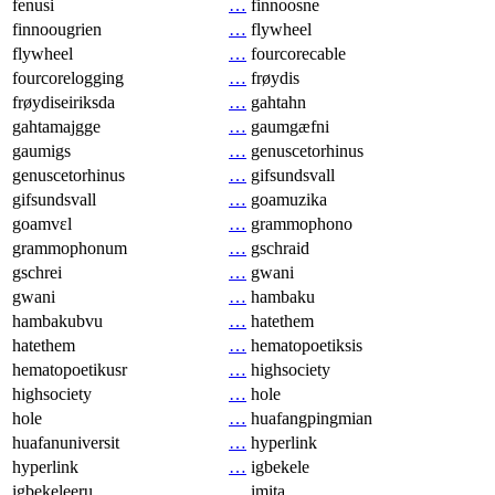
fenusi
…
finnoosne
finnoougrien
…
flywheel
flywheel
…
fourcorecable
fourcorelogging
…
frøydis
frøydiseiriksda
…
gahtahn
gahtamajgge
…
gaumgæfni
gaumigs
…
genuscetorhinus
genuscetorhinus
…
gifsundsvall
gifsundsvall
…
goamuzika
goamvɛl
…
grammophono
grammophonum
…
gschraid
gschrei
…
gwani
gwani
…
hambaku
hambakubvu
…
hatethem
hatethem
…
hematopoetiksis
hematopoetikusr
…
highsociety
highsociety
…
hole
hole
…
huafangpingmian
huafanuniversit
…
hyperlink
hyperlink
…
igbekele
igbekeleeru
…
imita