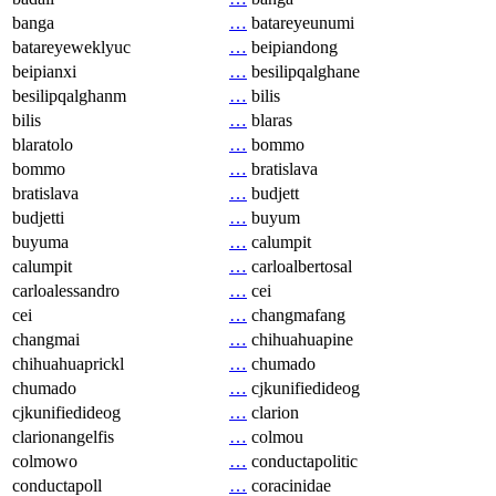
banga
…
batareyeunumi
batareyeweklyuc
…
beipiandong
beipianxi
…
besilipqalghane
besilipqalghanm
…
bilis
bilis
…
blaras
blaratolo
…
bommo
bommo
…
bratislava
bratislava
…
budjett
budjetti
…
buyum
buyuma
…
calumpit
calumpit
…
carloalbertosal
carloalessandro
…
cei
cei
…
changmafang
changmai
…
chihuahuapine
chihuahuaprickl
…
chumado
chumado
…
cjkunifiedideog
cjkunifiedideog
…
clarion
clarionangelfis
…
colmou
colmowo
…
conductapolitic
conductapoll
…
coracinidae