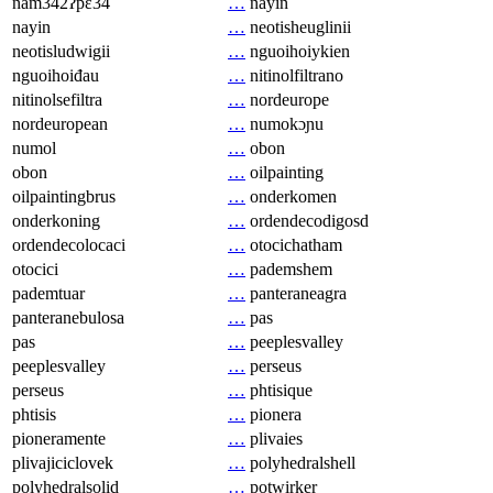
nam342ʔpɛ34
…
nayin
nayin
…
neotisheuglinii
neotisludwigii
…
nguoihoiykien
nguoihoiđau
…
nitinolfiltrano
nitinolsefiltra
…
nordeurope
nordeuropean
…
numokɔɲu
numol
…
obon
obon
…
oilpainting
oilpaintingbrus
…
onderkomen
onderkoning
…
ordendecodigosd
ordendecolocaci
…
otocichatham
otocici
…
pademshem
pademtuar
…
panteraneagra
panteranebulosa
…
pas
pas
…
peeplesvalley
peeplesvalley
…
perseus
perseus
…
phtisique
phtisis
…
pionera
pioneramente
…
plivaies
plivajiciclovek
…
polyhedralshell
polyhedralsolid
…
potwirker