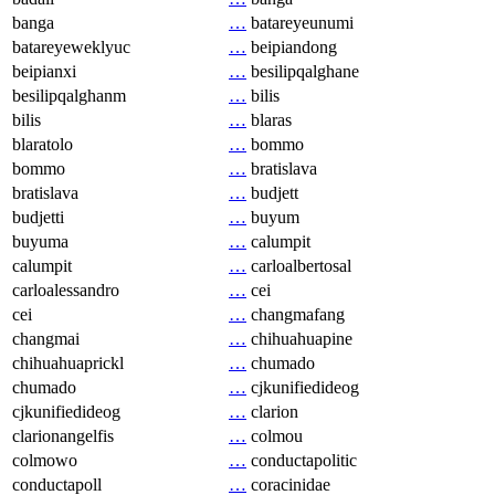
banga
…
batareyeunumi
batareyeweklyuc
…
beipiandong
beipianxi
…
besilipqalghane
besilipqalghanm
…
bilis
bilis
…
blaras
blaratolo
…
bommo
bommo
…
bratislava
bratislava
…
budjett
budjetti
…
buyum
buyuma
…
calumpit
calumpit
…
carloalbertosal
carloalessandro
…
cei
cei
…
changmafang
changmai
…
chihuahuapine
chihuahuaprickl
…
chumado
chumado
…
cjkunifiedideog
cjkunifiedideog
…
clarion
clarionangelfis
…
colmou
colmowo
…
conductapolitic
conductapoll
…
coracinidae