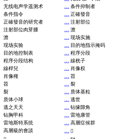
无线电声学遥测术
…
条件抑制者
条件指令
…
正確發音
正確發音的研究者
…
注射部位
注射部位肉芽腫
…
澹
澹
…
现场实施
现场实验
…
目的地指示掩码
目的地控制表
…
程序分段
程序分段结构
…
線桄子
線桿兒
…
肖像权
肖像権
…
苕
苕
…
裂
裂
…
质体基粒
质体小球
…
逃世
逃之天天
…
钻缘隙角
钻胸甲科
…
雷地康管
雷地斯特系统
…
高層症候群
高層級的會談
…
𧘞