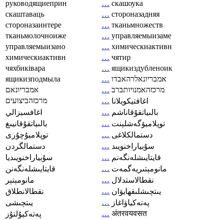
руководящиеприн
…
скашоука
скаштаваць
…
стороназадняя
стороназаинтере
…
тканьмножеств
тканьмолочноиже
…
управляемыизаме
управляемыизано
…
химическиактивн
химическиактивн
…
чятир
чяхбиківара
…
ящикиздубленоик
ящикизподмыла
…
אמבריונאלרהאבדו
אמבריונאם
…
מרכזהאמנויותברב
מרכזהביצועים
…
اغافتيكويلانا
…
بالىياتقۇقاناشم
اغافسيزالي
…
توپلاميۆگەشلېنت
بالىياتقۇقانيىغ
…
دستمالکلاغی
توپلاميۇچۇرى
…
سۇبياراخنويىد
دستمالگردن
…
قايتايىشلەنگەنم
سۇبياراخنويىديا
…
مانومېتىريەگمەت
قايتايىشلەنگەنن
…
نقطالاستدلال
مانومېتېر
…
يىتچىشلىقھايۋان
نقطالانطلاق
…
پەتەكياۋاغاز
يىتچىشى
…
अंतरवयवसत
پەتەكيۇلتۇز