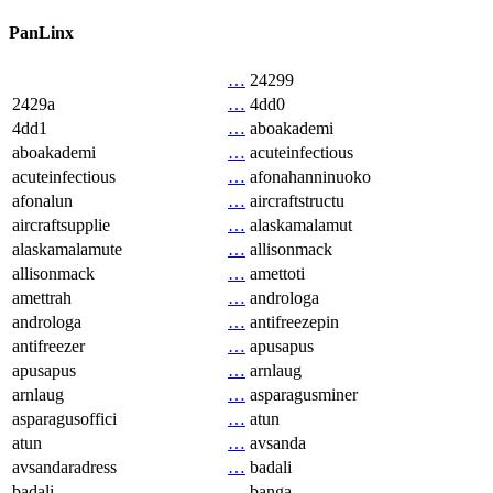
PanLinx
…
24299
2429a
…
4dd0
4dd1
…
aboakademi
aboakademi
…
acuteinfectious
acuteinfectious
…
afonahanninuoko
afonalun
…
aircraftstructu
aircraftsupplie
…
alaskamalamut
alaskamalamute
…
allisonmack
allisonmack
…
amettoti
amettrah
…
androloga
androloga
…
antifreezepin
antifreezer
…
apusapus
apusapus
…
arnlaug
arnlaug
…
asparagusminer
asparagusoffici
…
atun
atun
…
avsanda
avsandaradress
…
badali
badali
…
banga