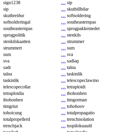
sign1238
…
sip
sip
…
skutbillbilar
skutbreiður
…
softsoldering
softsolderingal
…
southeasternpas
southeasternpas
…
sprogpakkemedet
sprogpolitik
…
stenkils
stenkilskaatten
…
strummer
strummert
…
sum
sum
…
sva
sva
…
sədləɡ
sədr
…
talna
talna
…
taskinlik
taskinlik
…
telescopeclawmo
telescopecollar
…
tetraploidi
tetraploidia
…
thohonhen
thohonhen
…
timgorman
timgriut
…
tohohoov
tohoicung
…
totalpropagatio
totalpropellerd
…
trenchisolation
trenchjack
…
tsopilokuauitl