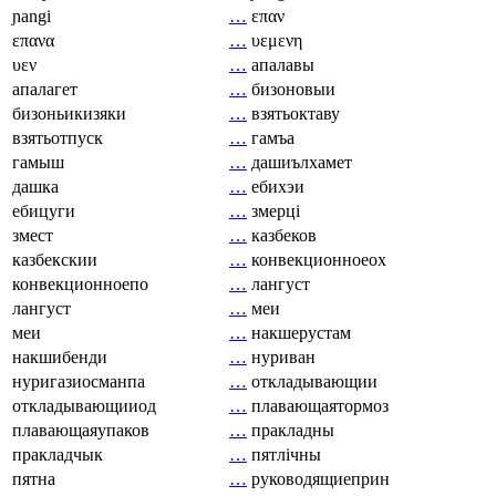
ɲangi
…
επαν
επανα
…
υεμενη
υεν
…
апалавы
апалагет
…
бизоновыи
бизоньикизяки
…
взятьоктаву
взятьотпуск
…
гамъа
гамыш
…
дашиълхамет
дашка
…
ебихэи
ебицуги
…
змерці
змест
…
казбеков
казбекскии
…
конвекционноеох
конвекционноепо
…
лангуст
лангуст
…
меи
меи
…
накшерустам
накшибенди
…
нуриван
нуригазиосманпа
…
откладывающии
откладывающииод
…
плавающаятормоз
плавающаяупаков
…
пракладны
пракладчык
…
пятлічны
пятна
…
руководящиеприн