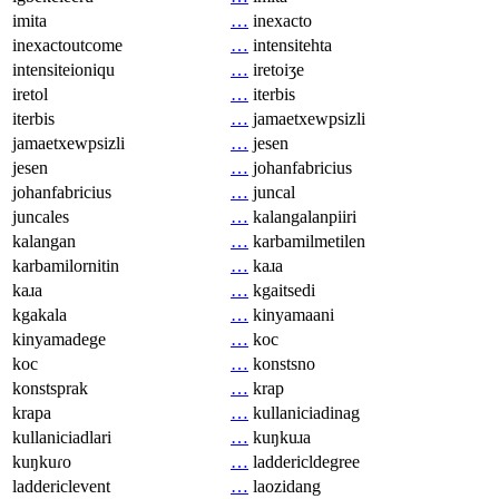
imita
…
inexacto
inexactoutcome
…
intensitehta
intensiteioniqu
…
iretoiʒe
iretol
…
iterbis
iterbis
…
jamaetxewpsizli
jamaetxewpsizli
…
jesen
jesen
…
johanfabricius
johanfabricius
…
juncal
juncales
…
kalangalanpiiri
kalangan
…
karbamilmetilen
karbamilornitin
…
kaɹa
kaɹa
…
kgaitsedi
kgakala
…
kinyamaani
kinyamadege
…
koc
koc
…
konstsno
konstsprak
…
krap
krapa
…
kullaniciadinag
kullaniciadlari
…
kuŋkuɹa
kuŋkuɾo
…
laddericldegree
laddericlevent
…
laozidang