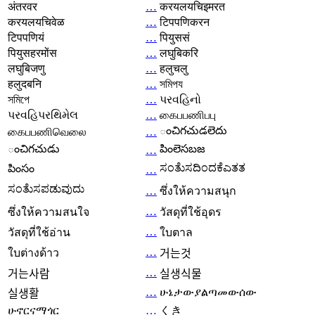
अंतरवर
…
करयलयचिइमरत
करयलयचिवेळ
…
टिपपणिकरन
टिपपणियं
…
पियुससं
पियुसहरमोंस
…
लघुबिकरि
लघुबिजणु
…
हलुचलु
हलुदबनि
…
সমিপয
সমিপে
…
પરવહિનો
પરવહિપરથિમેલ
…
கைபபணிபபு
ంచిగచుడలెదు
கைபபணிவெலை
…
ంచిగచుడు
పింలెసబజ
…
ಸಂತೆುಸದಿಂದಕೆಎತತ
పింసం
…
ಸಂತೆುಸಪಡುವುದು
…
ซึ่งให้ความสนุก
…
ซึ่งให้ความสนใจ
วัสดุที่ใช้อุดร
…
วัสดุที่ใช้อ่าน
ใบตาล
…
ใบต่างด้าว
거는것
…
거는사람
실생식물
…
ሁኔታውያልጣመውሰው
실생활
ሁኖርናማጎር
…
くき