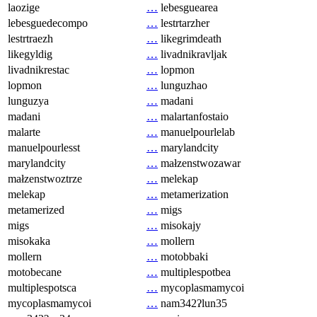
laozige
…
lebesguearea
lebesguedecompo
…
lestrtarzher
lestrtraezh
…
likegrimdeath
likegyldig
…
livadnikravljak
livadnikrestac
…
lopmon
lopmon
…
lunguzhao
lunguzya
…
madani
madani
…
malartanfostaio
malarte
…
manuelpourlelab
manuelpourlesst
…
marylandcity
marylandcity
…
małzenstwozawar
małzenstwoztrze
…
melekap
melekap
…
metamerization
metamerized
…
migs
migs
…
misokajy
misokaka
…
mollern
mollern
…
motobbaki
motobecane
…
multiplespotbea
multiplespotsca
…
mycoplasmamycoi
mycoplasmamycoi
…
nam342ʔlun35