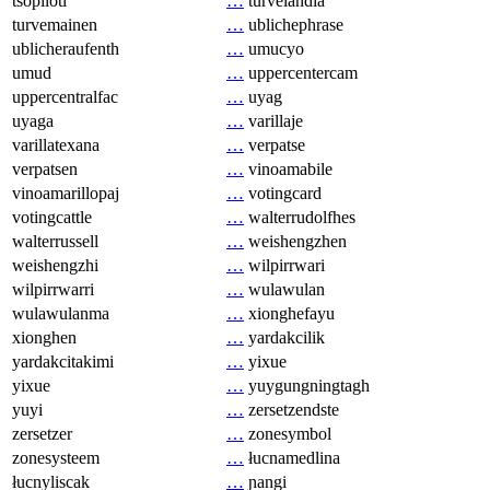
tsopilotl
…
turvelandia
turvemainen
…
ublichephrase
ublicheraufenth
…
umucyo
umud
…
uppercentercam
uppercentralfac
…
uyag
uyaga
…
varillaje
varillatexana
…
verpatse
verpatsen
…
vinoamabile
vinoamarillopaj
…
votingcard
votingcattle
…
walterrudolfhes
walterrussell
…
weishengzhen
weishengzhi
…
wilpirrwari
wilpirrwarri
…
wulawulan
wulawulanma
…
xionghefayu
xionghen
…
yardakcilik
yardakcitakimi
…
yixue
yixue
…
yuygungningtagh
yuyi
…
zersetzendste
zersetzer
…
zonesymbol
zonesysteem
…
łucnamedlina
łucnyliscak
…
ɲangi