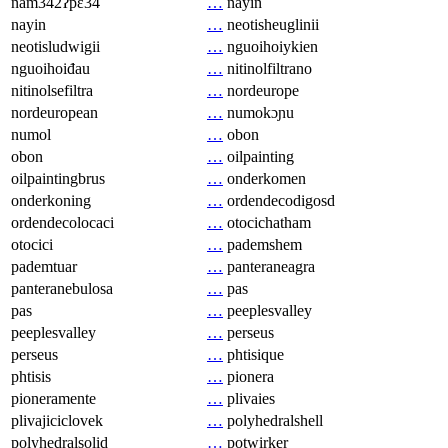
nam342ʔpɛ34
…
nayin
nayin
…
neotisheuglinii
neotisludwigii
…
nguoihoiykien
nguoihoiđau
…
nitinolfiltrano
nitinolsefiltra
…
nordeurope
nordeuropean
…
numokɔɲu
numol
…
obon
obon
…
oilpainting
oilpaintingbrus
…
onderkomen
onderkoning
…
ordendecodigosd
ordendecolocaci
…
otocichatham
otocici
…
pademshem
pademtuar
…
panteraneagra
panteranebulosa
…
pas
pas
…
peeplesvalley
peeplesvalley
…
perseus
perseus
…
phtisique
phtisis
…
pionera
pioneramente
…
plivaies
plivajiciclovek
…
polyhedralshell
polyhedralsolid
…
potwirker