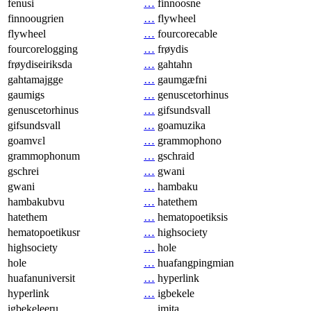
fenusi
…
finnoosne
finnoougrien
…
flywheel
flywheel
…
fourcorecable
fourcorelogging
…
frøydis
frøydiseiriksda
…
gahtahn
gahtamajgge
…
gaumgæfni
gaumigs
…
genuscetorhinus
genuscetorhinus
…
gifsundsvall
gifsundsvall
…
goamuzika
goamvɛl
…
grammophono
grammophonum
…
gschraid
gschrei
…
gwani
gwani
…
hambaku
hambakubvu
…
hatethem
hatethem
…
hematopoetiksis
hematopoetikusr
…
highsociety
highsociety
…
hole
hole
…
huafangpingmian
huafanuniversit
…
hyperlink
hyperlink
…
igbekele
igbekeleeru
…
imita