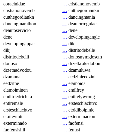
coracinidae
…
cristianonovemb
cristianonovemb
…
cutthegordiankn
cutthegordiankn
…
dancingmania
dancingmarathon
…
deautorregulaci
deautoservicio
…
dene
dene
…
developingangle
developingappar
…
dikj
dikj
…
distritodebelle
distritodebelli
…
donosnymgłosem
donoso
…
drzetkroksdobou
drzetnadvodou
…
dzamuluwa
dzamuna
…
eedzinieedzini
eedzitne
…
elamoida
elamoiminen
…
emilfrey
emilfriedrichka
…
entirelywrong
entiremale
…
ersteschlachtvo
ersteschlachtvo
…
etoidiboipinle
etoifeyinti
…
exterminacion
exterminado
…
faofensi
faofensishil
…
fenusi