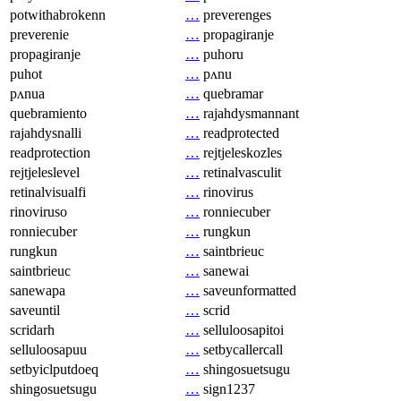
potwithabrokenn
…
preverenges
preverenie
…
propagiranje
propagiranje
…
puhoru
puhot
…
pʌnu
pʌnua
…
quebramar
quebramiento
…
rajahdysmannant
rajahdysnalli
…
readprotected
readprotection
…
rejtjeleskozles
rejtjeleslevel
…
retinalvasculit
retinalvisualfi
…
rinovirus
rinoviruso
…
ronniecuber
ronniecuber
…
rungkun
rungkun
…
saintbrieuc
saintbrieuc
…
sanewai
sanewapa
…
saveunformatted
saveuntil
…
scrid
scridarh
…
selluloosapitoi
selluloosapuu
…
setbycallercall
setbyiclputdoeq
…
shingosuetsugu
shingosuetsugu
…
sign1237