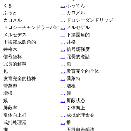
くき
…
ふってん
ふっと
…
カロメル
カロメル
…
ドロシーダンドリッジ
ドロシーチャンドラーパヒ
…
メルセゲル
メルセデス
…
下摆圆角的
下摆裁成圆角的
…
井格
井格木
…
信号场强度
信号坐标
…
冗長的廢話
冗長的解釋
…
包
包
…
发育完全的个体
发育完全的植株
…
喬萊特
喬萬縣
…
增根
增根
…
嫫
嫫
…
屏蔽状态
屏蔽率
…
引体向上
引体向上杆
…
成批处理命令
成批处理器
…
推
推
…
无线电声学法