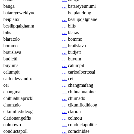
banga
…
batareyeunumi
batareyeweklyuc
…
beipiandong
beipianxi
…
besilipqalghane
besilipqalghanm
…
bilis
bilis
…
blaras
blaratolo
…
bommo
bommo
…
bratislava
bratislava
…
budjett
budjetti
…
buyum
buyuma
…
calumpit
calumpit
…
carloalbertosal
carloalessandro
…
cei
cei
…
changmafang
changmai
…
chihuahuapine
chihuahuaprickl
…
chumado
chumado
…
cjkunifiedideog
cjkunifiedideog
…
clarion
clarionangelfis
…
colmou
colmowo
…
conductapolitic
conductapoll
…
coracinidae