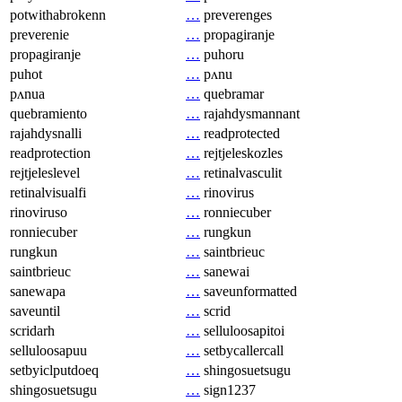
potwithabrokenn
…
preverenges
preverenie
…
propagiranje
propagiranje
…
puhoru
puhot
…
pʌnu
pʌnua
…
quebramar
quebramiento
…
rajahdysmannant
rajahdysnalli
…
readprotected
readprotection
…
rejtjeleskozles
rejtjeleslevel
…
retinalvasculit
retinalvisualfi
…
rinovirus
rinoviruso
…
ronniecuber
ronniecuber
…
rungkun
rungkun
…
saintbrieuc
saintbrieuc
…
sanewai
sanewapa
…
saveunformatted
saveuntil
…
scrid
scridarh
…
selluloosapitoi
selluloosapuu
…
setbycallercall
setbyiclputdoeq
…
shingosuetsugu
shingosuetsugu
…
sign1237