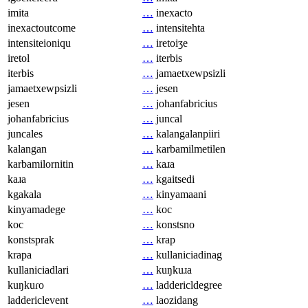
imita
…
inexacto
inexactoutcome
…
intensitehta
intensiteioniqu
…
iretoiʒe
iretol
…
iterbis
iterbis
…
jamaetxewpsizli
jamaetxewpsizli
…
jesen
jesen
…
johanfabricius
johanfabricius
…
juncal
juncales
…
kalangalanpiiri
kalangan
…
karbamilmetilen
karbamilornitin
…
kaɹa
kaɹa
…
kgaitsedi
kgakala
…
kinyamaani
kinyamadege
…
koc
koc
…
konstsno
konstsprak
…
krap
krapa
…
kullaniciadinag
kullaniciadlari
…
kuŋkuɹa
kuŋkuɾo
…
laddericldegree
laddericlevent
…
laozidang