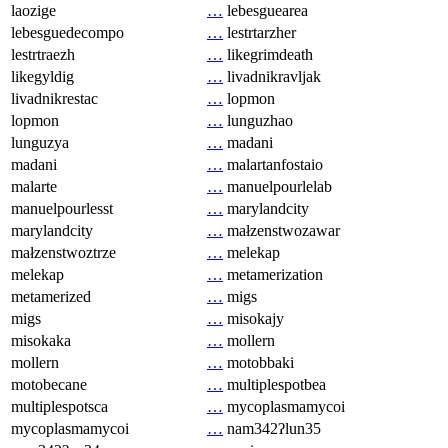
laozige
…
lebesguearea
lebesguedecompo
…
lestrtarzher
lestrtraezh
…
likegrimdeath
likegyldig
…
livadnikravljak
livadnikrestac
…
lopmon
lopmon
…
lunguzhao
lunguzya
…
madani
madani
…
malartanfostaio
malarte
…
manuelpourlelab
manuelpourlesst
…
marylandcity
marylandcity
…
małzenstwozawar
małzenstwoztrze
…
melekap
melekap
…
metamerization
metamerized
…
migs
migs
…
misokajy
misokaka
…
mollern
mollern
…
motobbaki
motobecane
…
multiplespotbea
multiplespotsca
…
mycoplasmamycoi
mycoplasmamycoi
…
nam342ʔlun35