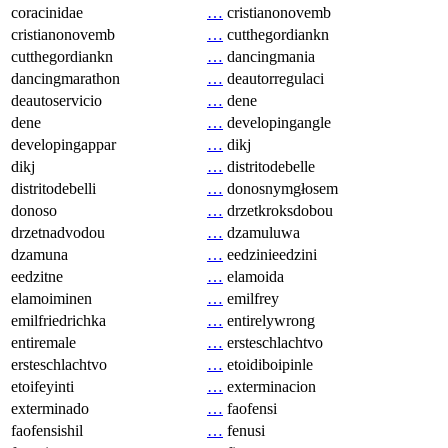
coracinidae
…
cristianonovemb
cristianonovemb
…
cutthegordiankn
cutthegordiankn
…
dancingmania
dancingmarathon
…
deautorregulaci
deautoservicio
…
dene
dene
…
developingangle
developingappar
…
dikj
dikj
…
distritodebelle
distritodebelli
…
donosnymgłosem
donoso
…
drzetkroksdobou
drzetnadvodou
…
dzamuluwa
dzamuna
…
eedzinieedzini
eedzitne
…
elamoida
elamoiminen
…
emilfrey
emilfriedrichka
…
entirelywrong
entiremale
…
ersteschlachtvo
ersteschlachtvo
…
etoidiboipinle
etoifeyinti
…
exterminacion
exterminado
…
faofensi
faofensishil
…
fenusi