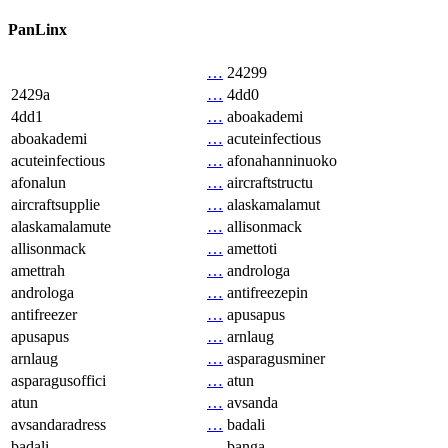
PanLinx
…
24299
2429a
…
4dd0
4dd1
…
aboakademi
aboakademi
…
acuteinfectious
acuteinfectious
…
afonahanninuoko
afonalun
…
aircraftstructu
aircraftsupplie
…
alaskamalamut
alaskamalamute
…
allisonmack
allisonmack
…
amettoti
amettrah
…
androloga
androloga
…
antifreezepin
antifreezer
…
apusapus
apusapus
…
arnlaug
arnlaug
…
asparagusminer
asparagusoffici
…
atun
atun
…
avsanda
avsandaradress
…
badali
badali
…
banga