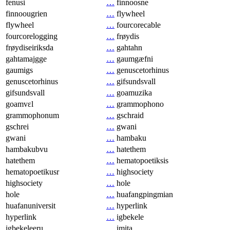
fenusi
…
finnoosne
finnoougrien
…
flywheel
flywheel
…
fourcorecable
fourcorelogging
…
frøydis
frøydiseiriksda
…
gahtahn
gahtamajgge
…
gaumgæfni
gaumigs
…
genuscetorhinus
genuscetorhinus
…
gifsundsvall
gifsundsvall
…
goamuzika
goamvɛl
…
grammophono
grammophonum
…
gschraid
gschrei
…
gwani
gwani
…
hambaku
hambakubvu
…
hatethem
hatethem
…
hematopoetiksis
hematopoetikusr
…
highsociety
highsociety
…
hole
hole
…
huafangpingmian
huafanuniversit
…
hyperlink
hyperlink
…
igbekele
igbekeleeru
…
imita