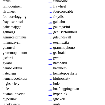
fenusi
…
finnoosne
finnoougrien
…
flywheel
flywheel
…
fourcorecable
fourcorelogging
…
frøydis
frøydiseiriksda
…
gahtahn
gahtamajgge
…
gaumgæfni
gaumigs
…
genuscetorhinus
genuscetorhinus
…
gifsundsvall
gifsundsvall
…
goamuzika
goamvɛl
…
grammophono
grammophonum
…
gschraid
gschrei
…
gwani
gwani
…
hambaku
hambakubvu
…
hatethem
hatethem
…
hematopoetiksis
hematopoetikusr
…
highsociety
highsociety
…
hole
hole
…
huafangpingmian
huafanuniversit
…
hyperlink
hyperlink
…
igbekele
igbekeleeru
…
imita