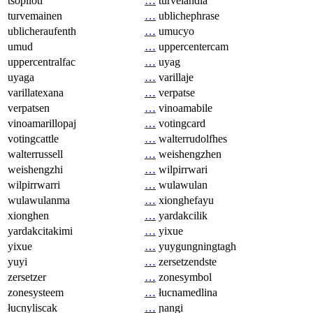
tsopilotl
…
turvelandia
turvemainen
…
ublichephrase
ublicheraufenth
…
umucyo
umud
…
uppercentercam
uppercentralfac
…
uyag
uyaga
…
varillaje
varillatexana
…
verpatse
verpatsen
…
vinoamabile
vinoamarillopaj
…
votingcard
votingcattle
…
walterrudolfhes
walterrussell
…
weishengzhen
weishengzhi
…
wilpirrwari
wilpirrwarri
…
wulawulan
wulawulanma
…
xionghefayu
xionghen
…
yardakcilik
yardakcitakimi
…
yixue
yixue
…
yuygungningtagh
yuyi
…
zersetzendste
zersetzer
…
zonesymbol
zonesysteem
…
łucnamedlina
łucnyliscak
…
ɲangi