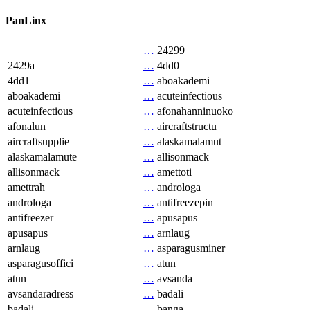
PanLinx
…
24299
2429a
…
4dd0
4dd1
…
aboakademi
aboakademi
…
acuteinfectious
acuteinfectious
…
afonahanninuoko
afonalun
…
aircraftstructu
aircraftsupplie
…
alaskamalamut
alaskamalamute
…
allisonmack
allisonmack
…
amettoti
amettrah
…
androloga
androloga
…
antifreezepin
antifreezer
…
apusapus
apusapus
…
arnlaug
arnlaug
…
asparagusminer
asparagusoffici
…
atun
atun
…
avsanda
avsandaradress
…
badali
badali
…
banga