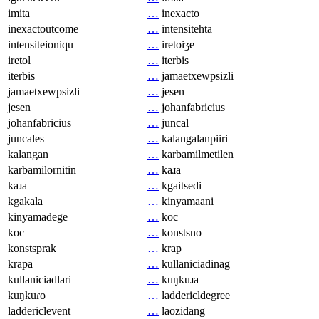
imita
…
inexacto
inexactoutcome
…
intensitehta
intensiteioniqu
…
iretoiʒe
iretol
…
iterbis
iterbis
…
jamaetxewpsizli
jamaetxewpsizli
…
jesen
jesen
…
johanfabricius
johanfabricius
…
juncal
juncales
…
kalangalanpiiri
kalangan
…
karbamilmetilen
karbamilornitin
…
kaɹa
kaɹa
…
kgaitsedi
kgakala
…
kinyamaani
kinyamadege
…
koc
koc
…
konstsno
konstsprak
…
krap
krapa
…
kullaniciadinag
kullaniciadlari
…
kuŋkuɹa
kuŋkuɾo
…
laddericldegree
laddericlevent
…
laozidang