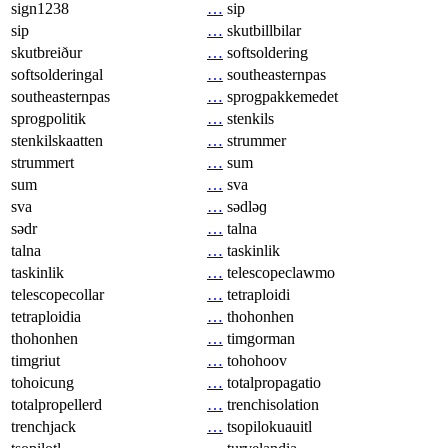
sign1238
…
sip
sip
…
skutbillbilar
skutbreiður
…
softsoldering
softsolderingal
…
southeasternpas
southeasternpas
…
sprogpakkemedet
sprogpolitik
…
stenkils
stenkilskaatten
…
strummer
strummert
…
sum
sum
…
sva
sva
…
sədləɡ
sədr
…
talna
talna
…
taskinlik
taskinlik
…
telescopeclawmo
telescopecollar
…
tetraploidi
tetraploidia
…
thohonhen
thohonhen
…
timgorman
timgriut
…
tohohoov
tohoicung
…
totalpropagatio
totalpropellerd
…
trenchisolation
trenchjack
…
tsopilokuauitl