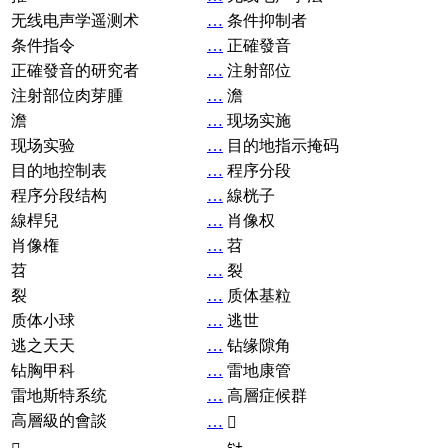
无线电声学遥测术
…
条件抑制者
条件指令
…
正確發音
正確發音的研究者
…
注射部位
注射部位肉芽腫
…
澹
澹
…
现场实施
现场实验
…
目的地指示掩码
目的地控制表
…
程序分段
程序分段结构
…
線桄子
線桿兒
…
肖像权
肖像権
…
苕
苕
…
裂
裂
…
质体基粒
质体小球
…
逃世
逃之天天
…
钻缘隙角
钻胸甲科
…
雷地康管
雷地斯特系统
…
高層症候群
高層級的會談
…
𧘞