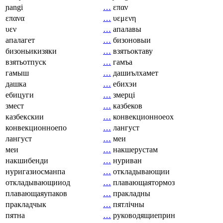
ɲangi
…
επαν
επανα
…
υεμενη
υεν
…
апалавы
апалагет
…
бизоновыи
бизоньикизяки
…
взятьоктаву
взятьотпуск
…
гамъа
гамыш
…
дашиълхамет
дашка
…
ебихэи
ебицуги
…
змерці
змест
…
казбеков
казбекскии
…
конвекционноеох
конвекционноепо
…
лангуст
лангуст
…
меи
меи
…
накшерустам
накшибенди
…
нуриван
нуригазиосманпа
…
откладывающии
откладывающииод
…
плавающаятормоз
плавающаяупаков
…
пракладны
пракладчык
…
пятлічны
пятна
…
руководящиеприн