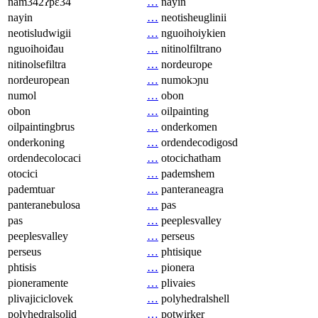
nam342ʔpɛ34
…
nayin
nayin
…
neotisheuglinii
neotisludwigii
…
nguoihoiykien
nguoihoiđau
…
nitinolfiltrano
nitinolsefiltra
…
nordeurope
nordeuropean
…
numokɔɲu
numol
…
obon
obon
…
oilpainting
oilpaintingbrus
…
onderkomen
onderkoning
…
ordendecodigosd
ordendecolocaci
…
otocichatham
otocici
…
pademshem
pademtuar
…
panteraneagra
panteranebulosa
…
pas
pas
…
peeplesvalley
peeplesvalley
…
perseus
perseus
…
phtisique
phtisis
…
pionera
pioneramente
…
plivaies
plivajiciclovek
…
polyhedralshell
polyhedralsolid
…
potwirker