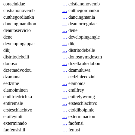
coracinidae
…
cristianonovemb
cristianonovemb
…
cutthegordiankn
cutthegordiankn
…
dancingmania
dancingmarathon
…
deautorregulaci
deautoservicio
…
dene
dene
…
developingangle
developingappar
…
dikj
dikj
…
distritodebelle
distritodebelli
…
donosnymgłosem
donoso
…
drzetkroksdobou
drzetnadvodou
…
dzamuluwa
dzamuna
…
eedzinieedzini
eedzitne
…
elamoida
elamoiminen
…
emilfrey
emilfriedrichka
…
entirelywrong
entiremale
…
ersteschlachtvo
ersteschlachtvo
…
etoidiboipinle
etoifeyinti
…
exterminacion
exterminado
…
faofensi
faofensishil
…
fenusi