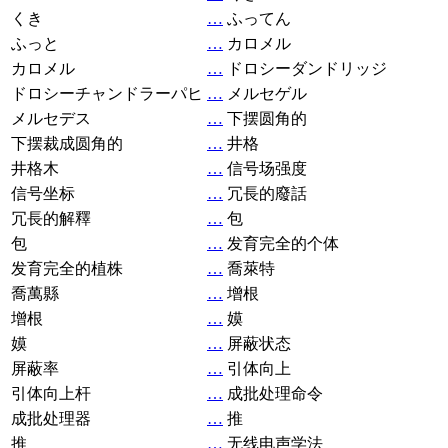
くき
…
ふってん
ふっと
…
カロメル
カロメル
…
ドロシーダンドリッジ
ドロシーチャンドラーパヒ
…
メルセゲル
メルセデス
…
下摆圆角的
下摆裁成圆角的
…
井格
井格木
…
信号场强度
信号坐标
…
冗長的廢話
冗長的解釋
…
包
包
…
发育完全的个体
发育完全的植株
…
喬萊特
喬萬縣
…
增根
增根
…
嫫
嫫
…
屏蔽状态
屏蔽率
…
引体向上
引体向上杆
…
成批处理命令
成批处理器
…
推
推
…
无线电声学法