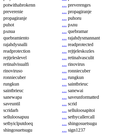
potwithabrokenn
…
preverenges
preverenie
…
propagiranje
propagiranje
…
puhoru
puhot
…
pʌnu
pʌnua
…
quebramar
quebramiento
…
rajahdysmannant
rajahdysnalli
…
readprotected
readprotection
…
rejtjeleskozles
rejtjeleslevel
…
retinalvasculit
retinalvisualfi
…
rinovirus
rinoviruso
…
ronniecuber
ronniecuber
…
rungkun
rungkun
…
saintbrieuc
saintbrieuc
…
sanewai
sanewapa
…
saveunformatted
saveuntil
…
scrid
scridarh
…
selluloosapitoi
selluloosapuu
…
setbycallercall
setbyiclputdoeq
…
shingosuetsugu
shingosuetsugu
…
sign1237