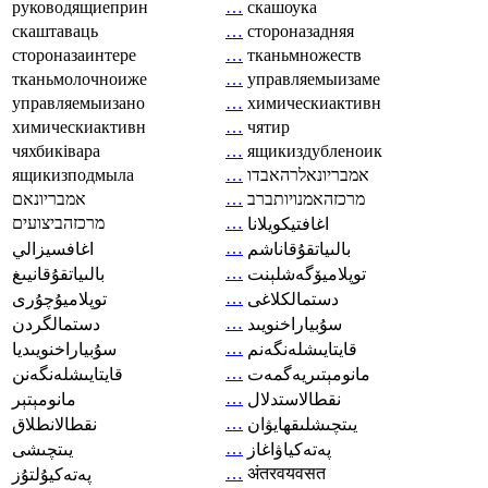
руководящиеприн
…
скашоука
скаштаваць
…
стороназадняя
стороназаинтере
…
тканьмножеств
тканьмолочноиже
…
управляемыизаме
управляемыизано
…
химическиактивн
химическиактивн
…
чятир
чяхбиківара
…
ящикиздубленоик
ящикизподмыла
…
אמבריונאלרהאבדו
אמבריונאם
…
מרכזהאמנויותברב
מרכזהביצועים
…
اغافتيكويلانا
…
بالىياتقۇقاناشم
اغافسيزالي
…
توپلاميۆگەشلېنت
بالىياتقۇقانيىغ
…
دستمالکلاغی
توپلاميۇچۇرى
…
سۇبياراخنويىد
دستمالگردن
…
قايتايىشلەنگەنم
سۇبياراخنويىديا
…
مانومېتىريەگمەت
قايتايىشلەنگەنن
…
نقطالاستدلال
مانومېتېر
…
يىتچىشلىقھايۋان
نقطالانطلاق
…
پەتەكياۋاغاز
يىتچىشى
…
अंतरवयवसत
پەتەكيۇلتۇز