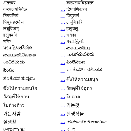
अंतरवर
…
करयलयचिइमरत
करयलयचिवेळ
…
टिपपणिकरन
टिपपणियं
…
पियुससं
पियुसहरमोंस
…
लघुबिकरि
लघुबिजणु
…
हलुचलु
हलुदबनि
…
সমিপয
সমিপে
…
પરવહિનો
પરવહિપરથિમેલ
…
கைபபணிபபு
ంచిగచుడలెదు
கைபபணிவெலை
…
ంచిగచుడు
పింలెసబజ
…
ಸಂತೆುಸದಿಂದಕೆಎತತ
పింసం
…
ಸಂತೆುಸಪಡುವುದು
…
ซึ่งให้ความสนุก
…
ซึ่งให้ความสนใจ
วัสดุที่ใช้อุดร
…
วัสดุที่ใช้อ่าน
ใบตาล
…
ใบต่างด้าว
거는것
…
거는사람
실생식물
…
ሁኔታውያልጣመውሰው
실생활
ሁኖርናማጎር
…
くき