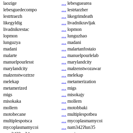
laozige
…
lebesguearea
lebesguedecompo
…
lestrtarzher
lestrtraezh
…
likegrimdeath
likegyldig
…
livadnikravljak
livadnikrestac
…
lopmon
lopmon
…
lunguzhao
lunguzya
…
madani
madani
…
malartanfostaio
malarte
…
manuelpourlelab
manuelpourlesst
…
marylandcity
marylandcity
…
małzenstwozawar
małzenstwoztrze
…
melekap
melekap
…
metamerization
metamerized
…
migs
migs
…
misokajy
misokaka
…
mollern
mollern
…
motobbaki
motobecane
…
multiplespotbea
multiplespotsca
…
mycoplasmamycoi
mycoplasmamycoi
…
nam342ʔlun35