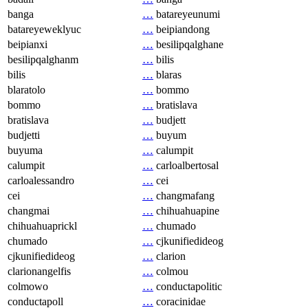
banga
…
batareyeunumi
batareyeweklyuc
…
beipiandong
beipianxi
…
besilipqalghane
besilipqalghanm
…
bilis
bilis
…
blaras
blaratolo
…
bommo
bommo
…
bratislava
bratislava
…
budjett
budjetti
…
buyum
buyuma
…
calumpit
calumpit
…
carloalbertosal
carloalessandro
…
cei
cei
…
changmafang
changmai
…
chihuahuapine
chihuahuaprickl
…
chumado
chumado
…
cjkunifiedideog
cjkunifiedideog
…
clarion
clarionangelfis
…
colmou
colmowo
…
conductapolitic
conductapoll
…
coracinidae