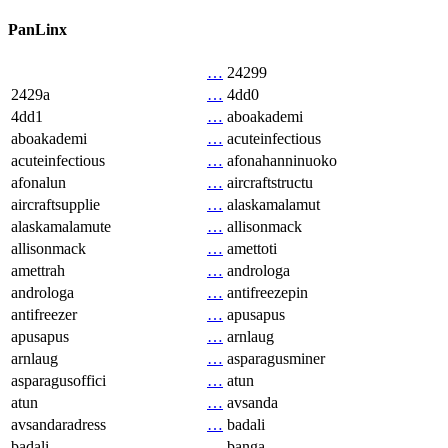
PanLinx
…
24299
2429a
…
4dd0
4dd1
…
aboakademi
aboakademi
…
acuteinfectious
acuteinfectious
…
afonahanninuoko
afonalun
…
aircraftstructu
aircraftsupplie
…
alaskamalamut
alaskamalamute
…
allisonmack
allisonmack
…
amettoti
amettrah
…
androloga
androloga
…
antifreezepin
antifreezer
…
apusapus
apusapus
…
arnlaug
arnlaug
…
asparagusminer
asparagusoffici
…
atun
atun
…
avsanda
avsandaradress
…
badali
badali
…
banga