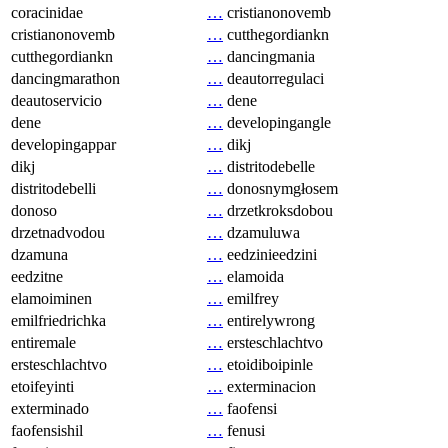
coracinidae
…
cristianonovemb
cristianonovemb
…
cutthegordiankn
cutthegordiankn
…
dancingmania
dancingmarathon
…
deautorregulaci
deautoservicio
…
dene
dene
…
developingangle
developingappar
…
dikj
dikj
…
distritodebelle
distritodebelli
…
donosnymgłosem
donoso
…
drzetkroksdobou
drzetnadvodou
…
dzamuluwa
dzamuna
…
eedzinieedzini
eedzitne
…
elamoida
elamoiminen
…
emilfrey
emilfriedrichka
…
entirelywrong
entiremale
…
ersteschlachtvo
ersteschlachtvo
…
etoidiboipinle
etoifeyinti
…
exterminacion
exterminado
…
faofensi
faofensishil
…
fenusi