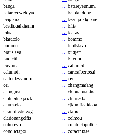
banga
…
batareyeunumi
batareyeweklyuc
…
beipiandong
beipianxi
…
besilipqalghane
besilipqalghanm
…
bilis
bilis
…
blaras
blaratolo
…
bommo
bommo
…
bratislava
bratislava
…
budjett
budjetti
…
buyum
buyuma
…
calumpit
calumpit
…
carloalbertosal
carloalessandro
…
cei
cei
…
changmafang
changmai
…
chihuahuapine
chihuahuaprickl
…
chumado
chumado
…
cjkunifiedideog
cjkunifiedideog
…
clarion
clarionangelfis
…
colmou
colmowo
…
conductapolitic
conductapoll
…
coracinidae