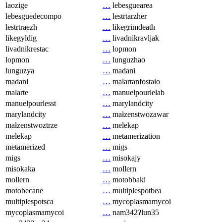
laozige
…
lebesguearea
lebesguedecompo
…
lestrtarzher
lestrtraezh
…
likegrimdeath
likegyldig
…
livadnikravljak
livadnikrestac
…
lopmon
lopmon
…
lunguzhao
lunguzya
…
madani
madani
…
malartanfostaio
malarte
…
manuelpourlelab
manuelpourlesst
…
marylandcity
marylandcity
…
małzenstwozawar
małzenstwoztrze
…
melekap
melekap
…
metamerization
metamerized
…
migs
migs
…
misokajy
misokaka
…
mollern
mollern
…
motobbaki
motobecane
…
multiplespotbea
multiplespotsca
…
mycoplasmamycoi
mycoplasmamycoi
…
nam342ʔlun35