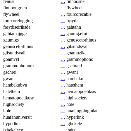
fenusi
…
finnoosne
finnoougrien
…
flywheel
flywheel
…
fourcorecable
fourcorelogging
…
frøydis
frøydiseiriksda
…
gahtahn
gahtamajgge
…
gaumgæfni
gaumigs
…
genuscetorhinus
genuscetorhinus
…
gifsundsvall
gifsundsvall
…
goamuzika
goamvɛl
…
grammophono
grammophonum
…
gschraid
gschrei
…
gwani
gwani
…
hambaku
hambakubvu
…
hatethem
hatethem
…
hematopoetiksis
hematopoetikusr
…
highsociety
highsociety
…
hole
hole
…
huafangpingmian
huafanuniversit
…
hyperlink
hyperlink
…
igbekele
igbekeleeru
…
imita