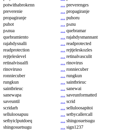
potwithabrokenn
…
preverenges
preverenie
…
propagiranje
propagiranje
…
puhoru
puhot
…
pʌnu
pʌnua
…
quebramar
quebramiento
…
rajahdysmannant
rajahdysnalli
…
readprotected
readprotection
…
rejtjeleskozles
rejtjeleslevel
…
retinalvasculit
retinalvisualfi
…
rinovirus
rinoviruso
…
ronniecuber
ronniecuber
…
rungkun
rungkun
…
saintbrieuc
saintbrieuc
…
sanewai
sanewapa
…
saveunformatted
saveuntil
…
scrid
scridarh
…
selluloosapitoi
selluloosapuu
…
setbycallercall
setbyiclputdoeq
…
shingosuetsugu
shingosuetsugu
…
sign1237