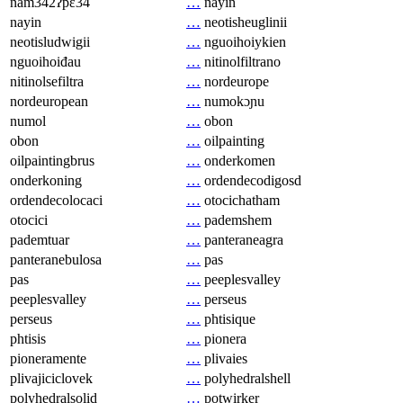
nam342ʔpɛ34
…
nayin
nayin
…
neotisheuglinii
neotisludwigii
…
nguoihoiykien
nguoihoiđau
…
nitinolfiltrano
nitinolsefiltra
…
nordeurope
nordeuropean
…
numokɔɲu
numol
…
obon
obon
…
oilpainting
oilpaintingbrus
…
onderkomen
onderkoning
…
ordendecodigosd
ordendecolocaci
…
otocichatham
otocici
…
pademshem
pademtuar
…
panteraneagra
panteranebulosa
…
pas
pas
…
peeplesvalley
peeplesvalley
…
perseus
perseus
…
phtisique
phtisis
…
pionera
pioneramente
…
plivaies
plivajiciclovek
…
polyhedralshell
polyhedralsolid
…
potwirker