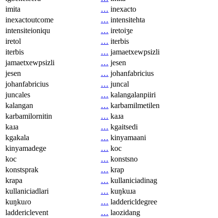
imita
…
inexacto
inexactoutcome
…
intensitehta
intensiteioniqu
…
iretoiʒe
iretol
…
iterbis
iterbis
…
jamaetxewpsizli
jamaetxewpsizli
…
jesen
jesen
…
johanfabricius
johanfabricius
…
juncal
juncales
…
kalangalanpiiri
kalangan
…
karbamilmetilen
karbamilornitin
…
kaɹa
kaɹa
…
kgaitsedi
kgakala
…
kinyamaani
kinyamadege
…
koc
koc
…
konstsno
konstsprak
…
krap
krapa
…
kullaniciadinag
kullaniciadlari
…
kuŋkuɹa
kuŋkuɾo
…
laddericldegree
laddericlevent
…
laozidang