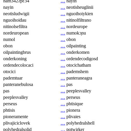
nam342ʔpɛ34
…
nayin
nayin
…
neotisheuglinii
neotisludwigii
…
nguoihoiykien
nguoihoiđau
…
nitinolfiltrano
nitinolsefiltra
…
nordeurope
nordeuropean
…
numokɔɲu
numol
…
obon
obon
…
oilpainting
oilpaintingbrus
…
onderkomen
onderkoning
…
ordendecodigosd
ordendecolocaci
…
otocichatham
otocici
…
pademshem
pademtuar
…
panteraneagra
panteranebulosa
…
pas
pas
…
peeplesvalley
peeplesvalley
…
perseus
perseus
…
phtisique
phtisis
…
pionera
pioneramente
…
plivaies
plivajiciclovek
…
polyhedralshell
polyhedralsolid
…
potwirker