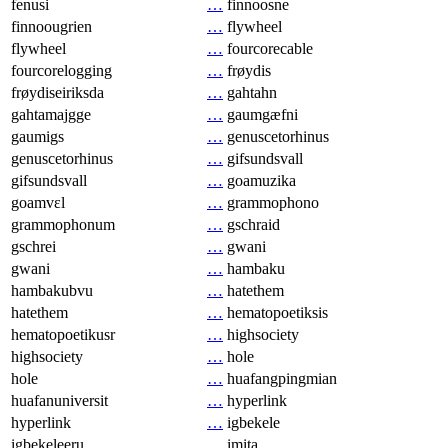
fenusi
…
finnoosne
finnoougrien
…
flywheel
flywheel
…
fourcorecable
fourcorelogging
…
frøydis
frøydiseiriksda
…
gahtahn
gahtamajgge
…
gaumgæfni
gaumigs
…
genuscetorhinus
genuscetorhinus
…
gifsundsvall
gifsundsvall
…
goamuzika
goamvɛl
…
grammophono
grammophonum
…
gschraid
gschrei
…
gwani
gwani
…
hambaku
hambakubvu
…
hatethem
hatethem
…
hematopoetiksis
hematopoetikusr
…
highsociety
highsociety
…
hole
hole
…
huafangpingmian
huafanuniversit
…
hyperlink
hyperlink
…
igbekele
igbekeleeru
…
imita