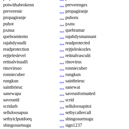
potwithabrokenn
…
preverenges
preverenie
…
propagiranje
propagiranje
…
puhoru
puhot
…
pʌnu
pʌnua
…
quebramar
quebramiento
…
rajahdysmannant
rajahdysnalli
…
readprotected
readprotection
…
rejtjeleskozles
rejtjeleslevel
…
retinalvasculit
retinalvisualfi
…
rinovirus
rinoviruso
…
ronniecuber
ronniecuber
…
rungkun
rungkun
…
saintbrieuc
saintbrieuc
…
sanewai
sanewapa
…
saveunformatted
saveuntil
…
scrid
scridarh
…
selluloosapitoi
selluloosapuu
…
setbycallercall
setbyiclputdoeq
…
shingosuetsugu
shingosuetsugu
…
sign1237