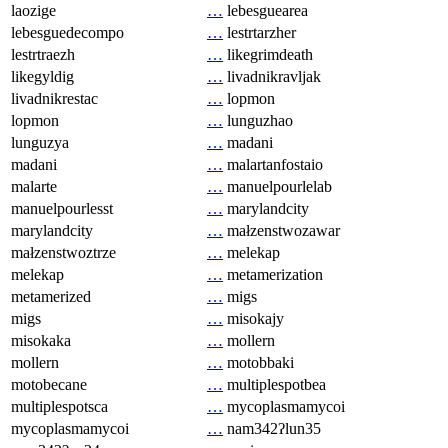
laozige
…
lebesguearea
lebesguedecompo
…
lestrtarzher
lestrtraezh
…
likegrimdeath
likegyldig
…
livadnikravljak
livadnikrestac
…
lopmon
lopmon
…
lunguzhao
lunguzya
…
madani
madani
…
malartanfostaio
malarte
…
manuelpourlelab
manuelpourlesst
…
marylandcity
marylandcity
…
małzenstwozawar
małzenstwoztrze
…
melekap
melekap
…
metamerization
metamerized
…
migs
migs
…
misokajy
misokaka
…
mollern
mollern
…
motobbaki
motobecane
…
multiplespotbea
multiplespotsca
…
mycoplasmamycoi
mycoplasmamycoi
…
nam342ʔlun35