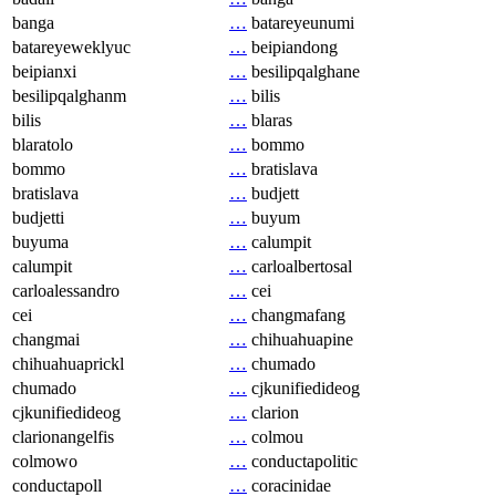
banga
…
batareyeunumi
batareyeweklyuc
…
beipiandong
beipianxi
…
besilipqalghane
besilipqalghanm
…
bilis
bilis
…
blaras
blaratolo
…
bommo
bommo
…
bratislava
bratislava
…
budjett
budjetti
…
buyum
buyuma
…
calumpit
calumpit
…
carloalbertosal
carloalessandro
…
cei
cei
…
changmafang
changmai
…
chihuahuapine
chihuahuaprickl
…
chumado
chumado
…
cjkunifiedideog
cjkunifiedideog
…
clarion
clarionangelfis
…
colmou
colmowo
…
conductapolitic
conductapoll
…
coracinidae