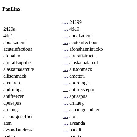
PanLinx
…
24299
2429a
…
4dd0
4dd1
…
aboakademi
aboakademi
…
acuteinfectious
acuteinfectious
…
afonahanninuoko
afonalun
…
aircraftstructu
aircraftsupplie
…
alaskamalamut
alaskamalamute
…
allisonmack
allisonmack
…
amettoti
amettrah
…
androloga
androloga
…
antifreezepin
antifreezer
…
apusapus
apusapus
…
arnlaug
arnlaug
…
asparagusminer
asparagusoffici
…
atun
atun
…
avsanda
avsandaradress
…
badali
badali
…
banga