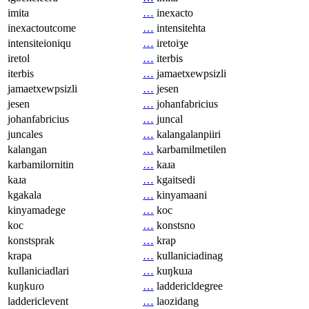
imita
…
inexacto
inexactoutcome
…
intensitehta
intensiteioniqu
…
iretoiʒe
iretol
…
iterbis
iterbis
…
jamaetxewpsizli
jamaetxewpsizli
…
jesen
jesen
…
johanfabricius
johanfabricius
…
juncal
juncales
…
kalangalanpiiri
kalangan
…
karbamilmetilen
karbamilornitin
…
kaɹa
kaɹa
…
kgaitsedi
kgakala
…
kinyamaani
kinyamadege
…
koc
koc
…
konstsno
konstsprak
…
krap
krapa
…
kullaniciadinag
kullaniciadlari
…
kuŋkuɹa
kuŋkuɾo
…
laddericldegree
laddericlevent
…
laozidang