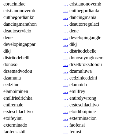
coracinidae
…
cristianonovemb
cristianonovemb
…
cutthegordiankn
cutthegordiankn
…
dancingmania
dancingmarathon
…
deautorregulaci
deautoservicio
…
dene
dene
…
developingangle
developingappar
…
dikj
dikj
…
distritodebelle
distritodebelli
…
donosnymgłosem
donoso
…
drzetkroksdobou
drzetnadvodou
…
dzamuluwa
dzamuna
…
eedzinieedzini
eedzitne
…
elamoida
elamoiminen
…
emilfrey
emilfriedrichka
…
entirelywrong
entiremale
…
ersteschlachtvo
ersteschlachtvo
…
etoidiboipinle
etoifeyinti
…
exterminacion
exterminado
…
faofensi
faofensishil
…
fenusi