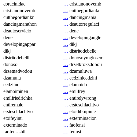
coracinidae
…
cristianonovemb
cristianonovemb
…
cutthegordiankn
cutthegordiankn
…
dancingmania
dancingmarathon
…
deautorregulaci
deautoservicio
…
dene
dene
…
developingangle
developingappar
…
dikj
dikj
…
distritodebelle
distritodebelli
…
donosnymgłosem
donoso
…
drzetkroksdobou
drzetnadvodou
…
dzamuluwa
dzamuna
…
eedzinieedzini
eedzitne
…
elamoida
elamoiminen
…
emilfrey
emilfriedrichka
…
entirelywrong
entiremale
…
ersteschlachtvo
ersteschlachtvo
…
etoidiboipinle
etoifeyinti
…
exterminacion
exterminado
…
faofensi
faofensishil
…
fenusi