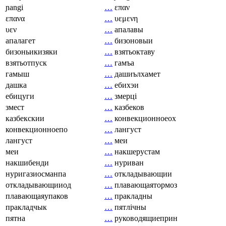
ɲangi
…
επαν
επανα
…
υεμενη
υεν
…
апалавы
апалагет
…
бизоновыи
бизоньикизяки
…
взятьоктаву
взятьотпуск
…
гамъа
гамыш
…
дашиълхамет
дашка
…
ебихэи
ебицуги
…
змерці
змест
…
казбеков
казбекскии
…
конвекционноеох
конвекционноепо
…
лангуст
лангуст
…
меи
меи
…
накшерустам
накшибенди
…
нуриван
нуригазиосманпа
…
откладывающии
откладывающииод
…
плавающаятормоз
плавающаяупаков
…
пракладны
пракладчык
…
пятлічны
пятна
…
руководящиеприн