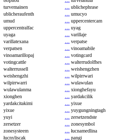
tsopilotl
…
turvelandia
turvemainen
…
ublichephrase
ublicheraufenth
…
umucyo
umud
…
uppercentercam
uppercentralfac
…
uyag
uyaga
…
varillaje
varillatexana
…
verpatse
verpatsen
…
vinoamabile
vinoamarillopaj
…
votingcard
votingcattle
…
walterrudolfhes
walterrussell
…
weishengzhen
weishengzhi
…
wilpirrwari
wilpirrwarri
…
wulawulan
wulawulanma
…
xionghefayu
xionghen
…
yardakcilik
yardakcitakimi
…
yixue
yixue
…
yuygungningtagh
yuyi
…
zersetzendste
zersetzer
…
zonesymbol
zonesysteem
…
łucnamedlina
łucnyliscak
…
ɲangi