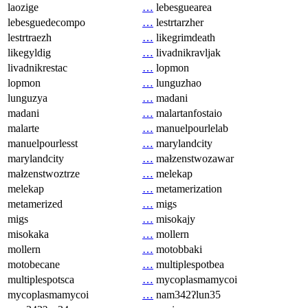
laozige
…
lebesguearea
lebesguedecompo
…
lestrtarzher
lestrtraezh
…
likegrimdeath
likegyldig
…
livadnikravljak
livadnikrestac
…
lopmon
lopmon
…
lunguzhao
lunguzya
…
madani
madani
…
malartanfostaio
malarte
…
manuelpourlelab
manuelpourlesst
…
marylandcity
marylandcity
…
małzenstwozawar
małzenstwoztrze
…
melekap
melekap
…
metamerization
metamerized
…
migs
migs
…
misokajy
misokaka
…
mollern
mollern
…
motobbaki
motobecane
…
multiplespotbea
multiplespotsca
…
mycoplasmamycoi
mycoplasmamycoi
…
nam342ʔlun35