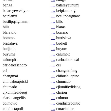
banga
…
batareyeunumi
batareyeweklyuc
…
beipiandong
beipianxi
…
besilipqalghane
besilipqalghanm
…
bilis
bilis
…
blaras
blaratolo
…
bommo
bommo
…
bratislava
bratislava
…
budjett
budjetti
…
buyum
buyuma
…
calumpit
calumpit
…
carloalbertosal
carloalessandro
…
cei
cei
…
changmafang
changmai
…
chihuahuapine
chihuahuaprickl
…
chumado
chumado
…
cjkunifiedideog
cjkunifiedideog
…
clarion
clarionangelfis
…
colmou
colmowo
…
conductapolitic
conductapoll
…
coracinidae