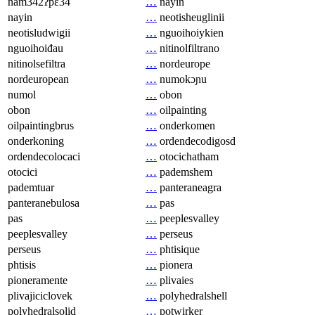
nam342ʔpɛ34
…
nayin
nayin
…
neotisheuglinii
neotisludwigii
…
nguoihoiykien
nguoihoiđau
…
nitinolfiltrano
nitinolsefiltra
…
nordeurope
nordeuropean
…
numokɔɲu
numol
…
obon
obon
…
oilpainting
oilpaintingbrus
…
onderkomen
onderkoning
…
ordendecodigosd
ordendecolocaci
…
otocichatham
otocici
…
pademshem
pademtuar
…
panteraneagra
panteranebulosa
…
pas
pas
…
peeplesvalley
peeplesvalley
…
perseus
perseus
…
phtisique
phtisis
…
pionera
pioneramente
…
plivaies
plivajiciclovek
…
polyhedralshell
polyhedralsolid
…
potwirker