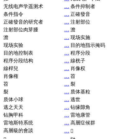
无线电声学遥测术
…
条件抑制者
条件指令
…
正確發音
正確發音的研究者
…
注射部位
注射部位肉芽腫
…
澹
澹
…
现场实施
现场实验
…
目的地指示掩码
目的地控制表
…
程序分段
程序分段结构
…
線桄子
線桿兒
…
肖像权
肖像権
…
苕
苕
…
裂
裂
…
质体基粒
质体小球
…
逃世
逃之天天
…
钻缘隙角
钻胸甲科
…
雷地康管
雷地斯特系统
…
高層症候群
高層級的會談
…
𧘞