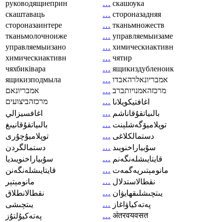
руководящиеприн
…
скашоука
скаштаваць
…
стороназадняя
стороназаинтере
…
тканьмножеств
тканьмолочноиже
…
управляемыизаме
управляемыизано
…
химическиактивн
химическиактивн
…
чятир
чяхбиківара
…
ящикиздубленоик
ящикизподмыла
…
אמבריונאלרהאבדו
אמבריונאם
…
מרכזהאמנויותברב
מרכזהביצועים
…
اغافتيكويلانا
…
بالىياتقۇقاناشم
اغافسيزالي
…
توپلاميۆگەشلېنت
بالىياتقۇقانيىغ
…
دستمالکلاغی
توپلاميۇچۇرى
…
سۇبياراخنويىد
دستمالگردن
…
قايتايىشلەنگەنم
سۇبياراخنويىديا
…
مانومېتىريەگمەت
قايتايىشلەنگەنن
…
نقطالاستدلال
مانومېتېر
…
يىتچىشلىقھايۋان
نقطالانطلاق
…
پەتەكياۋاغاز
يىتچىشى
…
अंतरवयवसत
پەتەكيۇلتۇز