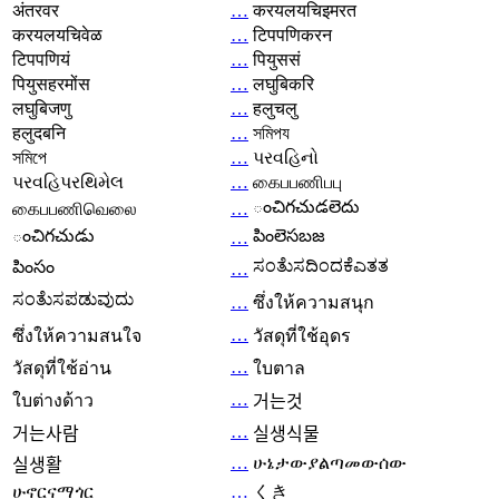
अंतरवर
…
करयलयचिइमरत
करयलयचिवेळ
…
टिपपणिकरन
टिपपणियं
…
पियुससं
पियुसहरमोंस
…
लघुबिकरि
लघुबिजणु
…
हलुचलु
हलुदबनि
…
সমিপয
সমিপে
…
પરવહિનો
પરવહિપરથિમેલ
…
கைபபணிபபு
ంచిగచుడలెదు
கைபபணிவெலை
…
ంచిగచుడు
పింలెసబజ
…
ಸಂತೆುಸದಿಂದಕೆಎತತ
పింసం
…
ಸಂತೆುಸಪಡುವುದು
…
ซึ่งให้ความสนุก
…
ซึ่งให้ความสนใจ
วัสดุที่ใช้อุดร
…
วัสดุที่ใช้อ่าน
ใบตาล
…
ใบต่างด้าว
거는것
…
거는사람
실생식물
…
ሁኔታውያልጣመውሰው
실생활
ሁኖርናማጎር
…
くき