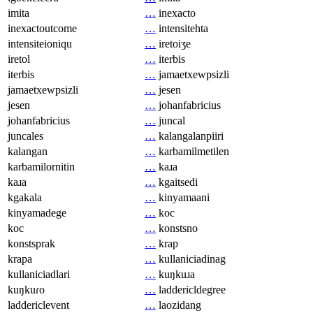
imita
…
inexacto
inexactoutcome
…
intensitehta
intensiteioniqu
…
iretoiʒe
iretol
…
iterbis
iterbis
…
jamaetxewpsizli
jamaetxewpsizli
…
jesen
jesen
…
johanfabricius
johanfabricius
…
juncal
juncales
…
kalangalanpiiri
kalangan
…
karbamilmetilen
karbamilornitin
…
kaɹa
kaɹa
…
kgaitsedi
kgakala
…
kinyamaani
kinyamadege
…
koc
koc
…
konstsno
konstsprak
…
krap
krapa
…
kullaniciadinag
kullaniciadlari
…
kuŋkuɹa
kuŋkuɾo
…
laddericldegree
laddericlevent
…
laozidang