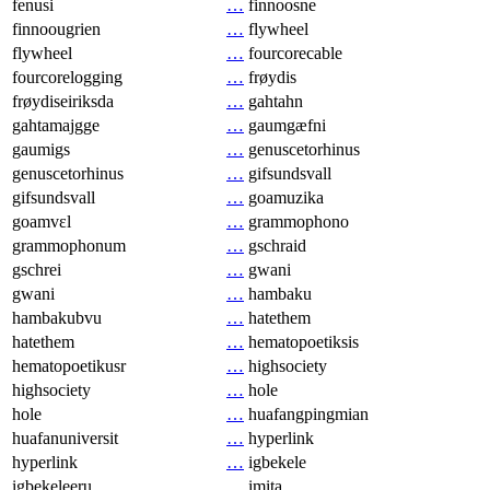
fenusi
…
finnoosne
finnoougrien
…
flywheel
flywheel
…
fourcorecable
fourcorelogging
…
frøydis
frøydiseiriksda
…
gahtahn
gahtamajgge
…
gaumgæfni
gaumigs
…
genuscetorhinus
genuscetorhinus
…
gifsundsvall
gifsundsvall
…
goamuzika
goamvɛl
…
grammophono
grammophonum
…
gschraid
gschrei
…
gwani
gwani
…
hambaku
hambakubvu
…
hatethem
hatethem
…
hematopoetiksis
hematopoetikusr
…
highsociety
highsociety
…
hole
hole
…
huafangpingmian
huafanuniversit
…
hyperlink
hyperlink
…
igbekele
igbekeleeru
…
imita