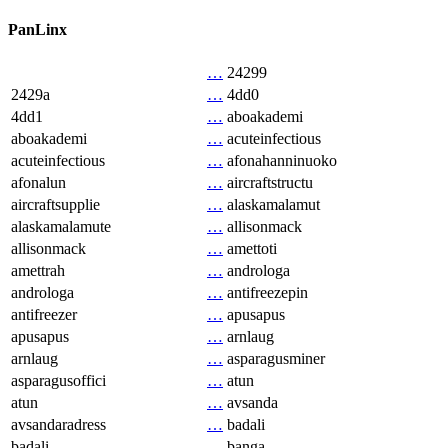
PanLinx
…
24299
2429a
…
4dd0
4dd1
…
aboakademi
aboakademi
…
acuteinfectious
acuteinfectious
…
afonahanninuoko
afonalun
…
aircraftstructu
aircraftsupplie
…
alaskamalamut
alaskamalamute
…
allisonmack
allisonmack
…
amettoti
amettrah
…
androloga
androloga
…
antifreezepin
antifreezer
…
apusapus
apusapus
…
arnlaug
arnlaug
…
asparagusminer
asparagusoffici
…
atun
atun
…
avsanda
avsandaradress
…
badali
badali
…
banga