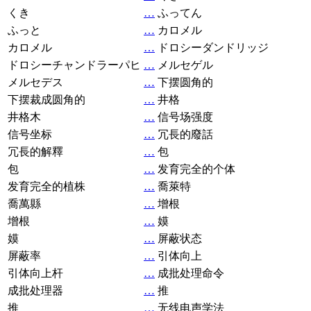
くき
…
ふってん
ふっと
…
カロメル
カロメル
…
ドロシーダンドリッジ
ドロシーチャンドラーパヒ
…
メルセゲル
メルセデス
…
下摆圆角的
下摆裁成圆角的
…
井格
井格木
…
信号场强度
信号坐标
…
冗長的廢話
冗長的解釋
…
包
包
…
发育完全的个体
发育完全的植株
…
喬萊特
喬萬縣
…
增根
增根
…
嫫
嫫
…
屏蔽状态
屏蔽率
…
引体向上
引体向上杆
…
成批处理命令
成批处理器
…
推
推
…
无线电声学法