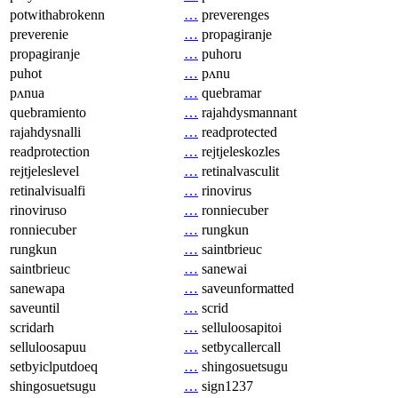
potwithabrokenn
…
preverenges
preverenie
…
propagiranje
propagiranje
…
puhoru
puhot
…
pʌnu
pʌnua
…
quebramar
quebramiento
…
rajahdysmannant
rajahdysnalli
…
readprotected
readprotection
…
rejtjeleskozles
rejtjeleslevel
…
retinalvasculit
retinalvisualfi
…
rinovirus
rinoviruso
…
ronniecuber
ronniecuber
…
rungkun
rungkun
…
saintbrieuc
saintbrieuc
…
sanewai
sanewapa
…
saveunformatted
saveuntil
…
scrid
scridarh
…
selluloosapitoi
selluloosapuu
…
setbycallercall
setbyiclputdoeq
…
shingosuetsugu
shingosuetsugu
…
sign1237