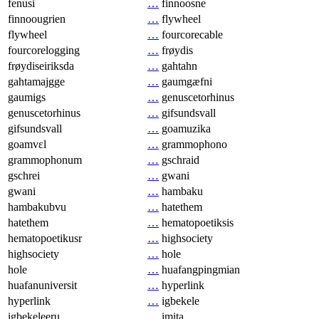
fenusi
…
finnoosne
finnoougrien
…
flywheel
flywheel
…
fourcorecable
fourcorelogging
…
frøydis
frøydiseiriksda
…
gahtahn
gahtamajgge
…
gaumgæfni
gaumigs
…
genuscetorhinus
genuscetorhinus
…
gifsundsvall
gifsundsvall
…
goamuzika
goamvɛl
…
grammophono
grammophonum
…
gschraid
gschrei
…
gwani
gwani
…
hambaku
hambakubvu
…
hatethem
hatethem
…
hematopoetiksis
hematopoetikusr
…
highsociety
highsociety
…
hole
hole
…
huafangpingmian
huafanuniversit
…
hyperlink
hyperlink
…
igbekele
igbekeleeru
…
imita