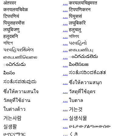
अंतरवर
…
करयलयचिइमरत
करयलयचिवेळ
…
टिपपणिकरन
टिपपणियं
…
पियुससं
पियुसहरमोंस
…
लघुबिकरि
लघुबिजणु
…
हलुचलु
हलुदबनि
…
সমিপয
সমিপে
…
પરવહિનો
પરવહિપરથિમેલ
…
கைபபணிபபு
ంచిగచుడలెదు
கைபபணிவெலை
…
ంచిగచుడు
పింలెసబజ
…
ಸಂತೆುಸದಿಂದಕೆಎತತ
పింసం
…
ಸಂತೆುಸಪಡುವುದು
…
ซึ่งให้ความสนุก
…
ซึ่งให้ความสนใจ
วัสดุที่ใช้อุดร
…
วัสดุที่ใช้อ่าน
ใบตาล
…
ใบต่างด้าว
거는것
…
거는사람
실생식물
…
ሁኔታውያልጣመውሰው
실생활
ሁኖርናማጎር
…
くき