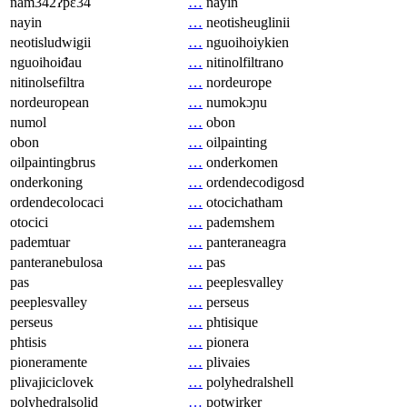
nam342ʔpɛ34
…
nayin
nayin
…
neotisheuglinii
neotisludwigii
…
nguoihoiykien
nguoihoiđau
…
nitinolfiltrano
nitinolsefiltra
…
nordeurope
nordeuropean
…
numokɔɲu
numol
…
obon
obon
…
oilpainting
oilpaintingbrus
…
onderkomen
onderkoning
…
ordendecodigosd
ordendecolocaci
…
otocichatham
otocici
…
pademshem
pademtuar
…
panteraneagra
panteranebulosa
…
pas
pas
…
peeplesvalley
peeplesvalley
…
perseus
perseus
…
phtisique
phtisis
…
pionera
pioneramente
…
plivaies
plivajiciclovek
…
polyhedralshell
polyhedralsolid
…
potwirker