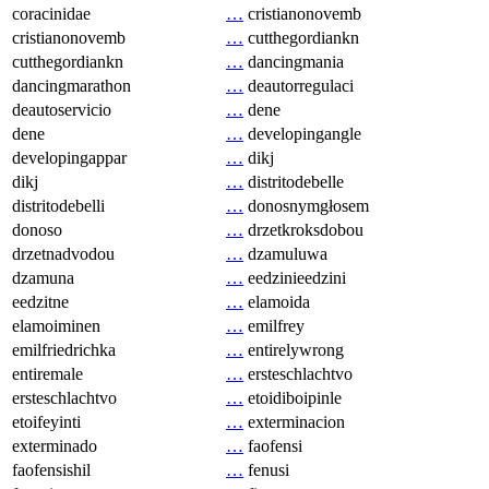
coracinidae
…
cristianonovemb
cristianonovemb
…
cutthegordiankn
cutthegordiankn
…
dancingmania
dancingmarathon
…
deautorregulaci
deautoservicio
…
dene
dene
…
developingangle
developingappar
…
dikj
dikj
…
distritodebelle
distritodebelli
…
donosnymgłosem
donoso
…
drzetkroksdobou
drzetnadvodou
…
dzamuluwa
dzamuna
…
eedzinieedzini
eedzitne
…
elamoida
elamoiminen
…
emilfrey
emilfriedrichka
…
entirelywrong
entiremale
…
ersteschlachtvo
ersteschlachtvo
…
etoidiboipinle
etoifeyinti
…
exterminacion
exterminado
…
faofensi
faofensishil
…
fenusi