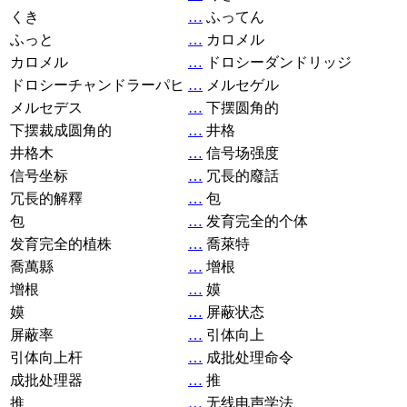
くき
…
ふってん
ふっと
…
カロメル
カロメル
…
ドロシーダンドリッジ
ドロシーチャンドラーパヒ
…
メルセゲル
メルセデス
…
下摆圆角的
下摆裁成圆角的
…
井格
井格木
…
信号场强度
信号坐标
…
冗長的廢話
冗長的解釋
…
包
包
…
发育完全的个体
发育完全的植株
…
喬萊特
喬萬縣
…
增根
增根
…
嫫
嫫
…
屏蔽状态
屏蔽率
…
引体向上
引体向上杆
…
成批处理命令
成批处理器
…
推
推
…
无线电声学法