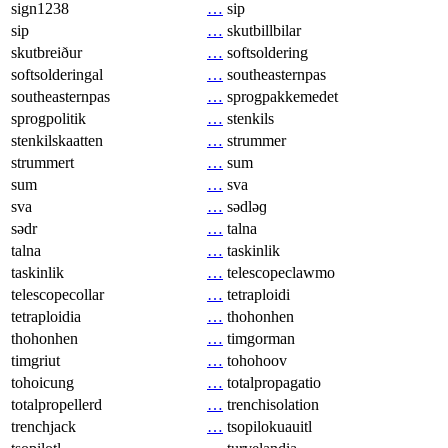
sign1238
…
sip
sip
…
skutbillbilar
skutbreiður
…
softsoldering
softsolderingal
…
southeasternpas
southeasternpas
…
sprogpakkemedet
sprogpolitik
…
stenkils
stenkilskaatten
…
strummer
strummert
…
sum
sum
…
sva
sva
…
sədləɡ
sədr
…
talna
talna
…
taskinlik
taskinlik
…
telescopeclawmo
telescopecollar
…
tetraploidi
tetraploidia
…
thohonhen
thohonhen
…
timgorman
timgriut
…
tohohoov
tohoicung
…
totalpropagatio
totalpropellerd
…
trenchisolation
trenchjack
…
tsopilokuauitl