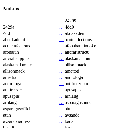
PanLinx
…
24299
2429a
…
4dd0
4dd1
…
aboakademi
aboakademi
…
acuteinfectious
acuteinfectious
…
afonahanninuoko
afonalun
…
aircraftstructu
aircraftsupplie
…
alaskamalamut
alaskamalamute
…
allisonmack
allisonmack
…
amettoti
amettrah
…
androloga
androloga
…
antifreezepin
antifreezer
…
apusapus
apusapus
…
arnlaug
arnlaug
…
asparagusminer
asparagusoffici
…
atun
atun
…
avsanda
avsandaradress
…
badali
badali
…
banga