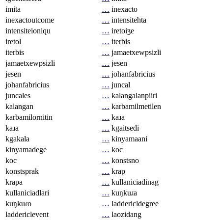
imita
…
inexacto
inexactoutcome
…
intensitehta
intensiteioniqu
…
iretoiʒe
iretol
…
iterbis
iterbis
…
jamaetxewpsizli
jamaetxewpsizli
…
jesen
jesen
…
johanfabricius
johanfabricius
…
juncal
juncales
…
kalangalanpiiri
kalangan
…
karbamilmetilen
karbamilornitin
…
kaɹa
kaɹa
…
kgaitsedi
kgakala
…
kinyamaani
kinyamadege
…
koc
koc
…
konstsno
konstsprak
…
krap
krapa
…
kullaniciadinag
kullaniciadlari
…
kuŋkuɹa
kuŋkuɾo
…
laddericldegree
laddericlevent
…
laozidang