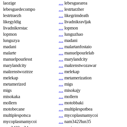
laozige
…
lebesguearea
lebesguedecompo
…
lestrtarzher
lestrtraezh
…
likegrimdeath
likegyldig
…
livadnikravljak
livadnikrestac
…
lopmon
lopmon
…
lunguzhao
lunguzya
…
madani
madani
…
malartanfostaio
malarte
…
manuelpourlelab
manuelpourlesst
…
marylandcity
marylandcity
…
małzenstwozawar
małzenstwoztrze
…
melekap
melekap
…
metamerization
metamerized
…
migs
migs
…
misokajy
misokaka
…
mollern
mollern
…
motobbaki
motobecane
…
multiplespotbea
multiplespotsca
…
mycoplasmamycoi
mycoplasmamycoi
…
nam342ʔlun35