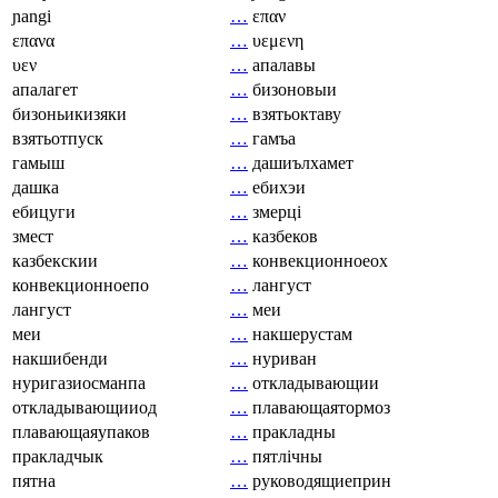
ɲangi
…
επαν
επανα
…
υεμενη
υεν
…
апалавы
апалагет
…
бизоновыи
бизоньикизяки
…
взятьоктаву
взятьотпуск
…
гамъа
гамыш
…
дашиълхамет
дашка
…
ебихэи
ебицуги
…
змерці
змест
…
казбеков
казбекскии
…
конвекционноеох
конвекционноепо
…
лангуст
лангуст
…
меи
меи
…
накшерустам
накшибенди
…
нуриван
нуригазиосманпа
…
откладывающии
откладывающииод
…
плавающаятормоз
плавающаяупаков
…
пракладны
пракладчык
…
пятлічны
пятна
…
руководящиеприн