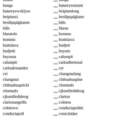
banga
…
batareyeunumi
batareyeweklyuc
…
beipiandong
beipianxi
…
besilipqalghane
besilipqalghanm
…
bilis
bilis
…
blaras
blaratolo
…
bommo
bommo
…
bratislava
bratislava
…
budjett
budjetti
…
buyum
buyuma
…
calumpit
calumpit
…
carloalbertosal
carloalessandro
…
cei
cei
…
changmafang
changmai
…
chihuahuapine
chihuahuaprickl
…
chumado
chumado
…
cjkunifiedideog
cjkunifiedideog
…
clarion
clarionangelfis
…
colmou
colmowo
…
conductapolitic
conductapoll
…
coracinidae