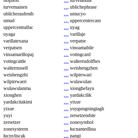
tsopilotl
…
turvelandia
turvemainen
…
ublichephrase
ublicheraufenth
…
umucyo
umud
…
uppercentercam
uppercentralfac
…
uyag
uyaga
…
varillaje
varillatexana
…
verpatse
verpatsen
…
vinoamabile
vinoamarillopaj
…
votingcard
votingcattle
…
walterrudolfhes
walterrussell
…
weishengzhen
weishengzhi
…
wilpirrwari
wilpirrwarri
…
wulawulan
wulawulanma
…
xionghefayu
xionghen
…
yardakcilik
yardakcitakimi
…
yixue
yixue
…
yuygungningtagh
yuyi
…
zersetzendste
zersetzer
…
zonesymbol
zonesysteem
…
łucnamedlina
łucnyliscak
…
ɲangi