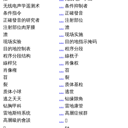
无线电声学遥测术
…
条件抑制者
条件指令
…
正確發音
正確發音的研究者
…
注射部位
注射部位肉芽腫
…
澹
澹
…
现场实施
现场实验
…
目的地指示掩码
目的地控制表
…
程序分段
程序分段结构
…
線桄子
線桿兒
…
肖像权
肖像権
…
苕
苕
…
裂
裂
…
质体基粒
质体小球
…
逃世
逃之天天
…
钻缘隙角
钻胸甲科
…
雷地康管
雷地斯特系统
…
高層症候群
高層級的會談
…
𧘞