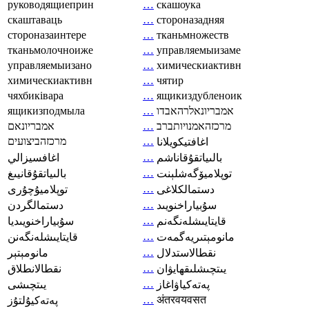
руководящиеприн
…
скашоука
скаштаваць
…
стороназадняя
стороназаинтере
…
тканьмножеств
тканьмолочноиже
…
управляемыизаме
управляемыизано
…
химическиактивн
химическиактивн
…
чятир
чяхбиківара
…
ящикиздубленоик
ящикизподмыла
…
אמבריונאלרהאבדו
אמבריונאם
…
מרכזהאמנויותברב
מרכזהביצועים
…
اغافتيكويلانا
…
بالىياتقۇقاناشم
اغافسيزالي
…
توپلاميۆگەشلېنت
بالىياتقۇقانيىغ
…
دستمالکلاغی
توپلاميۇچۇرى
…
سۇبياراخنويىد
دستمالگردن
…
قايتايىشلەنگەنم
سۇبياراخنويىديا
…
مانومېتىريەگمەت
قايتايىشلەنگەنن
…
نقطالاستدلال
مانومېتېر
…
يىتچىشلىقھايۋان
نقطالانطلاق
…
پەتەكياۋاغاز
يىتچىشى
…
अंतरवयवसत
پەتەكيۇلتۇز