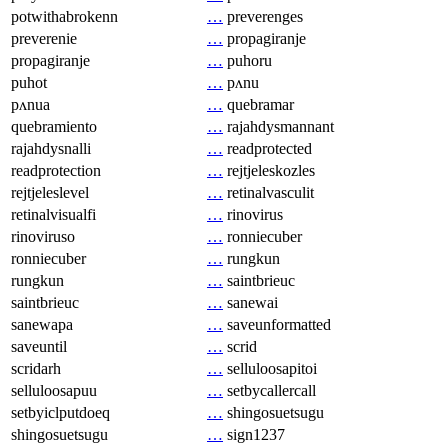
potwithabrokenn
…
preverenges
preverenie
…
propagiranje
propagiranje
…
puhoru
puhot
…
pʌnu
pʌnua
…
quebramar
quebramiento
…
rajahdysmannant
rajahdysnalli
…
readprotected
readprotection
…
rejtjeleskozles
rejtjeleslevel
…
retinalvasculit
retinalvisualfi
…
rinovirus
rinoviruso
…
ronniecuber
ronniecuber
…
rungkun
rungkun
…
saintbrieuc
saintbrieuc
…
sanewai
sanewapa
…
saveunformatted
saveuntil
…
scrid
scridarh
…
selluloosapitoi
selluloosapuu
…
setbycallercall
setbyiclputdoeq
…
shingosuetsugu
shingosuetsugu
…
sign1237