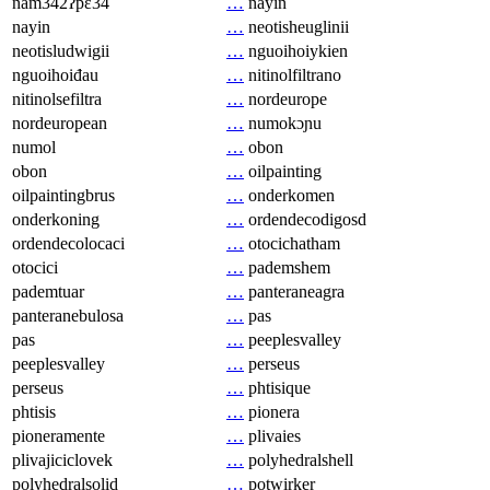
nam342ʔpɛ34
…
nayin
nayin
…
neotisheuglinii
neotisludwigii
…
nguoihoiykien
nguoihoiđau
…
nitinolfiltrano
nitinolsefiltra
…
nordeurope
nordeuropean
…
numokɔɲu
numol
…
obon
obon
…
oilpainting
oilpaintingbrus
…
onderkomen
onderkoning
…
ordendecodigosd
ordendecolocaci
…
otocichatham
otocici
…
pademshem
pademtuar
…
panteraneagra
panteranebulosa
…
pas
pas
…
peeplesvalley
peeplesvalley
…
perseus
perseus
…
phtisique
phtisis
…
pionera
pioneramente
…
plivaies
plivajiciclovek
…
polyhedralshell
polyhedralsolid
…
potwirker