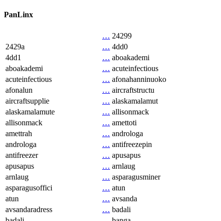
PanLinx
…
24299
2429a
…
4dd0
4dd1
…
aboakademi
aboakademi
…
acuteinfectious
acuteinfectious
…
afonahanninuoko
afonalun
…
aircraftstructu
aircraftsupplie
…
alaskamalamut
alaskamalamute
…
allisonmack
allisonmack
…
amettoti
amettrah
…
androloga
androloga
…
antifreezepin
antifreezer
…
apusapus
apusapus
…
arnlaug
arnlaug
…
asparagusminer
asparagusoffici
…
atun
atun
…
avsanda
avsandaradress
…
badali
badali
…
banga