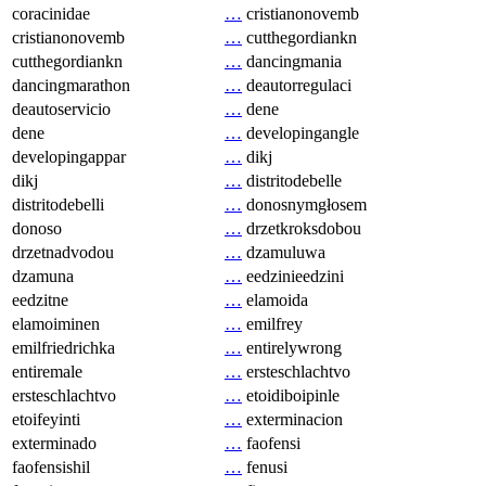
coracinidae
…
cristianonovemb
cristianonovemb
…
cutthegordiankn
cutthegordiankn
…
dancingmania
dancingmarathon
…
deautorregulaci
deautoservicio
…
dene
dene
…
developingangle
developingappar
…
dikj
dikj
…
distritodebelle
distritodebelli
…
donosnymgłosem
donoso
…
drzetkroksdobou
drzetnadvodou
…
dzamuluwa
dzamuna
…
eedzinieedzini
eedzitne
…
elamoida
elamoiminen
…
emilfrey
emilfriedrichka
…
entirelywrong
entiremale
…
ersteschlachtvo
ersteschlachtvo
…
etoidiboipinle
etoifeyinti
…
exterminacion
exterminado
…
faofensi
faofensishil
…
fenusi