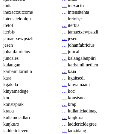
imita
…
inexacto
inexactoutcome
…
intensitehta
intensiteioniqu
…
iretoiʒe
iretol
…
iterbis
iterbis
…
jamaetxewpsizli
jamaetxewpsizli
…
jesen
jesen
…
johanfabricius
johanfabricius
…
juncal
juncales
…
kalangalanpiiri
kalangan
…
karbamilmetilen
karbamilornitin
…
kaɹa
kaɹa
…
kgaitsedi
kgakala
…
kinyamaani
kinyamadege
…
koc
koc
…
konstsno
konstsprak
…
krap
krapa
…
kullaniciadinag
kullaniciadlari
…
kuŋkuɹa
kuŋkuɾo
…
laddericldegree
laddericlevent
…
laozidang