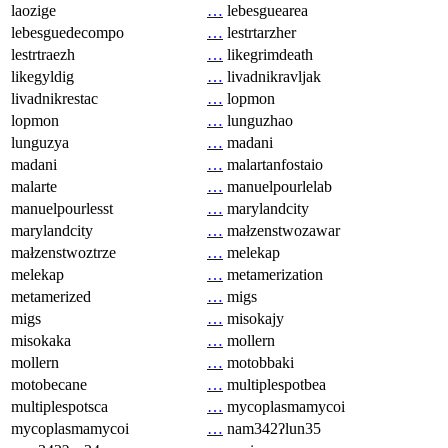
laozige
…
lebesguearea
lebesguedecompo
…
lestrtarzher
lestrtraezh
…
likegrimdeath
likegyldig
…
livadnikravljak
livadnikrestac
…
lopmon
lopmon
…
lunguzhao
lunguzya
…
madani
madani
…
malartanfostaio
malarte
…
manuelpourlelab
manuelpourlesst
…
marylandcity
marylandcity
…
małzenstwozawar
małzenstwoztrze
…
melekap
melekap
…
metamerization
metamerized
…
migs
migs
…
misokajy
misokaka
…
mollern
mollern
…
motobbaki
motobecane
…
multiplespotbea
multiplespotsca
…
mycoplasmamycoi
mycoplasmamycoi
…
nam342ʔlun35