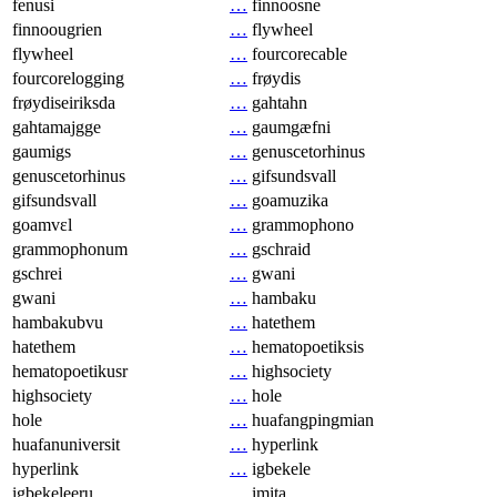
fenusi
…
finnoosne
finnoougrien
…
flywheel
flywheel
…
fourcorecable
fourcorelogging
…
frøydis
frøydiseiriksda
…
gahtahn
gahtamajgge
…
gaumgæfni
gaumigs
…
genuscetorhinus
genuscetorhinus
…
gifsundsvall
gifsundsvall
…
goamuzika
goamvɛl
…
grammophono
grammophonum
…
gschraid
gschrei
…
gwani
gwani
…
hambaku
hambakubvu
…
hatethem
hatethem
…
hematopoetiksis
hematopoetikusr
…
highsociety
highsociety
…
hole
hole
…
huafangpingmian
huafanuniversit
…
hyperlink
hyperlink
…
igbekele
igbekeleeru
…
imita