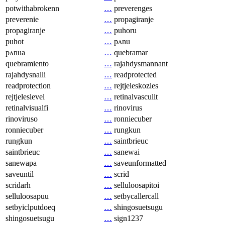
potwithabrokenn
…
preverenges
preverenie
…
propagiranje
propagiranje
…
puhoru
puhot
…
pʌnu
pʌnua
…
quebramar
quebramiento
…
rajahdysmannant
rajahdysnalli
…
readprotected
readprotection
…
rejtjeleskozles
rejtjeleslevel
…
retinalvasculit
retinalvisualfi
…
rinovirus
rinoviruso
…
ronniecuber
ronniecuber
…
rungkun
rungkun
…
saintbrieuc
saintbrieuc
…
sanewai
sanewapa
…
saveunformatted
saveuntil
…
scrid
scridarh
…
selluloosapitoi
selluloosapuu
…
setbycallercall
setbyiclputdoeq
…
shingosuetsugu
shingosuetsugu
…
sign1237