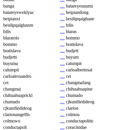
banga
…
batareyeunumi
batareyeweklyuc
…
beipiandong
beipianxi
…
besilipqalghane
besilipqalghanm
…
bilis
bilis
…
blaras
blaratolo
…
bommo
bommo
…
bratislava
bratislava
…
budjett
budjetti
…
buyum
buyuma
…
calumpit
calumpit
…
carloalbertosal
carloalessandro
…
cei
cei
…
changmafang
changmai
…
chihuahuapine
chihuahuaprickl
…
chumado
chumado
…
cjkunifiedideog
cjkunifiedideog
…
clarion
clarionangelfis
…
colmou
colmowo
…
conductapolitic
conductapoll
…
coracinidae