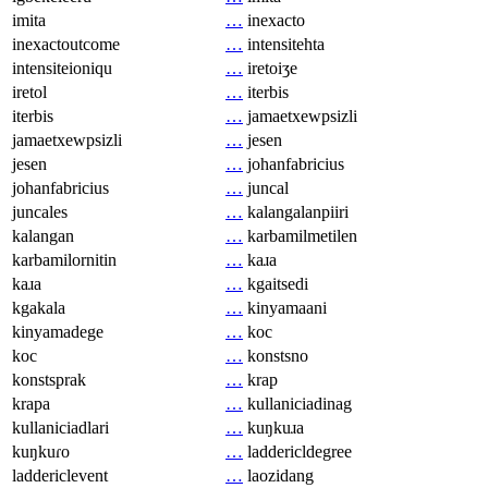
imita
…
inexacto
inexactoutcome
…
intensitehta
intensiteioniqu
…
iretoiʒe
iretol
…
iterbis
iterbis
…
jamaetxewpsizli
jamaetxewpsizli
…
jesen
jesen
…
johanfabricius
johanfabricius
…
juncal
juncales
…
kalangalanpiiri
kalangan
…
karbamilmetilen
karbamilornitin
…
kaɹa
kaɹa
…
kgaitsedi
kgakala
…
kinyamaani
kinyamadege
…
koc
koc
…
konstsno
konstsprak
…
krap
krapa
…
kullaniciadinag
kullaniciadlari
…
kuŋkuɹa
kuŋkuɾo
…
laddericldegree
laddericlevent
…
laozidang