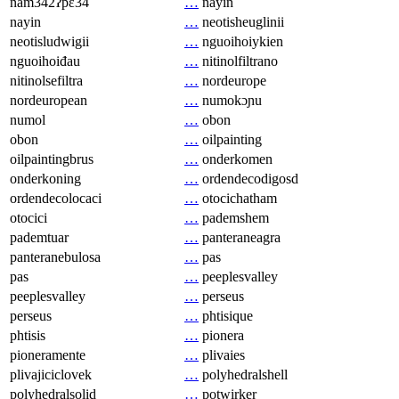
nam342ʔpɛ34
…
nayin
nayin
…
neotisheuglinii
neotisludwigii
…
nguoihoiykien
nguoihoiđau
…
nitinolfiltrano
nitinolsefiltra
…
nordeurope
nordeuropean
…
numokɔɲu
numol
…
obon
obon
…
oilpainting
oilpaintingbrus
…
onderkomen
onderkoning
…
ordendecodigosd
ordendecolocaci
…
otocichatham
otocici
…
pademshem
pademtuar
…
panteraneagra
panteranebulosa
…
pas
pas
…
peeplesvalley
peeplesvalley
…
perseus
perseus
…
phtisique
phtisis
…
pionera
pioneramente
…
plivaies
plivajiciclovek
…
polyhedralshell
polyhedralsolid
…
potwirker