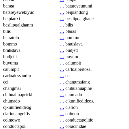
banga
…
batareyeunumi
batareyeweklyuc
…
beipiandong
beipianxi
…
besilipqalghane
besilipqalghanm
…
bilis
bilis
…
blaras
blaratolo
…
bommo
bommo
…
bratislava
bratislava
…
budjett
budjetti
…
buyum
buyuma
…
calumpit
calumpit
…
carloalbertosal
carloalessandro
…
cei
cei
…
changmafang
changmai
…
chihuahuapine
chihuahuaprickl
…
chumado
chumado
…
cjkunifiedideog
cjkunifiedideog
…
clarion
clarionangelfis
…
colmou
colmowo
…
conductapolitic
conductapoll
…
coracinidae