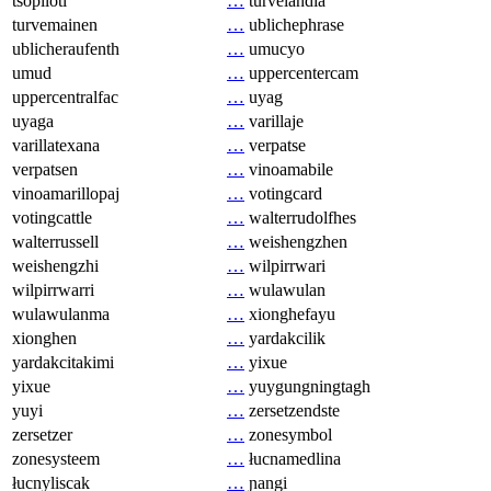
tsopilotl
…
turvelandia
turvemainen
…
ublichephrase
ublicheraufenth
…
umucyo
umud
…
uppercentercam
uppercentralfac
…
uyag
uyaga
…
varillaje
varillatexana
…
verpatse
verpatsen
…
vinoamabile
vinoamarillopaj
…
votingcard
votingcattle
…
walterrudolfhes
walterrussell
…
weishengzhen
weishengzhi
…
wilpirrwari
wilpirrwarri
…
wulawulan
wulawulanma
…
xionghefayu
xionghen
…
yardakcilik
yardakcitakimi
…
yixue
yixue
…
yuygungningtagh
yuyi
…
zersetzendste
zersetzer
…
zonesymbol
zonesysteem
…
łucnamedlina
łucnyliscak
…
ɲangi