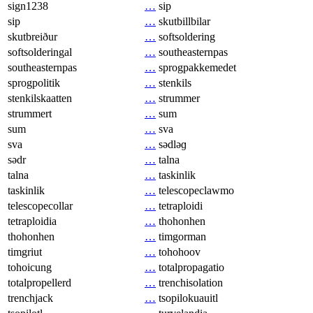
sign1238
…
sip
sip
…
skutbillbilar
skutbreiður
…
softsoldering
softsolderingal
…
southeasternpas
southeasternpas
…
sprogpakkemedet
sprogpolitik
…
stenkils
stenkilskaatten
…
strummer
strummert
…
sum
sum
…
sva
sva
…
sədləɡ
sədr
…
talna
talna
…
taskinlik
taskinlik
…
telescopeclawmo
telescopecollar
…
tetraploidi
tetraploidia
…
thohonhen
thohonhen
…
timgorman
timgriut
…
tohohoov
tohoicung
…
totalpropagatio
totalpropellerd
…
trenchisolation
trenchjack
…
tsopilokuauitl