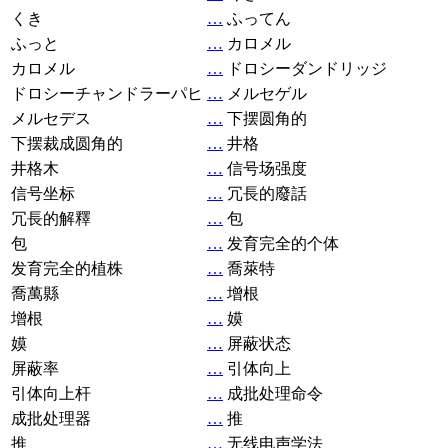
くき
…
ふってん
ふっと
…
カロメル
カロメル
…
ドロシーダンドリッジ
ドロシーチャンドラーパヒ
…
メルセゲル
メルセデス
…
下摆圆角的
下摆裁成圆角的
…
井格
井格木
…
信号场强度
信号坐标
…
冗長的廢話
冗長的解釋
…
包
包
…
发育完全的个体
发育完全的植株
…
喬萊特
喬萬縣
…
增根
增根
…
嫫
嫫
…
屏蔽状态
屏蔽率
…
引体向上
引体向上杆
…
成批处理命令
成批处理器
…
推
推
…
无线电声学法