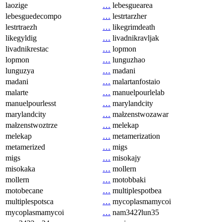
laozige
…
lebesguearea
lebesguedecompo
…
lestrtarzher
lestrtraezh
…
likegrimdeath
likegyldig
…
livadnikravljak
livadnikrestac
…
lopmon
lopmon
…
lunguzhao
lunguzya
…
madani
madani
…
malartanfostaio
malarte
…
manuelpourlelab
manuelpourlesst
…
marylandcity
marylandcity
…
małzenstwozawar
małzenstwoztrze
…
melekap
melekap
…
metamerization
metamerized
…
migs
migs
…
misokajy
misokaka
…
mollern
mollern
…
motobbaki
motobecane
…
multiplespotbea
multiplespotsca
…
mycoplasmamycoi
mycoplasmamycoi
…
nam342ʔlun35