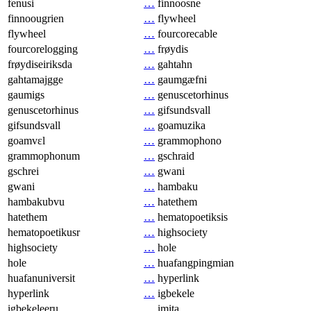
fenusi
…
finnoosne
finnoougrien
…
flywheel
flywheel
…
fourcorecable
fourcorelogging
…
frøydis
frøydiseiriksda
…
gahtahn
gahtamajgge
…
gaumgæfni
gaumigs
…
genuscetorhinus
genuscetorhinus
…
gifsundsvall
gifsundsvall
…
goamuzika
goamvɛl
…
grammophono
grammophonum
…
gschraid
gschrei
…
gwani
gwani
…
hambaku
hambakubvu
…
hatethem
hatethem
…
hematopoetiksis
hematopoetikusr
…
highsociety
highsociety
…
hole
hole
…
huafangpingmian
huafanuniversit
…
hyperlink
hyperlink
…
igbekele
igbekeleeru
…
imita