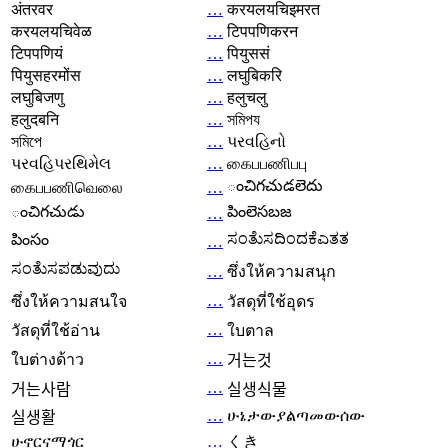
अंतरवर
…
करयलयचिइमरत
करयलयचिवेळ
…
टिपपणिकरन
टिपपणियं
…
पियुससं
पियुसहरमोंस
…
लघुबिकरि
लघुबिजणु
…
हलुचलु
हलुदबनि
…
সমিপয
সমিপে
…
પરવહિનો
પરવહિપરથિમેલ
…
கைபபணிபபு
ంచిగచుడలెదు
கைபபணிவெலை
…
ంచిగచుడు
పింలెసబజ
…
ಸಂತೆುಸದಿಂದಕೆಎತತ
పింసం
…
ಸಂತೆುಸಪಡುವುದು
…
ซึ่งให้ความสนุก
…
ซึ่งให้ความสนใจ
วัสดุที่ใช้อุดร
…
วัสดุที่ใช้อ่าน
ใบตาล
…
ใบต่างด้าว
거는것
…
거는사람
실생식물
…
ሁኔታውያልጣመውሰው
실생활
ሁኖርናማጎር
…
くき