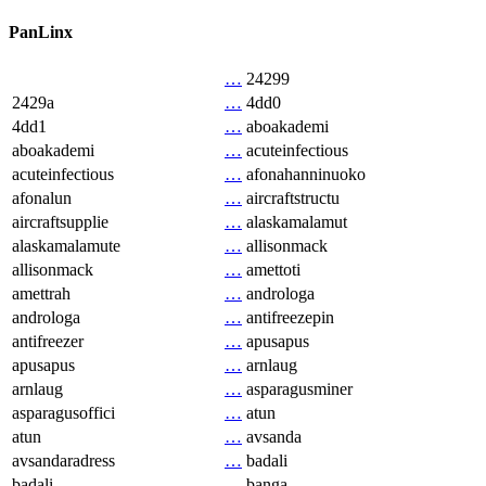
PanLinx
…
24299
2429a
…
4dd0
4dd1
…
aboakademi
aboakademi
…
acuteinfectious
acuteinfectious
…
afonahanninuoko
afonalun
…
aircraftstructu
aircraftsupplie
…
alaskamalamut
alaskamalamute
…
allisonmack
allisonmack
…
amettoti
amettrah
…
androloga
androloga
…
antifreezepin
antifreezer
…
apusapus
apusapus
…
arnlaug
arnlaug
…
asparagusminer
asparagusoffici
…
atun
atun
…
avsanda
avsandaradress
…
badali
badali
…
banga