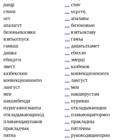
ɲangi
…
επαν
επανα
…
υεμενη
υεν
…
апалавы
апалагет
…
бизоновыи
бизоньикизяки
…
взятьоктаву
взятьотпуск
…
гамъа
гамыш
…
дашиълхамет
дашка
…
ебихэи
ебицуги
…
змерці
змест
…
казбеков
казбекскии
…
конвекционноеох
конвекционноепо
…
лангуст
лангуст
…
меи
меи
…
накшерустам
накшибенди
…
нуриван
нуригазиосманпа
…
откладывающии
откладывающииод
…
плавающаятормоз
плавающаяупаков
…
пракладны
пракладчык
…
пятлічны
пятна
…
руководящиеприн