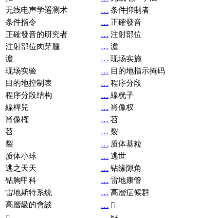
无线电声学遥测术
…
条件抑制者
条件指令
…
正確發音
正確發音的研究者
…
注射部位
注射部位肉芽腫
…
澹
澹
…
现场实施
现场实验
…
目的地指示掩码
目的地控制表
…
程序分段
程序分段结构
…
線桄子
線桿兒
…
肖像权
肖像権
…
苕
苕
…
裂
裂
…
质体基粒
质体小球
…
逃世
逃之天天
…
钻缘隙角
钻胸甲科
…
雷地康管
雷地斯特系统
…
高層症候群
高層級的會談
…
𧘞