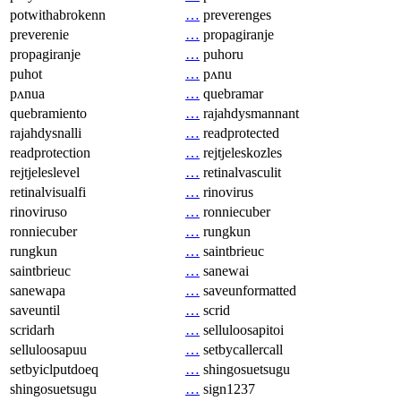
potwithabrokenn
…
preverenges
preverenie
…
propagiranje
propagiranje
…
puhoru
puhot
…
pʌnu
pʌnua
…
quebramar
quebramiento
…
rajahdysmannant
rajahdysnalli
…
readprotected
readprotection
…
rejtjeleskozles
rejtjeleslevel
…
retinalvasculit
retinalvisualfi
…
rinovirus
rinoviruso
…
ronniecuber
ronniecuber
…
rungkun
rungkun
…
saintbrieuc
saintbrieuc
…
sanewai
sanewapa
…
saveunformatted
saveuntil
…
scrid
scridarh
…
selluloosapitoi
selluloosapuu
…
setbycallercall
setbyiclputdoeq
…
shingosuetsugu
shingosuetsugu
…
sign1237