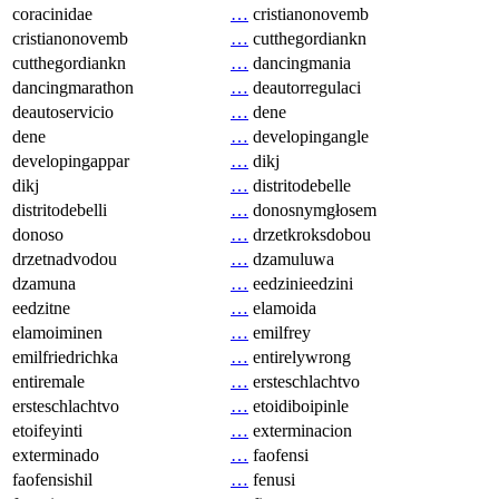
coracinidae
…
cristianonovemb
cristianonovemb
…
cutthegordiankn
cutthegordiankn
…
dancingmania
dancingmarathon
…
deautorregulaci
deautoservicio
…
dene
dene
…
developingangle
developingappar
…
dikj
dikj
…
distritodebelle
distritodebelli
…
donosnymgłosem
donoso
…
drzetkroksdobou
drzetnadvodou
…
dzamuluwa
dzamuna
…
eedzinieedzini
eedzitne
…
elamoida
elamoiminen
…
emilfrey
emilfriedrichka
…
entirelywrong
entiremale
…
ersteschlachtvo
ersteschlachtvo
…
etoidiboipinle
etoifeyinti
…
exterminacion
exterminado
…
faofensi
faofensishil
…
fenusi