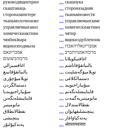
руководящиеприн
…
скашоука
скаштаваць
…
стороназадняя
стороназаинтере
…
тканьмножеств
тканьмолочноиже
…
управляемыизаме
управляемыизано
…
химическиактивн
химическиактивн
…
чятир
чяхбиківара
…
ящикиздубленоик
ящикизподмыла
…
אמבריונאלרהאבדו
אמבריונאם
…
מרכזהאמנויותברב
מרכזהביצועים
…
اغافتيكويلانا
…
بالىياتقۇقاناشم
اغافسيزالي
…
توپلاميۆگەشلېنت
بالىياتقۇقانيىغ
…
دستمالکلاغی
توپلاميۇچۇرى
…
سۇبياراخنويىد
دستمالگردن
…
قايتايىشلەنگەنم
سۇبياراخنويىديا
…
مانومېتىريەگمەت
قايتايىشلەنگەنن
…
نقطالاستدلال
مانومېتېر
…
يىتچىشلىقھايۋان
نقطالانطلاق
…
پەتەكياۋاغاز
يىتچىشى
…
अंतरवयवसत
پەتەكيۇلتۇز